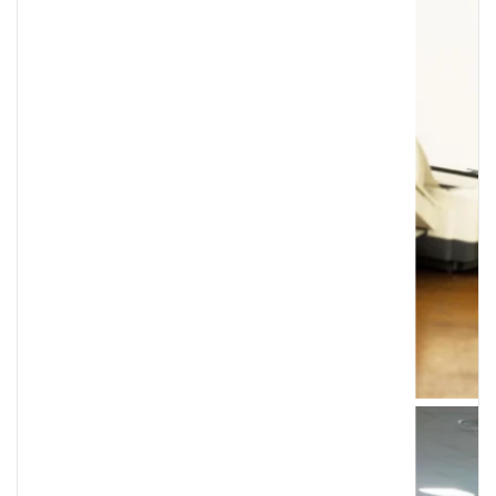
Vollmart z jakiego kraju – polski hard dys