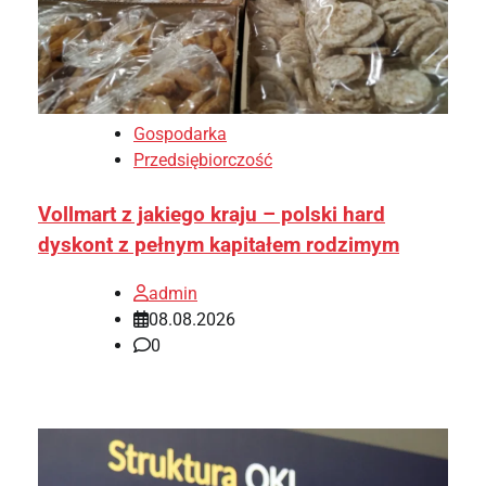
Gospodarka
Przedsiębiorczość
Vollmart z jakiego kraju – polski hard
dyskont z pełnym kapitałem rodzimym
admin
08.08.2026
0