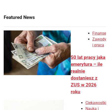
Featured News
Finanse
Zawody
i praca
50 lat pracy jaka
emerytura – ile
realnie
dostaniesz z
ZUS w 2026
roku
Ciekawostki
Nauka i