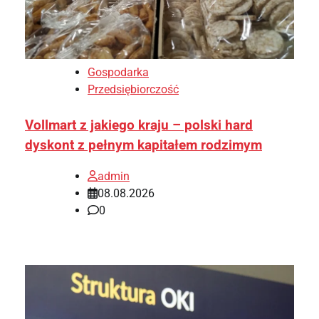
Gospodarka
Przedsiębiorczość
Vollmart z jakiego kraju – polski hard
dyskont z pełnym kapitałem rodzimym
admin
08.08.2026
0