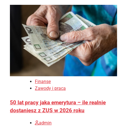
Finanse
Zawody i praca
50 lat pracy jaka emerytura – ile realnie
dostaniesz z ZUS w 2026 roku
admin