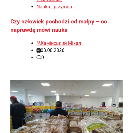
Nauka i przyroda
Czy człowiek pochodzi od małpy – co
naprawdę mówi nauka
Камінський Міхал
08.08.2026
0