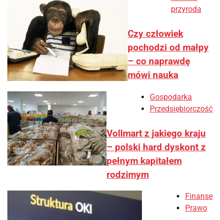
przyroda
Czy człowiek
pochodzi od małpy
– co naprawdę
mówi nauka
Gospodarka
Przedsiębiorczość
Vollmart z jakiego kraju
– polski hard dyskont z
pełnym kapitałem
rodzimym
Finanse
Prawo