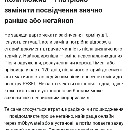
замінити посвідчення значно
раніше або негайноn
Не завжди варто чекати закінчення терміну дії. 
Існують ситуації, коли заміна потрібна відразу, а 
старий документ втрачає чинність після визначеного 
терміну. Найпоширеніша — зміна персональних даних. 
Після одруження, розлучення чи корекції імені або 
прізвища у вас є 120 днів, після чого старий документ 
автоматично стає недійсним після внесення зміни до 
реєстру PESEL. Не варто чекати останнього дня, адже 
кожен контакт з установою чи банком може 
закінчитися неприємним сюрпризом.n
Те саме стосується втрати, крадіжки чи пошкодження 
— повідомляєте про це негайно, найкраще онлайн 
через mObywatel або в установі, а потім подаєте заяву 