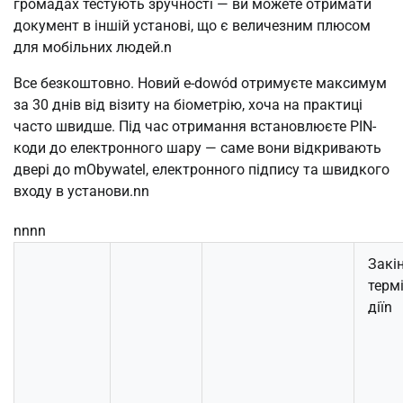
громадах тестують зручності — ви можете отримати 
документ в іншій установі, що є величезним плюсом 
для мобільних людей.n
Все безкоштовно. Новий e-dowód отримуєте максимум 
за 30 днів від візиту на біометрію, хоча на практиці 
часто швидше. Під час отримання встановлюєте PIN-
коди до електронного шару — саме вони відкривають 
двері до mObywatel, електронного підпису та швидкого 
входу в установи.nn
nnnn
Закі
терм
діїn