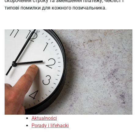
скорочення строку та зменшення платежу, чекліст і
типові помилки для кожного позичальника.
Aktualności
Porady i lifehacki