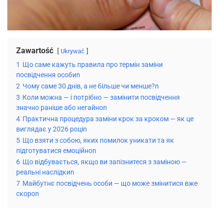
Zawartość
Ukrywać
1
Що саме кажуть правила про термін заміни
посвідчення особиn
2
Чому саме 30 днів, а не більше чи менше?n
3
Коли можна — і потрібно — замінити посвідчення
значно раніше або негайноn
4
Практична процедура заміни крок за кроком — як це
виглядає у 2026 роціn
5
Що взяти з собою, яких помилок уникати та як
підготуватися емоційноn
6
Що відбувається, якщо ви запізнитеся з заміною —
реальні наслідкиn
7
Майбутнє посвідчень особи — що може змінитися вже
скороn