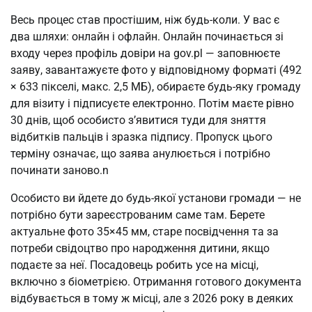
Весь процес став простішим, ніж будь-коли. У вас є 
два шляхи: онлайн і офлайн. Онлайн починається зі 
входу через профіль довіри на gov.pl — заповнюєте 
заяву, завантажуєте фото у відповідному форматі (492 
× 633 пікселі, макс. 2,5 МБ), обираєте будь-яку громаду 
для візиту і підписуєте електронно. Потім маєте рівно 
30 днів, щоб особисто з’явитися туди для зняття 
відбитків пальців і зразка підпису. Пропуск цього 
терміну означає, що заява анулюється і потрібно 
починати заново.n
Особисто ви йдете до будь-якої установи громади — не 
потрібно бути зареєстрованим саме там. Берете 
актуальне фото 35×45 мм, старе посвідчення та за 
потреби свідоцтво про народження дитини, якщо 
подаєте за неї. Посадовець робить усе на місці, 
включно з біометрією. Отримання готового документа 
відбувається в тому ж місці, але з 2026 року в деяких 