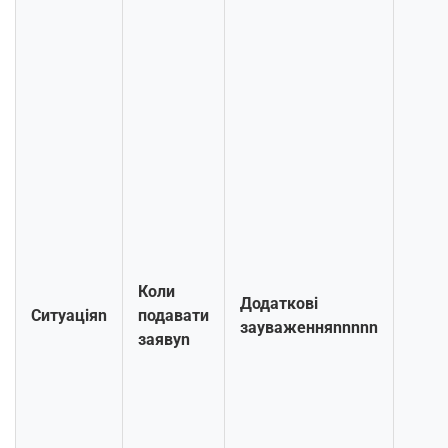
Коли
Додаткові
Ситуаціяn
подавати
зауваженняnnnnn
заявуn