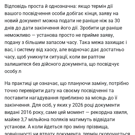
Відповідь проста й однозначна: якщо термін дії 
вашого посвідчення особи добігає кінця, заяву на 
новий документ можна подати не раніше ніж за 30 
днів до дати закінчення його дії. Зробити це раніше 
неможливо — установа просто не прийме заяву, 
подану з більшим запасом часу. Така межа захищає і 
вас, і систему від хаосу, але водночас дає достатньо 
часу, щоб уникнути ситуації, коли ви раптом 
залишитеся без дійсного документа, що посвідчує 
особу.n
На практиці це означає, що плануючи заміну, потрібно 
точно перевірити дату на своєму посвідченні та 
поставити нагадування приблизно за місяць до її 
закінчення. Для осіб, у яких у 2026 році документи 
видані 2016 року, саме цей момент — рекордна хвиля, 
майже 3,7 мільйона поляків матимуть відвідати 
установи. А коли йдеться про зміну прізвища, 
зовнішності чи втрату документа, термін скорочується 