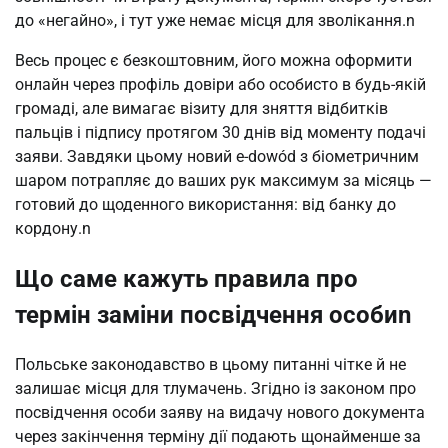
до «негайно», і тут уже немає місця для зволікання.n
Весь процес є безкоштовним, його можна оформити 
онлайн через профіль довіри або особисто в будь-якій 
громаді, але вимагає візиту для зняття відбитків 
пальців і підпису протягом 30 днів від моменту подачі 
заяви. Завдяки цьому новий e-dowód з біометричним 
шаром потрапляє до ваших рук максимум за місяць — 
готовий до щоденного використання: від банку до 
кордону.n
Що саме кажуть правила про
термін заміни посвідчення особиn
Польське законодавство в цьому питанні чітке й не 
залишає місця для тлумачень. Згідно із законом про 
посвідчення особи заяву на видачу нового документа 
через закінчення терміну дії подають щонайменше за 