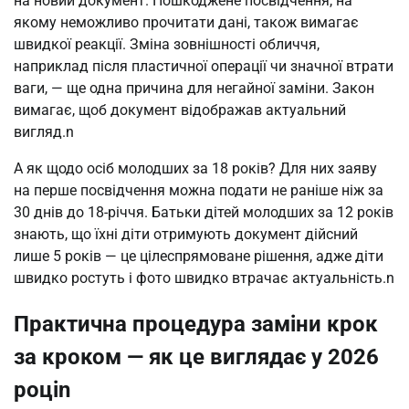
на новий документ. Пошкоджене посвідчення, на 
якому неможливо прочитати дані, також вимагає 
швидкої реакції. Зміна зовнішності обличчя, 
наприклад після пластичної операції чи значної втрати 
ваги, — ще одна причина для негайної заміни. Закон 
вимагає, щоб документ відображав актуальний 
вигляд.n
А як щодо осіб молодших за 18 років? Для них заяву 
на перше посвідчення можна подати не раніше ніж за 
30 днів до 18-річчя. Батьки дітей молодших за 12 років 
знають, що їхні діти отримують документ дійсний 
лише 5 років — це цілеспрямоване рішення, адже діти 
швидко ростуть і фото швидко втрачає актуальність.n
Практична процедура заміни крок
за кроком — як це виглядає у 2026
роціn