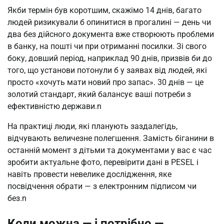
Якби термін був коротшим, скажімо 14 днів, багато 
людей ризикували б опинитися в прогалині — день чи 
два без дійсного документа вже створюють проблеми 
в банку, на пошті чи при отриманні посилки. Зі свого 
боку, довший період, наприклад 90 днів, призвів би до 
того, що установи потонули б у заявах від людей, які 
просто «хочуть мати новий про запас». 30 днів — це 
золотий стандарт, який балансує ваші потреби з 
ефективністю держави.n
На практиці люди, які планують заздалегідь, 
відчувають величезне полегшення. Замість біганини в 
останній момент з дітьми та документами у вас є час 
зробити актуальне фото, перевірити дані в PESEL і 
навіть провести невелике дослідження, яке 
посвідчення обрати — з електронним підписом чи 
без.n
Коли можна — і потрібно —