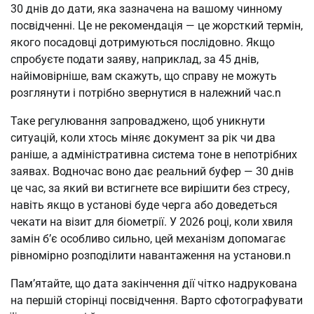
30 днів до дати, яка зазначена на вашому чинному 
посвідченні. Це не рекомендація — це жорсткий термін, 
якого посадовці дотримуються послідовно. Якщо 
спробуєте подати заяву, наприклад, за 45 днів, 
найімовірніше, вам скажуть, що справу не можуть 
розглянути і потрібно звернутися в належний час.n
Таке регулювання запроваджено, щоб уникнути 
ситуацій, коли хтось міняє документ за рік чи два 
раніше, а адміністративна система тоне в непотрібних 
заявах. Водночас воно дає реальний буфер — 30 днів 
це час, за який ви встигнете все вирішити без стресу, 
навіть якщо в установі буде черга або доведеться 
чекати на візит для біометрії. У 2026 році, коли хвиля 
замін б’є особливо сильно, цей механізм допомагає 
рівномірно розподілити навантаження на установи.n
Пам’ятайте, що дата закінчення дії чітко надрукована 
на першій сторінці посвідчення. Варто сфотографувати 