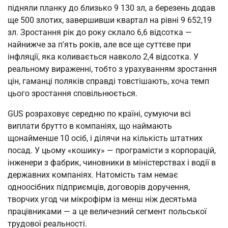
підняли планку до близько 9 130 зл, а березень додав
ще 500 злотих, завершивши квартал на рівні 9 652,19
зл. Зростання рік до року склало 6,6 відсотка —
найнижче за п'ять років, але все ще суттєве при
інфляції, яка коливається навколо 2,4 відсотка. У
реальному вираженні, тобто з урахуванням зростання
цін, гаманці поляків справді товстішають, хоча темп
цього зростання сповільнюється.
GUS розраховує середню по країні, сумуючи всі
виплати брутто в компаніях, що наймають
щонайменше 10 осіб, і ділячи на кількість штатних
посад. У цьому «кошику» — програмісти з корпорацій,
інженери з фабрик, чиновники в міністерствах і водії в
державних компаніях. Натомість там немає
одноосібних підприємців, договорів доручення,
творчих угод чи мікрофірм із менш ніж десятьма
працівниками — а це величезний сегмент польської
трудової реальності.