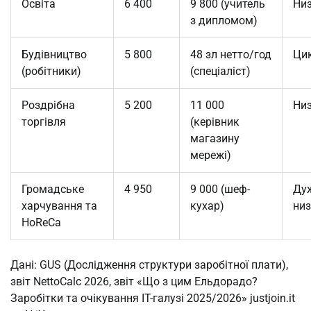
Освіта
6 400
9 800 (учитель
Ни
з дипломом)
Будівництво
5 800
48 зл нетто/год
Ци
(робітники)
(спеціаліст)
Роздрібна
5 200
11 000
Ни
торгівля
(керівник
магазину
мережі)
Громадське
4 950
9 000 (шеф-
Ду
харчування та
кухар)
ни
HoReCa
Дані: GUS (Дослідження структури заробітної плати),
звіт NettoCalc 2026, звіт «Що з цим Ельдорадо?
Заробітки та очікування IT-галузі 2025/2026» justjoin.it