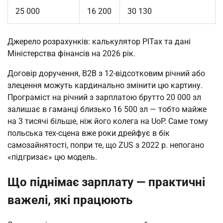
25 000
16 200
30 130
Джерело розрахунків: калькулятор PITax та дані
Міністерства фінансів на 2026 рік.
Договір доручення, B2B з 12-відсотковим річний або
злецення можуть кардинально змінити цю картину.
Програміст на річний з зарплатою брутто 20 000 зл
залишає в гаманці близько 16 500 зл — тобто майже
на 3 тисячі більше, ніж його колега на UoP. Саме тому
польська тех-сцена вже роки дрейфує в бік
самозайнятості, попри те, що ZUS з 2022 р. непогано
«підгризає» цю модель.
Що піднімає зарплату — практичні
важелі, які працюють