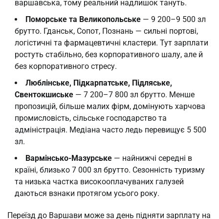
варшавська, тому реальний надлишок тануть.
Поморське та Великопольське
— 9 200–9 500 зл
брутто. Гданськ, Сопот, Познань — сильні портові,
логістичні та фармацевтичні кластери. Тут зарплати
ростуть стабільно, без корпоративного шалу, але й
без корпоративного стресу.
Люблінське, Підкарпатське, Підляське,
Свентокшиське
— 7 200–7 800 зл брутто. Менше
пропозицій, більше малих фірм, домінують харчова
промисловість, сільське господарство та
адміністрація. Медіана часто ледь перевищує 5 500
зл.
Вармінсько-Мазурське
— найнижчі середні в
країні, близько 7 000 зл брутто. Сезонність туризму
та низька частка високооплачуваних галузей
даються взнаки протягом усього року.
Переїзд до Варшави може за день підняти зарплату на