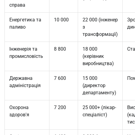
справа
Енергетика та
10 000
22 000 (інженер
Зр
паливо
з
ди
трансформації)
Інженерія та
8 800
18 000
Ста
промисловість
(керівник
виробництва)
Державна
7 600
15 000
По
адміністрація
(директор
департаменту)
Охорона
7 200
25 000+ (лікар-
Ви
здоров'я
спеціаліст)
(ка
тис