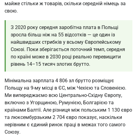
майже стільки ж товарів, скільки середній німець за
свою.
З 2020 року середня заробітна плата в Польщі
зросла більш ніж на 55 відсотків — це один із
найшвидших стрибків у всьому Європейському
Союзі. Поки зберігається поточний темп, середня
по країні може в 2030 році реально перевищити
рівень 14–15 тисяч злотих брутто.
Мінімальна зарплата 4 806 зл брутто розміщує
Польщу на 9-му місці в ЄС, між Чехією та Словенією.
Ми випереджаємо всю Центрально-Східну Європу,
включно з Угорщиною, Румунією, Болгарією та
країнами Балтії. Але різниця між польським 1 130 євро
та люксембурзьким 2 704 євро показує, наскільки
нерівним є єдиний ринок праці в межах того самого
Союзу.