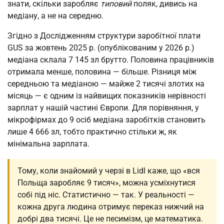
знати, скільки заробляє
типовий
поляк, дивись на
медіану, а не на середню.
Згідно з Дослідженням структури заробітної плати
GUS за жовтень 2025 р. (опублікованим у 2026 р.)
медіана склала 7 145 зл брутто. Половина працівників
отримала менше, половина — більше. Різниця між
середньою та медіаною — майже 2 тисячі злотих на
місяць — є одним із найвищих показників нерівності
зарплат у нашій частині Європи. Для порівняння, у
мікрофірмах до 9 осіб медіана заробітків становить
лише 4 666 зл, тобто практично стільки ж, як
мінімальна зарплата.
Тому, коли знайомий у черзі в Lidl каже, що «вся
Польща заробляє 9 тисяч», можна усміхнутися
собі під ніс. Статистично — так. У реальності —
кожна друга людина отримує переказ нижчий на
добрі два тисячі. Це не песимізм, це математика.