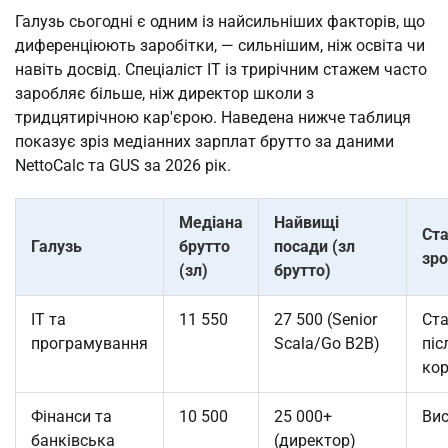
Галузь сьогодні є одним із найсильніших факторів, що
диференціюють заробітки, — сильнішим, ніж освіта чи
навіть досвід. Спеціаліст IT із трирічним стажем часто
заробляє більше, ніж директор школи з
тридцятирічною кар'єрою. Наведена нижче таблиця
показує зріз медіанних зарплат брутто за даними
NettoCalc та GUS за 2026 рік.
Медіана
Найвищі
Ста
Галузь
брутто
посади (зл
зро
(зл)
брутто)
IT та
11 550
27 500 (Senior
Ста
програмування
Scala/Go B2B)
піс
кор
Фінанси та
10 500
25 000+
Ви
банківська
(директор)