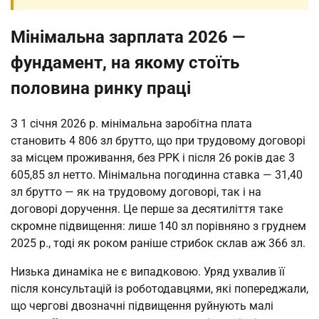
Мінімальна зарплата 2026 —
фундамент, на якому стоїть
половина ринку праці
З 1 січня 2026 р. мінімальна заробітна плата
становить 4 806 зл брутто, що при трудовому договорі
за місцем проживання, без PPK і після 26 років дає 3
605,85 зл нетто. Мінімальна погодинна ставка — 31,40
зл брутто — як на трудовому договорі, так і на
договорі доручення. Це перше за десятиліття таке
скромне підвищення: лише 140 зл порівняно з груднем
2025 р., тоді як роком раніше стрибок склав аж 366 зл.
Низька динаміка не є випадковою. Уряд ухвалив її
після консультацій із роботодавцями, які попереджали,
що чергові двозначні підвищення руйнують малі