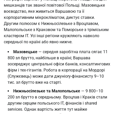
мешканців так званої повітової Польщі. Мазовецьке
воєводство, яке живиться Варшавою та її
корпоративним мікрокліматом, диктує ставки.
Другим полюсом є Нижньосілезьке з Вроцлавом,
Малопольське з Краковом та Поморське з тріміським
кластером IT. Усі інші регіони кружляють навколо
середньої по країні або явно нижче.
Мазовецьке
— середня заробітна плата сягає 11
800 зл брутто, найбільше в країні; Варшава
зосереджує центральні офіси банків, консалтингових
фірм і тех-гігантів. Робота в корпорації на Мордорі
(Служєвець) може дати джунiorу-фінансисту 9–10
тис. зл брутто вже на старті.
Нижньосілезьке та Малопольське
— 9 800–10
200 зл брутто в середньому. Вроцлав і Краків стали
другим серцем польського IT, фінансів і shared
services. Однак вартість життя тут майже