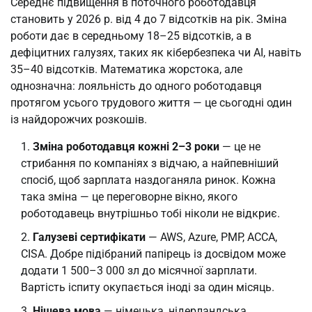
Середнє підвищення в поточного роботодавця
становить у 2026 р. від 4 до 7 відсотків на рік. Зміна
роботи дає в середньому 18–25 відсотків, а в
дефіцитних галузях, таких як кібербезпека чи AI, навіть
35–40 відсотків. Математика жорстока, але
однозначна: лояльність до одного роботодавця
протягом усього трудового життя — це сьогодні один
із найдорожчих розкошів.
Зміна роботодавця кожні 2–3 роки
— це не
стрибання по компаніях з відчаю, а найпевніший
спосіб, щоб зарплата наздоганяла ринок. Кожна
така зміна — це переговорне вікно, якого
роботодавець внутрішньо тобі ніколи не відкриє.
Галузеві сертифікати
— AWS, Azure, PMP, ACCA,
CISA. Добре підібраний папірець із досвідом може
додати 1 500–3 000 зл до місячної зарплати.
Вартість іспиту окупається іноді за один місяць.
Нішева мова
— німецька, нідерландська,