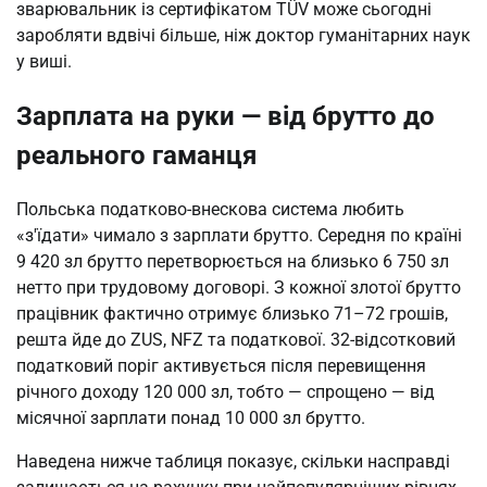
зварювальник із сертифікатом TÜV може сьогодні
заробляти вдвічі більше, ніж доктор гуманітарних наук
у виші.
Зарплата на руки — від брутто до
реального гаманця
Польська податково-внескова система любить
«з'їдати» чимало з зарплати брутто. Середня по країні
9 420 зл брутто перетворюється на близько 6 750 зл
нетто при трудовому договорі. З кожної злотої брутто
працівник фактично отримує близько 71–72 грошів,
решта йде до ZUS, NFZ та податкової. 32-відсотковий
податковий поріг активується після перевищення
річного доходу 120 000 зл, тобто — спрощено — від
місячної зарплати понад 10 000 зл брутто.
Наведена нижче таблиця показує, скільки насправді