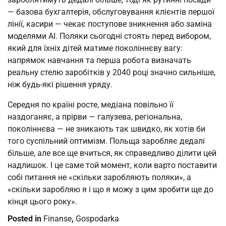
— базова бухгалтерія, обслуговування клієнтів першої
лінії, касири — чекає поступове зникнення або заміна
моделями AI. Поляки сьогодні стоять перед вибором,
який для їхніх дітей матиме поколіннєву вагу:
напрямок навчання та перша робота визначать
реальну стелю заробітків у 2040 році значно сильніше,
ніж будь-які рішення уряду.
Середня по країні росте, медіана повільно її
наздоганяє, а прірви — галузева, регіональна,
поколіннєва — не зникають так швидко, як хотів би
того суспільний оптимізм. Польща заробляє дедалі
більше, але все ще вчиться, як справедливо ділити цей
надлишок. І це саме той момент, коли варто поставити
собі питання не «скільки заробляють поляки», а
«скільки заробляю я і що я можу з цим зробити ще до
кінця цього року».
Posted in
Finanse
,
Gospodarka