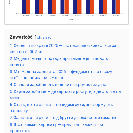
Zawartość
Ukrywać
1
Середня по країні 2026 — що насправді ховається за
цифрою 9 002 зл
2
Медіана, мода та правда про гаманець типового
поляка
3
Мінімальна зарплата 2026 — фундамент, на якому
стоїть половина ринку праці
4
Скільки заробляють поляки в окремих галузях
5
Карта заробітків — де зарплати ростуть, а де стоять на
місці
6
Стать, вік та освіта — невидимі руки, що формують
зарплату
7
Зарплата на руки — від брутто до реального гаманця
8
Що піднімає зарплату — практичні важелі, які
працюють