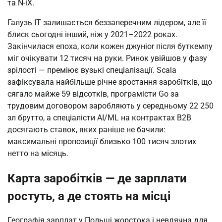
та N-iX.
Галузь IT залишається беззаперечним лідером, але її
блиск сьогодні інший, ніж у 2021–2022 роках.
Закінчилася епоха, коли кожен джунior після буткемпу
міг очікувати 12 тисяч на руки. Ринок увійшов у фазу
зрілості — преміює вузькі спеціалізації. Scala
зафіксувала найбільше річне зростання заробітків, що
сягало майже 59 відсотків, програмісти Go за
трудовим договором заробляють у середньому 22 250
зл брутто, а спеціалісти AI/ML на контрактах B2B
досягають ставок, яких раніше не бачили:
максимальні пропозиції близько 100 тисяч злотих
нетто на місяць.
Карта заробітків — де зарплати
ростуть, а де стоять на місці
Географія зарплат у Польщі жорстока і невдячна для