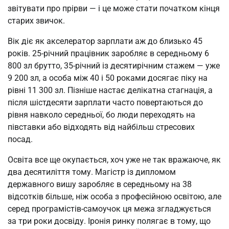
звітувати про прірви — і це може стати початком кінця
старих звичок.
Вік діє як акселератор зарплати аж до близько 45
років. 25-річний працівник заробляє в середньому 6
800 зл брутто, 35-річний із десятирічним стажем — уже
9 200 зл, а особа між 40 і 50 роками досягає піку на
рівні 11 300 зл. Пізніше настає делікатна стагнація, а
після шістдесяти зарплати часто повертаються до
рівня навколо середньої, бо люди переходять на
півставки або відходять від найбільш стресових
посад.
Освіта все ще окупається, хоч уже не так вражаюче, як
два десятиліття тому. Магістр із дипломом
державного вишу заробляє в середньому на 38
відсотків більше, ніж особа з професійною освітою, але
серед програмістів-самоучок ця межа згладжується
за три роки досвіду. Іронія ринку полягає в тому, що