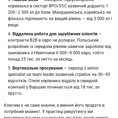
норвезька в секторі BPO/SSC зазвичай додають 1
200–2 500 зл до бази. Мандаринська, корейська чи
фінська піднімають на вищий рівень — від 3 000 зл і
вище.
Віддалена робота для зарубіжних клієнтів
—
контракти B2B в євро чи доларах. Польський
розробник із середнім рівнем навичок заробляє від
замовника з Німеччини 6 000–8 000 євро, тобто
понад 25 тис. зл нетто на місяць.
Вертикальне просування
— перехід з senior
specialist на team leader зазвичай стрибок на 30–45
відсотків. Стеля керівника відділу в середній
компанії у Варшаві починається від 18 тис. зл
брутто.
Ключем є не саме знання, а вміння його продати в
потрібний момент. У практиці рекрутингу ми
регулярно бачимо кандидатів, які п'ять років сидять