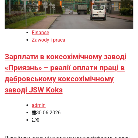
Finanse
Zawody i praca
Зарплати в коксохімічному заводі
«Приязнь» – реалії оплати праці в
дабровському коксохімічному
заводі JSW Koks
admin
30.06.2026
0
Дізнайтеся реальні зарплати в коксохімічному заводі