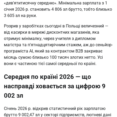
«дев'ятитисячну середню». Мінімальна зарплата з 1
січня 2026 р. становить 4 806 зл брутто, тобто близько
3 605 зл на руки.
Розрив у заробітках сьогодні в Польщі величезний —
від касирки в мережі дисконтних магазинів, яка
отримує мінімалку, через учителя з дипломом
магістра та п'ятнадцятирічним стажем, аж до сеньйор-
програміста AI, який за контрактом B2B закриває
місяць сумою близько 100 тисяч злотих нетто. Усі
вони є частиною тієї самої середньої по країні.
Середня по країні 2026 — що
насправді ховається за цифрою 9
002 зл
Січень 2026 р. відкрив статистичний рік зарплатою
брутто 9 002,47 зл у секторі підприємств, лютневі дані