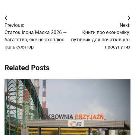
Post
Previous:
Next:
navigation
Статок Ілона Маска 2026 —
Книги про економіку:
багатство, яке не охоплює
путівник для початківців і
калькулятор
просунутих
Related Posts