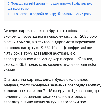
9
Польща на тлі Європи — наздоганяємо Захід, але все
ще відстаємо
10
Що чекає на заробітки в другій половині 2026 року
Середня заробітна плата брутто в національній
економіці перевищила в першому кварталі 2026 року
рівень 9 562 зл, а в секторі підприємств березневий
показник сягнув уже 9 652,19 зл. Це цифри, які ще
п'ять років тому здавалися абстракцією,
зарезервованою для менеджерів середньої ланки, —
сьогодні GUS подає їх як середнє значення для всієї
країни.
Статистична картина, однак, буває оманливою.
Медіана, тобто серединне значення розподілу зарплат,
коливається навколо 7 145 зл брутто. Це означає, що
половина працевлаштованих поляків отримує
зарплату значно нижчу за гучні заголовки про