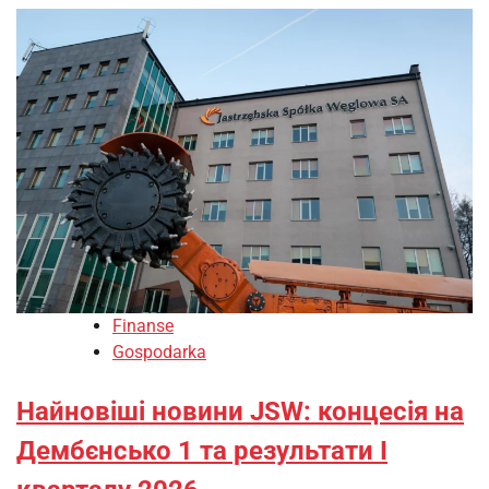
Finanse
Gospodarka
Найновіші новини JSW: концесія на
Дембєнсько 1 та результати І