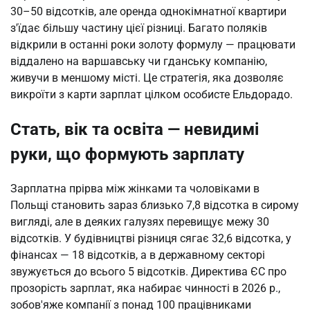
30–50 відсотків, але оренда однокімнатної квартири
з'їдає більшу частину цієї різниці. Багато поляків
відкрили в останні роки золоту формулу — працювати
віддалено на варшавську чи гданську компанію,
живучи в меншому місті. Це стратегія, яка дозволяє
викроїти з карти зарплат цілком особисте Ельдорадо.
Стать, вік та освіта — невидимі
руки, що формують зарплату
Зарплатна прірва між жінками та чоловіками в
Польщі становить зараз близько 7,8 відсотка в сирому
вигляді, але в деяких галузях перевищує межу 30
відсотків. У будівництві різниця сягає 32,6 відсотка, у
фінансах — 18 відсотків, а в державному секторі
звужується до всього 5 відсотків. Директива ЄС про
прозорість зарплат, яка набирає чинності в 2026 р.,
зобов'яже компанії з понад 100 працівниками