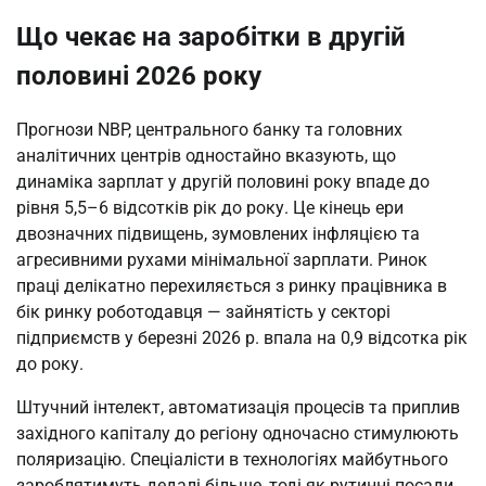
Що чекає на заробітки в другій
половині 2026 року
Прогнози NBP, центрального банку та головних
аналітичних центрів одностайно вказують, що
динаміка зарплат у другій половині року впаде до
рівня 5,5–6 відсотків рік до року. Це кінець ери
двозначних підвищень, зумовлених інфляцією та
агресивними рухами мінімальної зарплати. Ринок
праці делікатно перехиляється з ринку працівника в
бік ринку роботодавця — зайнятість у секторі
підприємств у березні 2026 р. впала на 0,9 відсотка рік
до року.
Штучний інтелект, автоматизація процесів та приплив
західного капіталу до регіону одночасно стимулюють
поляризацію. Спеціалісти в технологіях майбутнього
зароблятимуть дедалі більше, тоді як рутинні посади