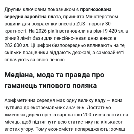
Другим ключовим показником є
прогнозована
середня заробітна плата
, прийнята Міністерством
родини для розрахунку внесків ZUS і порогу 30-
кратності. На 2026 рік її встановили на рівні 9 420 зл, а
річний ліміт бази для пенсійно-інвалідних внесків —
282 600 зл. Ці цифри безпосередньо впливають на те,
скільки працівники віддають державі, а самозайняті
сплачують за свою пенсію.
Медіана, мода та правда про
гаманець типового поляка
Арифметична середня має одну велику ваду — вона
чутлива до екстремальних значень. Достатньо
жменьки директорів із зарплатою 200 тисяч злотих на
місяць, щоб підтягнути всю статистику на кількасот
злотих угору. Тому економісти попереджають: хочеш