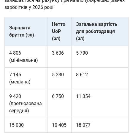
залишається на рахунку при найпопулярніших рівнях
заробітків у 2026 році.
Нетто
Загальна вартість
Зарплата
UoP
для роботодавця
брутто (зл)
(зл)
(зл)
4 806
3 606
5 790
(мінімальна)
7 145
5 230
8 612
(медіана)
9 420
6 750
11 354
(прогнозована
середня)
15 000
10 405
18 077