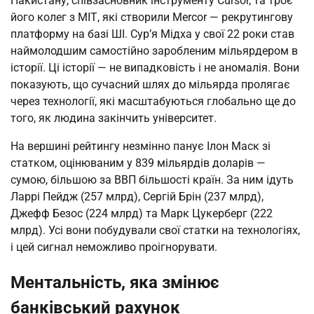
Пакистану, співзасновник інструменту Cursor, та троє
його колег з МІТ, які створили Mercor — рекрутингову
платформу на базі ШІ. Сур’я Мідха у свої 22 роки став
наймолодшим самостійно заробленим мільярдером в
історії. Ці історії — не випадковість і не аномалія. Вони
показують, що сучасний шлях до мільярда пролягає
через технології, які масштабуються глобально ще до
того, як людина закінчить університет.
На вершині рейтингу незмінно панує Ілон Маск зі
статком, оцінюваним у 839 мільярдів доларів —
сумою, більшою за ВВП більшості країн. За ним ідуть
Ларрі Пейдж (257 млрд), Сергій Брін (237 млрд),
Джефф Безос (224 млрд) та Марк Цукерберг (222
млрд). Усі вони побудували свої статки на технологіях,
і цей сигнал неможливо проігнорувати.
Ментальність, яка змінює
банківський рахунок