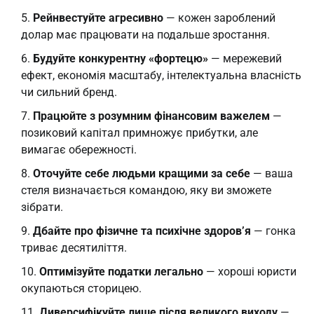
Рейнвестуйте агресивно
— кожен зароблений
долар має працювати на подальше зростання.
Будуйте конкурентну «фортецю»
— мережевий
ефект, економія масштабу, інтелектуальна власність
чи сильний бренд.
Працюйте з розумним фінансовим важелем
—
позиковий капітал примножує прибутки, але
вимагає обережності.
Оточуйте себе людьми кращими за себе
— ваша
стеля визначається командою, яку ви зможете
зібрати.
Дбайте про фізичне та психічне здоров’я
— гонка
триває десятиліття.
Оптимізуйте податки легально
— хороші юристи
окупаються сторицею.
Диверсифікуйте лише після великого виходу
—