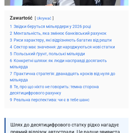
Zawartość
Ukrywać
1
Звідки беруться мільярдери у 2026 році
2
Ментальність, яка змінює банківський рахунок
3
Риси характеру, які відрізняють багатих від решти
4
Сектор має значення: де народжуються нові статки
5
Польський ґрунт, польські мільярди
6
Конкретні шляхи: як люди насправді досягають
мільярда
7
Практична стратегія: дванадцять кроків від нуля до
мільярда
8
Те, про що ніхто не говорить: темна сторона
десятицифрового рахунку
9
Реальна перспектива: чи є в тебе шанс
Шлях до десятицифрового статку рідко нагадує
прямий відрізок автостради. Це радше звивиста