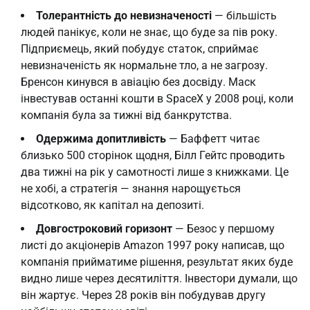
Толерантність до невизначеності
— більшість
людей панікує, коли не знає, що буде за пів року.
Підприємець, який побудує статок, сприймає
невизначеність як нормальне тло, а не загрозу.
Бренсон кинувся в авіацію без досвіду. Маск
інвестував останні кошти в SpaceX у 2008 році, коли
компанія була за тижні від банкрутства.
Одержима допитливість
— Баффетт читає
близько 500 сторінок щодня, Білл Гейтс проводить
два тижні на рік у самотності лише з книжками. Це
не хобі, а стратегія — знання нарощується
відсотково, як капітал на депозиті.
Довгостроковий горизонт
— Безос у першому
листі до акціонерів Amazon 1997 року написав, що
компанія прийматиме рішення, результат яких буде
видно лише через десятиліття. Інвестори думали, що
він жартує. Через 28 років він побудував другу