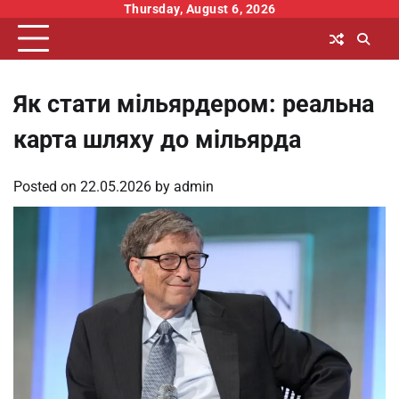
Skip
Thursday, August 6, 2026
to
content
Як стати мільярдером: реальна
карта шляху до мільярда
Posted on
22.05.2026
by
admin