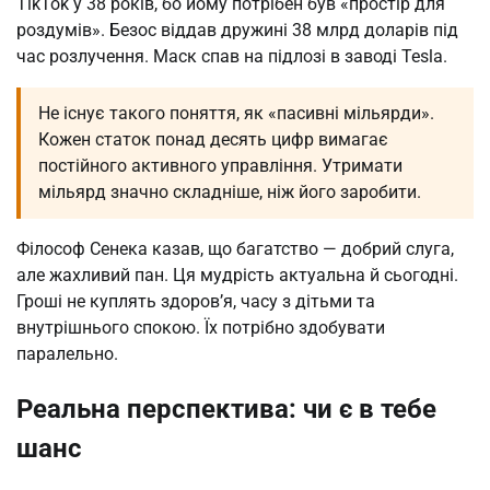
TikTok у 38 років, бо йому потрібен був «простір для
роздумів». Безос віддав дружині 38 млрд доларів під
час розлучення. Маск спав на підлозі в заводі Tesla.
Не існує такого поняття, як «пасивні мільярди».
Кожен статок понад десять цифр вимагає
постійного активного управління. Утримати
мільярд значно складніше, ніж його заробити.
Філософ Сенека казав, що багатство — добрий слуга,
але жахливий пан. Ця мудрість актуальна й сьогодні.
Гроші не куплять здоров’я, часу з дітьми та
внутрішнього спокою. Їх потрібно здобувати
паралельно.
Реальна перспектива: чи є в тебе
шанс