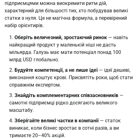
підприємцями можна виокремити ритм дій,
характерний для більшості тих, хто побудував великі
статки з нуля. Це не магічна формула, а перевірений
набір орієнтирів.
Оберіть величезний, зростаючий ринок
— навіть
найкращий продукт у маленькій ніші не дасть
мільярда. Галузь має мати потенціал понад 100
млрд USD глобально.
Будуйте компетенції, а не лише ідеї
— ідеї дешеві,
виконання коштує крові. Присвятіть роки, щоб стати
справжнім експертом.
Знайдіть комплементарних співзасновників
—
самотні підприємці рідко досягають великого
масштабу.
Зберігайте великі частки в компанії
— статок
виникає, коли бізнес зростає в сотні разів, а ви
тримаєте 20–40% акцій.