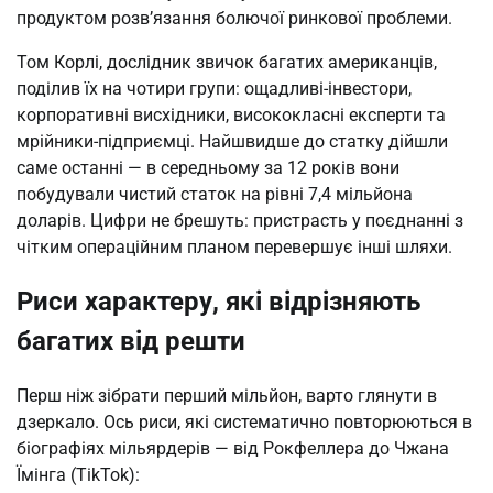
продуктом розв’язання болючої ринкової проблеми.
Том Корлі, дослідник звичок багатих американців,
поділив їх на чотири групи: ощадливі-інвестори,
корпоративні висхідники, висококласні експерти та
мрійники-підприємці. Найшвидше до статку дійшли
саме останні — в середньому за 12 років вони
побудували чистий статок на рівні 7,4 мільйона
доларів. Цифри не брешуть: пристрасть у поєднанні з
чітким операційним планом перевершує інші шляхи.
Риси характеру, які відрізняють
багатих від решти
Перш ніж зібрати перший мільйон, варто глянути в
дзеркало. Ось риси, які систематично повторюються в
біографіях мільярдерів — від Рокфеллера до Чжана
Їмінга (TikTok):