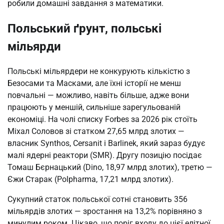
робили домашні завдання з математики.
Польський ґрунт, польські
мільярди
Польські мільярдери не конкурують кількістю з
Безосами та Масками, але їхні історії не менш
повчальні — можливо, навіть більше, адже вони
працюють у меншій, сильніше зарегульованій
економіці. На чолі списку Forbes за 2026 рік стоїть
Міхал Соловов зі статком 27,65 млрд злотих —
власник Synthos, Cersanit і Barlinek, який зараз будує
малі ядерні реактори (SMR). Другу позицію посідає
Томаш Бєрнацький (Dino, 18,97 млрд злотих), третю —
Єжи Старак (Polpharma, 17,21 млрд злотих).
Сукупний статок польської сотні становить 356
мільярдів злотих — зростання на 13,2% порівняно з
минулим роком. Цікаво, що поріг входу до цієї елітної