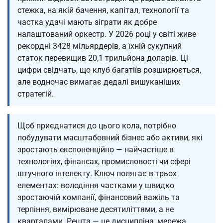
стежка, на якій бачення, капітал, технології та
частка удачі мають зіграти як добре
налаштований оркестр. У 2026 році у світі живе
рекордні 3428 мільярдерів, а їхній сукупний
статок перевищив 20,1 трильйона доларів. Ці
цифри свідчать, що клуб багатіїв розширюється,
але водночас вимагає дедалі вишуканіших
стратегій.
Щоб приєднатися до цього кола, потрібно
побудувати масштабовний бізнес або активи, які
зростають експоненційно — найчастіше в
технологіях, фінансах, промисловості чи сфері
штучного інтелекту. Ключ полягає в трьох
елементах: володіння частками у швидко
зростаючій компанії, фінансовий важіль та
терпіння, вимірюване десятиліттями, а не
кварталами. Решта — це дисципліна, мережа