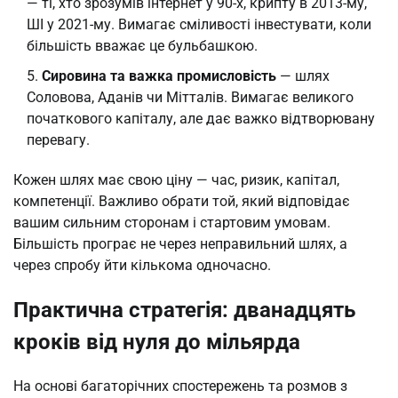
— ті, хто зрозумів інтернет у 90-х, крипту в 2013-му,
ШІ у 2021-му. Вимагає сміливості інвестувати, коли
більшість вважає це бульбашкою.
Сировина та важка промисловість
— шлях
Соловова, Аданів чи Мітталів. Вимагає великого
початкового капіталу, але дає важко відтворювану
перевагу.
Кожен шлях має свою ціну — час, ризик, капітал,
компетенції. Важливо обрати той, який відповідає
вашим сильним сторонам і стартовим умовам.
Більшість програє не через неправильний шлях, а
через спробу йти кількома одночасно.
Практична стратегія: дванадцять
кроків від нуля до мільярда
На основі багаторічних спостережень та розмов з