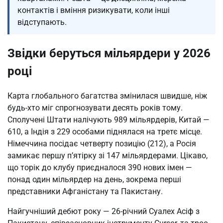
контактів і вміння ризикувати, коли інші
відступають.
Звідки беруться мільярдери у 2026
році
Карта глобального багатства змінилася швидше, ніж
будь-хто міг спрогнозувати десять років тому.
Сполучені Штати налічують 989 мільярдерів, Китай —
610, а Індія з 229 особами піднялася на третє місце.
Німеччина посідає четверту позицію (212), а Росія
замикає першу п’ятірку зі 147 мільярдерами. Цікаво,
що торік до клубу приєдналося 390 нових імен —
понад один мільярдер на день, зокрема перші
представники Афганістану та Пакистану.
Найгучніший дебют року — 26-річний Суалех Асіф з