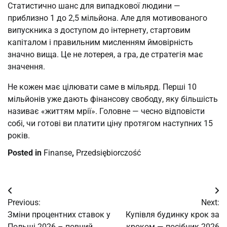
Статистично шанс для випадкової людини —
приблизно 1 до 2,5 мільйона. Але для мотивованого
випускника з доступом до інтернету, стартовим
капіталом і правильним мисленням ймовірність
значно вища. Це не лотерея, а гра, де стратегія має
значення.
Не кожен має цілювати саме в мільярд. Перші 10
мільйонів уже дають фінансову свободу, яку більшість
називає «життям мрії». Головне — чесно відповісти
собі, чи готові ви платити ціну протягом наступних 15
років.
Posted in
Finanse
,
Przedsiębiorczość
Post
Previous:
Next:
navigation
Зміни процентних ставок у
Купівля будинку крок за
Польщі 2026 – повний
кроком — посібник 2026