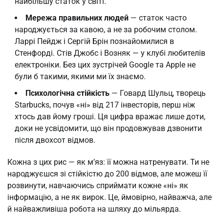
найбільшу статок у світі.
Мережа правильних людей
— статок часто
народжується за кавою, а не за робочим столом.
Ларрі Пейдж і Сергій Брін познайомилися в
Стенфорді. Стів Джобс і Возняк — у клубі любителів
електроніки. Без цих зустрічей Google та Apple не
були б такими, якими ми їх знаємо.
Психологічна стійкість
— Говард Шульц, творець
Starbucks, почув «ні» від 217 інвесторів, перш ніж
хтось дав йому гроші. Ця цифра вражає лише доти,
доки не усвідомити, що він продовжував дзвонити
після двохсот відмов.
Кожна з цих рис — як м’яз: її можна натренувати. Ти не
народжуєшся зі стійкістю до 200 відмов, але можеш її
розвинути, навчаючись сприймати кожне «ні» як
інформацію, а не як вирок. Це, ймовірно, найважча, але
й найважливіша робота на шляху до мільярда.