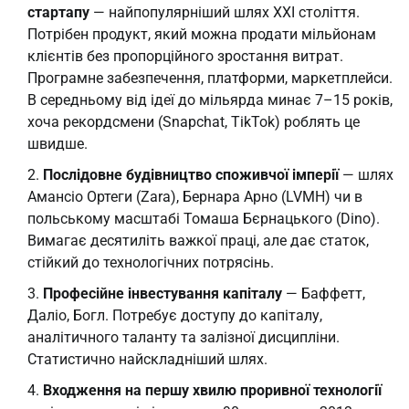
стартапу
— найпопулярніший шлях XXI століття.
Потрібен продукт, який можна продати мільйонам
клієнтів без пропорційного зростання витрат.
Програмне забезпечення, платформи, маркетплейси.
В середньому від ідеї до мільярда минає 7–15 років,
хоча рекордсмени (Snapchat, TikTok) роблять це
швидше.
Послідовне будівництво споживчої імперії
— шлях
Амансіо Ортеги (Zara), Бернара Арно (LVMH) чи в
польському масштабі Томаша Бєрнацького (Dino).
Вимагає десятиліть важкої праці, але дає статок,
стійкий до технологічних потрясінь.
Професійне інвестування капіталу
— Баффетт,
Даліо, Богл. Потребує доступу до капіталу,
аналітичного таланту та залізної дисципліни.
Статистично найскладніший шлях.
Входження на першу хвилю проривної технології