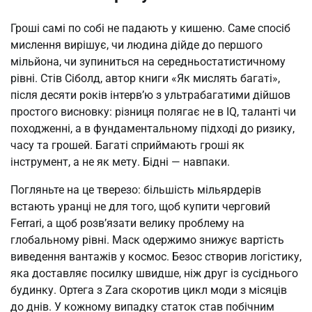
Гроші самі по собі не падають у кишеню. Саме спосіб
мислення вирішує, чи людина дійде до першого
мільйона, чи зупиниться на середньостатистичному
рівні. Стів Сіболд, автор книги «Як мислять багаті»,
після десяти років інтерв’ю з ультрабагатими дійшов
простого висновку: різниця полягає не в IQ, таланті чи
походженні, а в фундаментальному підході до ризику,
часу та грошей. Багаті сприймають гроші як
інструмент, а не як мету. Бідні — навпаки.
Погляньте на це тверезо: більшість мільярдерів
встають уранці не для того, щоб купити черговий
Ferrari, а щоб розв’язати велику проблему на
глобальному рівні. Маск одержимо знижує вартість
виведення вантажів у космос. Безос створив логістику,
яка доставляє посилку швидше, ніж друг із сусіднього
будинку. Ортега з Zara скоротив цикл моди з місяців
до днів. У кожному випадку статок став побічним