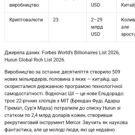
виробництво
USD
Китай
Криптовалюти
23
2–29
Колив
млрд
але
USD
зрост
Джерела даних: Forbes World’s Billionaires List 2026,
Hurun Global Rich List 2026.
Виробництво за останнє десятиліття створило 509
нових мільярдерів, половина з яких — китайці, що
скористалися державною програмою технологічної
самодостатності. Водночас ШІ — це нове Ельдорадо:
троє 22-річних хлопців з МІТ (Брендан Фуді, Адарш
Гіремат, Сур’я Мідха) потрапили до списку Hurun зі
статком по 2,4 млрд доларів кожен, створивши
рекрутинговий інструмент Mercor. Звучить як наукова
фантастика, але це молоді люди, які ще недавно