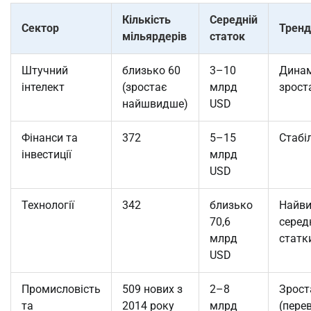
Кількість
Середній
Сектор
Тренд
мільярдерів
статок
Штучний
близько 60
3–10
Динам
інтелект
(зростає
млрд
зрост
найшвидше)
USD
Фінанси та
372
5–15
Стабі
інвестиції
млрд
USD
Технології
342
близько
Найви
70,6
серед
млрд
статк
USD
Промисловість
509 нових з
2–8
Зрост
та
2014 року
млрд
(пере