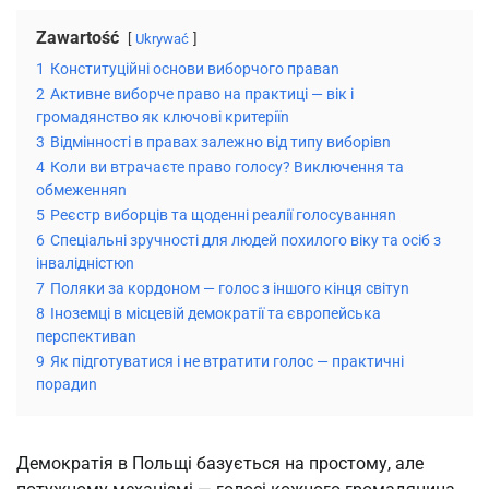
Zawartość
Ukrywać
1
Конституційні основи виборчого праваn
2
Активне виборче право на практиці — вік і
громадянство як ключові критеріїn
3
Відмінності в правах залежно від типу виборівn
4
Коли ви втрачаєте право голосу? Виключення та
обмеженняn
5
Реєстр виборців та щоденні реалії голосуванняn
6
Спеціальні зручності для людей похилого віку та осіб з
інвалідністюn
7
Поляки за кордоном — голос з іншого кінця світуn
8
Іноземці в місцевій демократії та європейська
перспективаn
9
Як підготуватися і не втратити голос — практичні
порадиn
Демократія в Польщі базується на простому, але 