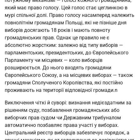
потужному механізмі — голосі кожного громадянина, 
який має право голосу. Цей голос стає цеглинкою в 
мурі спільної долі. Право голосу насамперед належить 
повнолітнім громадянам Польщі, які не пізніше дня 
виборів досягають 18 років і мають повноту 
громадянських прав. Однак це правило не є 
абсолютно жорстким: залежно від типу виборів — 
парламентських, президентських, до Європейського 
Парламенту чи місцевих — коло виборців 
розширюється. До нього входять громадяни 
Європейського Союзу, а на місцевих виборах — також 
громадяни Сполученого Королівства, які постійно 
проживають на території відповідної громади.n
Виключення чіткі й суворі: визнання недієздатним за 
рішенням суду, позбавлення громадянських або 
виборчих прав судом чи Державним трибуналом 
автоматично позбавляє права участі у виборах. 
Центральний реєстр виборців забезпечує порядок, а 