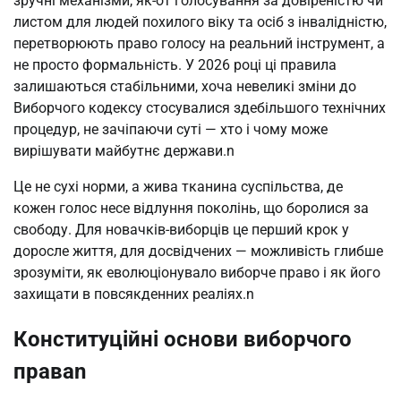
зручні механізми, як-от голосування за довіреністю чи 
листом для людей похилого віку та осіб з інвалідністю, 
перетворюють право голосу на реальний інструмент, а 
не просто формальність. У 2026 році ці правила 
залишаються стабільними, хоча невеликі зміни до 
Виборчого кодексу стосувалися здебільшого технічних 
процедур, не зачіпаючи суті — хто і чому може 
вирішувати майбутнє держави.n
Це не сухі норми, а жива тканина суспільства, де 
кожен голос несе відлуння поколінь, що боролися за 
свободу. Для новачків-виборців це перший крок у 
доросле життя, для досвідчених — можливість глибше 
зрозуміти, як еволюціонувало виборче право і як його 
захищати в повсякденних реаліях.n
Конституційні основи виборчого
праваn