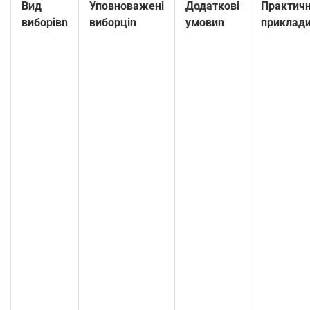
Вид
Уповноважені
Додаткові
Практичн
виборівn
виборціn
умовиn
приклад