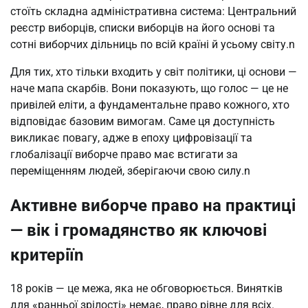
стоїть складна адміністративна система: Центральний 
реєстр виборців, списки виборців на його основі та 
сотні виборчих дільниць по всій країні й усьому світу.n
Для тих, хто тільки входить у світ політики, ці основи — 
наче мапа скарбів. Вони показують, що голос — це не 
привілей еліти, а фундаментальне право кожного, хто 
відповідає базовим вимогам. Саме ця доступність 
викликає повагу, адже в епоху цифровізації та 
глобалізації виборче право має встигати за 
переміщенням людей, зберігаючи свою силу.n
Активне виборче право на практиці
— вік і громадянство як ключові
критеріїn
18 років — це межа, яка не обговорюється. Винятків 
для «ранньої зрілості» немає, право рівне для всіх. 