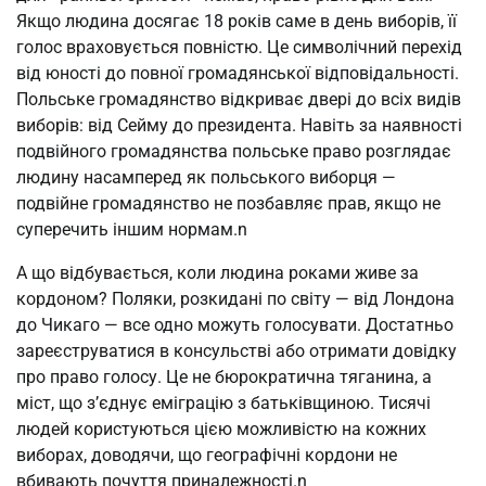
Якщо людина досягає 18 років саме в день виборів, її 
голос враховується повністю. Це символічний перехід 
від юності до повної громадянської відповідальності. 
Польське громадянство відкриває двері до всіх видів 
виборів: від Сейму до президента. Навіть за наявності 
подвійного громадянства польське право розглядає 
людину насамперед як польського виборця — 
подвійне громадянство не позбавляє прав, якщо не 
суперечить іншим нормам.n
А що відбувається, коли людина роками живе за 
кордоном? Поляки, розкидані по світу — від Лондона 
до Чикаго — все одно можуть голосувати. Достатньо 
зареєструватися в консульстві або отримати довідку 
про право голосу. Це не бюрократична тяганина, а 
міст, що з’єднує еміграцію з батьківщиною. Тисячі 
людей користуються цією можливістю на кожних 
виборах, доводячи, що географічні кордони не 
вбивають почуття приналежності.n