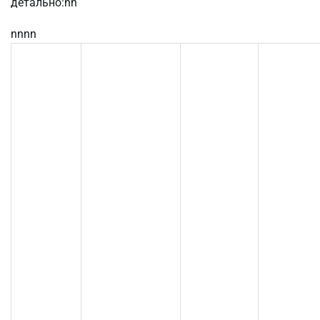
детально:nn
nnnn