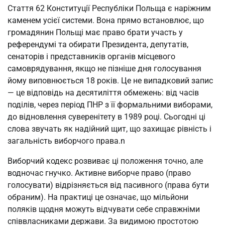
Стаття 62 Конституції Республіки Польща є наріжним 
каменем усієї системи. Вона прямо встановлює, що 
громадянин Польщі має право брати участь у 
референдумі та обирати Президента, депутатів, 
сенаторів і представників органів місцевого 
самоврядування, якщо не пізніше дня голосування 
йому виповнюється 18 років. Це не випадковий запис 
— це відповідь на десятиліття обмежень: від часів 
поділів, через період ПНР з її формальними виборами, 
до відновлення суверенітету в 1989 році. Сьогодні ці 
слова звучать як надійний щит, що захищає рівність і 
загальність виборчого права.n
Виборчий кодекс розвиває ці положення точно, але 
водночас гнучко. Активне виборче право (право 
голосувати) відрізняється від пасивного (права бути 
обраним). На практиці це означає, що мільйони 
поляків щодня можуть відчувати себе справжніми 
співвласниками держави. За видимою простотою 