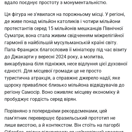
вдало поєднує простоту з монументальністю.
Ця фігура не з'явилася на порожньому місці. У регіоні, 
де живе понад мільйон католиків і чотири мільйони 
протестантів серед 15 мільйонів мешканців Північної 
Суматри, вона стала живим свідченням міжрелігійної 
гармонії в найбільшій мусульманській країні світу. 
Папа Франциск благословив її мініатюру під час візиту 
до Джакарти у вересні 2024 року, а молитва, 
викарбувана біля підніжжя, несе відлуння цієї духовної 
єдності. Для місцевої громади це не просто 
туристична атракція, а справжнє джерело надії, яке 
щороку приваблює близько мільйона відвідувачів до 
регіону Самосір. Воно оживляє місцеву економіку й 
пробуджує гордість серед вірян.
Порівняно з попередніми рекордсменами, цей 
пам'ятник перевершує бразильський прототип не 
лише висотою, а й контекстом. Він стоїть на пагорбі 