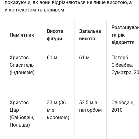
показуючи, як вони відрізняються не лише висотою, а 
й контекстом та впливом.
Розташува
Висота
Загальна
Пам'ятник
та рік
фігури
висота
відкриття
Христос
61 м
61 м
Пагорб
Спаситель
Сібеабеа,
(Індонезія)
Суматра, 2
Христос
33 м (36
52,5 м з
Свібодзін,
Цар
м з
пагорбом
2010
(Свібодзін,
короною)
Польща)