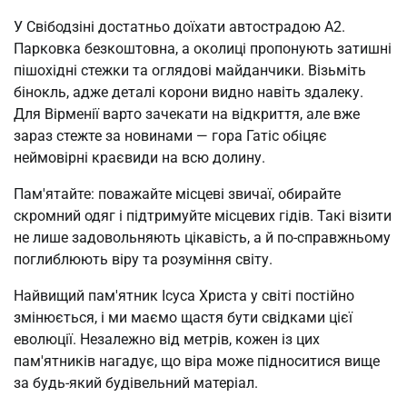
У Свібодзіні достатньо доїхати автострадою А2. 
Парковка безкоштовна, а околиці пропонують затишні 
пішохідні стежки та оглядові майданчики. Візьміть 
бінокль, адже деталі корони видно навіть здалеку. 
Для Вірменії варто зачекати на відкриття, але вже 
зараз стежте за новинами — гора Гатіс обіцяє 
неймовірні краєвиди на всю долину.
Пам'ятайте: поважайте місцеві звичаї, обирайте 
скромний одяг і підтримуйте місцевих гідів. Такі візити 
не лише задовольняють цікавість, а й по-справжньому 
поглиблюють віру та розуміння світу.
Найвищий пам'ятник Ісуса Христа у світі постійно 
змінюється, і ми маємо щастя бути свідками цієї 
еволюції. Незалежно від метрів, кожен із цих 
пам'ятників нагадує, що віра може підноситися вище 
за будь-який будівельний матеріал.