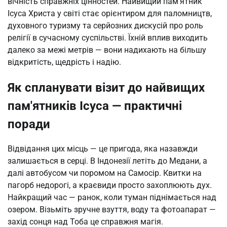
вічність справжніх цінностей. Найвищий пам'ятник 
Ісуса Христа у світі стає орієнтиром для паломництв, 
духовного туризму та серйозних дискусій про роль 
релігії в сучасному суспільстві. Їхній вплив виходить 
далеко за межі метрів — вони надихають на більшу 
відкритість, щедрість і надію.
Як спланувати візит до найвищих
пам'ятників Ісуса — практичні
поради
Відвідання цих місць — це пригода, яка назавжди 
залишається в серці. В Індонезії летіть до Медани, а 
далі автобусом чи поромом на Самосір. Квитки на 
пагорб недорогі, а краєвиди просто захоплюють дух. 
Найкращий час — ранок, коли туман піднімається над 
озером. Візьміть зручне взуття, воду та фотоапарат — 
захід сонця над Тоба це справжня магія.