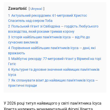
Zawartość
Ukrywać
1
Актуальний рекордсмен: 61-метровий Христос
Спаситель над озером Тоба
2
Польський гігант зі Свібодзіна — гордість Любуського
воєводства, який роками тримав корону
3
Історія найбільших пам'ятників Ісуса — від Ріо до
сучасних викликів
4
Порівняння найбільших пам'ятників Ісуса — дані, які
вражають
5
Майбутнє рекорду: 77-метровий гігант у Вірменії на горі
Гатіс
6
Культурне та духовне значення найвищих пам'ятників
Ісуса
7
Як спланувати візит до найвищих пам'ятників Ісуса —
практичні поради
У 2026 році титул найвищого у світі пам'ятника Ісуса 
Христа належить монументальній фігурі Христа 