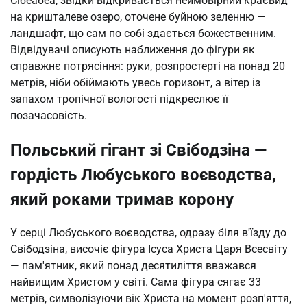
Сібеабеа, звідки відкривається неймовірний краєвид 
на кришталеве озеро, оточене буйною зеленню — 
ландшафт, що сам по собі здається божественним. 
Відвідувачі описують наближення до фігури як 
справжнє потрясіння: руки, розпростерті на понад 20 
метрів, ніби обіймають увесь горизонт, а вітер із 
запахом тропічної вологості підкреслює її 
позачасовість.
Польський гігант зі Свібодзіна —
гордість Любуського воєводства,
який роками тримав корону
У серці Любуського воєводства, одразу біля в'їзду до 
Свібодзіна, височіє фігура Ісуса Христа Царя Всесвіту 
— пам'ятник, який понад десятиліття вважався 
найвищим Христом у світі. Сама фігура сягає 33 
метрів, символізуючи вік Христа на момент розп'яття, 