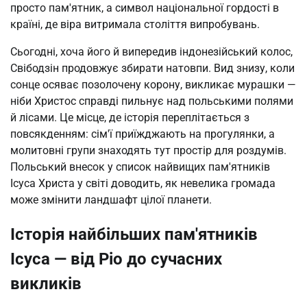
просто пам'ятник, а символ національної гордості в 
країні, де віра витримала століття випробувань.
Сьогодні, хоча його й випередив індонезійський колос, 
Свібодзін продовжує збирати натовпи. Вид знизу, коли 
сонце осяває позолочену корону, викликає мурашки — 
ніби Христос справді пильнує над польськими полями 
й лісами. Це місце, де історія переплітається з 
повсякденням: сім'ї приїжджають на прогулянки, а 
молитовні групи знаходять тут простір для роздумів. 
Польський внесок у список найвищих пам'ятників 
Ісуса Христа у світі доводить, як невелика громада 
може змінити ландшафт цілої планети.
Історія найбільших пам'ятників
Ісуса — від Ріо до сучасних
викликів