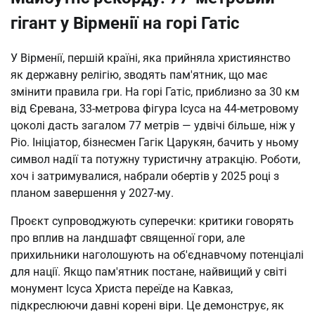
гігант у Вірменії на горі Гатіс
У Вірменії, першій країні, яка прийняла християнство 
як державну релігію, зводять пам'ятник, що має 
змінити правила гри. На горі Гатіс, приблизно за 30 км 
від Єревана, 33-метрова фігура Ісуса на 44-метровому 
цоколі дасть загалом 77 метрів — удвічі більше, ніж у 
Ріо. Ініціатор, бізнесмен Гагік Царукян, бачить у ньому 
символ надії та потужну туристичну атракцію. Роботи, 
хоч і затримувалися, набрали обертів у 2025 році з 
планом завершення у 2027-му.
Проєкт супроводжують суперечки: критики говорять 
про вплив на ландшафт священної гори, але 
прихильники наголошують на об'єднавчому потенціалі 
для нації. Якщо пам'ятник постане, найвищий у світі 
монумент Ісуса Христа переїде на Кавказ, 
підкреслюючи давні корені віри. Це демонструє, як 