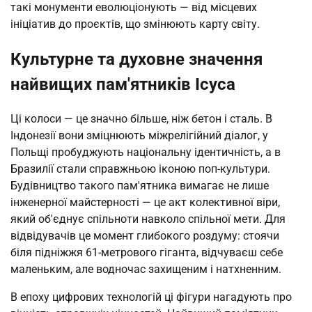
такі монументи еволюціонують — від місцевих 
ініціатив до проєктів, що змінюють карту світу.
Культурне та духовне значення
найвищих пам'ятників Ісуса
Ці колоси — це значно більше, ніж бетон і сталь. В 
Індонезії вони зміцнюють міжрелігійний діалог, у 
Польщі пробуджують національну ідентичність, а в 
Бразилії стали справжньою іконою поп-культури. 
Будівництво такого пам'ятника вимагає не лише 
інженерної майстерності — це акт колективної віри, 
який об'єднує спільноти навколо спільної мети. Для 
відвідувачів це момент глибокого роздуму: стоячи 
біля підніжжя 61-метрового гіганта, відчуваєш себе 
маленьким, але водночас захищеним і натхненним.
В епоху цифрових технологій ці фігури нагадують про 