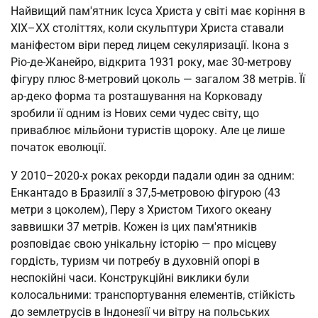
Найвищий пам'ятник Ісуса Христа у світі має коріння в 
XIX–XX століттях, коли скульптури Христа ставали 
маніфестом віри перед лицем секуляризації. Ікона з 
Ріо-де-Жанейро, відкрита 1931 року, має 30-метрову 
фігуру плюс 8-метровий цоколь — загалом 38 метрів. Її 
ар-деко форма та розташування на Корковаду 
зробили її одним із Нових семи чудес світу, що 
приваблює мільйони туристів щороку. Але це лише 
початок еволюції.
У 2010–2020-х роках рекорди падали один за одним: 
Енкантадо в Бразилії з 37,5-метровою фігурою (43 
метри з цоколем), Перу з Христом Тихого океану 
заввишки 37 метрів. Кожен із цих пам'ятників 
розповідає свою унікальну історію — про місцеву 
гордість, туризм чи потребу в духовній опорі в 
неспокійні часи. Конструкційні виклики були 
колосальними: транспортування елементів, стійкість 
до землетрусів в Індонезії чи вітру на польських 