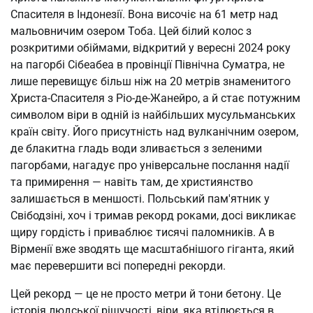
Спасителя в Індонезії. Вона височіє на 61 метр над 
мальовничим озером Тоба. Цей білий колос з 
розкритими обіймами, відкритий у вересні 2024 року 
на пагорбі Сібеабеа в провінції Північна Суматра, не 
лише перевищує більш ніж на 20 метрів знаменитого 
Христа-Спасителя з Ріо-де-Жанейро, а й стає потужним 
символом віри в одній із найбільших мусульманських 
країн світу. Його присутність над вулканічним озером, 
де блакитна гладь води зливається з зеленими 
пагорбами, нагадує про універсальне послання надії 
та примирення — навіть там, де християнство 
залишається в меншості. Польський пам'ятник у 
Свібодзіні, хоч і тримав рекорд роками, досі викликає 
щиру гордість і приваблює тисячі паломників. А в 
Вірменії вже зводять ще масштабнішого гіганта, який 
має перевершити всі попередні рекорди.
Цей рекорд — це не просто метри й тони бетону. Це 
історія людської рішучості, віри, яка втілюється в 