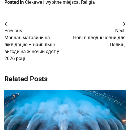
Posted in
Ciekawe i wybitne miejsca
,
Religia
Post
Previous:
Next:
navigation
Monnari магазини на
Нові підводні човни для
ліквідацію – найбільші
Польщі
вигоди на жіночий одяг у
2026 році
Related Posts