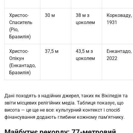
Христос-
30 м
38 м з
Корковаду,
Спаситель
цоколем
1931
(Ріо,
Бразилія)
Христос-
37,5 м
43,5 м з
Енкантадо,
Опікун
цоколем
2022
(Енкантадо,
Бразилія)
Дані походять з надійних джерел, таких як Вікіпедія та 
звіти місцевих релігійних медіа. Таблиця показує, що 
висота — це ще не все: культурний контекст і спосіб 
фінансування додають глибини кожному пам'ятнику.
Майбутнє рекорду: 77-метровий