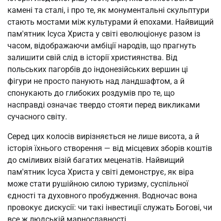
камені та сталі, і про те, як монументальні скульптури 
стають мостами між культурами й епохами. Найвищий 
пам'ятник Ісуса Христа у світі еволюціонує разом із 
часом, відображаючи амбіції народів, що прагнуть 
залишити свій слід в історії християнства. Від 
польських пагорбів до індонезійських вершин ці 
фігури не просто панують над ландшафтом, а й 
спонукають до глибоких роздумів про те, що 
насправді означає твердо стояти перед викликами 
сучасного світу.
Серед цих колосів вирізняється не лише висота, а й 
історія їхнього створення — від місцевих зборів коштів 
до сміливих візій багатих меценатів. Найвищий 
пам'ятник Ісуса Христа у світі демонструє, як віра 
може стати рушійною силою туризму, суспільної 
єдності та духовного пробудження. Водночас вона 
провокує дискусії: чи такі інвестиції служать Богові, чи 
все ж людській марнославності.