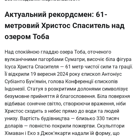
Актуальний рекордсмен: 61-
метровий Христос Спаситель над
озером Тоба
Над спокійною гладдю озера Тоба, оточеного 
вулканічними пагорбами Суматри, височіє біла фігура 
Ісуса Христа Спасителя — 61 метр чистої сили та грації. 
Її відкрили 19 вересня 2024 року єпископ Антоніус 
Субіанто Бун'ямін, голова Конференції єпископів 
Індонезії. Статуя з розкритими долонями символізує 
безумовне прийняття й благословення. Біла поверхня 
відбиває сонячне світло, створюючи враження, ніби 
Христос сходить з небес прямо до води та людей 
унизу. Вартість будівництва — близько 330 тисяч 
доларів — повністю покрили пожертви. Скульптори 
Хімаван і Еко з Джок'якарти надали їй форму, що 