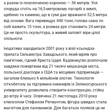
а разом із позолоченою короною — 36 метрів. Уся 
споруда стоїть на 16,5-метровому пагорбі з землі, 
щебеню та каменю, що в сумі дає вражаючі 52,5 метра 
від основи. Вага перевищує 440 тонн, голова сама по 
собі важить 15 тонн, а розмах рук становить 24 метри. 
Це не просто скульптура, а живий заповіт віри цілої 
спільноти.
Ініціатива зародилася 2001 року з візії ксьондза-
прелата Сильвестра Завадського, який мріяв про 
пам'ятник, гідний Христа Царя. Будівництво розпочали 
завдяки пожертвам від 21 тисячі мешканців міста, 
польської діаспори з США та місцевих підприємців — 
загалом близько 6 мільйонів злотих. Технологія 
сіткобетону за підтримки інженерів із Зеленогурського 
університету дозволила створити конструкцію, стійку 
до вітру й часу. Освячена 21 листопада 2010 року 
єпископом Стефаном Регмунтом, фігура швидко стала 
магнітом для паломників. Для багатьох поляків це не 