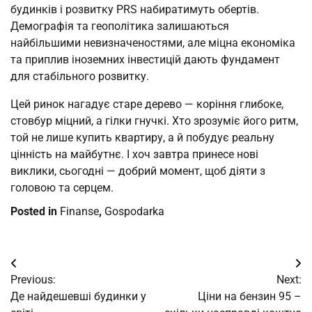
будинків і розвитку PRS набиратимуть обертів. 
Демографія та геополітика залишаються 
найбільшими невизначеностями, але міцна економіка 
та приплив іноземних інвестицій дають фундамент 
для стабільного розвитку.
Цей ринок нагадує старе дерево — коріння глибоке, 
стовбур міцний, а гілки гнучкі. Хто зрозуміє його ритм, 
той не лише купить квартиру, а й побудує реальну 
цінність на майбутнє. І хоч завтра принесе нові 
виклики, сьогодні — добрий момент, щоб діяти з 
головою та серцем.
Posted in
Finanse
,
Gospodarka
Post
Previous:
Next:
navigation
Де найдешевші будинки у
Ціни на бензин 95 –