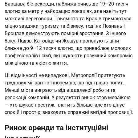
Варшава б’є рекорди, наближаючись до 19–20 тисяч 
злотих за метр у найкращих локаціях, але навіть тут 
можливі переговори. Трьомісто та Краків тримаються 
міцно завдяки туризму та бізнесу, тоді як Познань і 
Вроцлав демонструють помірні зростання. З іншого 
боку, Лодзь, Катовіце чи Жешув пропонують ціни 
ближче до 9–12 тисяч злотих, що приваблює молодих 
професіоналів і сім’ї, які шукають розумний компроміс 
між ціною та якістю життя.
Ці відмінності не випадкові. Метрополії притягують 
трудових мігрантів і іноземців, що підігріває попит. 
Менші міста виграють від віддаленої роботи та 
релокації компаній. У результаті ринок став мозаїкою 
— хто шукає престиж, платить більше, але хто цінує 
спокій і простір, знаходить справжні вигідні пропозиції.
Ринок оренди та інституційні