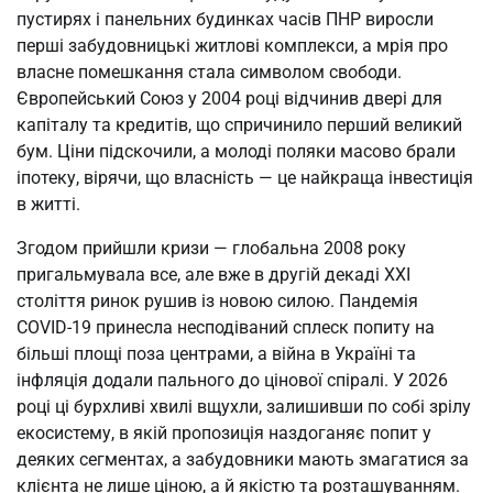
пустирях і панельних будинках часів ПНР виросли 
перші забудовницькі житлові комплекси, а мрія про 
власне помешкання стала символом свободи. 
Європейський Союз у 2004 році відчинив двері для 
капіталу та кредитів, що спричинило перший великий 
бум. Ціни підскочили, а молоді поляки масово брали 
іпотеку, вірячи, що власність — це найкраща інвестиція 
в житті.
Згодом прийшли кризи — глобальна 2008 року 
пригальмувала все, але вже в другій декаді XXI 
століття ринок рушив із новою силою. Пандемія 
COVID-19 принесла несподіваний сплеск попиту на 
більші площі поза центрами, а війна в Україні та 
інфляція додали пального до цінової спіралі. У 2026 
році ці бурхливі хвилі вщухли, залишивши по собі зрілу 
екосистему, в якій пропозиція наздоганяє попит у 
деяких сегментах, а забудовники мають змагатися за 
клієнта не лише ціною, а й якістю та розташуванням.