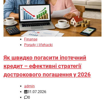
Finanse
Porady i lifehacki
Як швидко погасити іпотечний
кредит – ефективні стратегії
дострокового погашення у 2026
admin
31.07.2026
0