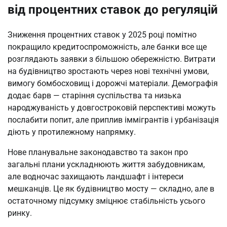
від процентних ставок до регуляцій
Зниження процентних ставок у 2025 році помітно 
покращило кредитоспроможність, але банки все ще 
розглядають заявки з більшою обережністю. Витрати 
на будівництво зростають через нові технічні умови, 
вимогу бомбосховищ і дорожчі матеріали. Демографія 
додає барв — старіння суспільства та низька 
народжуваність у довгостроковій перспективі можуть 
послабити попит, але приплив іммігрантів і урбанізація 
діють у протилежному напрямку.
Нове планувальне законодавство та закон про 
загальні плани ускладнюють життя забудовникам, 
але водночас захищають ландшафт і інтереси 
мешканців. Це як будівництво мосту — складно, але в 
остаточному підсумку зміцнює стабільність усього 
ринку.