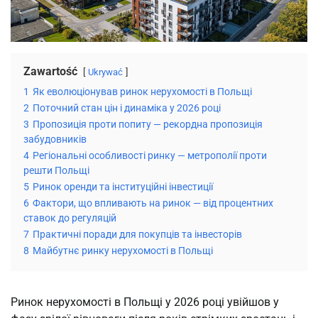
Zawartość
Ukrywać
1
Як еволюціонував ринок нерухомості в Польщі
2
Поточний стан цін і динаміка у 2026 році
3
Пропозиція проти попиту — рекордна пропозиція
забудовників
4
Регіональні особливості ринку — метрополії проти
решти Польщі
5
Ринок оренди та інституційні інвестиції
6
Фактори, що впливають на ринок — від процентних
ставок до регуляцій
7
Практичні поради для покупців та інвесторів
8
Майбутнє ринку нерухомості в Польщі
Ринок нерухомості в Польщі у 2026 році увійшов у 