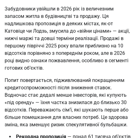
Забудовники увійшли в 2026 рік із величезним 
запасом житла в будівництві та продажу. Ця 
надлишкова пропозиція в деяких містах, як-от 
Катовіце чи Лодзь, змусила до «війни цінами» — акції, 
нижчі маржі та довші терміни реалізації. Продажі в 
першому півріччі 2025 року впали приблизно на 10 
відсотків порівняно з попереднім роком, але в 2026 
році видно ознаки пожвавлення, особливо в сегменті 
готових об’єктів.
Попит повертається, підживлюваний покращенням 
кредитоспроможності після зниження ставок. 
Водночас стає дедалі менше інвесторів, які купують 
«під оренду» — їхня частка знизилася до близько 30 
відсотків. Переважають сім’ї, які шукають перше або 
більше помешкання для власних потреб. Це здорова 
зміна, яка зменшує ризик спекулятивної бульбашки.
Рекордна пропозиція
— понад 61 тисяча об’єктів