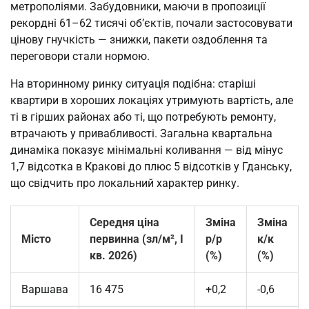
метрополіями. Забудовники, маючи в пропозиції 
рекордні 61–62 тисячі об’єктів, почали застосовувати 
цінову гнучкість — знижки, пакети оздоблення та 
переговори стали нормою.
На вторинному ринку ситуація подібна: старіші 
квартири в хороших локаціях утримують вартість, але 
ті в гірших районах або ті, що потребують ремонту, 
втрачають у привабливості. Загальна квартальна 
динаміка показує мінімальні коливання — від мінус 
1,7 відсотка в Кракові до плюс 5 відсотків у Гданську, 
що свідчить про локальний характер ринку.
Середня ціна
Зміна
Зміна
Місто
первинна (зл/м², I
р/р
к/к
кв. 2026)
(%)
(%)
Варшава
16 475
+0,2
-0,6