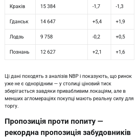
Краків
15 384
-1,7
-1,3
Гданськ
14 647
+5,4
+1,9
Лодзь
9 758
-0,2
+0,5
Познань
12 627
+2,1
+1,6
Ці дані походять з аналізів NBP і показують, що ринок 
уже не є однорідним — у столиці ціновий тиск 
зберігається завдяки привабливим локаціям, але в 
менших агломераціях покупці мають реальну силу для 
торгу.
Пропозиція проти попиту —
рекордна пропозиція забудовників