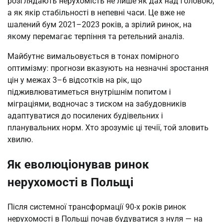
розглядають нерухомість не лише як дах над головою, 
а як якір стабільності в непевні часи. Це вже не 
шалений бум 2021–2023 років, а зрілий ринок, на 
якому перемагає терпіння та ретельний аналіз.
Майбутнє вимальовується в тонах помірного 
оптимізму: прогнози вказують на незначні зростання 
цін у межах 3–6 відсотків на рік, що 
підживлюватиметься внутрішнім попитом і 
міграціями, водночас з тиском на забудовників 
адаптуватися до посилених будівельних і 
планувальних норм. Хто зрозуміє ці течії, той зловить 
хвилю.
Як еволюціонував ринок
нерухомості в Польщі
Після системної трансформації 90-х років ринок 
нерухомості в Польщі почав будуватися з нуля — на 