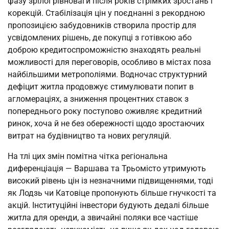
фазу зрілої рівноваги після років стрімких зростань і 
корекцій. Стабілізація цін у поєднанні з рекордною 
пропозицією забудовників створила простір для 
усвідомлених рішень, де покупці з готівкою або 
доброю кредитоспроможністю знаходять реальні 
можливості для переговорів, особливо в містах поза 
найбільшими метрополіями. Водночас структурний 
дефіцит житла продовжує стимулювати попит в 
агломераціях, а зниження процентних ставок з 
попереднього року поступово оживляє кредитний 
ринок, хоча й не без обережності щодо зростаючих 
витрат на будівництво та нових регуляцій.
На тлі цих змін помітна чітка регіональна 
диференціація — Варшава та Трьомісто утримують 
високий рівень цін із незначними підвищеннями, тоді 
як Лодзь чи Катовіце пропонують більше гнучкості та 
акцій. Інституційні інвестори будують дедалі більше 
житла для оренди, а звичайні поляки все частіше 