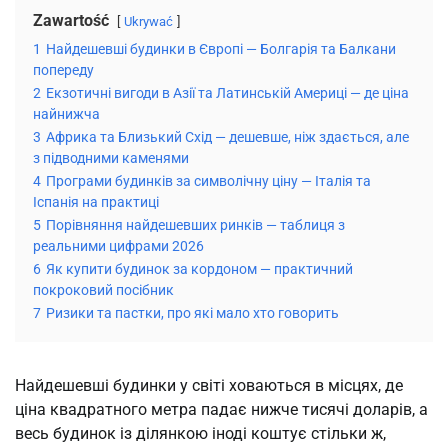
Zawartość
Ukrywać
1
Найдешевші будинки в Європі — Болгарія та Балкани
попереду
2
Екзотичні вигоди в Азії та Латинській Америці — де ціна
найнижча
3
Африка та Близький Схід — дешевше, ніж здається, але
з підводними каменями
4
Програми будинків за символічну ціну — Італія та
Іспанія на практиці
5
Порівняння найдешевших ринків — таблиця з
реальними цифрами 2026
6
Як купити будинок за кордоном — практичний
покроковий посібник
7
Ризики та пастки, про які мало хто говорить
Найдешевші будинки у світі ховаються в місцях, де 
ціна квадратного метра падає нижче тисячі доларів, а 
весь будинок із ділянкою іноді коштує стільки ж, 