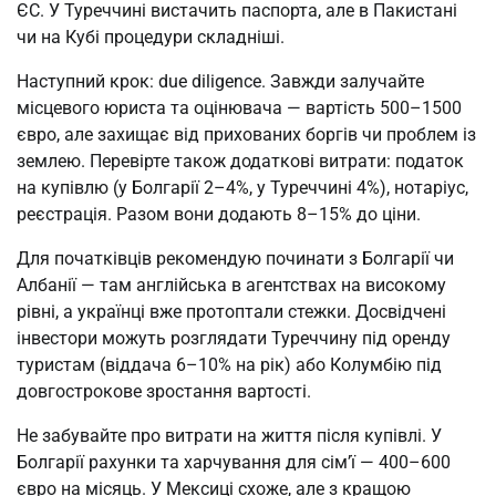
ЄС. У Туреччині вистачить паспорта, але в Пакистані 
чи на Кубі процедури складніші.
Наступний крок: due diligence. Завжди залучайте 
місцевого юриста та оцінювача — вартість 500–1500 
євро, але захищає від прихованих боргів чи проблем із 
землею. Перевірте також додаткові витрати: податок 
на купівлю (у Болгарії 2–4%, у Туреччині 4%), нотаріус, 
реєстрація. Разом вони додають 8–15% до ціни.
Для початківців рекомендую починати з Болгарії чи 
Албанії — там англійська в агентствах на високому 
рівні, а українці вже протоптали стежки. Досвідчені 
інвестори можуть розглядати Туреччину під оренду 
туристам (віддача 6–10% на рік) або Колумбію під 
довгострокове зростання вартості.
Не забувайте про витрати на життя після купівлі. У 
Болгарії рахунки та харчування для сім’ї — 400–600 
євро на місяць. У Мексиці схоже, але з кращою 