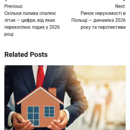
Post
Previous:
Next:
navigation
Скільки палива спалює
Ринок нерухомості в
літак – цифри, від яких
Польщі — динаміка 2026
перехоплює подих у 2026
року та перспективи
році
Related Posts