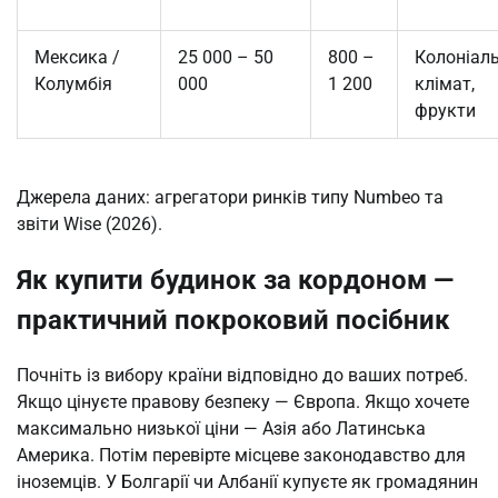
Мексика /
25 000 – 50
800 –
Колоніал
Колумбія
000
1 200
клімат,
фрукти
Джерела даних: агрегатори ринків типу Numbeo та 
звіти Wise (2026).
Як купити будинок за кордоном —
практичний покроковий посібник
Почніть із вибору країни відповідно до ваших потреб. 
Якщо цінуєте правову безпеку — Європа. Якщо хочете 
максимально низької ціни — Азія або Латинська 
Америка. Потім перевірте місцеве законодавство для 
іноземців. У Болгарії чи Албанії купуєте як громадянин 