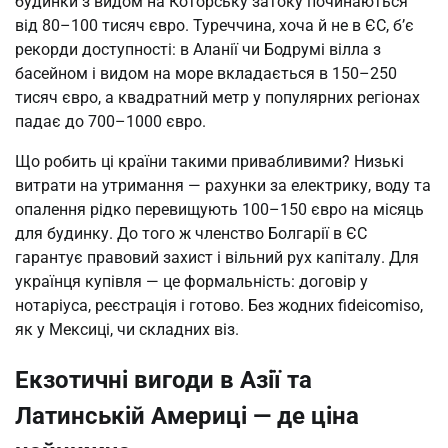
будинки з видом на Которську затоку починаються 
від 80–100 тисяч євро. Туреччина, хоча й не в ЄС, б’є 
рекорди доступності: в Аланії чи Бодрумі вілла з 
басейном і видом на море вкладається в 150–250 
тисяч євро, а квадратний метр у популярних регіонах 
падає до 700–1000 євро.
Що робить ці країни такими привабливими? Низькі 
витрати на утримання — рахунки за електрику, воду та 
опалення рідко перевищують 100–150 євро на місяць 
для будинку. До того ж членство Болгарії в ЄС 
гарантує правовий захист і вільний рух капіталу. Для 
українця купівля — це формальність: договір у 
нотаріуса, реєстрація і готово. Без жодних fideicomiso, 
як у Мексиці, чи складних віз.
Екзотичні вигоди в Азії та
Латинській Америці — де ціна