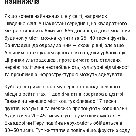
найнижча
Якщо хочете найнижчих цін у світі, напрямок — 
Південна Азія. У Пакистані середня ціна квадратного 
метра становить близько 655 доларів, а двокімнатний 
будинок у місті можна купити за 25–40 тисяч фунтів. 
Бангладеш іде одразу за ним — схожі рівні, але з ще 
більшим потенціалом зростання завдяки урбанізації. 
Ці ринки ультрадешеві, проте вимагають сталевих 
нервів: політична нестабільність, культурні відмінності 
та проблеми з інфраструктурою можуть здивувати.
Куба досі тримає пальму першості найдешевшого 
місця в рейтингах — двокімнатна квартира в центрі 
Гавани чи менших міст коштує близько 17 тисяч 
фунтів. Колумбія та Мексика пропонують колоніальні 
будинки за 20–45 тисяч фунтів у менших містах. В 
Еквадорі чи Перу подібна нерухомість обійдеться в 
30–50 тисяч. Тут життя тече повільніше, фрукти з саду 