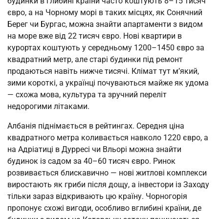
будинки в глибині країни часто коштують 8–15 тисяч 
євро, а на Чорному морі в таких місцях, як Сонячний 
Берег чи Бургас, можна знайти апартаменти з видом 
на море вже від 22 тисяч євро. Нові квартири в 
курортах коштують у середньому 1200–1450 євро за 
квадратний метр, але старі будинки під ремонт 
продаються навіть нижче тисячі. Клімат тут м’який, 
зими короткі, а українці почуваються майже як удома 
— схожа мова, культура та зручний переліт 
недорогими літаками.
Албанія піднімається в рейтингах. Середня ціна 
квадратного метра коливається навколо 1220 євро, а 
на Адріатиці в Дурресі чи Вльорі можна знайти 
будинок із садом за 40–60 тисяч євро. Ринок 
розвивається блискавично — нові житлові комплекси 
виростають як гриби після дощу, а інвестори із Заходу 
тільки зараз відкривають цю країну. Чорногорія 
пропонує схожі вигоди, особливо вглибині країни, де 