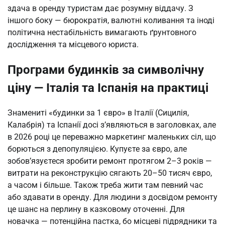
здача в оренду туристам дає розумну віддачу. З 
іншого боку — бюрократія, валютні коливання та іноді 
політична нестабільність вимагають ґрунтовного 
дослідження та місцевого юриста.
Програми будинків за символічну
ціну — Італія та Іспанія на практиці
Знамениті «будинки за 1 євро» в Італії (Сицилія, 
Калабрія) та Іспанії досі з’являються в заголовках, але 
в 2026 році це переважно маркетинг маленьких сіл, що 
борються з депопуляцією. Купуєте за євро, але 
зобов’язуєтеся зробити ремонт протягом 2–3 років — 
витрати на реконструкцію сягають 20–50 тисяч євро, 
а часом і більше. Також треба жити там певний час 
або здавати в оренду. Для людини з досвідом ремонту 
це шанс на перлину в казковому оточенні. Для 
новачка — потенційна пастка, бо місцеві підрядники та 