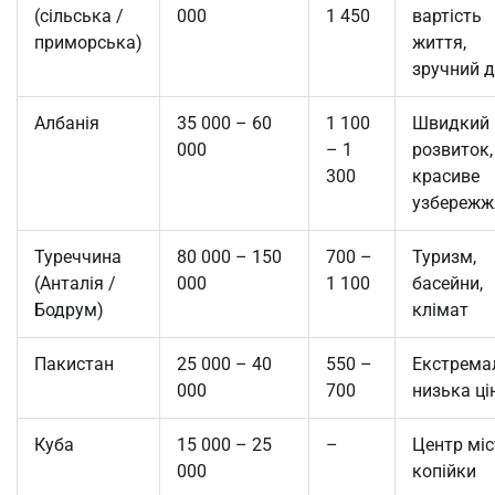
(сільська /
000
1 450
вартість
приморська)
життя,
зручний д
Албанія
35 000 – 60
1 100
Швидкий
000
– 1
розвиток,
300
красиве
узбережж
Туреччина
80 000 – 150
700 –
Туризм,
(Анталія /
000
1 100
басейни,
Бодрум)
клімат
Пакистан
25 000 – 40
550 –
Екстрема
000
700
низька ці
Куба
15 000 – 25
–
Центр міс
000
копійки