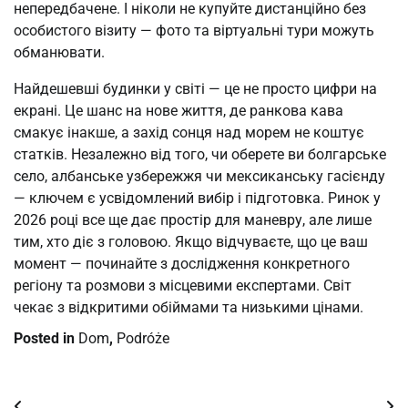
непередбачене. І ніколи не купуйте дистанційно без 
особистого візиту — фото та віртуальні тури можуть 
обманювати.
Найдешевші будинки у світі — це не просто цифри на 
екрані. Це шанс на нове життя, де ранкова кава 
смакує інакше, а захід сонця над морем не коштує 
статків. Незалежно від того, чи оберете ви болгарське 
село, албанське узбережжя чи мексиканську гасієнду 
— ключем є усвідомлений вибір і підготовка. Ринок у 
2026 році все ще дає простір для маневру, але лише 
тим, хто діє з головою. Якщо відчуваєте, що це ваш 
момент — починайте з дослідження конкретного 
регіону та розмови з місцевими експертами. Світ 
чекає з відкритими обіймами та низькими цінами.
Posted in
Dom
,
Podróże