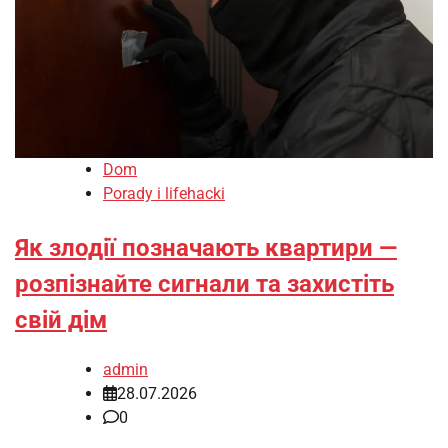
Dom
Porady i lifehacki
Як злодії позначають квартири —
розпізнайте сигнали та захистіть
свій дім
admin
28.07.2026
0