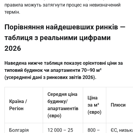
правила можуть затягнути процес на невизначений 
термін.
Порівняння найдешевших ринків —
таблиця з реальними цифрами
2026
Наведена нижче таблиця показує орієнтовні ціни за
типовий будинок чи апартаменти 70–90 м²
(усереднені дані з ринкових звітів 2026).
Середня ціна
Ціна
Країна /
будинку/
за м²
Плюси
Регіон
апартаментів
(євро)
(євро)
Болгарія
12 000 – 25
800 –
ЄС, низьк