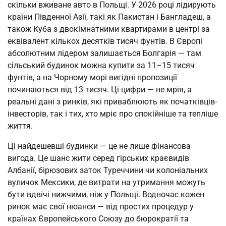
скільки вживане авто в Польщі. У 2026 році лідирують 
країни Південної Азії, такі як Пакистан і Бангладеш, а 
також Куба з двокімнатними квартирами в центрі за 
еквівалент кількох десятків тисяч фунтів. В Європі 
абсолютним лідером залишається Болгарія — там 
сільський будинок можна купити за 11–15 тисяч 
фунтів, а на Чорному морі вигідні пропозиції 
починаються від 13 тисяч. Ці цифри — не мрія, а 
реальні дані з ринків, які приваблюють як початківців-
інвесторів, так і тих, хто мріє про спокійніше та тепліше 
життя.
Ці найдешевші будинки — це не лише фінансова 
вигода. Це шанс жити серед гірських краєвидів 
Албанії, бірюзових заток Туреччини чи колоніальних 
вуличок Мексики, де витрати на утримання можуть 
бути вдвічі нижчими, ніж у Польщі. Водночас кожен 
ринок має свої нюанси — від простих процедур у 
країнах Європейського Союзу до бюрократії та 