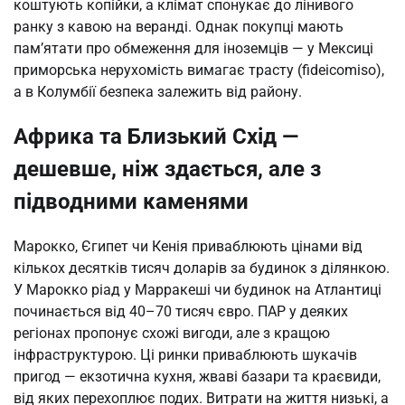
коштують копійки, а клімат спонукає до лінивого 
ранку з кавою на веранді. Однак покупці мають 
пам’ятати про обмеження для іноземців — у Мексиці 
приморська нерухомість вимагає трасту (fideicomiso), 
а в Колумбії безпека залежить від району.
Африка та Близький Схід —
дешевше, ніж здається, але з
підводними каменями
Марокко, Єгипет чи Кенія приваблюють цінами від 
кількох десятків тисяч доларів за будинок з ділянкою. 
У Марокко ріад у Марракеші чи будинок на Атлантиці 
починається від 40–70 тисяч євро. ПАР у деяких 
регіонах пропонує схожі вигоди, але з кращою 
інфраструктурою. Ці ринки приваблюють шукачів 
пригод — екзотична кухня, жваві базари та краєвиди, 
від яких перехоплює подих. Витрати на життя низькі, а 