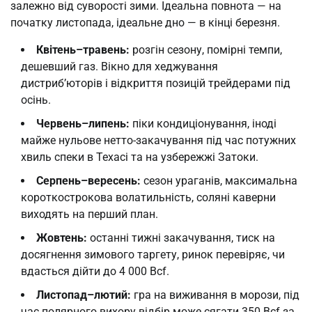
залежно від суворості зими. Ідеальна повнота — на
початку листопада, ідеальне дно — в кінці березня.
Квітень–травень:
розгін сезону, помірні темпи,
дешевший газ. Вікно для хеджування
дистриб’юторів і відкриття позицій трейдерами під
осінь.
Червень–липень:
піки кондиціонування, іноді
майже нульове нетто-закачування під час потужних
хвиль спеки в Техасі та на узбережжі Затоки.
Серпень–вересень:
сезон ураганів, максимальна
короткострокова волатильність, соляні каверни
виходять на перший план.
Жовтень:
останні тижні закачування, тиск на
досягнення зимового таргету, ринок перевіряє, чи
вдасться дійти до 4 000 Bcf.
Листопад–лютий:
гра на виживання в морози, під
час полярного вихору відбір може сягати 350 Bcf за