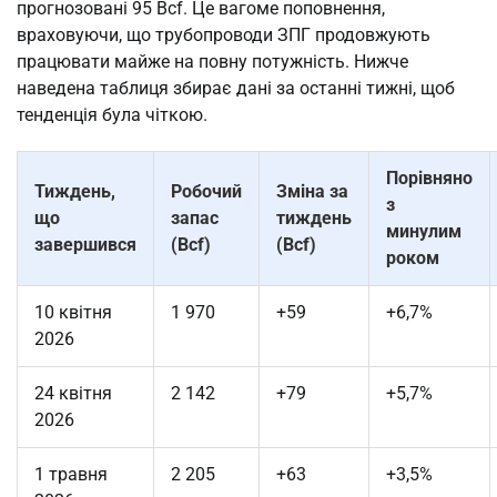
прогнозовані 95 Bcf. Це вагоме поповнення,
враховуючи, що трубопроводи ЗПГ продовжують
працювати майже на повну потужність. Нижче
наведена таблиця збирає дані за останні тижні, щоб
тенденція була чіткою.
Порівняно
Тиждень,
Робочий
Зміна за
з
що
запас
тиждень
минулим
завершився
(Bcf)
(Bcf)
роком
10 квітня
1 970
+59
+6,7%
2026
24 квітня
2 142
+79
+5,7%
2026
1 травня
2 205
+63
+3,5%