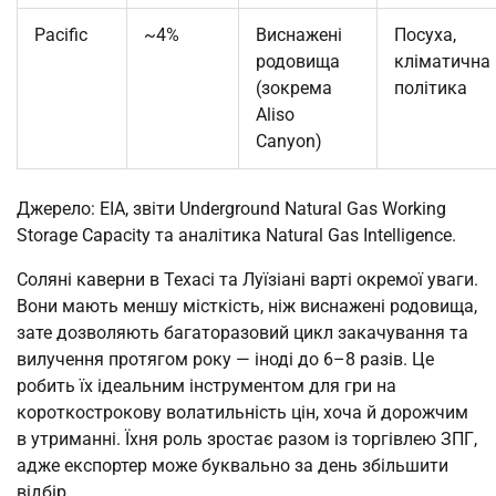
Pacific
~4%
Виснажені
Посуха,
родовища
кліматична
(зокрема
політика
Aliso
Canyon)
Джерело: EIA, звіти Underground Natural Gas Working
Storage Capacity та аналітика Natural Gas Intelligence.
Соляні каверни в Техасі та Луїзіані варті окремої уваги.
Вони мають меншу місткість, ніж виснажені родовища,
зате дозволяють багаторазовий цикл закачування та
вилучення протягом року — іноді до 6–8 разів. Це
робить їх ідеальним інструментом для гри на
короткострокову волатильність цін, хоча й дорожчим
в утриманні. Їхня роль зростає разом із торгівлею ЗПГ,
адже експортер може буквально за день збільшити
відбір.