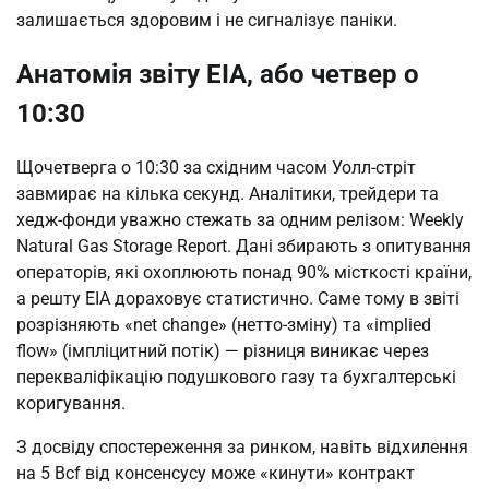
залишається здоровим і не сигналізує паніки.
Анатомія звіту EIA, або четвер о
10:30
Щочетверга о 10:30 за східним часом Уолл-стріт
завмирає на кілька секунд. Аналітики, трейдери та
хедж-фонди уважно стежать за одним релізом: Weekly
Natural Gas Storage Report. Дані збирають з опитування
операторів, які охоплюють понад 90% місткості країни,
а решту EIA дораховує статистично. Саме тому в звіті
розрізняють «net change» (нетто-зміну) та «implied
flow» (імпліцитний потік) — різниця виникає через
перекваліфікацію подушкового газу та бухгалтерські
коригування.
З досвіду спостереження за ринком, навіть відхилення
на 5 Bcf від консенсусу може «кинути» контракт