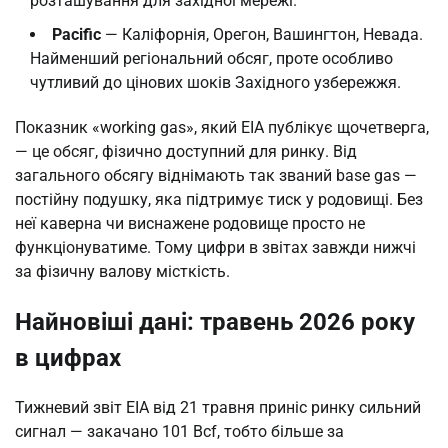
розташування для західної мережі.
Pacific
— Каліфорнія, Орегон, Вашингтон, Невада.
Найменший регіональний обсяг, проте особливо
чутливий до цінових шоків Західного узбережжя.
Показник «working gas», який EIA публікує щочетверга,
— це обсяг, фізично доступний для ринку. Від
загального обсягу віднімають так званий base gas —
постійну подушку, яка підтримує тиск у родовищі. Без
неї каверна чи виснажене родовище просто не
функціонуватиме. Тому цифри в звітах завжди нижчі
за фізичну валову місткість.
Найновіші дані: травень 2026 року
в цифрах
Тижневий звіт EIA від 21 травня приніс ринку сильний
сигнал — закачано 101 Bcf, тобто більше за