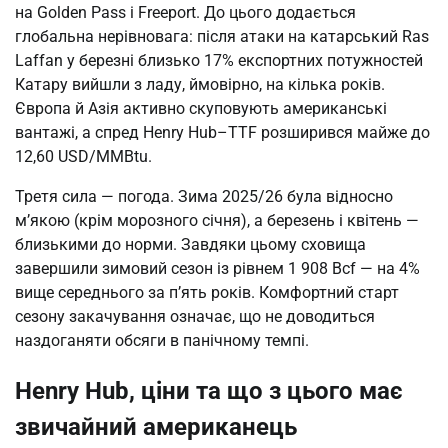
на Golden Pass і Freeport. До цього додається
глобальна нерівновага: після атаки на катарський Ras
Laffan у березні близько 17% експортних потужностей
Катару вийшли з ладу, ймовірно, на кілька років.
Європа й Азія активно скуповують американські
вантажі, а спред Henry Hub–TTF розширився майже до
12,60 USD/MMBtu.
Третя сила — погода. Зима 2025/26 була відносно
м’якою (крім морозного січня), а березень і квітень —
близькими до норми. Завдяки цьому сховища
завершили зимовий сезон із рівнем 1 908 Bcf — на 4%
вище середнього за п’ять років. Комфортний старт
сезону закачування означає, що не доводиться
наздоганяти обсяги в панічному темпі.
Henry Hub, ціни та що з цього має
звичайний американець