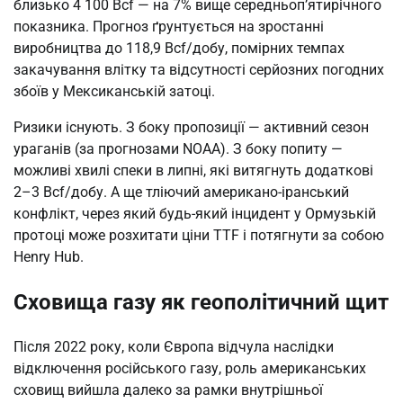
близько 4 100 Bcf — на 7% вище середньоп’ятирічного
показника. Прогноз ґрунтується на зростанні
виробництва до 118,9 Bcf/добу, помірних темпах
закачування влітку та відсутності серйозних погодних
збоїв у Мексиканській затоці.
Ризики існують. З боку пропозиції — активний сезон
ураганів (за прогнозами NOAA). З боку попиту —
можливі хвилі спеки в липні, які витягнуть додаткові
2–3 Bcf/добу. А ще тліючий американо-іранський
конфлікт, через який будь-який інцидент у Ормузькій
протоці може розхитати ціни TTF і потягнути за собою
Henry Hub.
Сховища газу як геополітичний щит
Після 2022 року, коли Європа відчула наслідки
відключення російського газу, роль американських
сховищ вийшла далеко за рамки внутрішньої