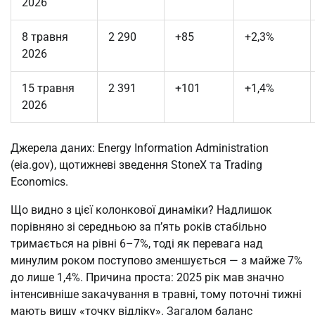
2026
8 травня
2 290
+85
+2,3%
2026
15 травня
2 391
+101
+1,4%
2026
Джерела даних: Energy Information Administration
(eia.gov), щотижневі зведення StoneX та Trading
Economics.
Що видно з цієї колонкової динаміки? Надлишок
порівняно зі середньою за п’ять років стабільно
тримається на рівні 6–7%, тоді як перевага над
минулим роком поступово зменшується — з майже 7%
до лише 1,4%. Причина проста: 2025 рік мав значно
інтенсивніше закачування в травні, тому поточні тижні
мають вищу «точку відліку». Загалом баланс