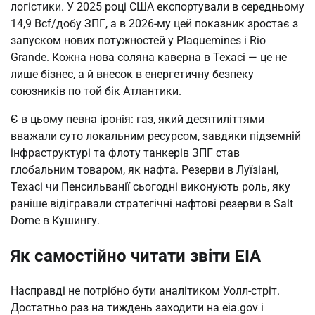
логістики. У 2025 році США експортували в середньому
14,9 Bcf/добу ЗПГ, а в 2026-му цей показник зростає з
запуском нових потужностей у Plaquemines і Rio
Grande. Кожна нова соляна каверна в Техасі — це не
лише бізнес, а й внесок в енергетичну безпеку
союзників по той бік Атлантики.
Є в цьому певна іронія: газ, який десятиліттями
вважали суто локальним ресурсом, завдяки підземній
інфраструктурі та флоту танкерів ЗПГ став
глобальним товаром, як нафта. Резерви в Луїзіані,
Техасі чи Пенсильванії сьогодні виконують роль, яку
раніше відігравали стратегічні нафтові резерви в Salt
Dome в Кушингу.
Як самостійно читати звіти EIA
Насправді не потрібно бути аналітиком Уолл-стріт.
Достатньо раз на тиждень заходити на eia.gov і