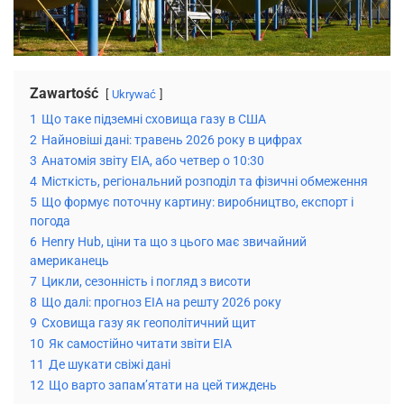
Zawartość
Ukrywać
1
Що таке підземні сховища газу в США
2
Найновіші дані: травень 2026 року в цифрах
3
Анатомія звіту EIA, або четвер о 10:30
4
Місткість, регіональний розподіл та фізичні обмеження
5
Що формує поточну картину: виробництво, експорт і
погода
6
Henry Hub, ціни та що з цього має звичайний
американець
7
Цикли, сезонність і погляд з висоти
8
Що далі: прогноз EIA на решту 2026 року
9
Сховища газу як геополітичний щит
10
Як самостійно читати звіти EIA
11
Де шукати свіжі дані
12
Що варто запам’ятати на цей тиждень