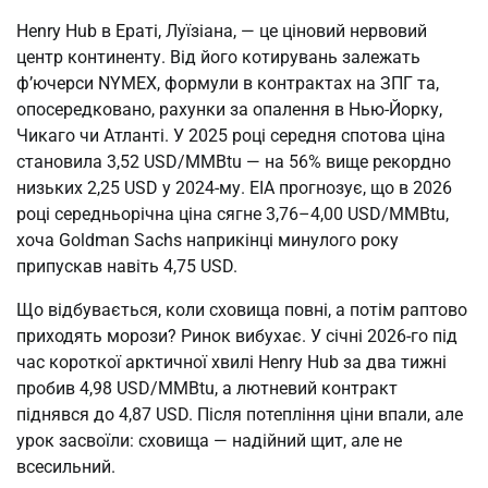
Henry Hub в Ераті, Луїзіана, — це ціновий нервовий
центр континенту. Від його котирувань залежать
ф’ючерси NYMEX, формули в контрактах на ЗПГ та,
опосередковано, рахунки за опалення в Нью-Йорку,
Чикаго чи Атланті. У 2025 році середня спотова ціна
становила 3,52 USD/MMBtu — на 56% вище рекордно
низьких 2,25 USD у 2024-му. EIA прогнозує, що в 2026
році середньорічна ціна сягне 3,76–4,00 USD/MMBtu,
хоча Goldman Sachs наприкінці минулого року
припускав навіть 4,75 USD.
Що відбувається, коли сховища повні, а потім раптово
приходять морози? Ринок вибухає. У січні 2026-го під
час короткої арктичної хвилі Henry Hub за два тижні
пробив 4,98 USD/MMBtu, а лютневий контракт
піднявся до 4,87 USD. Після потепління ціни впали, але
урок засвоїли: сховища — надійний щит, але не
всесильний.