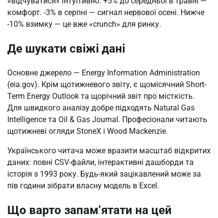
«відчуватися» інтуїтивно. +5% до середньої в травні —
комфорт. -3% в серпні — сигнал нервової осені. Нижче
-10% взимку — це вже «crunch» для ринку.
Де шукати свіжі дані
Основне джерело — Energy Information Administration
(eia.gov). Крім щотижневого звіту, є щомісячний Short-
Term Energy Outlook та щорічний звіт про місткість.
Для швидкого аналізу добре підходять Natural Gas
Intelligence та Oil & Gas Journal. Професіонали читають
щотижневі огляди StoneX і Wood Mackenzie.
Українського читача може вразити масштаб відкритих
даних: повні CSV-файли, інтерактивні дашборди та
історія з 1993 року. Будь-який зацікавлений може за
пів години зібрати власну модель в Excel.
Що варто запам’ятати на цей