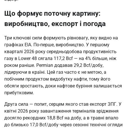
Що формує поточну картину:
виробництво, експорт і погода
Три ключові сили формують рівновагу, яку видно на
графіках EIA. По-перше, виробництво. У першому
кварталі 2026 року середньодобова продуктивність
газу в Lower 48 сягала 117,2 Bcf — на 4% більше, ніж
роком раніше. Permian додавав 29,2 Bcf/добу,
лідируючи в країні. Цей газ часто є не метою, а
побічним продуктом видобутку нафти, тому його
обсяги зростають, доки нафтове буріння залишається
прибутковим.
Друга сила — попит, серцем якого став експорт ЗПГ. У
квітні 2026 року завантаження терміналів зрідження
досягло рекордних 18,8 Bcf на добу, а в травні впало
до близько 17,0 Bcf/добу через сезонні технічні огляди