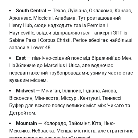
South Central
— Техас, Луїзіана, Оклахома, Канзас,
Арканзас, Міссісіпі, Алабама. Тут розташований
Henry Hub, сюди надходить газ із Permian і
Haynesville, звідси відправляються танкерні ЗПГ із
Sabine Pass і Corpus Christi. Регіон зберігає найбільші
запаси в Lower 48.
East
— північно-східний пояс від Вірджинії до Мен.
Найближче до Marcellus і Utica, але водночас
перевантажений трубопроводами; узимку часто стає
вузьким місцем.
Midwest
— Мічиган, Іллінойс, Індіана, Айова,
Вісконсин, Міннесота, Міссурі, Кентуккі, Теннессі.
Буфер для всього поясу великих міст між Чикаго та
Детройтом.
Mountain
— Колорадо, Вайомінг, Юта, Нью-
Мексико, Небраска. Менша місткість, але стратегічне