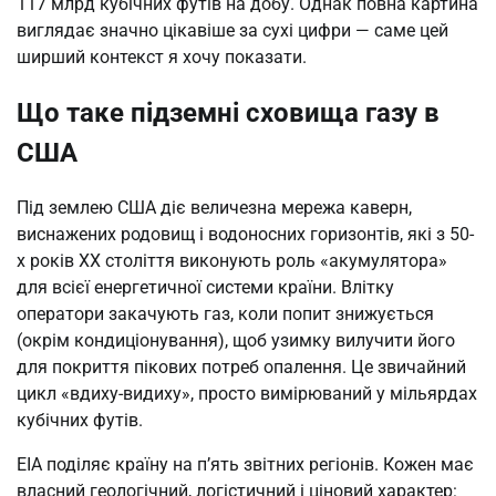
117 млрд кубічних футів на добу. Однак повна картина
виглядає значно цікавіше за сухі цифри — саме цей
ширший контекст я хочу показати.
Що таке підземні сховища газу в
США
Під землею США діє величезна мережа каверн,
виснажених родовищ і водоносних горизонтів, які з 50-
х років XX століття виконують роль «акумулятора»
для всієї енергетичної системи країни. Влітку
оператори закачують газ, коли попит знижується
(окрім кондиціонування), щоб узимку вилучити його
для покриття пікових потреб опалення. Це звичайний
цикл «вдиху-видиху», просто вимірюваний у мільярдах
кубічних футів.
EIA поділяє країну на п’ять звітних регіонів. Кожен має
власний геологічний, логістичний і ціновий характер: