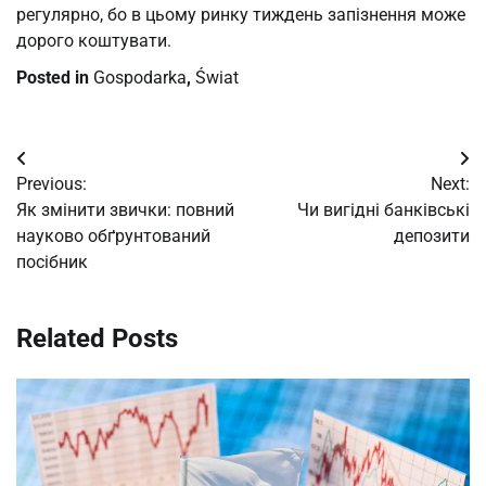
регулярно, бо в цьому ринку тиждень запізнення може
дорого коштувати.
Posted in
Gospodarka
,
Świat
Post
Previous:
Next:
navigation
Як змінити звички: повний
Чи вигідні банківські
науково обґрунтований
депозити
посібник
Related Posts