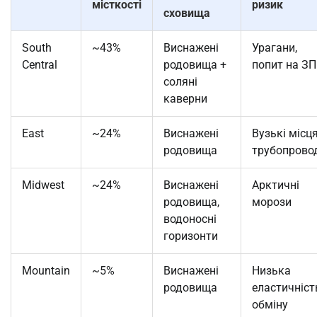
місткості
ризик
сховища
South
~43%
Виснажені
Урагани,
Central
родовища +
попит на ЗП
соляні
каверни
East
~24%
Виснажені
Вузькі місц
родовища
трубопрово
Midwest
~24%
Виснажені
Арктичні
родовища,
морози
водоносні
горизонти
Mountain
~5%
Виснажені
Низька
родовища
еластичніст
обміну