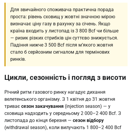
Для звичайного споживача практична порада
проста: рівень сховищ у жовтні значною мірою
визначає ціну газу в рахунку за січень. Якщо
країна входить у листопад із 3 800 Bcf чи більше
— ризик різких стрибків цін суттєво знижується.
Падіння нижче 3 500 Bcf після м’якого жовтня
стало б серйозним сигналом для термінових
ринків.
Цикли, сезонність і погляд з висоти
Річний ритм газового ринку нагадує дихання
велетенського організму. З 1 квітня до 31 жовтня
триває
сезон закачування
(injection season) — у
сховища надходить у середньому 2 000–2 400 Bcf. З
листопада до кінця березня —
сезон відбору
(withdrawal season), коли вилучають 1 800–2 400 Bcf