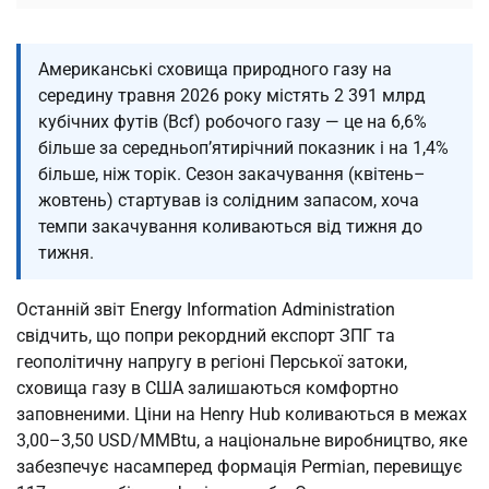
Американські сховища природного газу на
середину травня 2026 року містять 2 391 млрд
кубічних футів (Bcf) робочого газу — це на 6,6%
більше за середньоп’ятирічний показник і на 1,4%
більше, ніж торік. Сезон закачування (квітень–
жовтень) стартував із солідним запасом, хоча
темпи закачування коливаються від тижня до
тижня.
Останній звіт Energy Information Administration
свідчить, що попри рекордний експорт ЗПГ та
геополітичну напругу в регіоні Перської затоки,
сховища газу в США залишаються комфортно
заповненими. Ціни на Henry Hub коливаються в межах
3,00–3,50 USD/MMBtu, а національне виробництво, яке
забезпечує насамперед формація Permian, перевищує