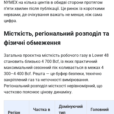
NYMEX на кілька центів в обидві сторони протягом
п’яти хвилин після публікації. Це ринок із короткими
нервами, де очікування важать не менше, ніж сама
цифра.
Місткість, регіональний розподіл та
фізичні обмеження
Загальна проєктна місткість робочого газу в Lower 48
становить близько 4 700 Bcf, із яких практичний
максимальний сезонний пік коливається в межах 4
300–4 400 Bcf. Решта — це буфер безпеки, технічно
закріплений газ та неточності вимірювання.
Регіональний розподіл місткості нерівномірний, що
частково пояснює цінову динаміку.
Домінуючий
Частка в
Головний
Регіон
тип