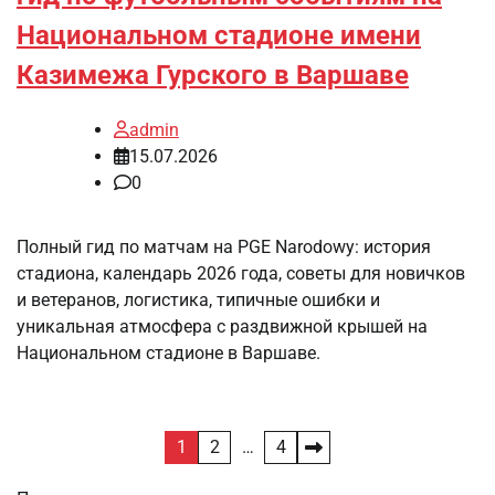
Национальном стадионе имени
Казимежа Гурского в Варшаве
admin
15.07.2026
0
Полный гид по матчам на PGE Narodowy: история
стадиона, календарь 2026 года, советы для новичков
и ветеранов, логистика, типичные ошибки и
уникальная атмосфера с раздвижной крышей на
Национальном стадионе в Варшаве.
Пагинация
1
2
…
4
записей