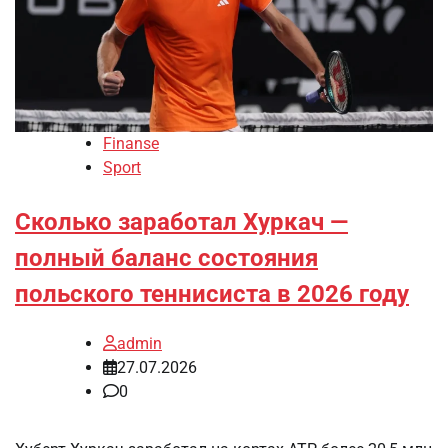
Finanse
Sport
Сколько заработал Хуркач —
полный баланс состояния
польского теннисиста в 2026 году
admin
27.07.2026
0