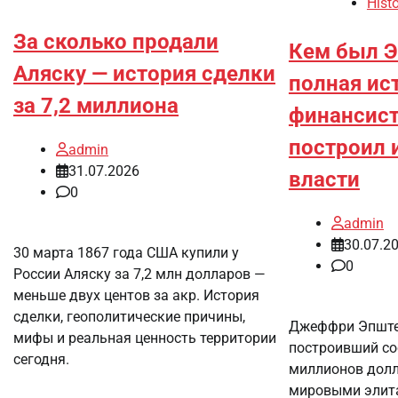
Histo
За сколько продали
Кем был 
Аляску — история сделки
полная ис
за 7,2 миллиона
финансист
построил 
admin
31.07.2026
власти
0
admin
30.07.2
30 марта 1867 года США купили у
0
России Аляску за 7,2 млн долларов —
меньше двух центов за акр. История
сделки, геополитические причины,
Джеффри Эпште
мифы и реальная ценность территории
построивший со
сегодня.
миллионов долла
мировыми элита