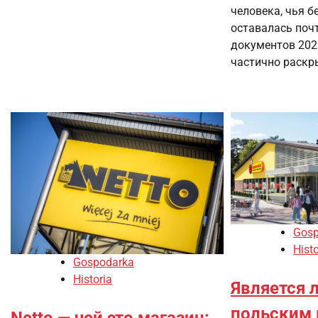
человека, чья 
оставалась поч
документов 202
частично раскр
Gosp
Histo
Gospodarka
Historia
Является л
польским 
Netto — чей это магазин: