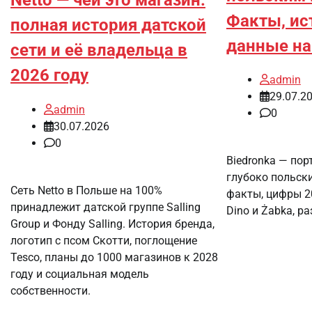
Факты, ис
полная история датской
данные на
сети и её владельца в
2026 году
admin
29.07.2
admin
0
30.07.2026
0
Biedronka — пор
глубоко польски
Сеть Netto в Польше на 100%
факты, цифры 20
принадлежит датской группе Salling
Dino и Żabka, р
Group и Фонду Salling. История бренда,
логотип с псом Скотти, поглощение
Tesco, планы до 1000 магазинов к 2028
году и социальная модель
собственности.