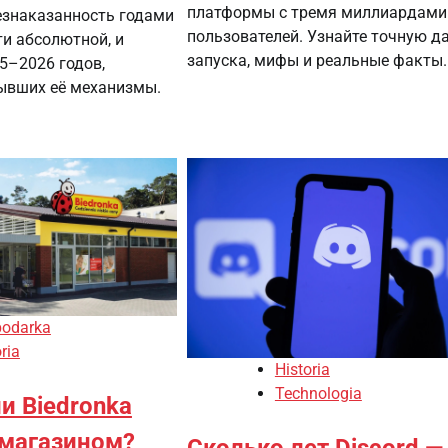
платформы с тремя миллиардами
безнаказанность годами
пользователей. Узнайте точную д
ти абсолютной, и
запуска, мифы и реальные факты.
5–2026 годов,
ывших её механизмы.
odarka
ria
Historia
Technologia
и Biedronka
магазином?
Сколько лет Discord —