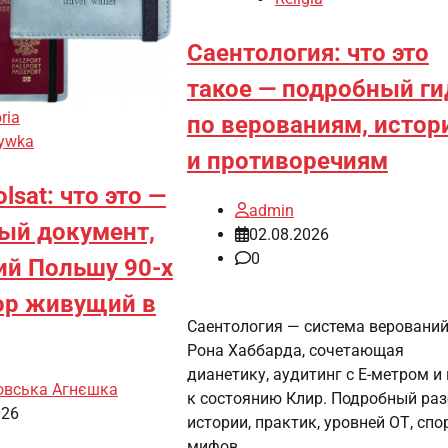
Саентология: что это
такое — подробный ги
ria
по верованиям, истор
ywka
и противоречиям
lsat: что это —
admin
ый документ,
02.08.2026
0
й Польшу 90-х
пор живущий в
Саентология — система верований
Рона Хаббарда, сочетающая
дианетику, аудитинг с E-метром и
овська Агнєшка
к состоянию Клир. Подробный ра
026
истории, практик, уровней ОТ, спо
мифов.