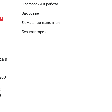
Профессии и работа
Здоровье
а
Домашние животные
Без категории
да и
.
 200+
к
а.