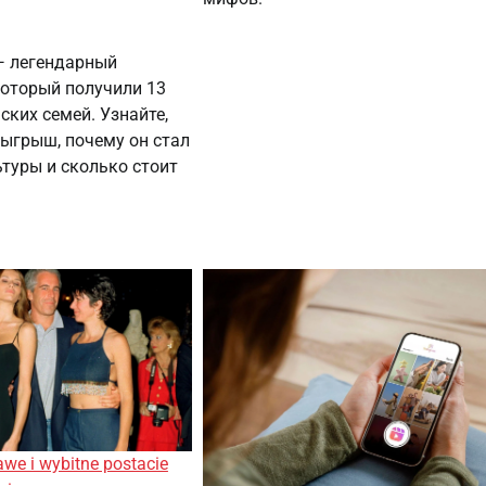
 — легендарный
который получили 13
ких семей. Узнайте,
зыгрыш, почему он стал
туры и сколько стоит
awe i wybitne postacie