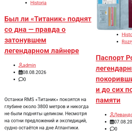
Historia
Был ли «Титаник» поднят
со дна — правда о
Histo
затонувшем
Rozr
легендарном лайнере
Паспорт Po
admin
легендарн
08.08.2026
покоривши
0
и до сих 
памяти
Останки RMS «Титаник» покоятся на
глубине около 3800 метров и никогда
не были подняты целиком. Несмотря
Леванд
на сотни предложений и экспедиций,
07.08.2
судно остаётся на дне Атлантики.
0