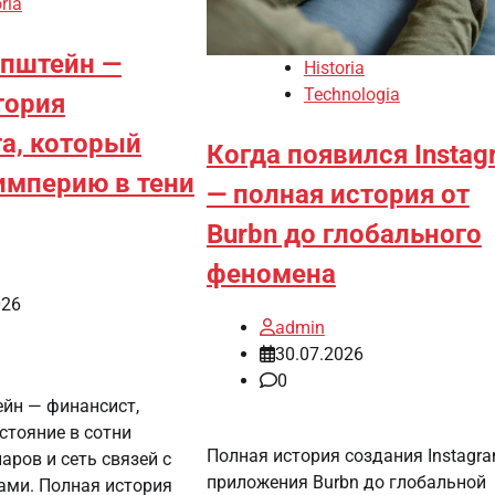
ria
Эпштейн —
Historia
Technologia
тория
а, который
Когда появился Instag
империю в тени
— полная история от
Burbn до глобального
феномена
026
admin
30.07.2026
0
йн — финансист,
стояние в сотни
Полная история создания Instagra
ров и сеть связей с
приложения Burbn до глобальной
ми. Полная история