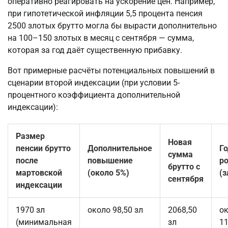
оперативно реагировать на ускорение цен. Например, 
при гипотетической инфляции 5,5 процента пенсия 
2500 злотых брутто могла бы вырасти дополнительно 
на 100–150 злотых в месяц с сентября — сумма, 
которая за год даёт существенную прибавку.
Вот примерные расчёты потенциальных повышений в 
сценарии второй индексации (при условии 5-
процентного коэффициента дополнительной 
индексации):
Размер
Новая
пенсии брутто
Дополнительное
Г
сумма
после
повышение
ро
брутто с
мартовской
(около 5%)
(з
сентября
индексации
1970 зл
около 98,50 зл
2068,50
о
(минимальная
зл
11