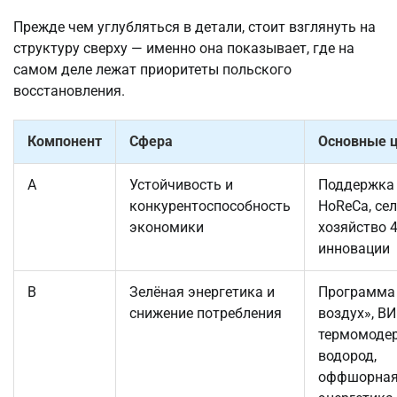
Прежде чем углубляться в детали, стоит взглянуть на
структуру сверху — именно она показывает, где на
самом деле лежат приоритеты польского
восстановления.
Компонент
Сфера
Основные 
A
Устойчивость и
Поддержка
конкурентоспособность
HoReCa, се
экономики
хозяйство 4
инновации
B
Зелёная энергетика и
Программа
снижение потребления
воздух», ВИ
термомодер
водород,
оффшорна