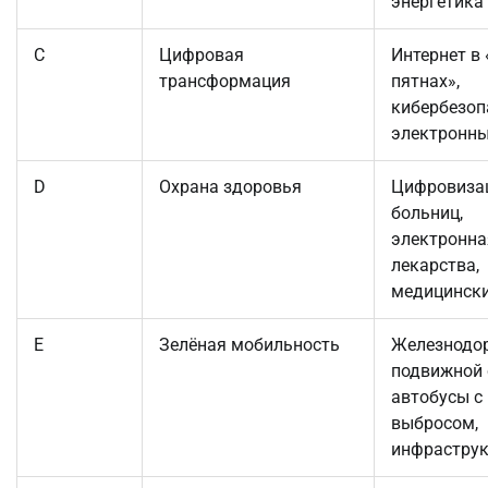
энергетика
C
Цифровая
Интернет в
трансформация
пятнах»,
кибербезоп
электронны
D
Охрана здоровья
Цифровиза
больниц,
электронна
лекарства,
медицинск
E
Зелёная мобильность
Железнодо
подвижной 
автобусы с
выбросом,
инфраструк