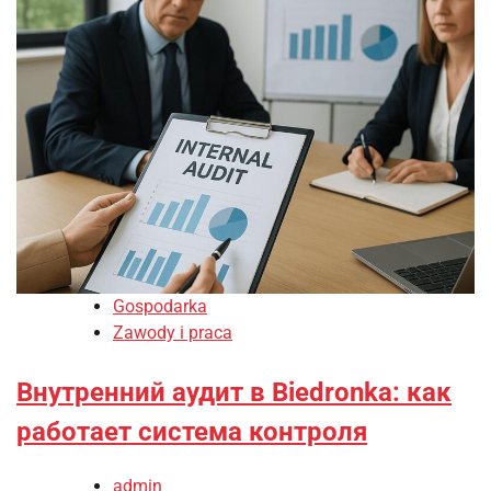
Gospodarka
Zawody i praca
Внутренний аудит в Biedronka: как
работает система контроля
admin