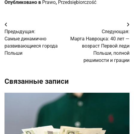
Опубликовано в
Prawo
,
Przedsiębiorczość
Навигация
Предыдущая:
Следующая:
по
Самые динамично
Марта Навроцка: 40 лет —
развивающиеся города
возраст Первой леди
записям
Польши
Польши, полной
решимости и грации
Связанные записи