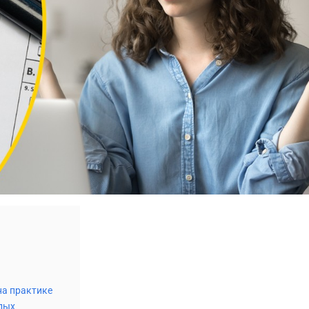
на практике
дых