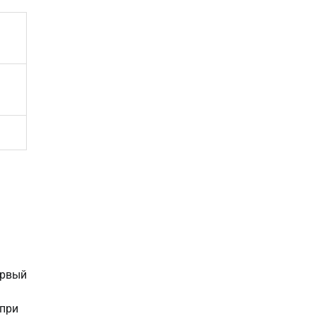
рвый 
при 