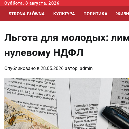
Перейти
Суббота, 8 августа, 2026
к
STRONA GŁÓWNA
КУЛЬТУРА
ПОЛИТИКА
ЖИЗН
содержимому
Льгота для молодых: лим
нулевому НДФЛ
Опубликовано в
28.05.2026
автор:
admin