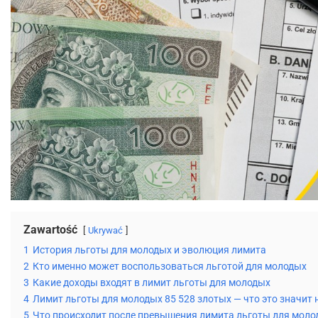
Zawartość
Ukrywać
1
История льготы для молодых и эволюция лимита
2
Кто именно может воспользоваться льготой для молодых
3
Какие доходы входят в лимит льготы для молодых
4
Лимит льготы для молодых 85 528 злотых — что это значит 
5
Что происходит после превышения лимита льготы для моло