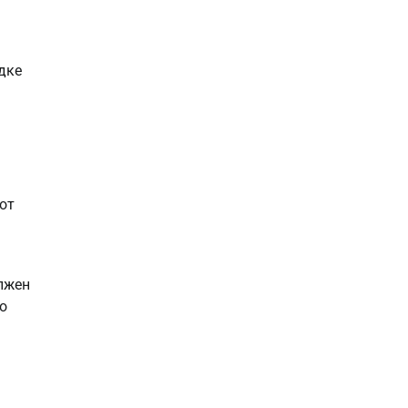
ке 
т 
жен 
 