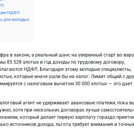
УП
рации НДФЛ
ты для молодых
фра в законе, а реальный шанс на уверенный старт во взро
мы 85 528 злотых в год доходы по трудовому договору, 
благаются НДФЛ. Благодаря этому молодые специалисты, 
отых, которые иначе ушли бы на налог. Лимит общий с дру
ммируется с налоговым вычетом 30 000 злотых — это дает 
алоговый агент не удерживает авансовые платежи, пока вы
ужно, хотя при нескольких договорах лучше самостоятельн
ханизм, который делает первую зарплату гораздо приятнее
ько источников дохода, льгота требует внимания и точных