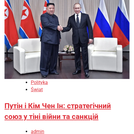
Polityka
Świat
Путін і Кім Чен Ін: стратегічний
союз у тіні війни та санкцій
admin