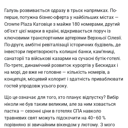
Галузь розвивається одразу в трьох напрямках. По-
перше, потужна бізнес-оферта у найбільших містах —
Crowne Plaza Катовіце з майже 180 номерами, другий
об’єкт цієї марки в країні, відкривається поруч із
ключовими транспортними артеріями Верхньої Сілезії.
По-друге, амбітні ревіталізації історичних будівель, де
інвестори перетворюють колишні банки, кам’яниці,
санаторії та військові казарми на сучасні бутік-готелі.
По-третє, динамічний розвиток курортів у Бескидах і
на морі, де вже не головне — кількість номерів, а
концепція, місцевий колорит і здатність приваблювати
гостей упродовж усього року.
Що це означає для того, хто планує відпустку? Вибір
ніколи не був таким великим, але за ним ховається
пастка — сезонні ціни в готелях СПА навколо
травневих свят можуть підскочити на 40–60 %
порівняно зі звичайним вікендом у лютому. З мого