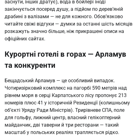
заснути, інших дратує), вода в бойлері іноді
закінчується посеред душу, а підйом по дерев’яній
драбині з валізами — не для кожного. Обов’язково
читайте свіжі відгуки — думки за останні шість місяців
розкажуть значно більше, ніж прикрашені описи на
офіційних сайтах.
Курортні готелі в горах — Арламув
та конкуренти
Бещадський Арламув — це особливий випадок.
Чотиризірковий комплекс на пагорбі 590 метрів над
рівнем моря в серці Карпатського лісу пропонує 213
номерів плюс 41 у історичній Резиденції (колишньому
об’єкті Уряду Ради Міністрів). Трирівневе СПА, поле
для гольфу, лижний центр, власний гелікоптерний
майданчик, дві таверни й три ресторани — такий
масштаб у польських реаліях трапляється рідко.