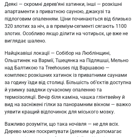
Деякі — скромні дерев’яні хатинки, інші — розкішні
апартаменти з приватною сауною, джакузі та
підлоговим опаленням. Ціни починаються від близько
320 злотих за ніч, а в преміум-сегменті сягають 1100
злотих. Особливо якщо ділити на чотирьох, це вже не
виглядає шалено.
Найцікавіші локації — Собібор на Люблінщині,
Ольштинек на Вармії, Тшецянка на Підляшші, Мельно
над Балтикою та Treehouses під Варшавою —
комплекс розкішних хатинок із приватними саунами
за годину їзди від столиці. Більшість об’єктів доступна
й узимку завдяки сучасному опаленню та
термоізоляції. Вечір біля каміна, чашка глінтвейну й
вид на засніжені гілки за панорамним вікном — важко
уявити кращий відпочинок для міського мозку.
Важливо розуміти, що така ночівля — не для всіх.
Дерево може поскрипувати (деяким це допомагає