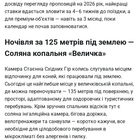
досвіду перегляду пропозицій на 2026 рік, найкращі
ставки вдається зловити за 4–6 тижнів до поїздки, а
для преміум-об’єктів — навіть за 3 місяці, поки
календар не почав заповнюватися.
Ночівля за 125 метрів під землею —
Соляна копальня «Величка»
Камера Стаєнна Східних Гір колись слугувала місцем
відпочинку для коней, які працювали під землею.
Сьогодні це найглибше місце у величківській копальні,
де можна переночувати — 135 метрів під поверхнею, у
просторі, адаптованому для оздоровчих і туристичних
перебувань. Крім зручних спальних відсіків тут є
соляна інгаляційна камера, бігова доріжка,
велотренажери та санвузли — коротко кажучи, все
необхідне для цілодобового перебування в
мікрокліматі без алергенів і пилку.