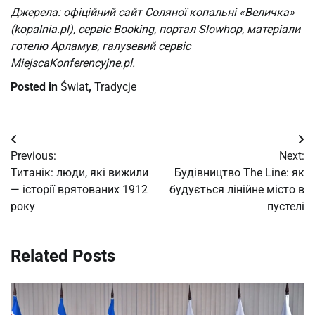
Джерела: офіційний сайт Соляної копальні «Величка»
(kopalnia.pl), сервіс Booking, портал Slowhop, матеріали
готелю Арламув, галузевий сервіс
MiejscaKonferencyjne.pl.
Posted in
Świat
,
Tradycje
Post
Previous:
Next:
navigation
Титанік: люди, які вижили
Будівництво The Line: як
— історії врятованих 1912
будується лінійне місто в
року
пустелі
Related Posts