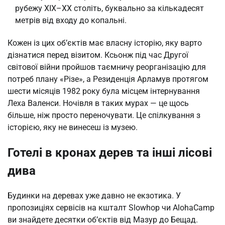
рубежу XIX–XX століть, буквально за кількадесят
метрів від входу до копальні.
Кожен із цих об’єктів має власну історію, яку варто
дізнатися перед візитом. Ксьонж під час Другої
світової війни пройшов таємничу реорганізацію для
потреб плану «Різе», а Резиденція Арламув протягом
шести місяців 1982 року була місцем інтернування
Леха Валенси. Ночівля в таких мурах — це щось
більше, ніж просто переночувати. Це спілкування з
історією, яку не винесеш із музею.
Готелі в кронах дерев та інші лісові
дива
Будинки на деревах уже давно не екзотика. У
пропозиціях сервісів на кшталт Slowhop чи AlohaCamp
ви знайдете десятки об’єктів від Мазур до Бещад.