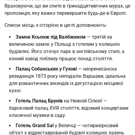
Враховуючи, що ви спите в тринадцятивічних мурах, це
пропозиція, яку важко перевершити будь-де в Європі.
Список місць з історією в цеглі доповнюють:
Замок Ксьонж під Валбжихом
— третій за
величиною замок у Польщі з готелем у колишніх
будівлях. Його оточує парк в англійському стилі, а
кінний завод поблизу працює понад століття.
Палац Собанських у Гузові
— неоренесансна
резиденція 1873 року неподалік Варшави, ідеальна
для романтичних вікендів із дегустацією місцевої
кухні.
Готель Палац Брунів
на Нижній Сілезії —
бароковий палац XVIII століття, відомий концертами
класичної музики в саду.
Готель Grand Sal
у Величці — чотиризірковий
об’єкт у відреставрованій будівлі колишніх лазень