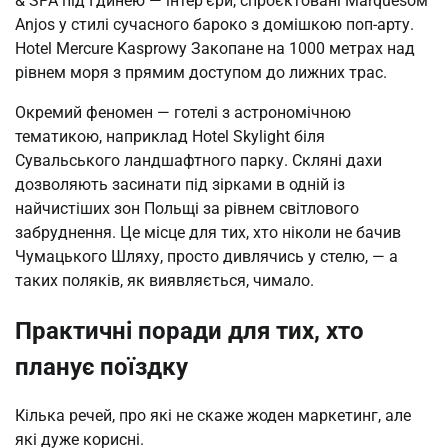
& SPA під Гдинею — інтер’єри, спроєктовані Marquesом
Anjos у стилі сучасного бароко з домішкою поп-арту.
Hotel Mercure Kasprowy Закопане на 1000 метрах над
рівнем моря з прямим доступом до лижних трас.
Окремий феномен — готелі з астрономічною
тематикою, наприклад Hotel Skylight біля
Сувальського ландшафтного парку. Скляні дахи
дозволяють засинати під зірками в одній із
найчистіших зон Польщі за рівнем світлового
забруднення. Це місце для тих, хто ніколи не бачив
Чумацького Шляху, просто дивлячись у стелю, — а
таких поляків, як виявляється, чимало.
Практичні поради для тих, хто
планує поїздку
Кілька речей, про які не скаже жоден маркетинг, але
які дуже корисні.