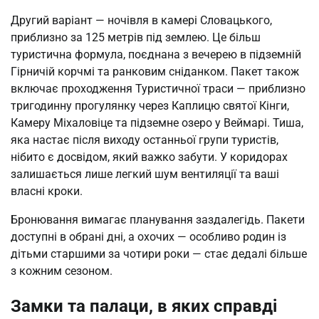
Другий варіант — ночівля в камері Словацького,
приблизно за 125 метрів під землею. Це більш
туристична формула, поєднана з вечерею в підземній
Гірничій корчмі та ранковим сніданком. Пакет також
включає проходження Туристичної траси — приблизно
тригодинну прогулянку через Каплицю святої Кінги,
Камеру Міхаловіце та підземне озеро у Веймарі. Тиша,
яка настає після виходу останньої групи туристів,
нібито є досвідом, який важко забути. У коридорах
залишається лише легкий шум вентиляції та ваші
власні кроки.
Бронювання вимагає планування заздалегідь. Пакети
доступні в обрані дні, а охочих — особливо родин із
дітьми старшими за чотири роки — стає дедалі більше
з кожним сезоном.
Замки та палаци, в яких справді