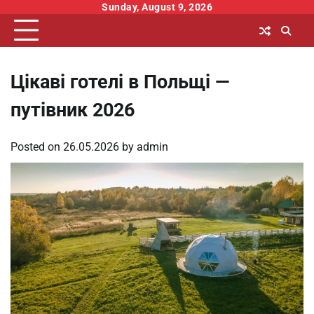
Skip
Sunday, August 9, 2026
to
content
Цікаві готелі в Польщі —
путівник 2026
Posted on
26.05.2026
by
admin