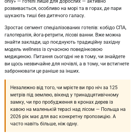
only» — готелі лише для дорослих — активно
розвивається, особливо на морі та в горах, де пари
шукають тиші без дитячого галасу.
Зростає сегмент спеціалізованих готелів: кобідо СПА,
галотерапія, йога-ретрити, лісові ванни. Вже можна
знайти заклади, що поєднують традиційну західну
модель wellness із сучасною поведінковою
медициною. Питання сьогодні не в тому, чи знайдете
ви щось незвичайне для ночівлі, а в тому, чи встигнете
забронювати це раніше за інших.
Незалежно від того, чи мрієте ви про ніч за 125
метрів під землею, вікенд у тринадцятивічному
замку, чи про пробудження в кронах дерев із
кавою на маленькій терасі над лісом — Польща на
2026 рік має для вас конкретну пропозицію. А
часто навіть більше, ніж одну.