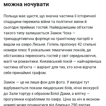
можна ночувати
Польща має щастя, що значна частина її історичної
спадщини пережила війни та політичні зміни й
сьогодні приймає гостей. Найвідомішим об’єктом
такого типу залишається Замок Чоха —
тринадцятивічна фортеця на гранітному пагорбі з
видом на озеро Лесьня. Готель пропонує 42 стильні
номери плюс 9 унікальних тематичних покоїв, де
обстановка переносить гостей у світ середньовіччя,
магії чи романтики. Князівський покій — найчарівніша
частина об’єкта — варіант для тих, хто хоче відчути
себе принаймні графом.
Замок — це не лише фон для фото. У вихідні тут
відбуваються покази лицарських боїв, нічні екскурсії
до Зали тортур з образом Білої Дами, а влітку —
прогулянки кораблями по озеру. Ціна за ніч в економ-
номері може починатися від близько 290 злотих.