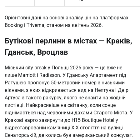
Орієнтовні дані на основі аналізу цін на платформах
Booking і Triverna, станом на квітень 2026.
Бутікові перлини в містах — Краків,
Гданськ, Вроцлав
Міський city break у Польщі 2026 року — це вже не
лише Marriott і Radisson. У Гданську Апартамент під
Ратушею пропонує 50-метровий номер з низькими
вікнами, з яких відкривається вид на Нептуна і Двір
Артуса з такого ракурсу, якого не знайти на жодній
листівці. Найкрасивіше на світанку, коли сонце
піднімається над червоними дахами Старого Міста. У
Кракові варто зазирнути до H15 Boutique Hotel у
відреставрованій кам’яниці XIX століття на вулиці
Сенаторській, де колись був американський консулат.