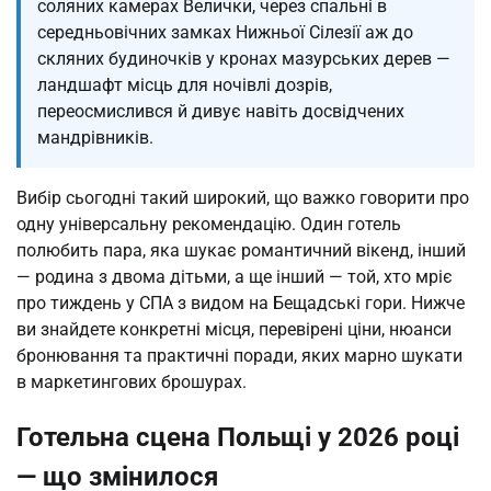
соляних камерах Велички, через спальні в
середньовічних замках Нижньої Сілезії аж до
скляних будиночків у кронах мазурських дерев —
ландшафт місць для ночівлі дозрів,
переосмислився й дивує навіть досвідчених
мандрівників.
Вибір сьогодні такий широкий, що важко говорити про
одну універсальну рекомендацію. Один готель
полюбить пара, яка шукає романтичний вікенд, інший
— родина з двома дітьми, а ще інший — той, хто мріє
про тиждень у СПА з видом на Бещадські гори. Нижче
ви знайдете конкретні місця, перевірені ціни, нюанси
бронювання та практичні поради, яких марно шукати
в маркетингових брошурах.
Готельна сцена Польщі у 2026 році
— що змінилося