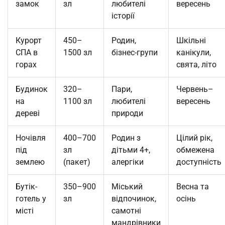
замок
зл
любителі
вересень
історії
Курорт
450–
Родин,
Шкільні
СПА в
1500 зл
бізнес-групи
канікули,
горах
свята, літо
Будинок
320–
Пари,
Червень–
на
1100 зл
любителі
вересень
дереві
природи
Ночівля
400–700
Родин з
Цілий рік,
під
зл
дітьми 4+,
обмежена
землею
(пакет)
алергіки
доступність
Бутік-
350–900
Міський
Весна та
готель у
зл
відпочинок,
осінь
місті
самотні
мандрівники