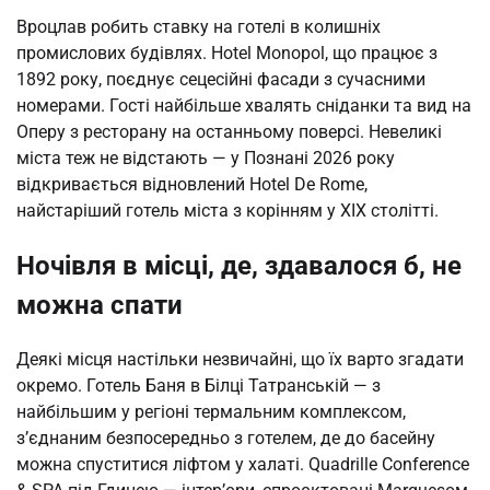
Вроцлав робить ставку на готелі в колишніх
промислових будівлях. Hotel Monopol, що працює з
1892 року, поєднує сецесійні фасади з сучасними
номерами. Гості найбільше хвалять сніданки та вид на
Оперу з ресторану на останньому поверсі. Невеликі
міста теж не відстають — у Познані 2026 року
відкривається відновлений Hotel De Rome,
найстаріший готель міста з корінням у XIX столітті.
Ночівля в місці, де, здавалося б, не
можна спати
Деякі місця настільки незвичайні, що їх варто згадати
окремо. Готель Баня в Білці Татранській — з
найбільшим у регіоні термальним комплексом,
з’єднаним безпосередньо з готелем, де до басейну
можна спуститися ліфтом у халаті. Quadrille Conference