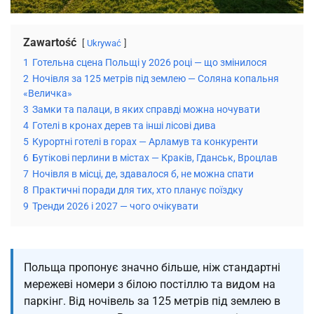
Zawartość
Ukrywać
1
Готельна сцена Польщі у 2026 році — що змінилося
2
Ночівля за 125 метрів під землею — Соляна копальня
«Величка»
3
Замки та палаци, в яких справді можна ночувати
4
Готелі в кронах дерев та інші лісові дива
5
Курортні готелі в горах — Арламув та конкуренти
6
Бутікові перлини в містах — Краків, Гданськ, Вроцлав
7
Ночівля в місці, де, здавалося б, не можна спати
8
Практичні поради для тих, хто планує поїздку
9
Тренди 2026 і 2027 — чого очікувати
Польща пропонує значно більше, ніж стандартні
мережеві номери з білою постіллю та видом на
паркінг. Від ночівель за 125 метрів під землею в