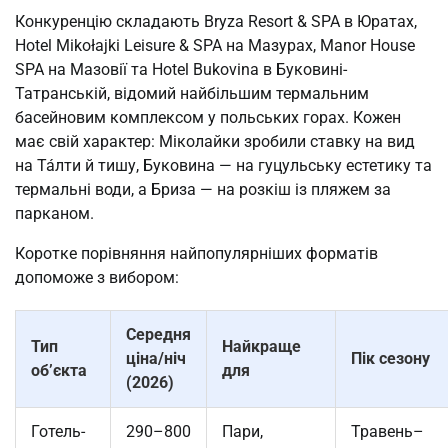
Конкуренцію складають Bryza Resort & SPA в Юратах,
Hotel Mikołajki Leisure & SPA на Мазурах, Manor House
SPA на Мазовії та Hotel Bukovina в Буковині-
Татранській, відомий найбільшим термальним
басейновим комплексом у польських горах. Кожен
має свій характер: Міколайки зробили ставку на вид
на Та́лти й тишу, Буковина — на гуцульську естетику та
термальні води, а Бриза — на розкіш із пляжем за
парканом.
Коротке порівняння найпопулярніших форматів
допоможе з вибором:
Середня
Тип
Найкраще
ціна/ніч
Пік сезону
об’єкта
для
(2026)
Готель-
290–800
Пари,
Травень–