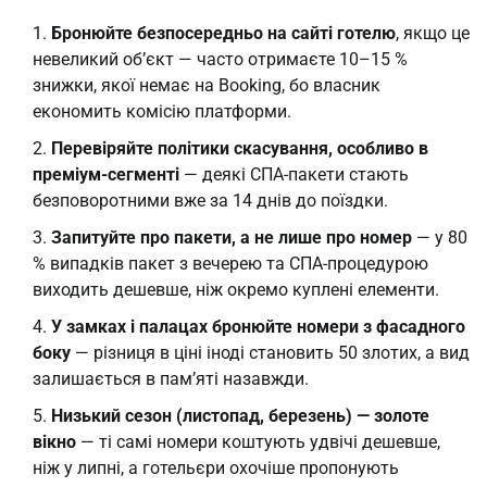
Бронюйте безпосередньо на сайті готелю
, якщо це
невеликий об’єкт — часто отримаєте 10–15 %
знижки, якої немає на Booking, бо власник
економить комісію платформи.
Перевіряйте політики скасування, особливо в
преміум-сегменті
— деякі СПА-пакети стають
безповоротними вже за 14 днів до поїздки.
Запитуйте про пакети, а не лише про номер
— у 80
% випадків пакет з вечерею та СПА-процедурою
виходить дешевше, ніж окремо куплені елементи.
У замках і палацах бронюйте номери з фасадного
боку
— різниця в ціні іноді становить 50 злотих, а вид
залишається в пам’яті назавжди.
Низький сезон (листопад, березень) — золоте
вікно
— ті самі номери коштують удвічі дешевше,
ніж у липні, а готельєри охочіше пропонують