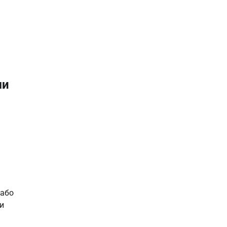
ми
або 
 