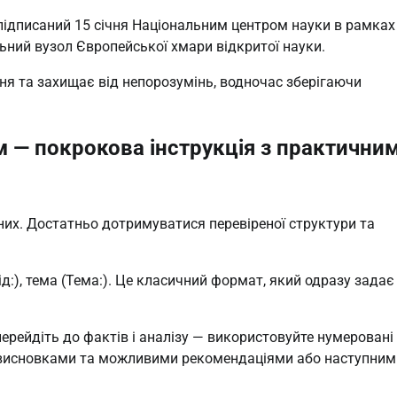
підписаний 15 січня Національним центром науки в рамках 
ьний вузол Європейської хмари відкритої науки.
ня та захищає від непорозумінь, водночас зберігаючи 
 — покрокова інструкція з практични
х. Достатньо дотримуватися перевіреної структури та 
ід:), тема (Тема:). Це класичний формат, який одразу задає 
перейдіть до фактів і аналізу — використовуйте нумеровані 
 висновками та можливими рекомендаціями або наступними