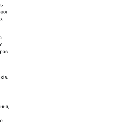
ь 
вої 
х 
 
 
рає 
ків.
и
ня, 
о 