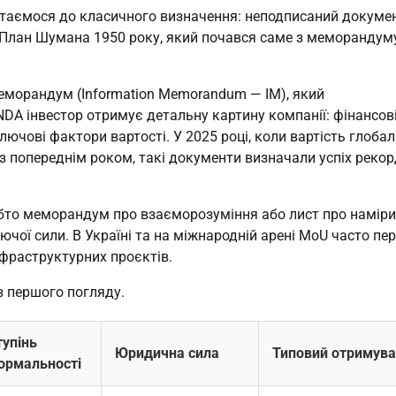
аємося до класичного визначення: неподписаний документ
План Шумана 1950 року, який почався саме з меморандуму 
меморандум (Information Memorandum — IM), який 
DA інвестор отримує детальну картину компанії: фінансові
лючові фактори вартості. У 2025 році, коли вартість глобал
 з попереднім роком, такі документи визначали успіх рекор
бто меморандум про взаєморозуміння або лист про наміри. 
ючої сили. В Україні та на міжнародній арені MoU часто пер
фраструктурних проєктів.
з першого погляду.
тупінь
Юридична сила
Типовий отримув
ормальності