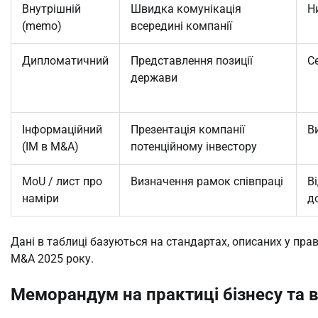
Внутрішній
Швидка комунікація
Н
(memo)
всередині компанії
Дипломатичний
Представлення позиції
С
держави
Інформаційний
Презентація компанії
В
(IM в M&A)
потенційному інвестору
MoU / лист про
Визначення рамок співпраці
В
наміри
д
Дані в таблиці базуються на стандартах, описаних у прав
M&A 2025 року.
Меморандум на практиці бізнесу та 