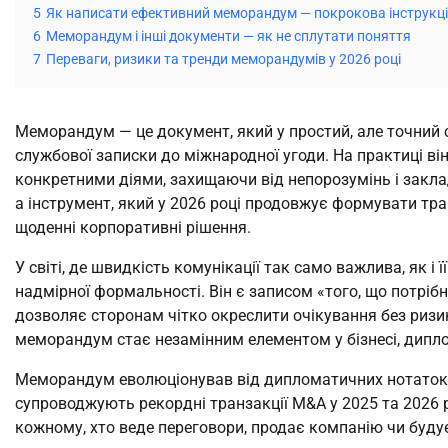
5
Як написати ефективний меморандум — покрокова інструкц
6
Меморандум і інші документи — як не сплутати поняття
7
Переваги, ризики та тренди меморандумів у 2026 році
Меморандум — це документ, який у простий, але точний сп
службової записки до міжнародної угоди. На практиці в
конкретними діями, захищаючи від непорозумінь і заклад
а інструмент, який у 2026 році продовжує формувати тра
щоденні корпоративні рішення.
У світі, де швидкість комунікації так само важлива, як і 
надмірної формальності. Він є записом «того, що потрібн
дозволяє сторонам чітко окреслити очікування без ризи
меморандум стає незамінним елементом у бізнесі, диплом
Меморандум еволюціонував від дипломатичних нотаток X
супроводжують рекордні транзакції M&A у 2025 та 2026 ро
кожному, хто веде переговори, продає компанію чи буду