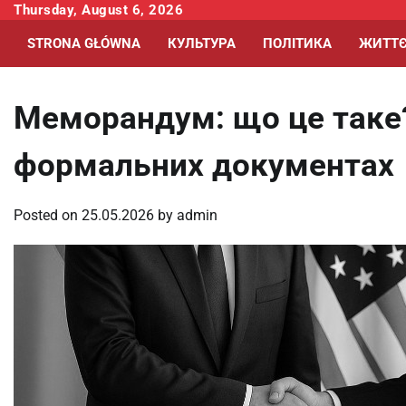
Skip
Thursday, August 6, 2026
to
STRONA GŁÓWNA
КУЛЬТУРА
ПОЛІТИКА
ЖИТТЄ
content
Меморандум: що це таке?
формальних документах
Posted on
25.05.2026
by
admin