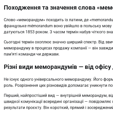
Походження та значення слова «ме
Слово «меморандум» походить із латини, де «memorandum 
французьке mémorandum воно увійшло в польську мову в с
датуються 1853 роком. З часом термін набув чіткого знач
Сьогодні термін охоплює значно ширший спектр. Від зви
меморандуму в процесах продажу компанії — він завжди 
пам’яті команди чи держави.
Різні види меморандумів — від офісу
Не існує одного універсального меморандуму. Його форма
роль. Розрізнення цих різновидів допомагає уникнути п
Перший, найпростіший вид — внутрішній меморандум, від
швидкої комунікації всередині організації — повідомляє 
результати проєкту. Він короткий, прямий і зосереджени