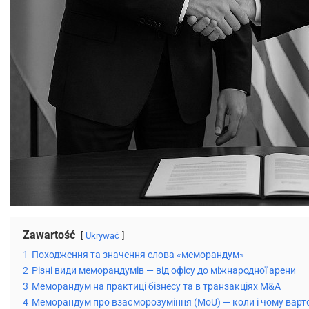
Zawartość
Ukrywać
1
Походження та значення слова «меморандум»
2
Різні види меморандумів — від офісу до міжнародної арени
3
Меморандум на практиці бізнесу та в транзакціях M&A
4
Меморандум про взаєморозуміння (MoU) — коли і чому варт