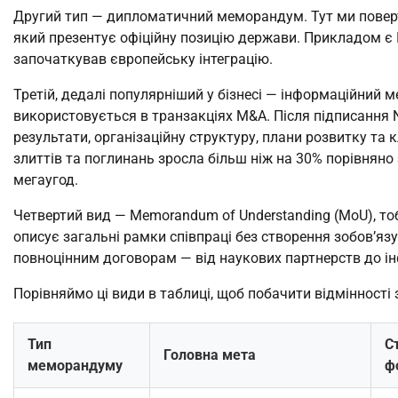
Другий тип — дипломатичний меморандум. Тут ми поверт
який презентує офіційну позицію держави. Прикладом є 
започаткував європейську інтеграцію.
Третій, дедалі популярніший у бізнесі — інформаційний 
використовується в транзакціях M&A. Після підписання N
результати, організаційну структуру, плани розвитку та к
злиттів та поглинань зросла більш ніж на 30% порівняно
мегаугод.
Четвертий вид — Memorandum of Understanding (MoU), то
описує загальні рамки співпраці без створення зобов’язу
повноцінним договорам — від наукових партнерств до ін
Порівняймо ці види в таблиці, щоб побачити відмінності 
Тип
С
Головна мета
меморандуму
ф