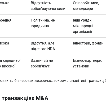
изька
Відсутність
Співробітники,
зобов’язуючої сили
менеджери
ередня
Політична, не
Інші уряди,
юридична
міжнародні
організації
исока
Відсутня, але
Інвестори, фонди
підлягає NDA
ід середньої
Зазвичай не
Бізнес-партнери,
о високої
зобов’язує
установи
ових та бізнесових джерелах, зокрема аналітиці транзакцій
в транзакціях M&A