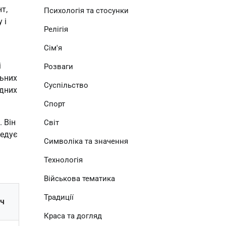
, 
Психологія та стосунки
і 
Релігія
Сім'я
 
Розваги
ьних 
Суспільство
дних 
Спорт
Він 
Світ
едує 
Символіка та значення
Технологія
Військова тематика
Традиції
ач
Краса та догляд