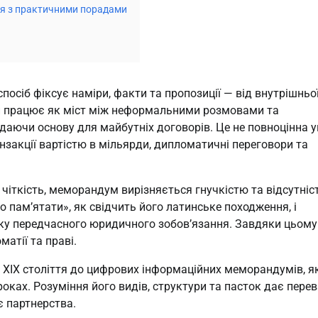
ія з практичними порадами
осіб фіксує наміри, факти та пропозиції — від внутрішньої
ін працює як міст між неформальними розмовами та 
аючи основу для майбутніх договорів. Це не повноцінна уг
нзакції вартістю в мільярди, дипломатичні переговори та 
її чіткість, меморандум вирізняється гнучкістю та відсутніс
о пам’ятати», як свідчить його латинське походження, і 
ку передчасного юридичного зобов’язання. Завдяки цьому 
атії та праві.
IX століття до цифрових інформаційних меморандумів, які
ках. Розуміння його видів, структури та пасток дає перева
є партнерства.