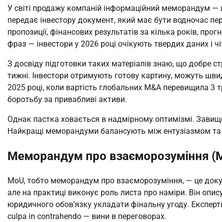
У світі продажу компаній інформаційний меморандум — ц
передає інвестору документ, який має бути водночас пере
пропозиції, фінансових результатів за кілька років, прог
фраз — інвестори у 2026 році очікують твердих даних і чі
З досвіду підготовки таких матеріалів знаю, що добре с
тижні. Інвестори отримують готову картину, можуть швидше
2025 році, коли вартість глобальних M&A перевищила 3 т
боротьбу за привабливі активи.
Однак пастка ховається в надмірному оптимізмі. Завище
Найкращі меморандуми балансують між ентузіазмом та р
Меморандум про взаєморозуміння (Mo
MoU, тобто меморандум про взаєморозуміння, — це докум
але на практиці виконує роль листа про наміри. Він описує
юридичного обов’язку укладати фінальну угоду. Експерт
culpa in contrahendo — вини в переговорах.