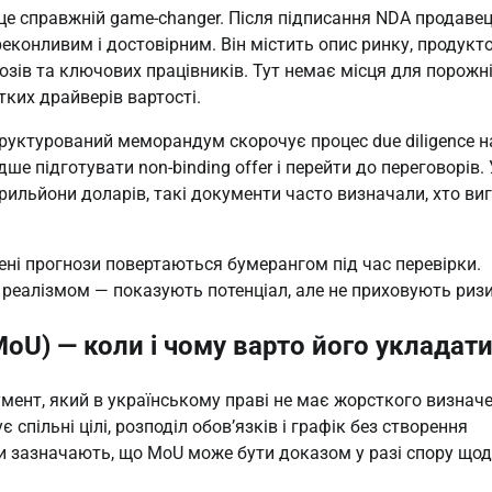
е справжній game-changer. Після підписання NDA продавец
конливим і достовірним. Він містить опис ринку, продукто
нозів та ключових працівників. Тут немає місця для порожні
тких драйверів вартості.
труктурований меморандум скорочує процес due diligence на
 підготувати non-binding offer і перейти до переговорів. У
рильйони доларів, такі документи часто визначали, хто виг
ні прогнози повертаються бумерангом під час перевірки. 
еалізмом — показують потенціал, але не приховують ризи
U) — коли і чому варто його укладат
ент, який в українському праві не має жорсткого визначен
 спільні цілі, розподіл обов’язків і графік без створення 
и зазначають, що MoU може бути доказом у разі спору щод