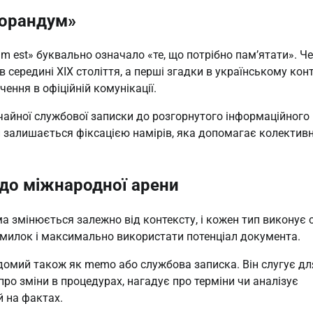
морандум»
est» буквально означало «те, що потрібно пам’ятати». Че
ередині XIX століття, а перші згадки в українському конте
ення в офіційній комунікації.
чайної службової записки до розгорнутого інформаційного 
залишається фіксацією намірів, яка допомагає колективні
 до міжнародної арени
 змінюється залежно від контексту, і кожен тип виконує 
омилок і максимально використати потенціал документа.
омий також як memo або службова записка. Він слугує для
про зміни в процедурах, нагадує про терміни чи аналізує 
й на фактах.