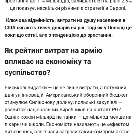
зростання до 114 мільярдів, залишається на рівні 2,3% 
— це показує, наскільки різними є стратегії в Європі.
Ключова відмінність: витрати на душу населення в 
США сягають тисяч доларів на рік, тоді як у Польщі це 
поки що сотні, але з тенденцією до зростання.
Як рейтинг витрат на армію
впливає на економіку та
суспільство?
Військові видатки — це не лише витрати, а потужний 
двигун інновацій. Американський оборонний бюджет 
стимулює Силіконову долину, польські закупівлі — 
розвиток національних виробників на кшталт PGZ. 
Однак кожен мільярд на танки — це мільярд менше на 
лікарні чи школи. Економісти називають це «ефектом 
витіснення», але в часи загрози такий компроміс стає 