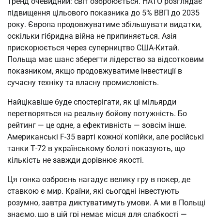
Тренд очевидний: світ озброюється. НАТО розглядає 
підвищення цільового показника до 5% ВВП до 2035 
року. Європа продовжуватиме збільшувати видатки, 
оскільки гібридна війна не припиняється. Азія 
прискорюється через суперництво США-Китай. 
Польща має шанс зберегти лідерство за відсотковим 
показником, якщо продовжуватиме інвестиції в 
сучасну техніку та власну промисловість.
Найцікавіше буде спостерігати, як ці мільярди 
перетворяться на реальну бойову потужність. Бо 
рейтинг — це одне, а ефективність — зовсім інше. 
Американські F-35 варті кожної копійки, але російські 
танки Т-72 в українському болоті показують, що 
кількість не завжди дорівнює якості.
Ця гонка озброєнь нагадує велику гру в покер, де 
ставкою є мир. Країни, які сьогодні інвестують 
розумно, завтра диктуватимуть умови. А ми в Польщі 
знаємо, що в цій грі немає місця для слабкості — 