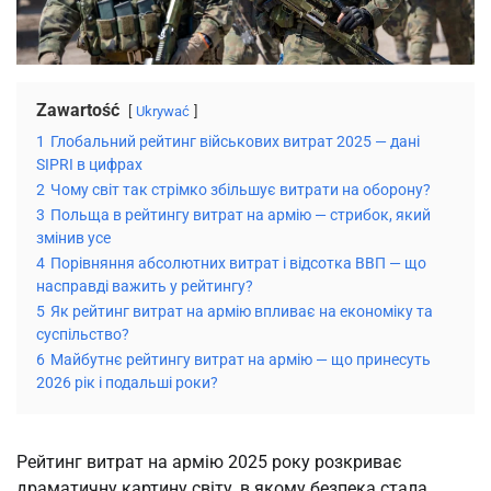
Zawartość
Ukrywać
1
Глобальний рейтинг військових витрат 2025 — дані
SIPRI в цифрах
2
Чому світ так стрімко збільшує витрати на оборону?
3
Польща в рейтингу витрат на армію — стрибок, який
змінив усе
4
Порівняння абсолютних витрат і відсотка ВВП — що
насправді важить у рейтингу?
5
Як рейтинг витрат на армію впливає на економіку та
суспільство?
6
Майбутнє рейтингу витрат на армію — що принесуть
2026 рік і подальші роки?
Рейтинг витрат на армію 2025 року розкриває 
драматичну картину світу, в якому безпека стала 