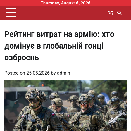
Skip
Thursday, August 6, 2026
to
content
Рейтинг витрат на армію: хто
домінує в глобальній гонці
озброєнь
Posted on
25.05.2026
by
admin