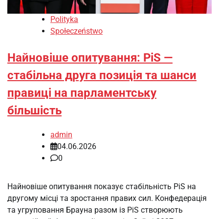
Polityka
Społeczeństwo
Найновіше опитування: PiS —
стабільна друга позиція та шанси
правиці на парламентську
більшість
admin
04.06.2026
0
Найновіше опитування показує стабільність PiS на
другому місці та зростання правих сил. Конфедерація
та угруповання Брауна разом із PiS створюють