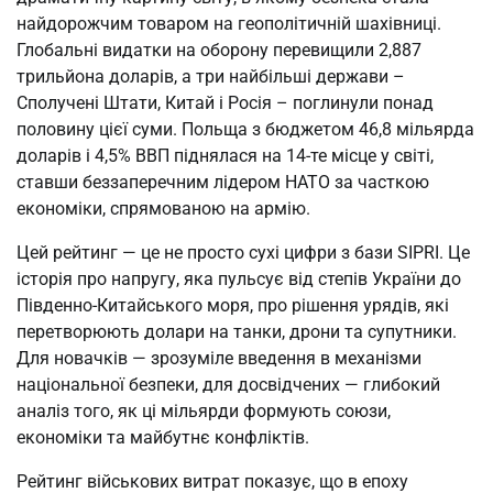
найдорожчим товаром на геополітичній шахівниці. 
Глобальні видатки на оборону перевищили 2,887 
трильйона доларів, а три найбільші держави – 
Сполучені Штати, Китай і Росія – поглинули понад 
половину цієї суми. Польща з бюджетом 46,8 мільярда 
доларів і 4,5% ВВП піднялася на 14-те місце у світі, 
ставши беззаперечним лідером НАТО за часткою 
економіки, спрямованою на армію.
Цей рейтинг — це не просто сухі цифри з бази SIPRI. Це 
історія про напругу, яка пульсує від степів України до 
Південно-Китайського моря, про рішення урядів, які 
перетворюють долари на танки, дрони та супутники. 
Для новачків — зрозуміле введення в механізми 
національної безпеки, для досвідчених — глибокий 
аналіз того, як ці мільярди формують союзи, 
економіки та майбутнє конфліктів.
Рейтинг військових витрат показує, що в епоху 