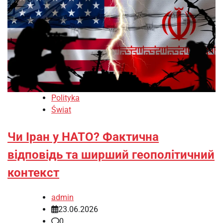
Polityka
Świat
Чи Іран у НАТО? Фактична
відповідь та ширший геополітичний
контекст
admin
23.06.2026
0