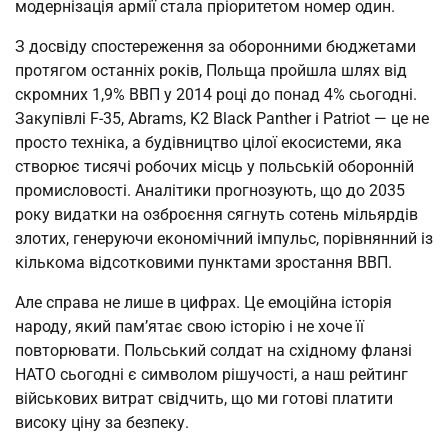
модернізація армії стала пріоритетом номер один.
З досвіду спостереження за оборонними бюджетами 
протягом останніх років, Польща пройшла шлях від 
скромних 1,9% ВВП у 2014 році до понад 4% сьогодні. 
Закупівлі F-35, Abrams, K2 Black Panther і Patriot — це не 
просто техніка, а будівництво цілої екосистеми, яка 
створює тисячі робочих місць у польській оборонній 
промисловості. Аналітики прогнозують, що до 2035 
року видатки на озброєння сягнуть сотень мільярдів 
злотих, генеруючи економічний імпульс, порівнянний із 
кількома відсотковими пунктами зростання ВВП.
Але справа не лише в цифрах. Це емоційна історія 
народу, який пам’ятає свою історію і не хоче її 
повторювати. Польський солдат на східному фланзі 
НАТО сьогодні є символом рішучості, а наш рейтинг 
військових витрат свідчить, що ми готові платити 
високу ціну за безпеку.