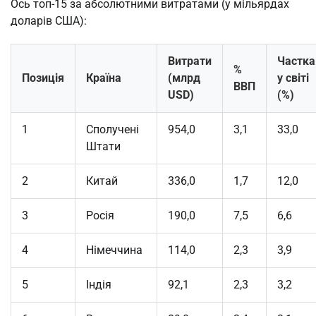
Ось топ-15 за абсолютними витратами (у мільярдах 
доларів США):
Витрати
Частка
%
Позиція
Країна
(млрд
у світі
ВВП
USD)
(%)
1
Сполучені
954,0
3,1
33,0
Штати
2
Китай
336,0
1,7
12,0
3
Росія
190,0
7,5
6,6
4
Німеччина
114,0
2,3
3,9
5
Індія
92,1
2,3
3,2