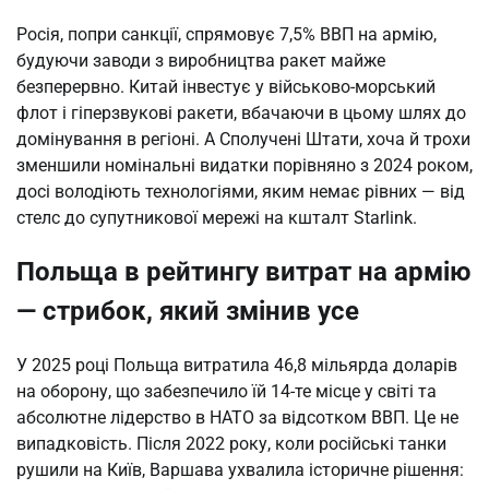
Росія, попри санкції, спрямовує 7,5% ВВП на армію, 
будуючи заводи з виробництва ракет майже 
безперервно. Китай інвестує у військово-морський 
флот і гіперзвукові ракети, вбачаючи в цьому шлях до 
домінування в регіоні. А Сполучені Штати, хоча й трохи 
зменшили номінальні видатки порівняно з 2024 роком, 
досі володіють технологіями, яким немає рівних — від 
стелс до супутникової мережі на кшталт Starlink.
Польща в рейтингу витрат на армію
— стрибок, який змінив усе
У 2025 році Польща витратила 46,8 мільярда доларів 
на оборону, що забезпечило їй 14-те місце у світі та 
абсолютне лідерство в НАТО за відсотком ВВП. Це не 
випадковість. Після 2022 року, коли російські танки 
рушили на Київ, Варшава ухвалила історичне рішення: 