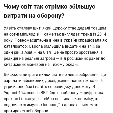
Чому світ так стрімко збільшує
витрати на оборону?
Уявіть сталеву щит, який щороку стає дедалі товщим 
на сотні мільярдів — саме так виглядає тренд із 2014 
року. Повномасштабна війна в Україні спрацювала як 
каталізатор: Європа збільшила видатки на 14% за 
один рік, а Азія — на 8,1%. Це не просто зростання, а 
реакція на реальні загрози — від російських ракет до 
китайських маневрів на Тихому океані.
Військові витрати включають не лише озброєння. Це 
зарплати військових, дослідження нових технологій, 
утримання баз і навіть союзницьку допомогу. В 
Україні 40% всього ВВП йде на оборону — цифра, яка 
вражає і показує, як війна поглинає економіку, але 
водночас стимулює інновації в дронах і системах 
протиракетної оборони.