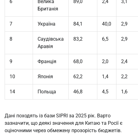
6
Велика
89,0
2,4
3,1
Британія
7
Україна
84,1
40,0
2,9
8
Саудівська
83,2
6,5
2,9
Аравія
9
Франція
68,0
2,0
2,4
10
Японія
62,2
1,4
2,2
14
Польща
46,8
4,5
1,6
Дані походять із бази SIPRI за 2025 рік. Варто 
зазначити, що деякі значення для Китаю та Росії є 
оціночними через обмежену прозорість бюджетів.