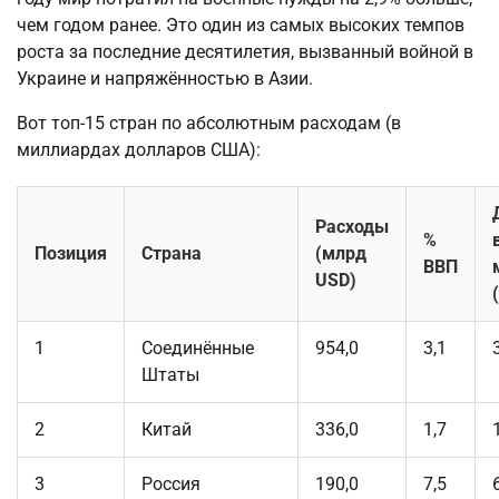
чем годом ранее. Это один из самых высоких темпов 
роста за последние десятилетия, вызванный войной в 
Украине и напряжённостью в Азии.
Вот топ-15 стран по абсолютным расходам (в 
миллиардах долларов США):
Расходы
%
Позиция
Страна
(млрд
ВВП
USD)
1
Соединённые
954,0
3,1
Штаты
2
Китай
336,0
1,7
3
Россия
190,0
7,5