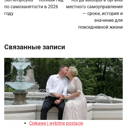
по самозанятости в 2026
местного самоуправления
записям
году
— сроки, история и
значение для
повседневной жизни
Связанные записи
Ciekawe i wybitne postacie