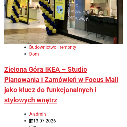
Budownictwo i remonty
Dom
Zielona Góra IKEA – Studio
Planowania i Zamówień w Focus Mall
jako klucz do funkcjonalnych i
stylowych wnętrz
admin
13.07.2026