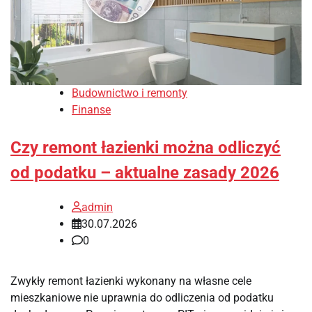
Budownictwo i remonty
Finanse
Czy remont łazienki można odliczyć
od podatku – aktualne zasady 2026
admin
30.07.2026
0
Zwykły remont łazienki wykonany na własne cele
mieszkaniowe nie uprawnia do odliczenia od podatku