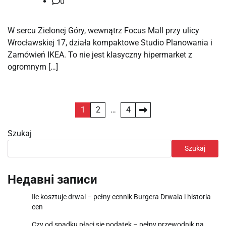
0
W sercu Zielonej Góry, wewnątrz Focus Mall przy ulicy
Wrocławskiej 17, działa kompaktowe Studio Planowania i
Zamówień IKEA. To nie jest klasyczny hipermarket z
ogromnym […]
Stronicowanie
1
2
…
4
wpisów
Szukaj
Szukaj
Недавні записи
Ile kosztuje drwal – pełny cennik Burgera Drwala i historia
cen
Czy od spadku płaci się podatek – pełny przewodnik na