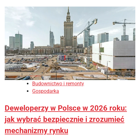
Budownictwo i remonty
Gospodarka
Deweloperzy w Polsce w 2026 roku:
jak wybrać bezpiecznie i zrozumieć
mechanizmy rynku