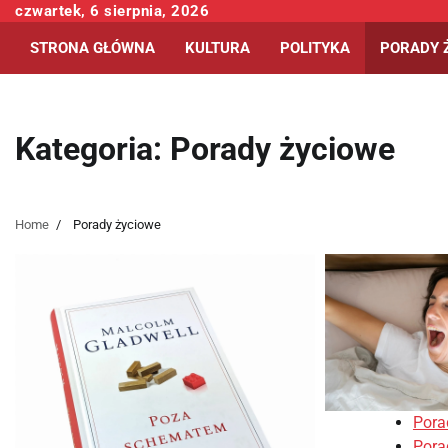
Skip
czwartek, 6 sierpnia, 2026
to
STRONA GŁÓWNA
KULTURA
POLITYKA
PORADY 
content
Kategoria:
Porady życiowe
Home
Porady życiowe
Porad
Pora