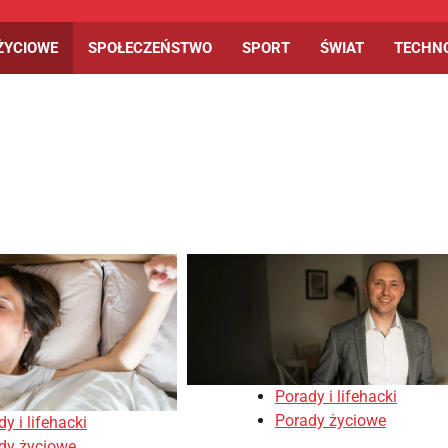
ŻYCIOWE
SPOŁECZEŃSTWO
SPORT
ŚWIAT
TECHN
Porady i lifehacki
Porady życiowe
y i lifehacki
dy życiowe