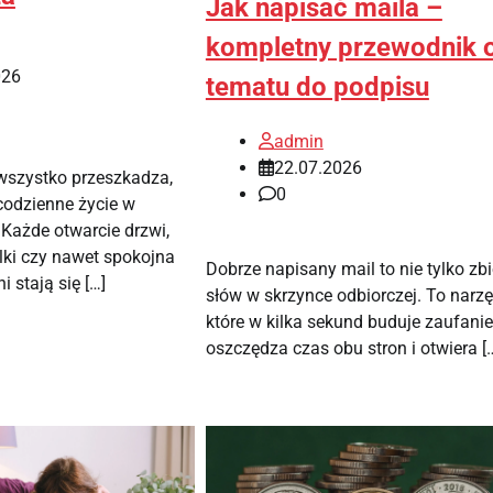
Jak napisać maila –
kompletny przewodnik 
026
tematu do podpisu
admin
22.07.2026
wszystko przeszkadza,
0
codzienne życie w
 Każde otwarcie drzwi,
lki czy nawet spokojna
Dobrze napisany mail to nie tylko zbi
 stają się […]
słów w skrzynce odbiorczej. To narzę
które w kilka sekund buduje zaufanie
oszczędza czas obu stron i otwiera [