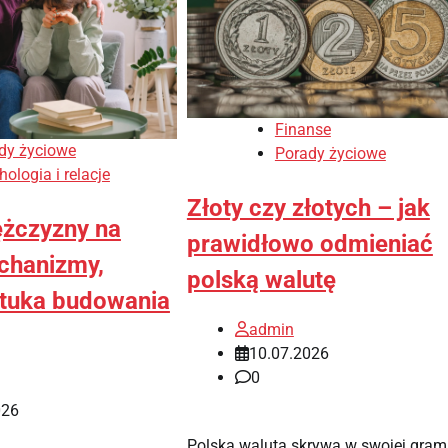
Finanse
dy życiowe
Porady życiowe
ologia i relacje
Złoty czy złotych – jak
żczyzny na
prawidłowo odmieniać
chanizmy,
polską walutę
sztuka budowania
admin
10.07.2026
0
026
Polska waluta skrywa w swojej gram