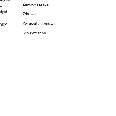
Zawody i praca
ia
ałych
Zdrowie
Zwierzęta domowe
nicy
Без категорії