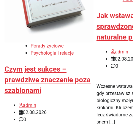
Jak wstawa
sprawdzon
naturalne 
Porady życiowe
admin
Psychologia i relacje
02.08.2
0
Czym jest sukces –
prawdziwe znaczenie poza
Wczesne wstawani
szablonami
gdy przestawisz 
biologiczny mał
admin
krokami. Kluczem 
02.08.2026
lecz świadome za
0
snem […]