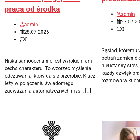
praca od środka
admin
27.07.2
admin
0
28.07.2026
0
Sąsiad, któremu 
potrafi zamienić 
Niska samoocena nie jest wyrokiem ani
nieustanny stres.
cechą charakteru. To wzorzec myślenia i
każdy dźwięk pra
odczuwania, który da się przerobić. Klucz
rozmowa w kuchni
leży w połączeniu świadomego
zauważania automatycznych myśli, […]