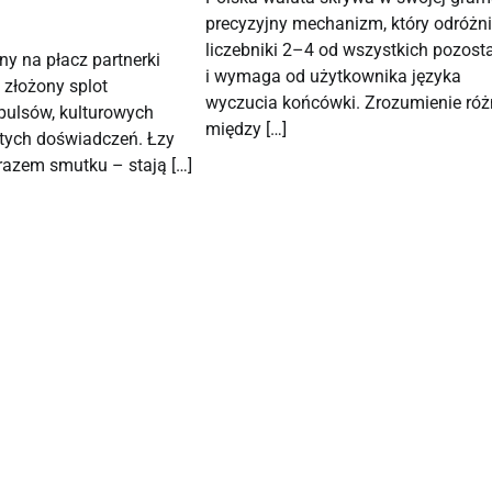
precyzyjny mechanizm, który odróżn
liczebniki 2–4 od wszystkich pozost
y na płacz partnerki
i wymaga od użytkownika języka
złożony splot
wyczucia końcówki. Zrozumienie róż
pulsów, kulturowych
między […]
tych doświadczeń. Łzy
yrazem smutku – stają […]