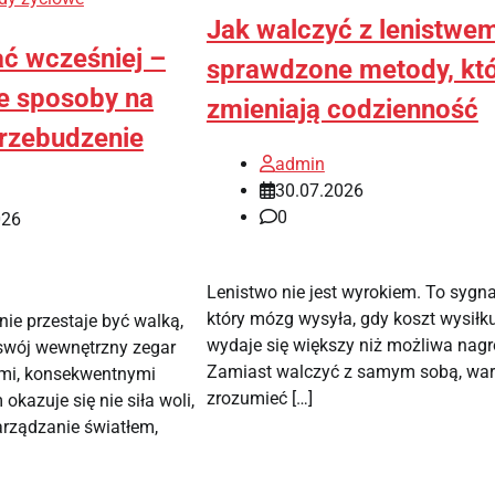
Jak walczyć z lenistwe
ć wcześniej –
sprawdzone metody, kt
e sposoby na
zmieniają codzienność
przebudzenie
admin
30.07.2026
0
026
Lenistwo nie jest wyrokiem. To sygna
który mózg wysyła, gdy koszt wysiłk
e przestaje być walką,
wydaje się większy niż możliwa nagr
swój wewnętrzny zegar
Zamiast walczyć z samym sobą, war
ymi, konsekwentnymi
zrozumieć […]
okazuje się nie siła woli,
rządzanie światłem,