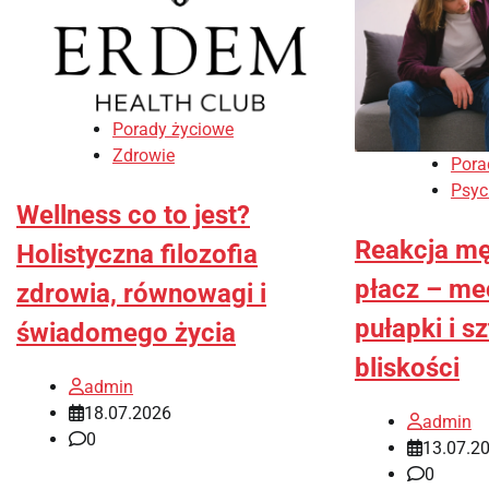
Porady życiowe
Zdrowie
Pora
Psych
Wellness co to jest?
Reakcja mę
Holistyczna filozofia
płacz – me
zdrowia, równowagi i
pułapki i 
świadomego życia
bliskości
admin
18.07.2026
admin
0
13.07.2
0