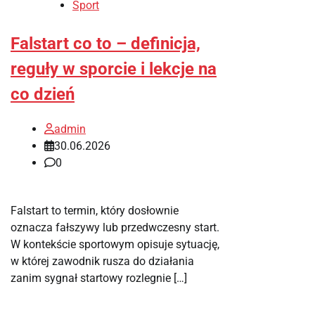
Sport
Falstart co to – definicja,
reguły w sporcie i lekcje na
co dzień
admin
30.06.2026
0
Falstart to termin, który dosłownie
oznacza fałszywy lub przedwczesny start.
W kontekście sportowym opisuje sytuację,
w której zawodnik rusza do działania
zanim sygnał startowy rozlegnie […]