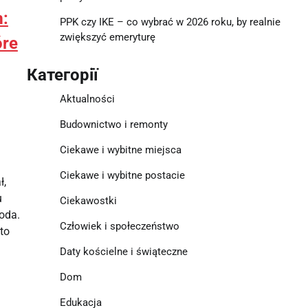
m:
PPK czy IKE – co wybrać w 2026 roku, by realnie
zwiększyć emeryturę
óre
Категорії
Aktualności
Budownictwo i remonty
Ciekawe i wybitne miejsca
Ciekawe i wybitne postacie
ł,
u
Ciekawostki
oda.
Człowiek i społeczeństwo
to
Daty kościelne i świąteczne
Dom
Edukacja