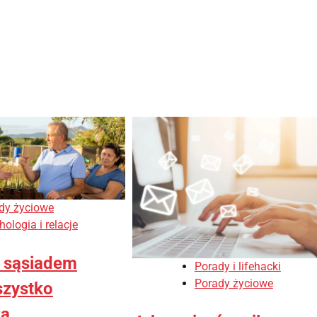
dy życiowe
ologia i relacje
z sąsiadem
Porady i lifehacki
Porady życiowe
szystko
za