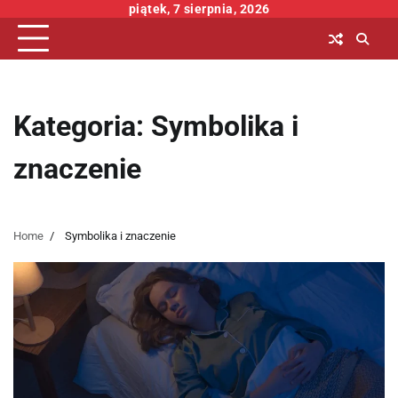
Skip
piątek, 7 sierpnia, 2026
to
content
Kategoria:
Symbolika i
znaczenie
Home
Symbolika i znaczenie