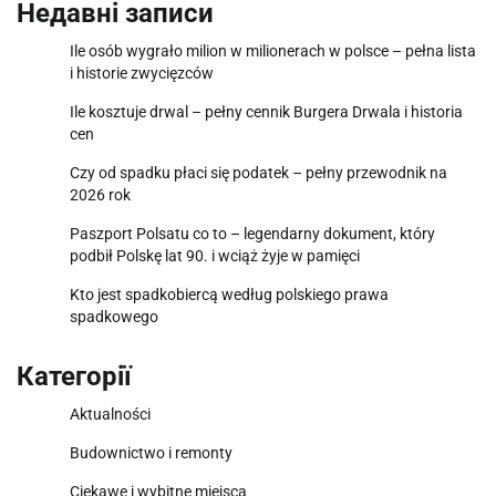
Недавні записи
Ile osób wygrało milion w milionerach w polsce – pełna lista
i historie zwycięzców
Ile kosztuje drwal – pełny cennik Burgera Drwala i historia
cen
Czy od spadku płaci się podatek – pełny przewodnik na
2026 rok
Paszport Polsatu co to – legendarny dokument, który
podbił Polskę lat 90. i wciąż żyje w pamięci
Kto jest spadkobiercą według polskiego prawa
spadkowego
Категорії
Aktualności
Budownictwo i remonty
Ciekawe i wybitne miejsca