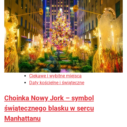
Ciekawe i wybitne miejsca
Daty kościelne i świąteczne
Choinka Nowy Jork – symbol
świątecznego blasku w sercu
Manhattanu