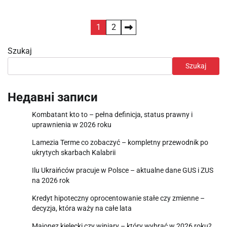
Stronicowanie
1
2
wpisów
Szukaj
Szukaj
Недавні записи
Kombatant kto to – pełna definicja, status prawny i
uprawnienia w 2026 roku
Lamezia Terme co zobaczyć – kompletny przewodnik po
ukrytych skarbach Kalabrii
Ilu Ukraińców pracuje w Polsce – aktualne dane GUS i ZUS
na 2026 rok
Kredyt hipoteczny oprocentowanie stałe czy zmienne –
decyzja, która waży na całe lata
Majonez kielecki czy winiary – który wybrać w 2026 roku?