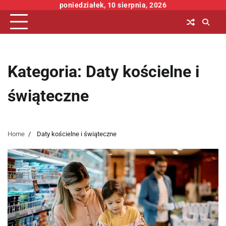
Skip
poniedziałek, 10 sierpnia, 2026
to
content
Kategoria:
Daty kościelne i
świąteczne
Home
Daty kościelne i świąteczne