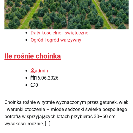
Daty kościelne i świąteczne
Ogród i ogród warzywny
Ile rośnie choinka
admin
16.06.2026
0
Choinka rośnie w rytmie wyznaczonym przez gatunek, wiek
i warunki otoczenia – młode sadzonki świerka pospolitego
potrafią w sprzyjających latach przybierać 30–60 cm
wysokości rocznie, […]