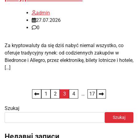
admin
27.07.2026
0
Za kryptowaluty da się dziś nabyć niemal wszystko, co
oferuje tradycyjny rynek: od codziennych zakupów w
Biedronce i Allegro, przez elektronikę, bilety lotnicze i hotele,
[…]
Stronicowanie
1
2
3
4
…
17
wpisów
Szukaj
Szukaj
Недавні записи