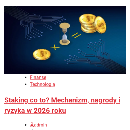
Finanse
Technologia
Staking co to? Mechanizm, nagrody i
ryzyka w 2026 roku
admin