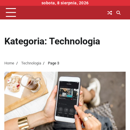
Skip
sobota, 8 sierpnia, 2026
to
content
Kategoria:
Technologia
Home
Technologia
Page 3