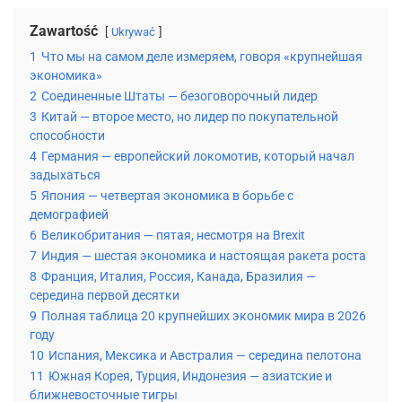
Zawartość
Ukrywać
1
Что мы на самом деле измеряем, говоря «крупнейшая
экономика»
2
Соединенные Штаты — безоговорочный лидер
3
Китай — второе место, но лидер по покупательной
способности
4
Германия — европейский локомотив, который начал
задыхаться
5
Япония — четвертая экономика в борьбе с
демографией
6
Великобритания — пятая, несмотря на Brexit
7
Индия — шестая экономика и настоящая ракета роста
8
Франция, Италия, Россия, Канада, Бразилия —
середина первой десятки
9
Полная таблица 20 крупнейших экономик мира в 2026
году
10
Испания, Мексика и Австралия — середина пелотона
11
Южная Корея, Турция, Индонезия — азиатские и
ближневосточные тигры