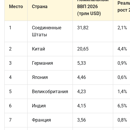
Реал
Место
Страна
ВВП 2026
рост 
(трлн USD)
1
Соединенные
31,82
2,1%
Штаты
2
Китай
20,65
4,4%
3
Германия
5,33
0,9%
4
Япония
4,46
0,6%
5
Великобритания
4,23
1,4%
6
Индия
4,15
6,5%
7
Франция
3,56
0,8%