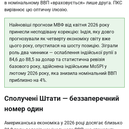
в номінальному ВВП «враховується» лише друга. ПКС
вирівнює цю оптичну ілюзію.
Найновіші прогнози МВФ від квітня 2026 року
принесли несподівану корекцію: Індія, яку довго
прогнозували як четверту економіку світу вже
цього року, опустилася на шосту позицію. Зіграли
роль два чинники — ослаблення індійської рупії з
84,6 до 88,5 за долар та статистична ревізія
базового року, здійснена індійським MoSPI у
лютому 2026 року, яка знизила номінальний ВВП
приблизно на 4%.
Сполучені Штати — беззаперечний
номер один
Американська економіка у 2026 році досягає близько