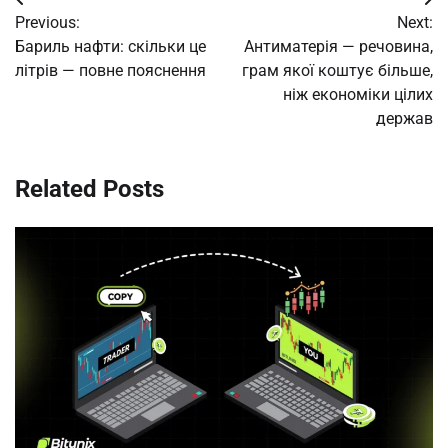
Post
Previous:
Next:
navigation
Бариль нафти: скільки це
Антиматерія — речовина,
літрів — повне пояснення
грам якої коштує більше,
ніж економіки цілих
держав
Related Posts