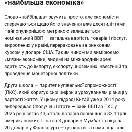
«найбільша економіка»
Слово «найбільша» звучить просто, але економісти
сперечаються щодо його значення вже десятиліттями.
Найпопулярнішою метрикою залишається
номінальний ВВП — загальна вартість товарів і послуг,
вироблених у країні, перерахована за ринковим
курсом у долари США. Таким чином ми вимірюємо
«м’язи» економіки, видимі на міжнародній арені:
здатність до імпорту, експорту, іноземних інвестицій та
проведення монетарної політики.
Друга школа — паритет купівельної спроможності
(ПКС), який коригує сирі цифри з урахуванням різниці у
вартості життя. У цьому підході Китай уже з 2014 року
випереджає Сполучені Штати — їхній ВВП за ПКС у
2026 році сягає 43,5 трлн доларів порівняно з 32,4 трлн
американських. Піца за 3 долари в Мумбаї та піца за
20 доларів у Франкфурті — це одна й та сама піца, але