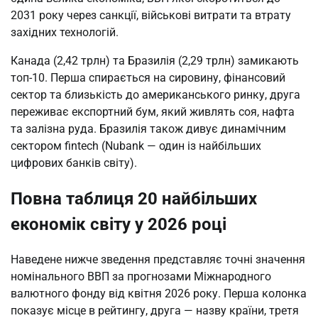
2031 року через санкції, військові витрати та втрату
західних технологій.
Канада (2,42 трлн) та Бразилія (2,29 трлн) замикають
топ-10. Перша спирається на сировину, фінансовий
сектор та близькість до американського ринку, друга
переживає експортний бум, який живлять соя, нафта
та залізна руда. Бразилія також дивує динамічним
сектором fintech (Nubank — один із найбільших
цифрових банків світу).
Повна таблиця 20 найбільших
економік світу у 2026 році
Наведене нижче зведення представляє точні значення
номінального ВВП за прогнозами Міжнародного
валютного фонду від квітня 2026 року. Перша колонка
показує місце в рейтингу, друга — назву країни, третя