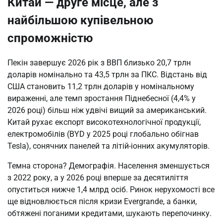
Китай — друге місце, але з
найбільшою купівельною
спроможністю
Пекін завершує 2026 рік з ВВП близько 20,7 трлн
доларів номінально та 43,5 трлн за ПКС. Відстань від
США становить 11,2 трлн доларів у номінальному
вираженні, але темп зростання Піднебесної (4,4% у
2026 році) більш ніж удвічі вищий за американський.
Китай рухає експорт високотехнологічної продукції,
електромобілів (BYD у 2025 році глобально обігнав
Tesla), сонячних панелей та літій-іонних акумуляторів.
Темна сторона? Демографія. Населення зменшується
з 2022 року, а у 2026 році вперше за десятиліття
опуститься нижче 1,4 млрд осіб. Ринок нерухомості все
ще відновлюється після кризи Evergrande, а банки,
обтяжені поганими кредитами, шукають перепочинку.