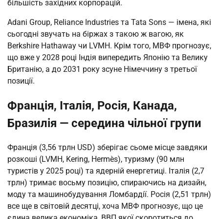
більшість західних корпорацій.
Adani Group, Reliance Industries та Tata Sons — імена, які
сьогодні звучать на біржах з такою ж вагою, як
Berkshire Hathaway чи LVMH. Крім того, МВФ прогнозує,
що вже у 2028 році Індія випередить Японію та Велику
Британію, а до 2031 року зсуне Німеччину з третьої
позиції.
Франція, Італія, Росія, Канада,
Бразилія — середина чільної групи
Франція (3,56 трлн USD) зберігає сьоме місце завдяки
розкоші (LVMH, Kering, Hermès), туризму (90 млн
туристів у 2025 році) та ядерній енергетиці. Італія (2,7
трлн) тримає восьму позицію, спираючись на дизайн,
моду та машинобудування Ломбардії. Росія (2,51 трлн)
все ще в світовій десятці, хоча МВФ прогнозує, що це
єдина велика економіка, ВВП якої скоротиться до