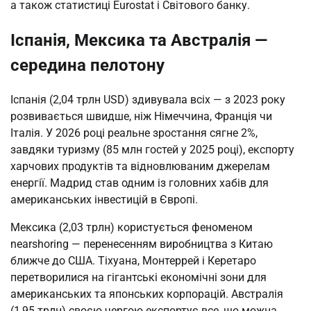
а також статистиці Eurostat і Світового банку.
Іспанія, Мексика та Австралія —
середина пелотону
Іспанія (2,04 трлн USD) здивувала всіх — з 2023 року
розвивається швидше, ніж Німеччина, Франція чи
Італія. У 2026 році реальне зростання сягне 2%,
завдяки туризму (85 млн гостей у 2025 році), експорту
харчових продуктів та відновлюваним джерелам
енергії. Мадрид став одним із головних хабів для
американських інвестицій в Європі.
Мексика (2,03 трлн) користується феноменом
nearshoring — перенесенням виробництва з Китаю
ближче до США. Тіхуана, Монтеррей і Керетаро
перетворилися на гігантські економічні зони для
американських та японських корпорацій. Австралія
(1,95 трлн) своєю чергою експортує все, що можна