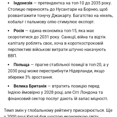
Індонезія
— претендентка на топ-10 до 2035 року.
Столицю переносять до Нусантари на Борнео, щоб
розвантажити тонучу Джакарту. Багатство на нікель,
кобальт і пальмову олію стимулює експорт.
Росія
— єдина економіка топ-15, яка має
скоротитися до 2031 року. Санкції, війна та відтік
капіталу роблять своє, хоча в короткостроковій
перспективі військові витрати штучно накачують
ВВП.
Польща
— прагне стабільної позиції в топ-20, а у
2030 році може перестрибнути Нідерланди, якщо
збереже 3% зростання.
Велика Британія
— втратить позицію перед
Індією ймовірно у 2028 році, але Сіті Лондона та
фінансовий сектор послуг дають їй запас міцності.
Темп змін у глобальному рейтингу прискорюється. Ще
у 2000 році Китай був шостою економікою світу.