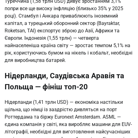
Туреччина (1,58 трлн USD) дивує зростанням 3,1%
попри все ще високу інфляцію (близько 35% у 2025
році). Стамбул і Анкара приваблюють іноземний
капітал, а турецький оборонний сектор (Bayraktar,
Roketsan, TAI) експортує зброю до Азії, Африки та
Європи. Індонезія (1,55 трлн) — четверта
найнаселеніша країна світу — зростає темпом 5,1% на
рік, користуючись бумом на нікель і кобальт, необхідні
для виробництва батарей.
Нідерланди, Саудівська Аравія та
Польща — фініш топ-20
Нідерланди (1,41 трлн USD) — економіка настільки
щільна, що німці із заздрістю дивляться на порт
Роттердама та біржу Euronext Amsterdam. ASML —
єдина компанія у світі, яка виробляє машини для EUV-
літографії, необхідні для виготовлення найсучасніших