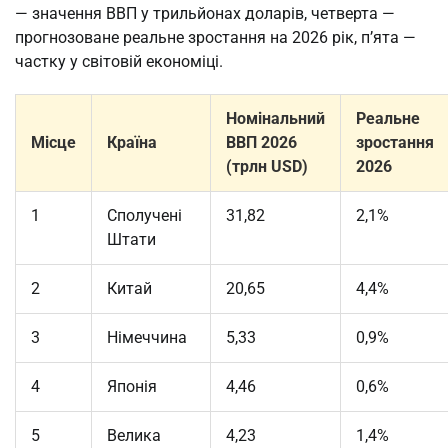
— значення ВВП у трильйонах доларів, четверта —
прогнозоване реальне зростання на 2026 рік, п’ята —
частку у світовій економіці.
Номінальний
Реальне
Місце
Країна
ВВП 2026
зростання
(трлн USD)
2026
1
Сполучені
31,82
2,1%
Штати
2
Китай
20,65
4,4%
3
Німеччина
5,33
0,9%
4
Японія
4,46
0,6%
5
Велика
4,23
1,4%