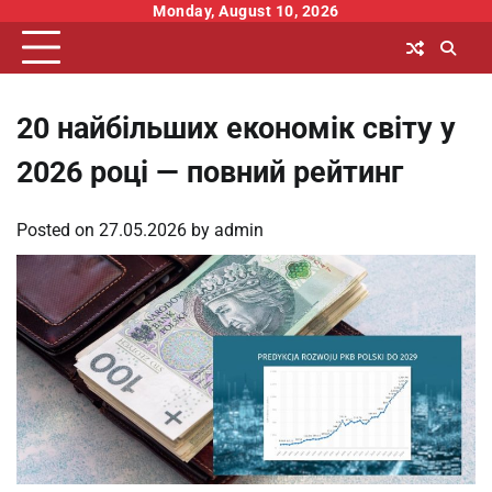
Skip
Monday, August 10, 2026
to
content
20 найбільших економік світу у
2026 році — повний рейтинг
Posted on
27.05.2026
by
admin