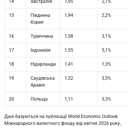
14
Австралія
1,95
2,1%
15
Південна
1,94
2,2%
Корея
16
Туреччина
1,58
3,1%
17
Індонезія
1,55
5,1%
18
Нідерланди
1,41
1,3%
19
Саудівська
1,32
3,5%
Аравія
20
Польща
1,11
3,3%
Дані базуються на публікації World Economic Outlook
Міжнародного валютного фонду від квітня 2026 року,