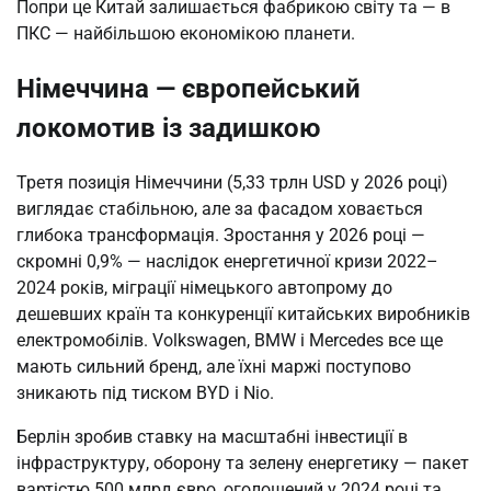
Попри це Китай залишається фабрикою світу та — в
ПКС — найбільшою економікою планети.
Німеччина — європейський
локомотив із задишкою
Третя позиція Німеччини (5,33 трлн USD у 2026 році)
виглядає стабільною, але за фасадом ховається
глибока трансформація. Зростання у 2026 році —
скромні 0,9% — наслідок енергетичної кризи 2022–
2024 років, міграції німецького автопрому до
дешевших країн та конкуренції китайських виробників
електромобілів. Volkswagen, BMW і Mercedes все ще
мають сильний бренд, але їхні маржі поступово
зникають під тиском BYD і Nio.
Берлін зробив ставку на масштабні інвестиції в
інфраструктуру, оборону та зелену енергетику — пакет
вартістю 500 млрд євро, оголошений у 2024 році та