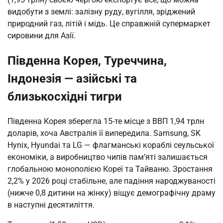
видобути з землі: залізну руду, вугілля, зріджений
природний газ, літій і мідь. Це справжній супермаркет
сировини для Азії.
Південна Корея, Туреччина,
Індонезія — азійські та
близькосхідні тигри
Південна Корея зберегла 15-те місце з ВВП 1,94 трлн
доларів, хоча Австралія її випередила. Samsung, SK
Hynix, Hyundai та LG — флагманські кораблі сеульської
економіки, а виробництво чипів пам’яті залишається
глобальною монополією Кореї та Тайваню. Зростання
2,2% у 2026 році стабільне, але падіння народжуваності
(нижче 0,8 дитини на жінку) віщує демографічну драму
в наступні десятиліття.