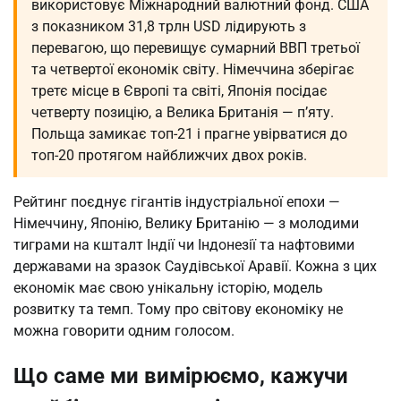
використовує Міжнародний валютний фонд. США
з показником 31,8 трлн USD лідирують з
перевагою, що перевищує сумарний ВВП третьої
та четвертої економік світу. Німеччина зберігає
третє місце в Європі та світі, Японія посідає
четверту позицію, а Велика Британія — п’яту.
Польща замикає топ-21 і прагне увірватися до
топ-20 протягом найближчих двох років.
Рейтинг поєднує гігантів індустріальної епохи —
Німеччину, Японію, Велику Британію — з молодими
тиграми на кшталт Індії чи Індонезії та нафтовими
державами на зразок Саудівської Аравії. Кожна з цих
економік має свою унікальну історію, модель
розвитку та темп. Тому про світову економіку не
можна говорити одним голосом.
Що саме ми вимірюємо, кажучи