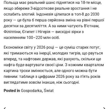
Польща має реальний шанс піднятися на 18-те місце,
якщо збереже 3-відсоткове реальне зростання і не
ослабить злотий. Індонезія цілилася в топ-8 до 2030
року — це була б перша серйозна зміна на рівні першої
десятки за десятиліття. А за ними чатують В’єтнам,
Філіппіни, Єгипет і Нігерія — висхідні зірки з
населенням 100–220 млн осіб.
Економіки світу у 2026 році — це суміш старих потуг,
які тримаються на інерції, молодих тигрів, що рвуться
вперед, та нафтових держав, які рахують, скільки ще
нафта буде вартувати своєї ціни. З кожним кварталом
картина трохи змінюється, але одного можна бути
певним: таблиця з цифрами 2026 року за п’ять років
виглядатиме зовсім інакше, ніж сьогодні.
Posted in
Gospodarka
,
Świat