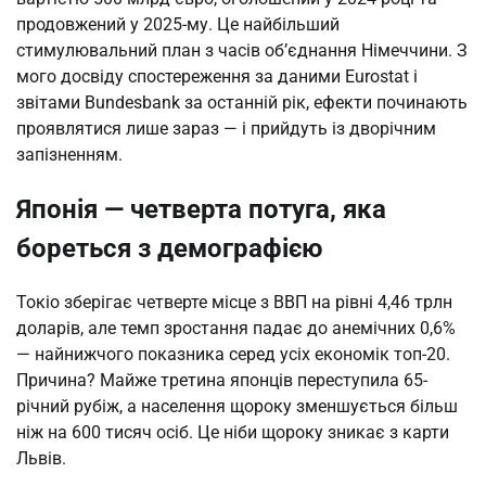
продовжений у 2025-му. Це найбільший
стимулювальний план з часів об’єднання Німеччини. З
мого досвіду спостереження за даними Eurostat і
звітами Bundesbank за останній рік, ефекти починають
проявлятися лише зараз — і прийдуть із дворічним
запізненням.
Японія — четверта потуга, яка
бореться з демографією
Токіо зберігає четверте місце з ВВП на рівні 4,46 трлн
доларів, але темп зростання падає до анемічних 0,6%
— найнижчого показника серед усіх економік топ-20.
Причина? Майже третина японців переступила 65-
річний рубіж, а населення щороку зменшується більш
ніж на 600 тисяч осіб. Це ніби щороку зникає з карти
Львів.