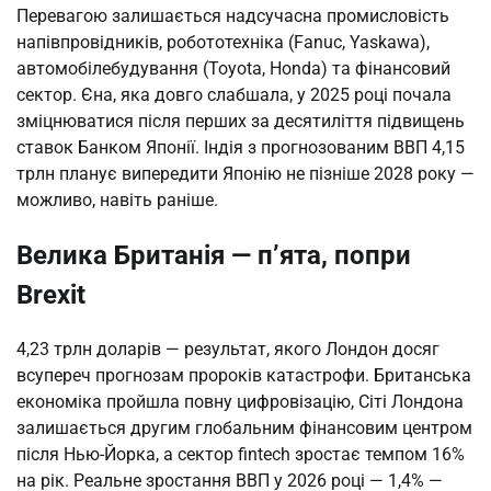
Перевагою залишається надсучасна промисловість
напівпровідників, робототехніка (Fanuc, Yaskawa),
автомобілебудування (Toyota, Honda) та фінансовий
сектор. Єна, яка довго слабшала, у 2025 році почала
зміцнюватися після перших за десятиліття підвищень
ставок Банком Японії. Індія з прогнозованим ВВП 4,15
трлн планує випередити Японію не пізніше 2028 року —
можливо, навіть раніше.
Велика Британія — п’ята, попри
Brexit
4,23 трлн доларів — результат, якого Лондон досяг
всупереч прогнозам пророків катастрофи. Британська
економіка пройшла повну цифровізацію, Сіті Лондона
залишається другим глобальним фінансовим центром
після Нью-Йорка, а сектор fintech зростає темпом 16%
на рік. Реальне зростання ВВП у 2026 році — 1,4% —