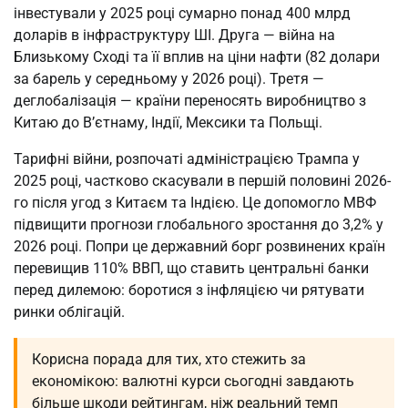
інвестували у 2025 році сумарно понад 400 млрд
доларів в інфраструктуру ШІ. Друга — війна на
Близькому Сході та її вплив на ціни нафти (82 долари
за барель у середньому у 2026 році). Третя —
деглобалізація — країни переносять виробництво з
Китаю до В’єтнаму, Індії, Мексики та Польщі.
Тарифні війни, розпочаті адміністрацією Трампа у
2025 році, частково скасували в першій половині 2026-
го після угод з Китаєм та Індією. Це допомогло МВФ
підвищити прогнози глобального зростання до 3,2% у
2026 році. Попри це державний борг розвинених країн
перевищив 110% ВВП, що ставить центральні банки
перед дилемою: боротися з інфляцією чи рятувати
ринки облігацій.
Корисна порада для тих, хто стежить за
економікою: валютні курси сьогодні завдають
більше шкоди рейтингам, ніж реальний темп