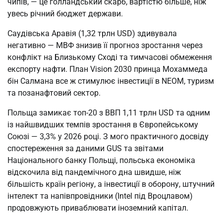
чипів, — це голландський скарб, вартістю більше, ніж
увесь річний бюджет держави.
Саудівська Аравія (1,32 трлн USD) здивувала
негативно — МВФ знизив її прогноз зростання через
конфлікт на Близькому Сході та тимчасові обмеження
експорту нафти. План Vision 2030 принца Мохаммеда
бін Салмана все ж стимулює інвестиції в NEOM, туризм
та позанафтовий сектор.
Польща замикає топ-20 з ВВП 1,11 трлн USD та одним
із найшвидших темпів зростання в Європейському
Союзі — 3,3% у 2026 році. З мого практичного досвіду
спостереження за даними GUS та звітами
Національного банку Польщі, польська економіка
відскочила від пандемічного дна швидше, ніж
більшість країн регіону, а інвестиції в оборону, штучний
інтелект та напівпровідники (Intel під Вроцлавом)
продовжують приваблювати іноземний капітал.