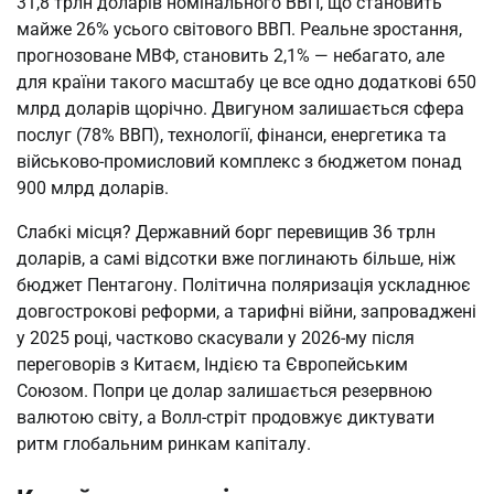
31,8 трлн доларів номінального ВВП, що становить
майже 26% усього світового ВВП. Реальне зростання,
прогнозоване МВФ, становить 2,1% — небагато, але
для країни такого масштабу це все одно додаткові 650
млрд доларів щорічно. Двигуном залишається сфера
послуг (78% ВВП), технології, фінанси, енергетика та
військово-промисловий комплекс з бюджетом понад
900 млрд доларів.
Слабкі місця? Державний борг перевищив 36 трлн
доларів, а самі відсотки вже поглинають більше, ніж
бюджет Пентагону. Політична поляризація ускладнює
довгострокові реформи, а тарифні війни, запроваджені
у 2025 році, частково скасували у 2026-му після
переговорів з Китаєм, Індією та Європейським
Союзом. Попри це долар залишається резервною
валютою світу, а Волл-стріт продовжує диктувати
ритм глобальним ринкам капіталу.