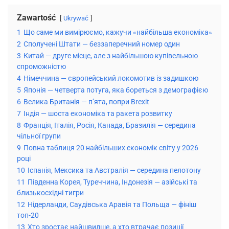
Zawartość
Ukrywać
1
Що саме ми вимірюємо, кажучи «найбільша економіка»
2
Сполучені Штати — беззаперечний номер один
3
Китай — друге місце, але з найбільшою купівельною
спроможністю
4
Німеччина — європейський локомотив із задишкою
5
Японія — четверта потуга, яка бореться з демографією
6
Велика Британія — п’ята, попри Brexit
7
Індія — шоста економіка та ракета розвитку
8
Франція, Італія, Росія, Канада, Бразилія — середина
чільної групи
9
Повна таблиця 20 найбільших економік світу у 2026
році
10
Іспанія, Мексика та Австралія — середина пелотону
11
Південна Корея, Туреччина, Індонезія — азійські та
близькосхідні тигри
12
Нідерланди, Саудівська Аравія та Польща — фініш
топ-20
13
Хто зростає найшвидше, а хто втрачає позиції