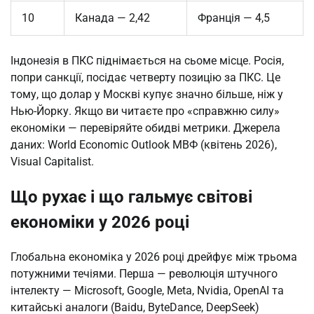
10
Канада — 2,42
Франція — 4,5
Індонезія в ПКС піднімається на сьоме місце. Росія,
попри санкції, посідає четверту позицію за ПКС. Це
тому, що долар у Москві купує значно більше, ніж у
Нью-Йорку. Якщо ви читаєте про «справжню силу»
економіки — перевіряйте обидві метрики. Джерела
даних: World Economic Outlook МВФ (квітень 2026),
Visual Capitalist.
Що рухає і що гальмує світові
економіки у 2026 році
Глобальна економіка у 2026 році дрейфує між трьома
потужними течіями. Перша — революція штучного
інтелекту — Microsoft, Google, Meta, Nvidia, OpenAI та
китайські аналоги (Baidu, ByteDance, DeepSeek)