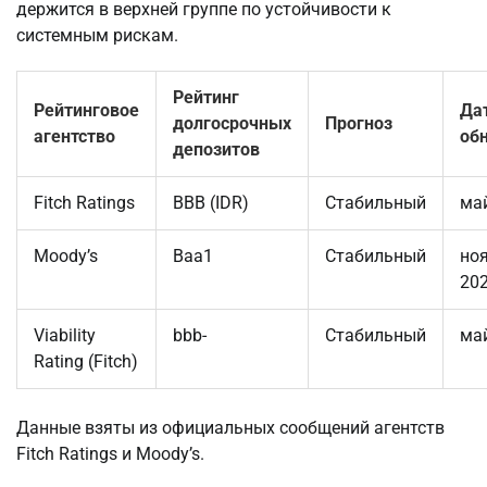
держится в верхней группе по устойчивости к 
системным рискам.
Рейтинг
Рейтинговое
Да
долгосрочных
Прогноз
агентство
об
депозитов
Fitch Ratings
BBB (IDR)
Стабильный
ма
Moody’s
Baa1
Стабильный
но
20
Viability
bbb-
Стабильный
ма
Rating (Fitch)
Данные взяты из официальных сообщений агентств 
Fitch Ratings и Moody’s.