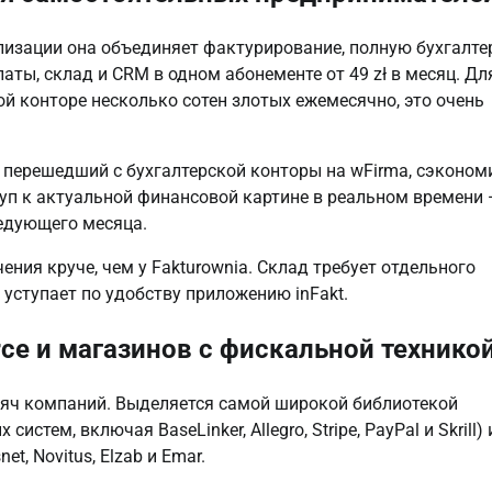
ализации она объединяет фактурирование, полную бухгалт
латы, склад и CRM в одном абонементе от 49 zł в месяц. Дл
ой конторе несколько сотен злотых ежемесячно, это очень
), перешедший с бухгалтерской конторы на wFirma, сэконом
туп к актуальной финансовой картине в реальном времени
ледующего месяца.
ния круче, чем у Fakturownia. Склад требует отдельного
 уступает по удобству приложению inFakt.
ce и магазинов с фискальной технико
тысяч компаний. Выделяется самой широкой библиотекой
стем, включая BaseLinker, Allegro, Stripe, PayPal и Skrill) 
, Novitus, Elzab и Emar.