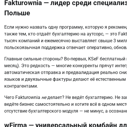
Fakturownia — лидер среди специал
Польше
Если нужно назвать одну программу, которую я рекоме
также тем, кто отдаёт бухгалтерию на аутсорс, — это Fak
тысяч компаний и ежемесячно выставляет свыше 3 милл
польскоязычная поддержка отвечает оперативно, обнов
Главные сильные стороны? Во-первых, KSeF бесплатный
месяц). Это редкость — многие конкуренты прячут интег
автоматическая отправка и предвалидация реально сни
языков и двуязычные фактуры делают её естественным
контрагентами.
Чего Fakturownia
не
делает? Не ведёт бухгалтерию. Не за
ведёте бизнес самостоятельно и хотите всё в одном месте
отсутствие бухгалтерского модуля — не минус, а осозна
wFirma — универсальный комбайн д