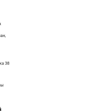
а
ан,
ка 38
вы
й