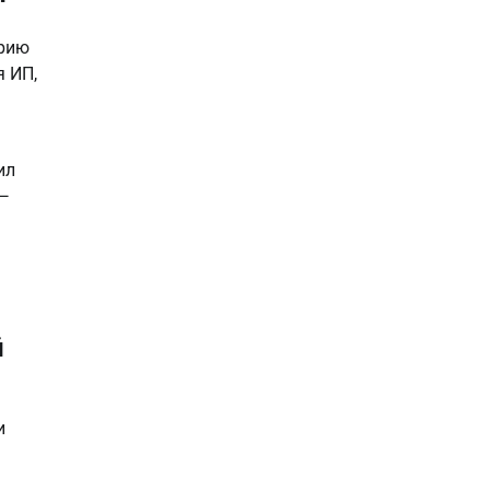
ерию
я ИП,
ил
 —
й
и