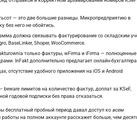
 перед отправкой и корректном архивировании номеров KSeF
ятьсот — это две большие разницы. Микропредприятию в
ку без него не обойтись.
рамма должна связывать фактурирование со складским у
gro, BaseLinker, Shoper, WooCommerce.
kturownia только фактуры, wFirma и iFirma — полноценные
рами. InFakt дополнительно предлагает онлайн-бухгалтера
ах, отсутствие удобного приложения на iOS и Android
— beware лимитов на количество фактур, доплат за KSeF,
ной годовой подписки без права отказаться.
обы бесплатный пробный период давал доступ ко
всем
й работы на полном аккаунте расскажет больше, чем десят