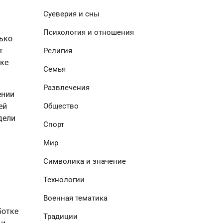
Суеверия и сны
Психология и отношения
лько
т
Религия
ике
Семья
Развлечения
ении
Общество
ей
дели
Спорт
Мир
Символика и значение
Технологии
Военная тематика
ботке
Традиции