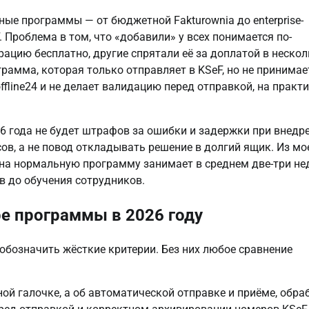
ые программы — от бюджетной Fakturownia до enterprise-
 Проблема в том, что «добавили» у всех понимается по-
ацию бесплатно, другие спрятали её за доплатой в неско
ограмма, которая только отправляет в KSeF, но не принимае
line24 и не делает валидацию перед отправкой, на практ
6 года не будет штрафов за ошибки и задержки при внедр
ов, а не повод откладывать решение в долгий ящик. Из мо
 на нормальную программу занимает в среднем две-три не
в до обучения сотрудников.
е программы в 2026 году
обозначить жёсткие критерии. Без них любое сравнение
ой галочке, а об автоматической отправке и приёме, обра