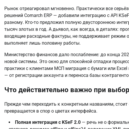
Рынок отреагировал мгновенно. Практически все серьёзн
решений Comarch ERP — добавили интеграцию с API KSeF.
разному. Кто-то предложил полную двустороннюю интегр
тысяч злотых в год. А дьявол, как всегда, в деталях: пр
входящие расходные фактуры, не поддерживает режим off
выполняет лишь половину работы.
Министерство финансов дало послабление: до конца 202
новой системы. Это окно для спокойной отладки процесс
практики с клиентами МСП миграция с бумаги или Excel
— от регистрации аккаунта и переноса базы контрагенто
Что действительно важно при выбор
Прежде чем переходить к конкретным названиям, стоит 
превращается в спор о цветах интерфейса.
Полная интеграция с KSeF 2.0
— речь не о формальн