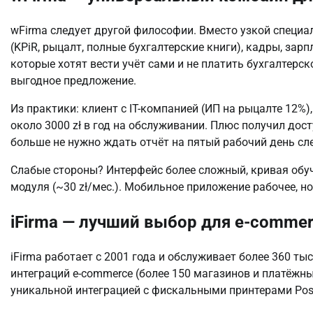
wFirma следует другой философии. Вместо узкой специ
(KPiR, рыцалт, полные бухгалтерские книги), кадры, зарп
которые хотят вести учёт сами и не платить бухгалтерск
выгодное предложение.
Из практики: клиент с IT-компанией (ИП на рыцалте 12%
около 3000 zł в год на обслуживании. Плюс получил дос
больше не нужно ждать отчёт на пятый рабочий день с
Слабые стороны? Интерфейс более сложный, кривая обуче
модуля (~30 zł/мес.). Мобильное приложение рабочее, но
iFirma — лучший выбор для e-commer
iFirma работает с 2001 года и обслуживает более 360 
интеграций e-commerce (более 150 магазинов и платёжных си
уникальной интеграцией с фискальными принтерами Posnet