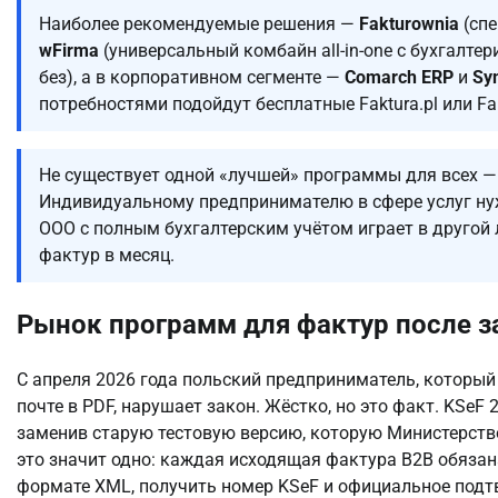
Наиболее рекомендуемые решения —
Fakturownia
(спе
wFirma
(универсальный комбайн all-in-one с бухгалтер
без), а в корпоративном сегменте —
Comarch ERP
и
Sy
потребностями подойдут бесплатные Faktura.pl или Fa
Не существует одной «лучшей» программы для всех —
Индивидуальному предпринимателю в сфере услуг нужн
ООО с полным бухгалтерским учётом играет в другой 
фактур в месяц.
Рынок программ для фактур после за
С апреля 2026 года польский предприниматель, который
почте в PDF, нарушает закон. Жёстко, но это факт. KSeF
заменив старую тестовую версию, которую Министерств
это значит одно: каждая исходящая фактура B2B обязан
формате XML, получить номер KSeF и официальное подт