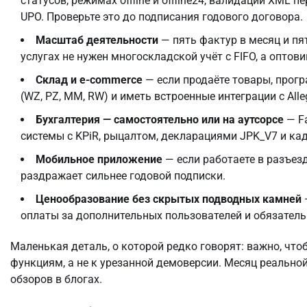
статусов, режимах offline и offline24, валидации XML
UPO. Проверьте это до подписания годового договора.
Масштаб деятельности
— пять фактур в месяц и п
услугах не нужен многоскладской учёт с FIFO, а оптови
Склад и e-commerce
— если продаёте товары, прог
(WZ, PZ, MM, RW) и иметь встроенные интеграции с Alle
Бухгалтерия — самостоятельно или на аутсорсе
— Fa
системы с KPiR, рыцалтом, декларациями JPK_V7 и кад
Мобильное приложение
— если работаете в разъезд
раздражает сильнее годовой подписки.
Ценообразование без скрытых подводных камней
оплаты за дополнительных пользователей и обязатель
Маленькая деталь, о которой редко говорят: важно, чт
функциям, а не к урезанной демоверсии. Месяц реально
обзоров в блогах.