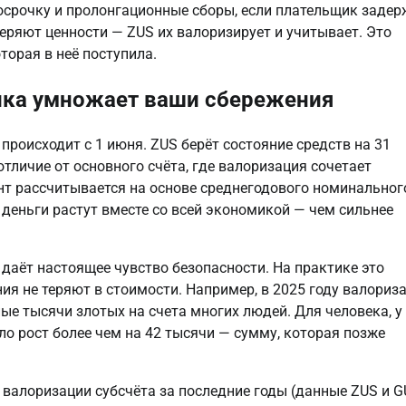
осрочку и пролонгационные сборы, если плательщик задер
ряют ценности — ZUS их валоризирует и учитывает. Это 
торая в неё поступила.
мика умножает ваши сбережения
роисходит с 1 июня. ZUS берёт состояние средств на 31 
тличие от основного счёта, где валоризация сочетает 
т рассчитывается на основе среднегодового номинального
 деньги растут вместе со всей экономикой — чем сильнее 
даёт настоящее чувство безопасности. На практике это 
ия не теряют в стоимости. Например, в 2025 году валориза
ые тысячи злотых на счета многих людей. Для человека, у 
ло рост более чем на 42 тысячи — сумму, которая позже 
алоризации субсчёта за последние годы (данные ZUS и G