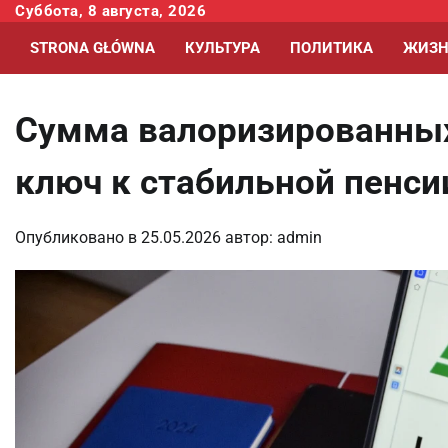
Перейти
Суббота, 8 августа, 2026
к
STRONA GŁÓWNA
КУЛЬТУРА
ПОЛИТИКА
ЖИЗН
содержимому
Сумма валоризированных
ключ к стабильной пенси
Опубликовано в
25.05.2026
автор:
admin