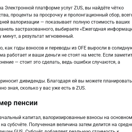
а Электронной платформе услуг ZUS, вы найдёте чётко 
а, проценты за просрочку и пролонгационный сбор, всего,
едней валоризации — показывает полную стоимость ваших 
 панель застрахованного, выбираете «Ежегодная информаци
у минут, а результат мгновенный.
, как годы взносов и переводы из OFE выросли в солидную
ма работает и ваши деньги не стоят на месте. Если заметит
ение — стоит это сделать, ведь ошибки случаются, а 
риносит дивиденды. Благодаря ей вы можете планировать 
но зная, сколько у вас уже есть в ZUS.
змер пенсии
ачальный капитал, валоризированные взносы на основном
на субсчёте. Полученная величина затем делится на средн
ицам GUS. Субсчёт добавляет реальную стоимость к 