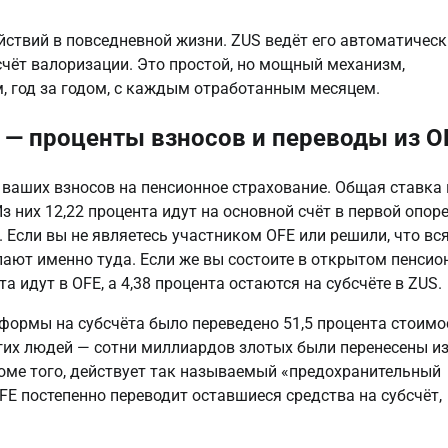
йствий в повседневной жизни. ZUS ведёт его автоматически
чёт валоризации. Это простой, но мощный механизм, 
м, год за годом, с каждым отработанным месяцем.
е — проценты взносов и переводы из O
ваших взносов на пенсионное страхование. Общая ставка н
 них 12,22 процента идут на основной счёт в первой опоре,
 Если вы не являетесь участником OFE или решили, что вся
упают именно туда. Если же вы состоите в открытом пенсио
а идут в OFE, а 4,38 процента остаются на субсчёте в ZUS.
еформы на субсчёта было переведено 51,5 процента стоимос
гих людей — сотни миллиардов злотых были перенесены из
ме того, действует так называемый «предохранительный 
FE постепенно переводит оставшиеся средства на субсчёт, 