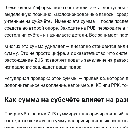
В ежегодной Информации о состоянии счёта, доступной н
выделенную позицию: «Валоризированные взносы, средств
учтённые на субсчёте». Именно эта сумма — после посл
средств во второй опоре. Заходите на PUE, переходите в
состоянии счёта» и нажимаете детали. Всё занимает пар
Многих эта сумма удивляет — внезапно становится видно
сумму. Это не просто цифра, а доказательство, что систе
расхождение, ZUS позволяет подать заявление на разъясн
исправление защищает ваши права.
Регулярная проверка этой суммы — привычка, которая п
дополнительное накопление, например, в IKE или PPK, точ
Как сумма на субсчёте влияет на ра
При расчёте пенсии ZUS суммирует валоризированный н
счёте, а также именно сумму валоризированных взносов 
ожидаемую продолжительность жизни в месяцах по табл