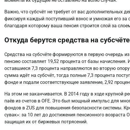
моменты их будущее не оставлено на волю случая.
Важно, что субсчёт не требует от вас дополнительных де
фиксируя каждый поступивший взнос и умножая его за с
благодаря которому ваша пенсия строится слой за слое
Откуда берутся средства на субсчёт
Средства на субсчёте формируются в первую очередь из 
пенсию составляет 19,52 процента от базы начисления. Из
оставшиеся 7,3 процента направляются во вторую опору.
сумма идёт на субсчёт, тогда полные 7,3 процента пост
фонде и подали соответствующее заявление, 2,92 процент
На этом не заканчивается. В 2014 году в ходе крупной р
паёв из счетов в OFE. Это был мощный импульс для мно
фондов в ZUS для повышения безопасности системы. Кро
сувак»: за 10 лет до достижения пенсионного возраста O
защищая их от биржевых потрясений.