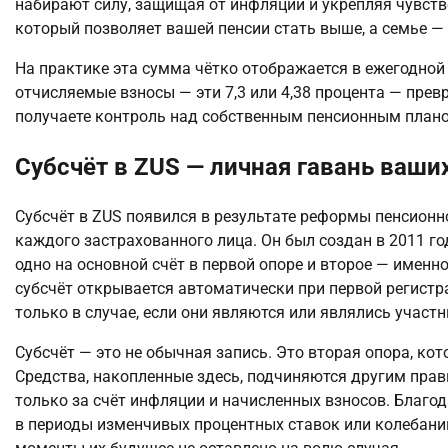
набирают силу, защищая от инфляции и укрепляя чувство
который позволяет вашей пенсии стать выше, а семье 
На практике эта сумма чётко отображается в ежегодной
отчисляемые взносы — эти 7,3 или 4,38 процента — прев
получаете контроль над собственным пенсионным плано
Субсчёт в ZUS — личная гавань ваши
Субсчёт в ZUS появился в результате реформы пенсионн
каждого застрахованного лица. Он был создан в 2011 го
одно на основной счёт в первой опоре и второе — именно 
субсчёт открывается автоматически при первой регистрац
только в случае, если они являются или являлись учас
Субсчёт — это не обычная запись. Это вторая опора, кот
Средства, накопленные здесь, подчиняются другим прави
только за счёт инфляции и начисленных взносов. Благод
в периоды изменчивых процентных ставок или колебаний