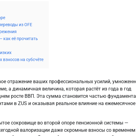
оре
 переводы из OFE
ережения
— как её прочитать
лизких
 взносов на субсчёте
вое отражение ваших профессиональных усилий, умноженно
е, а динамичная величина, которая растёт из года в год 
нем росте ВВП. Эта сумма становится частью фундамента 
тами в ZUS и оказывая реальное влияние на ежемесячное 
ытое сокровище во второй опоре пенсионной системы — 
жегодной валоризации даже скромные взносы со временем 