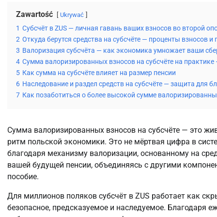
Zawartość
Ukrywać
1
Субсчёт в ZUS — личная гавань ваших взносов во второй оп
2
Откуда берутся средства на субсчёте — проценты взносов и
3
Валоризация субсчёта — как экономика умножает ваши сб
4
Сумма валоризированных взносов на субсчёте на практике 
5
Как сумма на субсчёте влияет на размер пенсии
6
Наследование и раздел средств на субсчёте — защита для б
7
Как позаботиться о более высокой сумме валоризированных
Сумма валоризированных взносов на субсчёте — это жи
ритм польской экономики. Это не мёртвая цифра в систем
благодаря механизму валоризации, основанному на сред
вашей будущей пенсии, объединяясь с другими компонен
пособие.
Для миллионов поляков субсчёт в ZUS работает как скр
безопасное, предсказуемое и наследуемое. Благодаря е