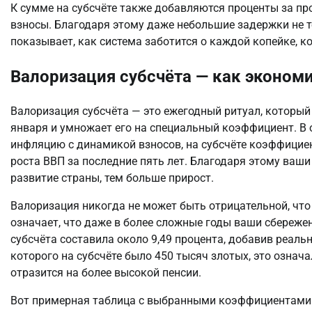
К сумме на субсчёте также добавляются проценты за пр
взносы. Благодаря этому даже небольшие задержки не те
показывает, как система заботится о каждой копейке, ко
Валоризация субсчёта — как эконо
Валоризация субсчёта — это ежегодный ритуал, который п
января и умножает его на специальный коэффициент. В о
инфляцию с динамикой взносов, на субсчёте коэффициен
роста ВВП за последние пять лет. Благодаря этому ваши
развитие страны, тем больше прирост.
Валоризация никогда не может быть отрицательной, что 
означает, что даже в более сложные годы ваши сбережен
субсчёта составила около 9,49 процента, добавив реальн
которого на субсчёте было 450 тысяч злотых, это означа
отразится на более высокой пенсии.
Вот примерная таблица с выбранными коэффициентами в