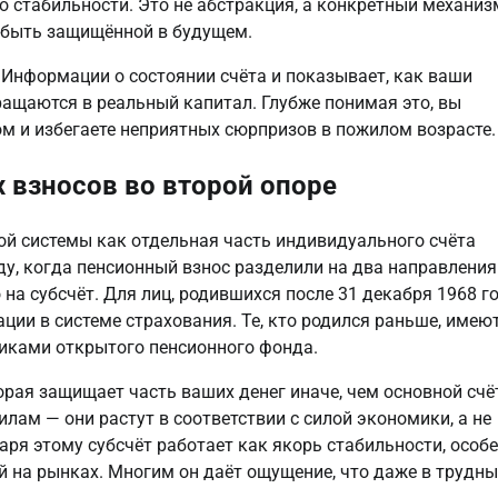
 стабильности. Это не абстракция, а конкретный механизм
— быть защищённой в будущем.
 Информации о состоянии счёта и показывает, как ваши 
ращаются в реальный капитал. Глубже понимая это, вы 
м и избегаете неприятных сюрпризов в пожилом возрасте.
х взносов во второй опоре
ой системы как отдельная часть индивидуального счёта 
ду, когда пенсионный взнос разделили на два направления:
на субсчёт. Для лиц, родившихся после 31 декабря 1968 год
ии в системе страхования. Те, кто родился раньше, имеют 
тниками открытого пенсионного фонда.
орая защищает часть ваших денег иначе, чем основной счёт
лам — они растут в соответствии с силой экономики, а не 
аря этому субсчёт работает как якорь стабильности, особе
 на рынках. Многим он даёт ощущение, что даже в трудные