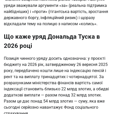
уряди зважували аргументи «за» (реальна підтримка
найбідніших) і «проти» (гігантська вартість, зростання
державного боргу, інфляційний ризик) і щоразу
відкладали тему на полицю з написом «колись».
Що каже уряд Дональда Туска в
2026 році
Позиція чинного уряду досить однозначна: у проєкті
бюджету на 2026 рік, затвердженому 26 вересня 2025
року, передбачено кошти лише на індексацію пенсій і
рент та на виплату тринадцятих і чотирнадцятої. За
розрахунками міністерства фінансів вартість самої
індексації становить близько 22 млрд злотих, а обидві
додаткові виплати — разом понад 32 млрд злотих.
Разом це дає понад 54 млрд злотих — суму, яка вже
сьогодні серйозно навантажує Фонд соціального
страхування.