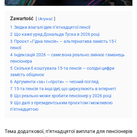
Zawartość
Ukrywać
1
Звідки взагалі ідея п’ятнадцятої пенсії
2
Що каже уряд Дональда Туска в 2026 році
3
Проєкт «Гідна пенсія» — альтернатива замість 15-ї
пенсії
4
Індексація 2026 — саме вона реально змінює гаманець
пенсіонера
5
Скільки б коштувала 15-та пенсія — солідні цифри
замість обіцянок
6
Аргументи «за» і «проти» — чесний погляд
7
15-та пенсія та інші ідеї, що циркулюють в інтернеті
8
Що реально може зробити пенсіонер у 2026 році
9
Що далі з президентським проєктом і можливою
п’ятнадцятою
Тема додаткової, п’ятнадцятої виплати для пенсіонерів