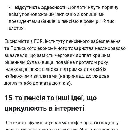
Відсутність адресності.
Доплати йдуть порівну
всім уповноваженим, включно з колишніми
президентами банків із пенсією в розмірі 12 тис.
злотих.
Економісти з FOR, Інституту пенсійного забезпечення
та Польського економічного товариства неодноразово
вказували, що замість чергових доплат кращим
рішенням була б вища, подвійна протягом року
індексація, плюс цільова підтримка для осіб із
найнижчими виплатами (наприклад, доглядова
доплата або доплата до ліків).
15-та пенсія та інші ідеї, що
циркулюють в інтернеті
В інтернеті функціонує кілька міфів про п’ятнадцяту
пенсію, які досі плутають читачів. Час їх розвінчати