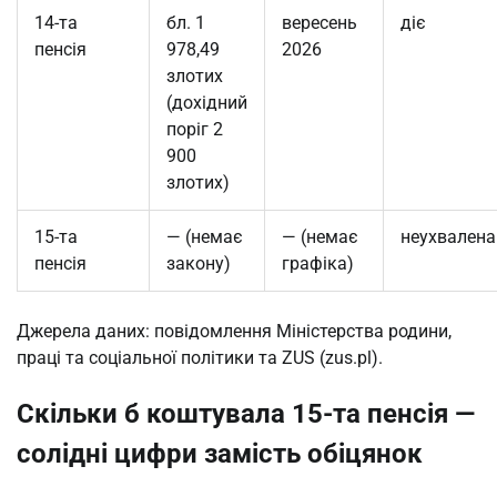
14-та
бл. 1
вересень
діє
пенсія
978,49
2026
злотих
(дохідний
поріг 2
900
злотих)
15-та
— (немає
— (немає
неухвалена
пенсія
закону)
графіка)
Джерела даних: повідомлення Міністерства родини,
праці та соціальної політики та ZUS (zus.pl).
Скільки б коштувала 15-та пенсія —
солідні цифри замість обіцянок