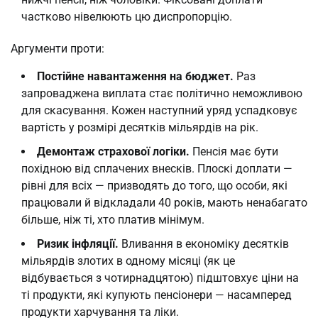
частково нівелюють цю диспропорцію.
Аргументи проти:
Постійне навантаження на бюджет.
Раз
запроваджена виплата стає політично неможливою
для скасування. Кожен наступний уряд успадковує
вартість у розмірі десятків мільярдів на рік.
Демонтаж страхової логіки.
Пенсія має бути
похідною від сплачених внесків. Плоскі доплати —
рівні для всіх — призводять до того, що особи, які
працювали й відкладали 40 років, мають ненабагато
більше, ніж ті, хто платив мінімум.
Ризик інфляції.
Вливання в економіку десятків
мільярдів злотих в одному місяці (як це
відбувається з чотирнадцятою) підштовхує ціни на
ті продукти, які купують пенсіонери — насамперед
продукти харчування та ліки.