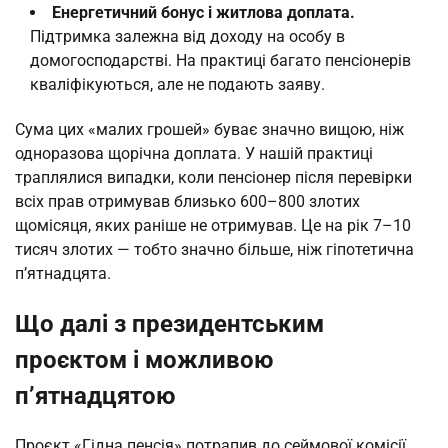
Енергетичний бонус і житлова доплата.
Підтримка залежна від доходу на особу в
домогосподарстві. На практиці багато пенсіонерів
кваліфікуються, але не подають заяву.
Сума цих «малих грошей» буває значно вищою, ніж
одноразова щорічна доплата. У нашій практиці
траплялися випадки, коли пенсіонер після перевірки
всіх прав отримував близько 600–800 злотих
щомісяця, яких раніше не отримував. Це на рік 7–10
тисяч злотих — тобто значно більше, ніж гіпотетична
п’ятнадцята.
Що далі з президентським
проєктом і можливою
п’ятнадцятою
Проєкт «Гідна пенсія» потрапив до сеймової комісії