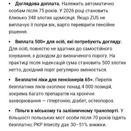
Доглядова доплата.
Належить автоматично
особам після 75 років. У 2026 році становить
близько 348 злотих щомісяця. Якщо ZUS не
виплачує її попри вік, варто перевірити пенсійне
рішення.
Виплата 500+ для осіб, які потребують догляду.
Для осіб, повністю не здатних до самостійного
існування, з доходом до визначеного порогу. На
практиці після індексацій сума становить 500 злотих
нетто, дохідний поріг регулярно змінюється.
Безплатні ліки для пенсіонерів 65+.
Перелік
безплатних ліків охоплює понад 4 000 позицій,
зокрема багато препаратів на хронічні
захворювання — гіпертонію, діабет, остеопороз.
Пільги в міському та залізничному транспорті.
У
більшості польських міст особи після 70 років їздять
безплатно; PKP Intercity дає 30–51% знижки.