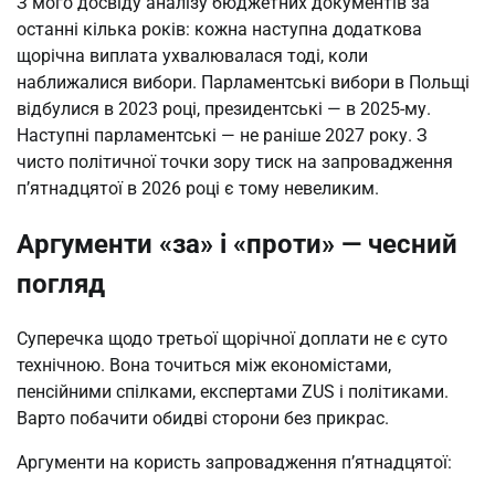
З мого досвіду аналізу бюджетних документів за
останні кілька років: кожна наступна додаткова
щорічна виплата ухвалювалася тоді, коли
наближалися вибори. Парламентські вибори в Польщі
відбулися в 2023 році, президентські — в 2025-му.
Наступні парламентські — не раніше 2027 року. З
чисто політичної точки зору тиск на запровадження
п’ятнадцятої в 2026 році є тому невеликим.
Аргументи «за» і «проти» — чесний
погляд
Суперечка щодо третьої щорічної доплати не є суто
технічною. Вона точиться між економістами,
пенсійними спілками, експертами ZUS і політиками.
Варто побачити обидві сторони без прикрас.
Аргументи на користь запровадження п’ятнадцятої: