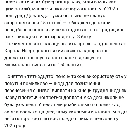
повертається як бумеранг щоразу, коли в магазині
ціни на хліб, масло чи ліки знову зростають. У 2026
році уряд Дональда Туска офіційно не планує
запровадження 15-ї пенсії — в бюджеті держави
передбачено кошти лише на індексацію та традиційні
вже тринадцяті й чотирнадцяту. З боку
Президентського палацу лежить проєкт «Гідна пенсія»
Кароля Навроцького, який замість одноразової
доплати пропонує гарантоване підвищення
мінімальної виплати на 150 злотих.
Поняття «п’ятнадцятої пенсії» також використовують у
побуті й помилково — іноді для позначення
перенесення січневої виплати на кінець грудня, іноді як
назву гіпотетичної третьої доплати, яка досі ніколи не
була ухвалена. У тексті ми розбираємо по поличках,
звідки взялася ця ідея, чому економісти ставляться до
неї з осторогою і що насправді отримає пенсіонер у
2026 році.