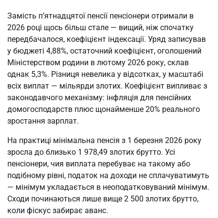
Замість п’ятнадцятої пенсії пенсіонери отримали в
2026 році щось більш стале — вищий, ніж спочатку
передбачалося, коефіцієнт індексації. Уряд записував
у бюджеті 4,88%, остаточний коефіцієнт, оголошений
Міністерством родини в лютому 2026 року, склав
однак 5,3%. Різниця невелика у відсотках, у масштабі
всіх виплат — мільярди злотих. Коефіцієнт випливає з
законодавчого механізму: інфляція для пенсійних
домогосподарств плюс щонайменше 20% реального
зростання зарплат.
На практиці мінімальна пенсія з 1 березня 2026 року
зросла до близько 1 978,49 злотих брутто. Усі
пенсіонери, чия виплата перебуває на такому або
подібному рівні, податок на доходи не сплачуватимуть
— мінімум укладається в неоподатковуваний мінімум.
Сходи починаються лише вище 2 500 злотих брутто,
коли фіскус забирає аванс.