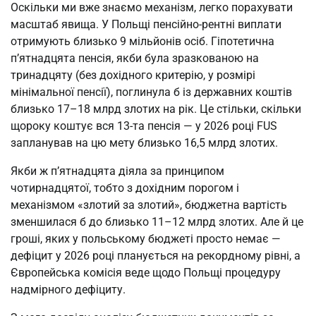
Оскільки ми вже знаємо механізм, легко порахувати
масштаб явища. У Польщі пенсійно-рентні виплати
отримують близько 9 мільйонів осіб. Гіпотетична
п’ятнадцята пенсія, якби була зразкованою на
тринадцяту (без дохідного критерію, у розмірі
мінімальної пенсії), поглинула б із державних коштів
близько 17–18 млрд злотих на рік. Це стільки, скільки
щороку коштує вся 13-та пенсія — у 2026 році FUS
запланував на цю мету близько 16,5 млрд злотих.
Якби ж п’ятнадцята діяла за принципом
чотирнадцятої, тобто з дохідним порогом і
механізмом «злотий за злотий», бюджетна вартість
зменшилася б до близько 11–12 млрд злотих. Але й це
гроші, яких у польському бюджеті просто немає —
дефіцит у 2026 році планується на рекордному рівні, а
Європейська комісія веде щодо Польщі процедуру
надмірного дефіциту.