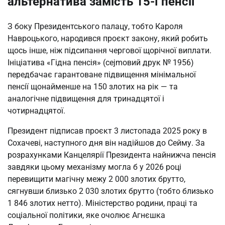
альтернатива замість 15-ї пенсії
З боку Президентського палацу, тобто Кароля
Навроцького, народився проєкт закону, який робить
щось інше, ніж підсипання чергової щорічної виплати.
Ініціатива «Гідна пенсія» (сеjmовий друк № 1956)
передбачає гарантоване підвищення мінімальної
пенсії щонайменше на 150 злотих на рік — та
аналогічне підвищення для тринадцятої і
чотирнадцятої.
Президент підписав проєкт 3 листопада 2025 року в
Сохачеві, наступного дня він надійшов до Сейму. За
розрахунками Канцелярії Президента найнижча пенсія
завдяки цьому механізму могла б у 2026 році
перевищити магічну межу 2 000 злотих брутто,
сягнувши близько 2 030 злотих брутто (тобто близько
1 846 злотих нетто). Міністерство родини, праці та
соціальної політики, яке очолює Агнєшка