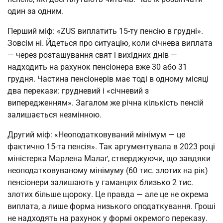
один за одним.
Перший міф: «ZUS виплатить 15-ту пенсію в грудні».
Зовсім ні. Йдеться про ситуацію, коли січнева виплата
— через розташування свят і вихідних днів —
надходить на рахунок пенсіонера вже 30 або 31
грудня. Частина пенсіонерів має тоді в одному місяці
два перекази: грудневий і «січневий з
випередженням». Загалом же річна кількість пенсій
залишається незмінною.
Другий міф: «Неоподатковуваний мінімум — це
фактично 15-та пенсія». Так аргументувала в 2023 році
міністерка Марлена Малаґ, стверджуючи, що завдяки
неоподатковуваному мінімуму (60 тис. злотих на рік)
пенсіонери залишають у гаманцях близько 2 тис.
злотих більше щороку. Це правда — але це не окрема
виплата, а лише форма низького оподаткування. Гроші
не надходять на рахунок у формі окремого переказу.