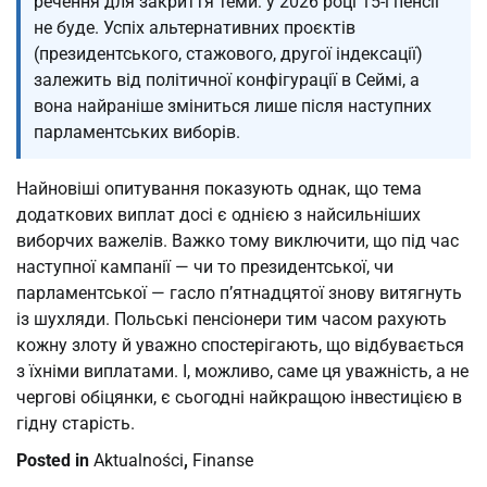
речення для закриття теми: у 2026 році 15-ї пенсії
не буде. Успіх альтернативних проєктів
(президентського, стажового, другої індексації)
залежить від політичної конфігурації в Сеймі, а
вона найраніше зміниться лише після наступних
парламентських виборів.
Найновіші опитування показують однак, що тема
додаткових виплат досі є однією з найсильніших
виборчих важелів. Важко тому виключити, що під час
наступної кампанії — чи то президентської, чи
парламентської — гасло п’ятнадцятої знову витягнуть
із шухляди. Польські пенсіонери тим часом рахують
кожну злоту й уважно спостерігають, що відбувається
з їхніми виплатами. І, можливо, саме ця уважність, а не
чергові обіцянки, є сьогодні найкращою інвестицією в
гідну старість.
Posted in
Aktualności
,
Finanse