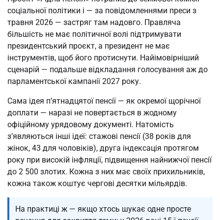
соціальної політики і — за повідомленнями преси з
травня 2026 — застряг там надовго. Правляча
більшість не має політичної волі підтримувати
президентський проєкт, а президент не має
інструментів, щоб його протиснути. Найімовірніший
сценарій — подальше відкладання голосування аж до
парламентської кампанії 2027 року.
Сама ідея п’ятнадцятої пенсії — як окремої щорічної
доплати — наразі не повертається в жодному
офіційному урядовому документі. Натомість
з’являються інші ідеї: стажові пенсії (38 років для
жінок, 43 для чоловіків), друга індексація протягом
року при високій інфляції, підвищення найнижчої пенсії
до 2 500 злотих. Кожна з них має своїх прихильників,
кожна також коштує чергові десятки мільярдів.
На практиці ж — якщо хтось шукає одне просте