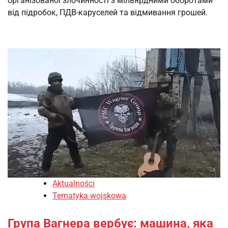
організованої злочинності з мільярдними оборотами
від підробок, ПДВ-каруселей та відмивання грошей.
Aktualności
Tematyka wojskowa
Група Вагнера вербує: машина, яка