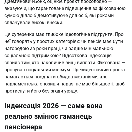
Дзем’янович-Бонк, оцінює проєкт прохолодно —
вказуючи, що гарантоване підвищення за фіксованою
сумою діяло б демотивуюче для осіб, які роками
сплачували високі внески.
Ця суперечка має глибоке ідеологічне підґрунтя. Про
неї говорять у простих категоріях: чи пенсія має бути
нагородою за роки праці, чи радше мінімальною
соціальною підтримкою? Відсоткова індексація
сприяє тим, хто накопичив вищі виплати. Фіксована —
просуває соціальний мінімум. Президентський проєкт
намагається поєднати обидва механізми, але
парламентська опозиція наразі не має більшості, щоб
протиснути його без згоди уряду.
Індексація 2026 — саме вона
реально змінює гаманець
пенсіонера