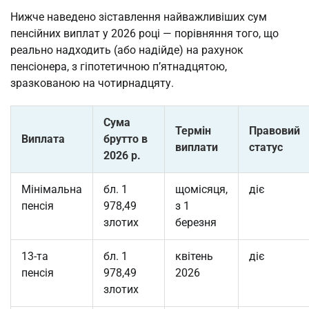
Нижче наведено зіставлення найважливіших сум
пенсійних виплат у 2026 році — порівняння того, що
реально надходить (або надійде) на рахунок
пенсіонера, з гіпотетичною п’ятнадцятою,
зразкованою на чотирнадцяту.
Сума
Термін
Правовий
Виплата
брутто в
виплати
статус
2026 р.
Мінімальна
бл. 1
щомісяця,
діє
пенсія
978,49
з 1
злотих
березня
13-та
бл. 1
квітень
діє
пенсія
978,49
2026
злотих