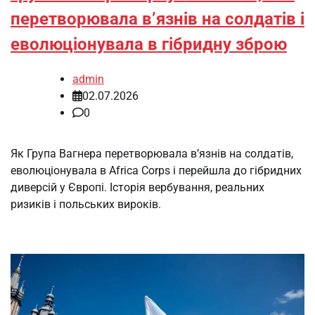
перетворювала в’язнів на солдатів і
еволюціонувала в гібридну зброю
admin
02.07.2026
0
Як Група Вагнера перетворювала в’язнів на солдатів,
еволюціонувала в Africa Corps і перейшла до гібридних
диверсій у Європі. Історія вербування, реальних
ризиків і польських вироків.