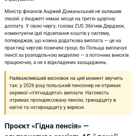
Міністр фінансів Анджей Доманьський не залишив
ілюзій: у бюджеті немає місця на третю щорічну
доплату. У свою чергу, голова ZUS Збігнев Дердзюк,
коментуючи ідеї підсипання коштів у систему,
попереджав, що кожна додаткова виплата — це на
практиці чергові позичені гроші, бо Польща виплачує
пенсії за розподільчою моделлю — з поточних внесків
працюючих, а не з відкладених заощаджень.
Найважливіший висновок на цей момент звучить
так: у 2026 році польський пенсіонер не отримає
окремої «п’ятнадцятої» виплати. Натомість
отримає проіндексовану пенсію, тринадцяту в
квітні та чотирнадцяту у вересні.
Проєкт «Гідна пенсія» —