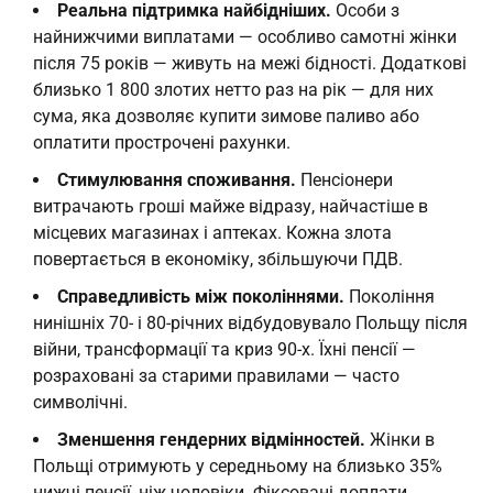
Реальна підтримка найбідніших.
Особи з
найнижчими виплатами — особливо самотні жінки
після 75 років — живуть на межі бідності. Додаткові
близько 1 800 злотих нетто раз на рік — для них
сума, яка дозволяє купити зимове паливо або
оплатити прострочені рахунки.
Стимулювання споживання.
Пенсіонери
витрачають гроші майже відразу, найчастіше в
місцевих магазинах і аптеках. Кожна злота
повертається в економіку, збільшуючи ПДВ.
Справедливість між поколіннями.
Покоління
нинішніх 70- і 80-річних відбудовувало Польщу після
війни, трансформації та криз 90-х. Їхні пенсії —
розраховані за старими правилами — часто
символічні.
Зменшення гендерних відмінностей.
Жінки в
Польщі отримують у середньому на близько 35%
нижчі пенсії, ніж чоловіки. Фіксовані доплати