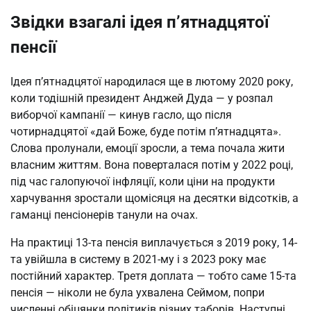
Звідки взагалі ідея п’ятнадцятої
пенсії
Ідея п’ятнадцятої народилася ще в лютому 2020 року,
коли тодішній президент Анджей Дуда — у розпал
виборчої кампанії — кинув гасло, що після
чотирнадцятої «дай Боже, буде потім п’ятнадцята».
Слова пролунали, емоції зросли, а тема почала жити
власним життям. Вона поверталася потім у 2022 році,
під час галопуючої інфляції, коли ціни на продукти
харчування зростали щомісяця на десятки відсотків, а
гаманці пенсіонерів танули на очах.
На практиці 13-та пенсія виплачується з 2019 року, 14-
та увійшла в систему в 2021-му і з 2023 року має
постійний характер. Третя доплата — тобто саме 15-та
пенсія — ніколи не була ухвалена Сеймом, попри
численні обіцянки політиків різних таборів. Наступні