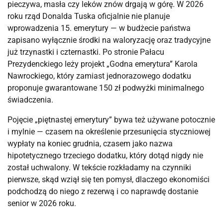
pieczywa, masła czy leków znów drgają w górę. W 2026
roku rząd Donalda Tuska oficjalnie nie planuje
wprowadzenia 15. emerytury — w budżecie państwa
zapisano wyłącznie środki na waloryzację oraz tradycyjne
już trzynastki i czternastki. Po stronie Pałacu
Prezydenckiego leży projekt „Godna emerytura” Karola
Nawrockiego, który zamiast jednorazowego dodatku
proponuje gwarantowane 150 zł podwyżki minimalnego
świadczenia.
Pojęcie „piętnastej emerytury” bywa też używane potocznie
i mylnie — czasem na określenie przesunięcia styczniowej
wypłaty na koniec grudnia, czasem jako nazwa
hipotetycznego trzeciego dodatku, który dotąd nigdy nie
został uchwalony. W tekście rozkładamy na czynniki
pierwsze, skąd wziął się ten pomysł, dlaczego ekonomiści
podchodzą do niego z rezerwą i co naprawdę dostanie
senior w 2026 roku.