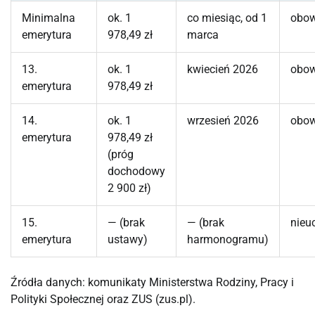
Minimalna
ok. 1
co miesiąc, od 1
obow
emerytura
978,49 zł
marca
13.
ok. 1
kwiecień 2026
obow
emerytura
978,49 zł
14.
ok. 1
wrzesień 2026
obow
emerytura
978,49 zł
(próg
dochodowy
2 900 zł)
15.
— (brak
— (brak
nieu
emerytura
ustawy)
harmonogramu)
Źródła danych: komunikaty Ministerstwa Rodziny, Pracy i
Polityki Społecznej oraz ZUS (zus.pl).