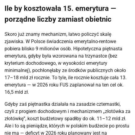
Ile by kosztowała 15. emerytura —
porządne liczby zamiast obietnic
Skoro już znamy mechanizm, łatwo policzyć skalę
zjawiska. W Polsce świadczenia emerytalno-rentowe
pobiera blisko 9 milionów osób. Hipotetyczna piętnasta
emerytura, gdyby była wzorowana na trzynastce (bez
kryterium dochodowego, w wysokości emerytury
minimalnej), pochłonęłaby ze środków publicznych około
17–18 mld zł rocznie. To tyle, ile rocznie kosztuje cała 13.
emerytura — w 2026 roku FUS zaplanował na ten cel ok.
16,5 mld zł.
Gdyby zaś piętnastka działała na zasadzie czternastki,
czyli z progiem dochodowym i mechanizmem „złotówka za
złotówkę”, koszt budżetowy spadłby do ok. 11–12 mld zł.
Ale i to są pieniądze, których w polskim budżecie po prostu
nie ma — deficyt w 2026 roku planowany jest na