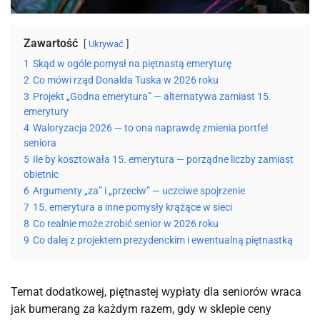
Zawartość
Ukrywać
1
Skąd w ogóle pomysł na piętnastą emeryturę
2
Co mówi rząd Donalda Tuska w 2026 roku
3
Projekt „Godna emerytura” — alternatywa zamiast 15.
emerytury
4
Waloryzacja 2026 — to ona naprawdę zmienia portfel
seniora
5
Ile by kosztowała 15. emerytura — porządne liczby zamiast
obietnic
6
Argumenty „za” i „przeciw” — uczciwe spojrzenie
7
15. emerytura a inne pomysły krążące w sieci
8
Co realnie może zrobić senior w 2026 roku
9
Co dalej z projektem prezydenckim i ewentualną piętnastką
Temat dodatkowej, piętnastej wypłaty dla seniorów wraca
jak bumerang za każdym razem, gdy w sklepie ceny