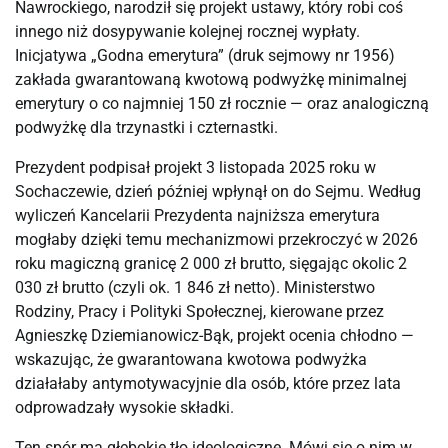
Nawrockiego, narodził się projekt ustawy, który robi coś
innego niż dosypywanie kolejnej rocznej wypłaty.
Inicjatywa „Godna emerytura” (druk sejmowy nr 1956)
zakłada gwarantowaną kwotową podwyżkę minimalnej
emerytury o co najmniej 150 zł rocznie — oraz analogiczną
podwyżkę dla trzynastki i czternastki.
Prezydent podpisał projekt 3 listopada 2025 roku w
Sochaczewie, dzień później wpłynął on do Sejmu. Według
wyliczeń Kancelarii Prezydenta najniższa emerytura
mogłaby dzięki temu mechanizmowi przekroczyć w 2026
roku magiczną granicę 2 000 zł brutto, sięgając okolic 2
030 zł brutto (czyli ok. 1 846 zł netto). Ministerstwo
Rodziny, Pracy i Polityki Społecznej, kierowane przez
Agnieszkę Dziemianowicz-Bąk, projekt ocenia chłodno —
wskazując, że gwarantowana kwotowa podwyżka
działałaby antymotywacyjnie dla osób, które przez lata
odprowadzały wysokie składki.
Ten spór ma głębokie tło ideologiczne. Mówi się o nim w