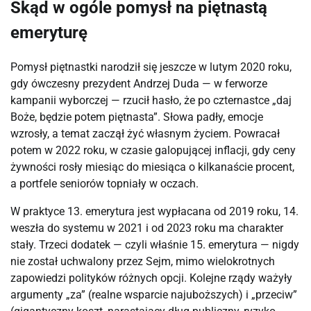
Skąd w ogóle pomysł na piętnastą
emeryturę
Pomysł piętnastki narodził się jeszcze w lutym 2020 roku,
gdy ówczesny prezydent Andrzej Duda — w ferworze
kampanii wyborczej — rzucił hasło, że po czternastce „daj
Boże, będzie potem piętnasta”. Słowa padły, emocje
wzrosły, a temat zaczął żyć własnym życiem. Powracał
potem w 2022 roku, w czasie galopującej inflacji, gdy ceny
żywności rosły miesiąc do miesiąca o kilkanaście procent,
a portfele seniorów topniały w oczach.
W praktyce 13. emerytura jest wypłacana od 2019 roku, 14.
weszła do systemu w 2021 i od 2023 roku ma charakter
stały. Trzeci dodatek — czyli właśnie 15. emerytura — nigdy
nie został uchwalony przez Sejm, mimo wielokrotnych
zapowiedzi polityków różnych opcji. Kolejne rządy ważyły
argumenty „za” (realne wsparcie najuboższych) i „przeciw”