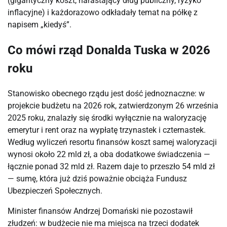
(gigantyczny koszt, narastający dług publiczny, ryzyko
inflacyjne) i każdorazowo odkładały temat na półkę z
napisem „kiedyś”.
Co mówi rząd Donalda Tuska w 2026
roku
Stanowisko obecnego rządu jest dość jednoznaczne: w
projekcie budżetu na 2026 rok, zatwierdzonym 26 września
2025 roku, znalazły się środki wyłącznie na waloryzację
emerytur i rent oraz na wypłatę trzynastek i czternastek.
Według wyliczeń resortu finansów koszt samej waloryzacji
wynosi około 22 mld zł, a oba dodatkowe świadczenia —
łącznie ponad 32 mld zł. Razem daje to przeszło 54 mld zł
— sumę, która już dziś poważnie obciąża Fundusz
Ubezpieczeń Społecznych.
Minister finansów Andrzej Domański nie pozostawił
złudzeń: w budżecie nie ma miejsca na trzeci dodatek