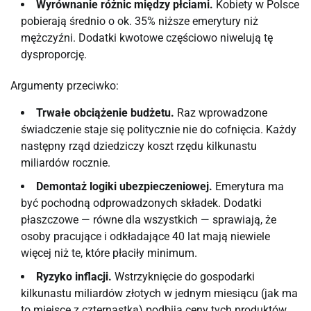
Wyrównanie różnic między płciami.
Kobiety w Polsce
pobierają średnio o ok. 35% niższe emerytury niż
mężczyźni. Dodatki kwotowe częściowo niwelują tę
dysproporcję.
Argumenty przeciwko:
Trwałe obciążenie budżetu.
Raz wprowadzone
świadczenie staje się politycznie nie do cofnięcia. Każdy
następny rząd dziedziczy koszt rzędu kilkunastu
miliardów rocznie.
Demontaż logiki ubezpieczeniowej.
Emerytura ma
być pochodną odprowadzonych składek. Dodatki
płaszczowe — równe dla wszystkich — sprawiają, że
osoby pracujące i odkładające 40 lat mają niewiele
więcej niż te, które płaciły minimum.
Ryzyko inflacji.
Wstrzyknięcie do gospodarki
kilkunastu miliardów złotych w jednym miesiącu (jak ma
to miejsce z czternastką) podbija ceny tych produktów,