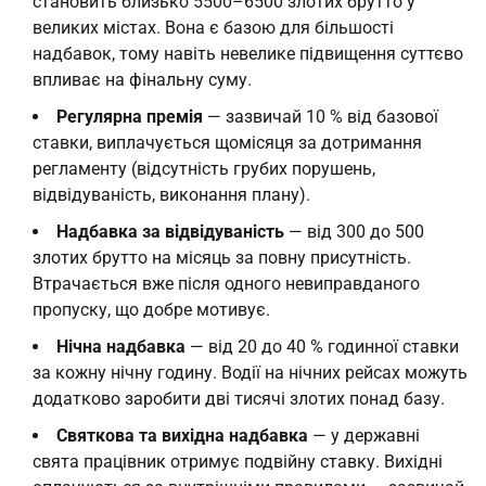
становить близько 5500–6500 злотих брутто у
великих містах. Вона є базою для більшості
надбавок, тому навіть невелике підвищення суттєво
впливає на фінальну суму.
Регулярна премія
— зазвичай 10 % від базової
ставки, виплачується щомісяця за дотримання
регламенту (відсутність грубих порушень,
відвідуваність, виконання плану).
Надбавка за відвідуваність
— від 300 до 500
злотих брутто на місяць за повну присутність.
Втрачається вже після одного невиправданого
пропуску, що добре мотивує.
Нічна надбавка
— від 20 до 40 % годинної ставки
за кожну нічну годину. Водії на нічних рейсах можуть
додатково заробити дві тисячі злотих понад базу.
Святкова та вихідна надбавка
— у державні
свята працівник отримує подвійну ставку. Вихідні