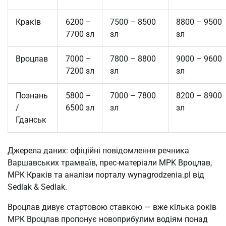
Краків
6200 –
7500 – 8500
8800 – 9500
7700 зл
зл
зл
Вроцлав
7000 –
7800 – 8800
9000 – 9600
7200 зл
зл
зл
Познань
5800 –
7000 – 7800
8200 – 8900
/
6500 зл
зл
зл
Гданськ
Джерела даних: офіційні повідомлення речника
Варшавських трамваїв, прес-матеріали MPK Вроцлав,
MPK Краків та аналізи порталу wynagrodzenia.pl від
Sedlak & Sedlak.
Вроцлав дивує стартовою ставкою — вже кілька років
MPK Вроцлав пропонує новоприбулим водіям понад