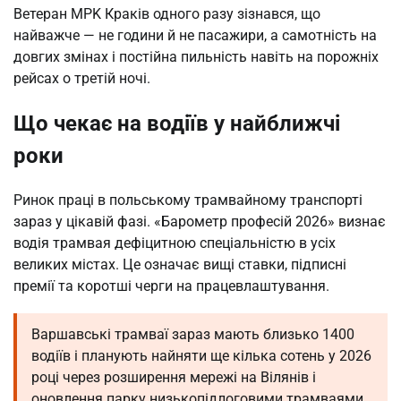
Ветеран MPK Краків одного разу зізнався, що
найважче — не години й не пасажири, а самотність на
довгих змінах і постійна пильність навіть на порожніх
рейсах о третій ночі.
Що чекає на водіїв у найближчі
роки
Ринок праці в польському трамвайному транспорті
зараз у цікавій фазі. «Барометр професій 2026» визнає
водія трамвая дефіцитною спеціальністю в усіх
великих містах. Це означає вищі ставки, підписні
премії та коротші черги на працевлаштування.
Варшавські трамваї зараз мають близько 1400
водіїв і планують найняти ще кілька сотень у 2026
році через розширення мережі на Вілянів і
оновлення парку низькопідлоговими трамваями.