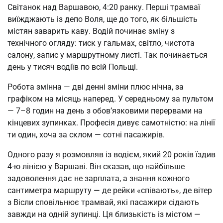
Світанок над Варшавою, 4:20 ранку. Перші трамваї
виїжджають із депо Воля, ще до того, як більшість
містян заварить каву. Водій починає зміну з
технічного огляду: тиск у гальмах, світло, чистота
салону, запис у маршрутному листі. Так починається
день у тисяч водіїв по всій Польщі.
Робота змінна — дві денні зміни плюс нічна, за
графіком на місяць наперед. У середньому за пультом
— 7–8 годин на день з обов’язковими перервами на
кінцевих зупинках. Професія дивує самотністю: на лінії
ти один, хоча за склом — сотні пасажирів.
Одного разу я розмовляв із водієм, який 20 років їздив
4-ю лінією у Варшаві. Він сказав, що найбільше
задоволення дає не зарплата, а знання кожного
сантиметра маршруту — де рейки «співають», де вітер
з Вісли сповільнює трамвай, які пасажири сідають
завжди на одній зупинці. Ця близькість із містом —