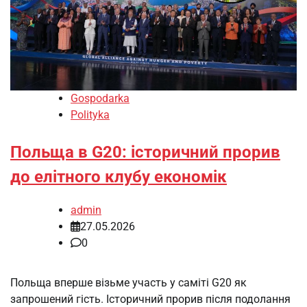
Gospodarka
Polityka
Польща в G20: історичний прорив
до елітного клубу економік
admin
27.05.2026
0
Польща вперше візьме участь у саміті G20 як
запрошений гість. Історичний прорив після подолання