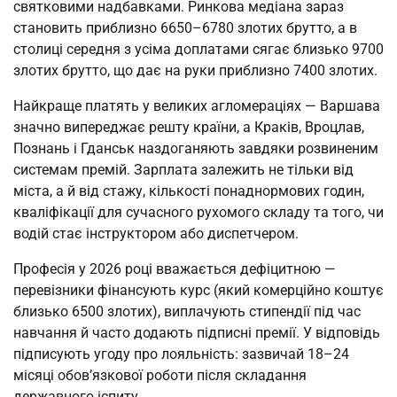
святковими надбавками. Ринкова медіана зараз
становить приблизно 6650–6780 злотих брутто, а в
столиці середня з усіма доплатами сягає близько 9700
злотих брутто, що дає на руки приблизно 7400 злотих.
Найкраще платять у великих агломераціях — Варшава
значно випереджає решту країни, а Краків, Вроцлав,
Познань і Гданськ наздоганяють завдяки розвиненим
системам премій. Зарплата залежить не тільки від
міста, а й від стажу, кількості понаднормових годин,
кваліфікації для сучасного рухомого складу та того, чи
водій стає інструктором або диспетчером.
Професія у 2026 році вважається дефіцитною —
перевізники фінансують курс (який комерційно коштує
близько 6500 злотих), виплачують стипендії під час
навчання й часто додають підписні премії. У відповідь
підписують угоду про лояльність: зазвичай 18–24
місяці обов’язкової роботи після складання
державного іспиту.