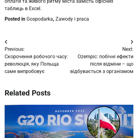
оплати та живого ритму міста замість офісних
таблиць в Excel.
Posted in
Gospodarka
,
Zawody i praca
Post
Previous:
Next:
navigation
Скорочення робочого часу:
Ozempic: побічні ефекти
революція, яку Польща
після відміни – що
саме випробовує
відбувається з організмом
Related Posts