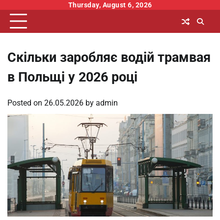
Skip
Thursday, August 6, 2026
to
content
Скільки заробляє водій трамвая
в Польщі у 2026 році
Posted on
26.05.2026
by
admin