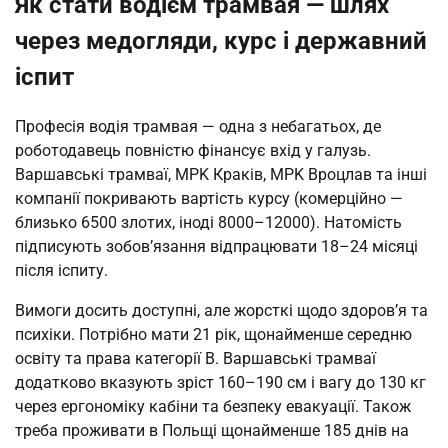
Як стати водієм трамвая — шлях
через медогляди, курс і державний
іспит
Професія водія трамвая — одна з небагатьох, де
роботодавець повністю фінансує вхід у галузь.
Варшавські трамваї, MPK Краків, MPK Вроцлав та інші
компанії покривають вартість курсу (комерційно —
близько 6500 злотих, іноді 8000–12000). Натомість
підписують зобов’язання відпрацювати 18–24 місяці
після іспиту.
Вимоги досить доступні, але жорсткі щодо здоров’я та
психіки. Потрібно мати 21 рік, щонайменше середню
освіту та права категорії B. Варшавські трамваї
додатково вказують зріст 160–190 см і вагу до 130 кг
через ергономіку кабіни та безпеку евакуації. Також
треба проживати в Польщі щонайменше 185 днів на