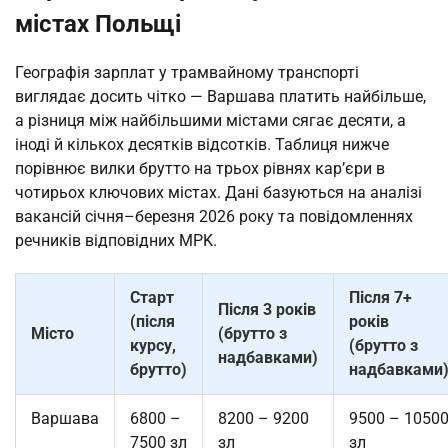
містах Польщі
Географія зарплат у трамвайному транспорті
виглядає досить чітко — Варшава платить найбільше,
а різниця між найбільшими містами сягає десяти, а
іноді й кількох десятків відсотків. Таблиця нижче
порівнює вилки брутто на трьох рівнях кар’єри в
чотирьох ключових містах. Дані базуються на аналізі
вакансій січня–березня 2026 року та повідомленнях
речників відповідних MPK.
Старт
Після 7+
Після 3 років
(після
років
Місто
(брутто з
курсу,
(брутто з
надбавками)
брутто)
надбавками
Варшава
6800 –
8200 – 9200
9500 – 1050
7500 зл
зл
зл