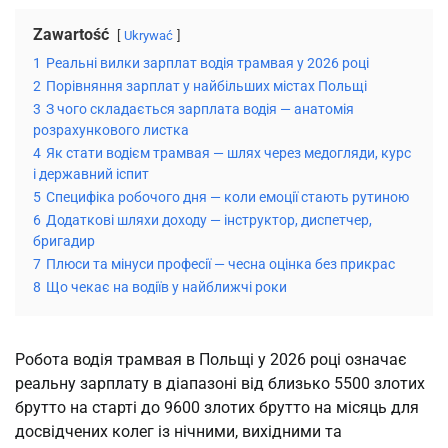
Zawartość
Ukrywać
1
Реальні вилки зарплат водія трамвая у 2026 році
2
Порівняння зарплат у найбільших містах Польщі
3
З чого складається зарплата водія — анатомія
розрахункового листка
4
Як стати водієм трамвая — шлях через медогляди, курс
і державний іспит
5
Специфіка робочого дня — коли емоції стають рутиною
6
Додаткові шляхи доходу — інструктор, диспетчер,
бригадир
7
Плюси та мінуси професії — чесна оцінка без прикрас
8
Що чекає на водіїв у найближчі роки
Робота водія трамвая в Польщі у 2026 році означає
реальну зарплату в діапазоні від близько 5500 злотих
брутто на старті до 9600 злотих брутто на місяць для
досвідчених колег із нічними, вихідними та