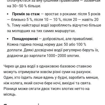
оплачуються за внутрішніми правилами — зазвичай
на 30–50 % більше.
Премія за стаж
— зростає з роками: після 5 років
— близько 5 %, після 10 — 10 %, після 20 — навіть 20
%. Тому найстарші водії заробляють відчутно більше
за молодших на тих самих маршрутах.
Понаднормові
— добровільні, але привабливі.
Кожна година понад норму дає 50 або 100 %
доплати. Деякі досвідчені водії регулярно беруть їх,
додаючи до зарплати 1000–2000 злотих.
Через це два водії з однаковою базовою ставкою
можуть отримувати зовсім різні суми на рахунок.
Один, хто їздить лише вдень у будні, заробить менше,
ніж колега, який охоче бере ночі, вихідні та свята.
Різниця може сягати двох тисяч злотих нетто на
місяць.