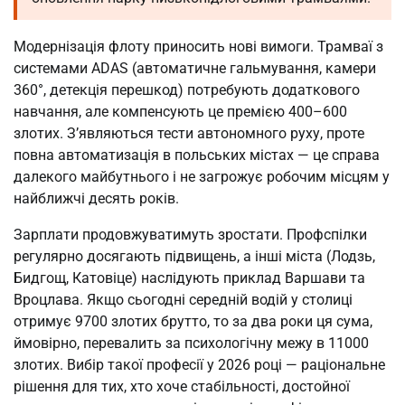
Модернізація флоту приносить нові вимоги. Трамваї з
системами ADAS (автоматичне гальмування, камери
360°, детекція перешкод) потребують додаткового
навчання, але компенсують це премією 400–600
злотих. З’являються тести автономного руху, проте
повна автоматизація в польських містах — це справа
далекого майбутнього і не загрожує робочим місцям у
найближчі десять років.
Зарплати продовжуватимуть зростати. Профспілки
регулярно досягають підвищень, а інші міста (Лодзь,
Бидгощ, Катовіце) наслідують приклад Варшави та
Вроцлава. Якщо сьогодні середній водій у столиці
отримує 9700 злотих брутто, то за два роки ця сума,
ймовірно, перевалить за психологічну межу в 11000
злотих. Вибір такої професії у 2026 році — раціональне
рішення для тих, хто хоче стабільності, достойної