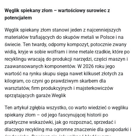
Węglik spiekany złom – wartościowy surowiec z
potencjałem
Węglik spiekany złom stanowi jeden z najcenniejszych
materiałów trafiających do skupów metali w Polsce i na
świecie. Ten twardy, odporny kompozyt, potocznie zwany
widią, kryje w sobie wolfram i inne metale rzadkie, które po
recyklingu wracają do produkcji narzędzi, części maszyn i
zaawansowanych komponentów. W 2026 roku jego
wartość na rynku skupu sięga nawet kilkuset złotych za
kilogram, co czyni go prawdziwym skarbem dla
warsztatów, firm produkcyjnych i majsterkowiczów
sprzątających garaże.⁠Weglik
Ten artykuł zgłębia wszystko, co warto wiedzieć o węgliku
spiekany złom – od jego fascynującej historii po
praktyczne wskazówki, jak go rozpoznać, sprzedać i
dlaczego recykling ma ogromne znaczenie dla gospodarki i