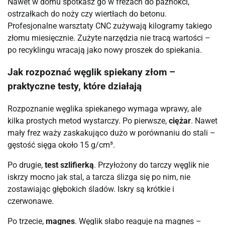
Nawet w domu spotkasz go w frezach do paznokci,
ostrzałkach do noży czy wiertłach do betonu.
Profesjonalne warsztaty CNC zużywają kilogramy takiego
złomu miesięcznie. Zużyte narzędzia nie tracą wartości –
po recyklingu wracają jako nowy proszek do spiekania.
Jak rozpoznać węglik spiekany złom –
praktyczne testy, które działają
Rozpoznanie węglika spiekanego wymaga wprawy, ale
kilka prostych metod wystarczy. Po pierwsze,
ciężar
. Nawet
mały frez waży zaskakująco dużo w porównaniu do stali –
gęstość sięga około 15 g/cm³.
Po drugie,
test szlifierką
. Przyłożony do tarczy węglik nie
iskrzy mocno jak stal, a tarcza ślizga się po nim, nie
zostawiając głębokich śladów. Iskry są krótkie i
czerwonawe.
Po trzecie,
magnes
. Węglik słabo reaguje na magnes –