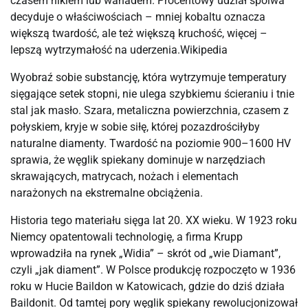
czasem niklem lub wanadem. Procentowy udział spoiwa
decyduje o właściwościach – mniej kobaltu oznacza
większą twardość, ale też większą kruchość, więcej –
lepszą wytrzymałość na uderzenia.⁠Wikipedia
Wyobraź sobie substancję, która wytrzymuje temperatury
sięgające setek stopni, nie ulega szybkiemu ścieraniu i tnie
stal jak masło. Szara, metaliczna powierzchnia, czasem z
połyskiem, kryje w sobie siłę, której pozazdrościłyby
naturalne diamenty. Twardość na poziomie 900–1600 HV
sprawia, że węglik spiekany dominuje w narzędziach
skrawających, matrycach, nożach i elementach
narażonych na ekstremalne obciążenia.
Historia tego materiału sięga lat 20. XX wieku. W 1923 roku
Niemcy opatentowali technologię, a firma Krupp
wprowadziła na rynek „Widia” – skrót od „wie Diamant”,
czyli „jak diament”. W Polsce produkcję rozpoczęto w 1936
roku w Hucie Baildon w Katowicach, gdzie do dziś działa
Baildonit. Od tamtej pory węglik spiekany rewolucjonizował