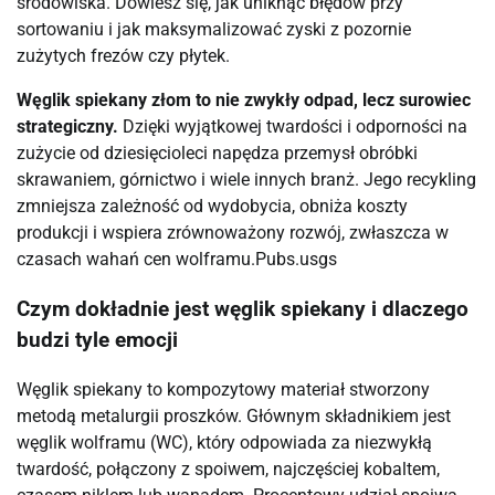
środowiska. Dowiesz się, jak uniknąć błędów przy
sortowaniu i jak maksymalizować zyski z pozornie
zużytych frezów czy płytek.
Węglik spiekany złom to nie zwykły odpad, lecz surowiec
strategiczny.
Dzięki wyjątkowej twardości i odporności na
zużycie od dziesięcioleci napędza przemysł obróbki
skrawaniem, górnictwo i wiele innych branż. Jego recykling
zmniejsza zależność od wydobycia, obniża koszty
produkcji i wspiera zrównoważony rozwój, zwłaszcza w
czasach wahań cen wolframu.⁠Pubs.usgs
Czym dokładnie jest węglik spiekany i dlaczego
budzi tyle emocji
Węglik spiekany to kompozytowy materiał stworzony
metodą metalurgii proszków. Głównym składnikiem jest
węglik wolframu (WC), który odpowiada za niezwykłą
twardość, połączony z spoiwem, najczęściej kobaltem,