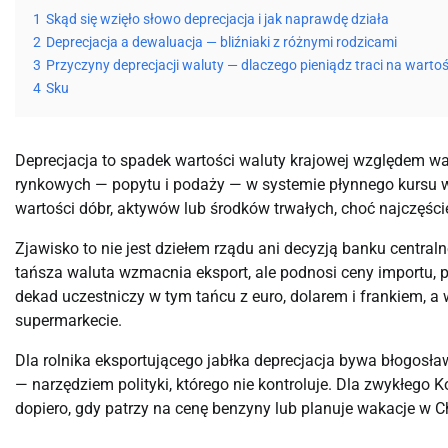
1
Skąd się wzięło słowo deprecjacja i jak naprawdę działa
2
Deprecjacja a dewaluacja — bliźniaki z różnymi rodzicami
3
Przyczyny deprecjacji waluty — dlaczego pieniądz traci na wartoś
4
Sku
Deprecjacja to spadek wartości waluty krajowej względem w
rynkowych — popytu i podaży — w systemie płynnego kursu w
wartości dóbr, aktywów lub środków trwałych, choć najczęści
Zjawisko to nie jest dziełem rządu ani decyzją banku central
tańsza waluta wzmacnia eksport, ale podnosi ceny importu, pal
dekad uczestniczy w tym tańcu z euro, dolarem i frankiem, a 
supermarkecie.
Dla rolnika eksportującego jabłka deprecjacja bywa błogosł
— narzędziem polityki, którego nie kontroluje. Dla zwykłego
dopiero, gdy patrzy na cenę benzyny lub planuje wakacje w C