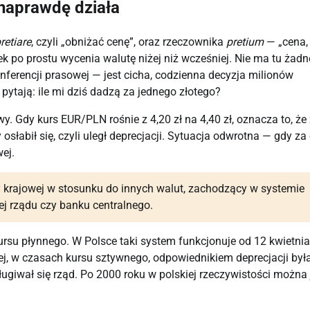
 naprawdę działa
retiare
, czyli „obniżać cenę”, oraz rzeczownika
pretium
— „cena,
k po prostu wycenia walutę niżej niż wcześniej. Nie ma tu żad
nferencji prasowej — jest cicha, codzienna decyzja milionów
pytają: ile mi dziś dadzą za jednego złotego?
 Gdy kurs EUR/PLN rośnie z 4,20 zł na 4,40 zł, oznacza to, że 
 osłabił się, czyli uległ deprecjacji. Sytuacja odwrotna — gdy za
ej.
 krajowej w stosunku do innych walut, zachodzący w systemie
ej rządu czy banku centralnego.
ursu płynnego. W Polsce taki system funkcjonuje od 12 kwietnia
iej, w czasach kursu sztywnego, odpowiednikiem deprecjacji był
ugiwał się rząd. Po 2000 roku w polskiej rzeczywistości można 