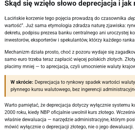
Skąd się wzięło słowo deprecjacja i jak
Łacińskie korzenie tego pojęcia prowadzą do czasownika
dep
wartość”. Już sama etymologia zdradza naturę zjawiska: ryne
dekretu, podpisu prezesa banku centralnego ani uroczystej ko
inwestorów, eksporterów i spekulantów, którzy każdego ranka 
Mechanizm działa prosto, choć z pozoru wydaje się zagadkowy.
samo euro trzeba teraz zapłacić więcej polskich złotych. Złoty
płacimy mniej — to aprecjacja, czyli umocnienie waluty krajow
W skrócie:
Deprecjacja to rynkowy spadek wartości waluty
płynnego kursu walutowego, bez ingerencji administracyjn
Warto pamiętać, że deprecjacja dotyczy wyłącznie systemu k
2000 roku, kiedy NBP oficjalnie uwolnił kurs złotego. Wcześn
właśnie dewaluacja — narzędzie administracyjne, którym posł
mówić wyłącznie o deprecjacji złotego, nie o jego dewaluacji.