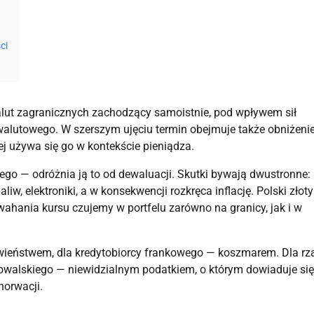
ci
alut zagranicznych zachodzący samoistnie, pod wpływem sił
alutowego. W szerszym ujęciu termin obejmuje także obniżeni
ej używa się go w kontekście pieniądza.
nego — odróżnia ją to od dewaluacji. Skutki bywają dwustronne:
iw, elektroniki, a w konsekwencji rozkręca inflację. Polski złot
wahania kursu czujemy w portfelu zarówno na granicy, jak i w
awieństwem, dla kredytobiorcy frankowego — koszmarem. Dla rz
 Kowalskiego — niewidzialnym podatkiem, o którym dowiaduje się
horwacji.