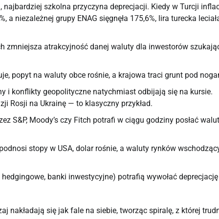
najbardziej szkolna przyczyna deprecjacji. Kiedy w Turcji infla
 a niezależnej grupy ENAG sięgnęła 175,6%, lira turecka leciał
h zmniejsza atrakcyjność danej waluty dla inwestorów szukają
uje, popyt na waluty obce rośnie, a krajowa traci grunt pod noga
 i konflikty geopolityczne natychmiast odbijają się na kursie.
ji Rosji na Ukrainę — to klasyczny przykład.
zez S&P, Moody’s czy Fitch potrafi w ciągu godziny posłać walu
podnosi stopy w USA, dolar rośnie, a waluty rynków wschodzą
 hedgingowe, banki inwestycyjne) potrafią wywołać deprecjację
 nakładają się jak fale na siebie, tworząc spiralę, z której trud