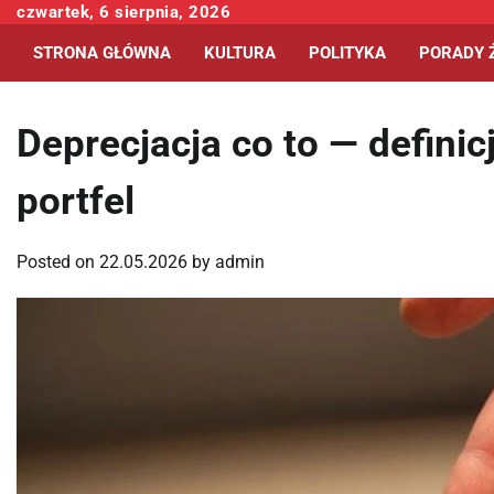
Skip
czwartek, 6 sierpnia, 2026
to
STRONA GŁÓWNA
KULTURA
POLITYKA
PORADY 
content
Deprecjacja co to — definic
portfel
Posted on
22.05.2026
by
admin