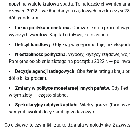
popyt na walutę krajową spada. To najczęściej wymieniana, 
czerwcu 2022 r. według danych rządowych przekroczyła 78%,
dół tygodniami.
Luźna polityka monetarna.
Obniżanie stóp procentowyc
wyższych zwrotów. Kapitał odpływa, kurs słabnie.
Deficyt handlowy.
Gdy kraj więcej importuje, niż eksport
Niestabilność polityczna.
Wybory, kryzysy rządowe, wojny
Pamiętne osłabienie złotego na początku 2022 r. — po inwaz
Decyzje agencji ratingowych.
Obniżenie ratingu kraju pr
dół o kilka procent.
Zmiany w polityce monetarnej innych państw.
Gdy Fed 
w tym złoty — często słabną.
Spekulacyjny odpływ kapitału.
Wielcy gracze (fundusze
samymi swoimi decyzjami sprzedażowymi.
Co ciekawe, te czynniki rzadko działają w pojedynkę. Zazwyczaj