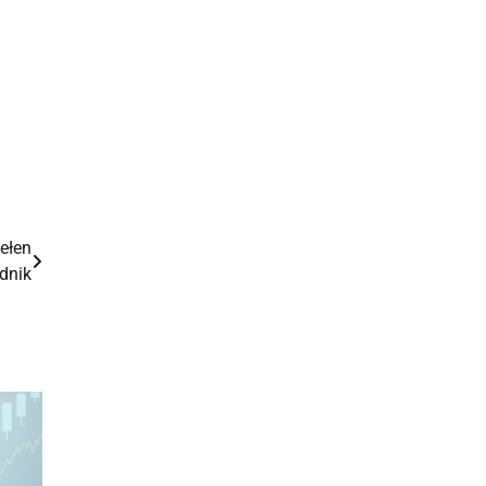
m
ełen
dnik