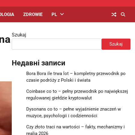
OLOGIA
ZDROWIE
PL
Szukaj
 na
Szukaj
Недавні записи
Bora Bora ile trwa lot – kompletny przewodnik po
czasie podróży z Polski i świata
Coinbase co to – pełny przewodnik po największej
regulowanej giełdzie kryptowalut
Dysonans co to – pełne wyjaśnienie znaczeń w
muzyce, psychologii i codzienności
Czy złoto traci na wartości – fakty, mechanizmy i
realia 2026