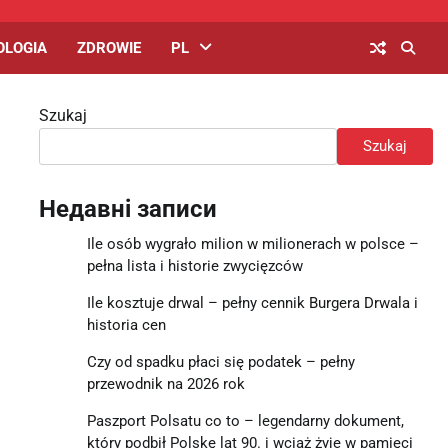
OLOGIA
ZDROWIE
PL
Szukaj
Szukaj
Недавні записи
Ile osób wygrało milion w milionerach w polsce –
pełna lista i historie zwycięzców
Ile kosztuje drwal – pełny cennik Burgera Drwala i
historia cen
Czy od spadku płaci się podatek – pełny
przewodnik na 2026 rok
Paszport Polsatu co to – legendarny dokument,
który podbił Polskę lat 90. i wciąż żyje w pamięci