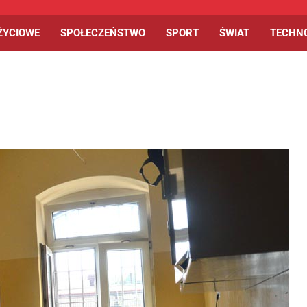
ŻYCIOWE
SPOŁECZEŃSTWO
SPORT
ŚWIAT
TECHN