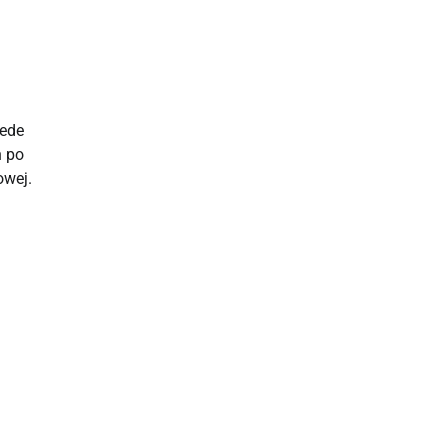
zede
h po
owej.