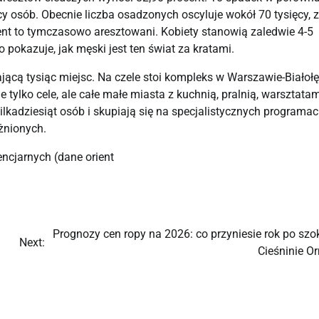
y osób. Obecnie liczba osadzonych oscyluje wokół 70 tysięcy, z 
nt to tymczasowo aresztowani. Kobiety stanowią zaledwie 4-5 
co pokazuje, jak męski jest ten świat za kratami.
cą tysiąc miejsc. Na czele stoi kompleks w Warszawie-Białołęc
tylko cele, ale całe małe miasta z kuchnią, pralnią, warsztatami
lkadziesiąt osób i skupiają się na specjalistycznych programac
żnionych.
encjarnych
(dane
orient
Prognozy cen ropy na 2026: co przyniesie rok po szo
Next:
Cieśninie O