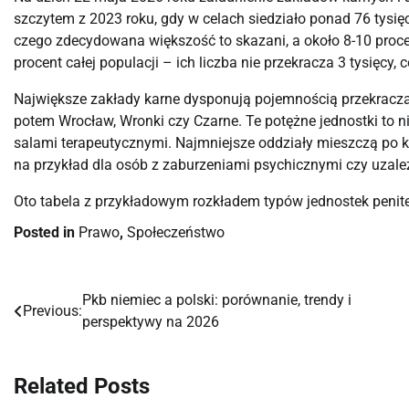
szczytem z 2023 roku, gdy w celach siedziało ponad 76 tysięc
czego zdecydowana większość to skazani, a około 8-10 proce
procent całej populacji – ich liczba nie przekracza 3 tysięcy, 
Największe zakłady karne dysponują pojemnością przekraczają
potem Wrocław, Wronki czy Czarne. Te potężne jednostki to nie 
salami terapeutycznymi. Najmniejsze oddziały mieszczą po ki
na przykład dla osób z zaburzeniami psychicznymi czy uzale
Oto
tabela
z
przykładowym
rozkładem
typów
jednostek
penit
Posted in
Prawo
,
Społeczeństwo
Pkb niemiec a polski: porównanie, trendy i
Nawigacja
Previous:
perspektywy na 2026
wpisu
Related Posts