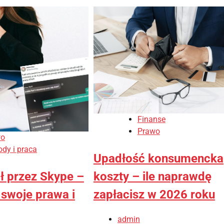
Finanse
Prawo
wo
dy i praca
Upadłość konsumencka
ił przez Skype –
koszty – ile naprawdę
 swoje prawa i
zapłacisz w 2026 roku
admin