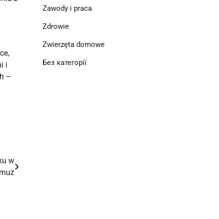
Zawody i praca
Zdrowie
Zwierzęta domowe
e, 
Без категорії
 i 
h – 
ku w
rmuz