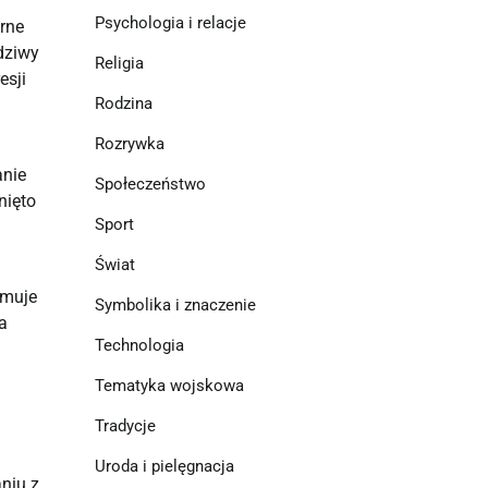
Psychologia i relacje
ne 
ziwy 
Religia
sji 
Rodzina
Rozrywka
nie 
Społeczeństwo
ięto 
Sport
Świat
muje 
Symbolika i znaczenie
a 
Technologia
Tematyka wojskowa
Tradycje
Uroda i pielęgnacja
iu z 