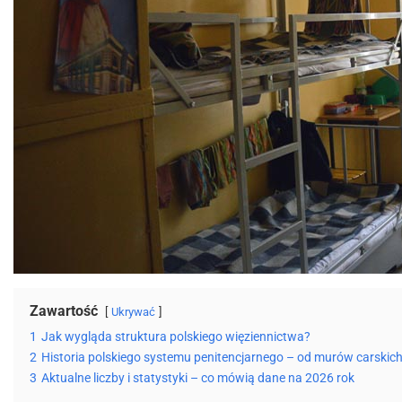
Zawartość
Ukrywać
1
Jak wygląda struktura polskiego więziennictwa?
2
Historia polskiego systemu penitencjarnego – od murów carskich
3
Aktualne liczby i statystyki – co mówią dane na 2026 rok