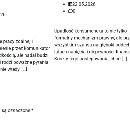
22.05.2026
0
026
Upadłość konsumencka to nie tylko
formalny mechanizm prawny, ale pr
 pracy zdalnej i
wszystkim szansa na głęboki oddec
ienie przez komunikator
latach napięcia i niepewności finans
dkością, ale nadal budzi
Koszty tego postępowania, choć […]
 rodzi poważne pytania
ie wtedy, […]
 są oznaczone
*