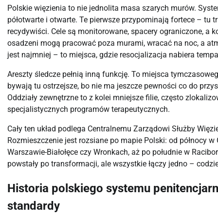
Polskie więzienia to nie jednolita masa szarych murów. Syste
półotwarte i otwarte. Te pierwsze przypominają fortece – tu 
recydywiści. Cele są monitorowane, spacery ograniczone, a k
osadzeni mogą pracować poza murami, wracać na noc, a atmos
jest najmniej – to miejsca, gdzie resocjalizacja nabiera tempa
Areszty śledcze pełnią inną funkcję. To miejsca tymczasoweg
bywają tu ostrzejsze, bo nie ma jeszcze pewności co do przysz
Oddziały zewnętrzne to z kolei mniejsze filie, często zlokali
specjalistycznych programów terapeutycznych.
Cały ten układ podlega Centralnemu Zarządowi Służby Więzi
Rozmieszczenie jest rozsiane po mapie Polski: od północy w
Warszawie-Białołęce czy Wronkach, aż po południe w Raciborz
powstały po transformacji, ale wszystkie łączy jedno – codz
Historia polskiego systemu penitencjar
standardy