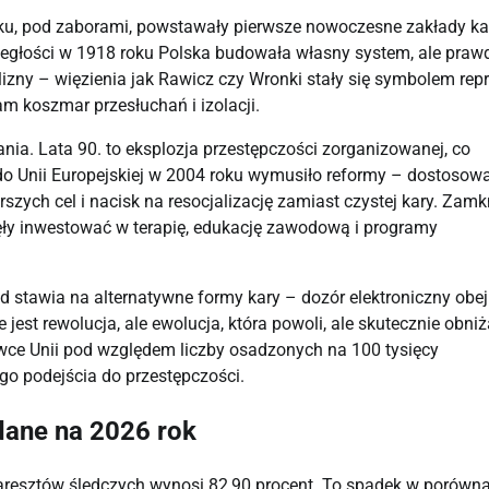
ieku, pod zaborami, powstawały pierwsze nowoczesne zakłady kar
głości w 1918 roku Polska budowała własny system, ale prawd
izny – więzienia jak Rawicz czy Wronki stały się symbolem repre
m koszmar przesłuchań i izolacji.
ia. Lata 90. to eksplozja przestępczości zorganizowanej, co 
 do Unii Europejskiej w 2004 roku wymusiło reformy – dostosowa
zych cel i nacisk na resocjalizację zamiast czystej kary. Zamkn
częły inwestować w terapię, edukację zawodową i programy 
d stawia na alternatywne formy kary – dozór elektroniczny obej
jest rewolucja, ale ewolucja, która powoli, ale skutecznie obniż
wce Unii pod względem liczby osadzonych na 100 tysięcy 
go podejścia do przestępczości.
 dane na 2026 rok
aresztów śledczych wynosi 82,90 procent. To spadek w porównan