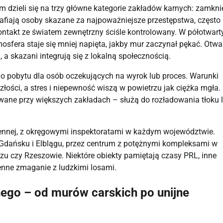
m dzieli się na trzy główne kategorie zakładów karnych: zamknięt
trafiają osoby skazane za najpoważniejsze przestępstwa, często 
ontakt ze światem zewnętrzny ściśle kontrolowany. W półotwarty
fera staje się mniej napięta, jakby mur zaczynał pękać. Otwar
, a skazani integrują się z lokalną społecznością.
o pobytu dla osób oczekujących na wyrok lub proces. Warunki 
łości, a stres i niepewność wiszą w powietrzu jak ciężka mgła. 
zowane przy większych zakładach – służą do rozładowania tłoku l
ennej, z okręgowymi inspektoratami w każdym województwie. 
 Gdańsku i Elblągu, przez centrum z potężnymi kompleksami w 
u czy Rzeszowie. Niektóre obiekty pamiętają czasy PRL, inne 
ienne zmaganie z ludzkimi losami.
nego – od murów carskich po unijne