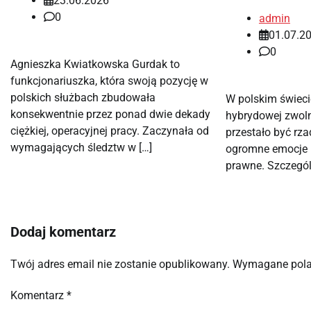
23.06.2026
0
admin
01.07.2
0
Agnieszka Kwiatkowska Gurdak to
funkcjonariuszka, która swoją pozycję w
polskich służbach zbudowała
W polskim świecie
konsekwentnie przez ponad dwie dekady
hybrydowej zwoln
ciężkiej, operacyjnej pracy. Zaczynała od
przestało być rza
wymagających śledztw w […]
ogromne emocje i
prawne. Szczególn
Dodaj komentarz
Twój adres email nie zostanie opublikowany.
Wymagane pola
Komentarz
*