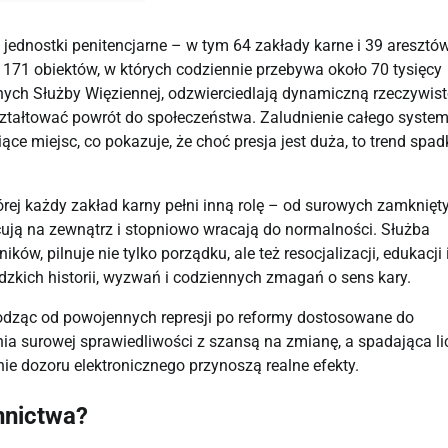
ednostki penitencjarne – w tym 64 zakłady karne i 39 aresztów
 171 obiektów, w których codziennie przebywa około 70 tysięcy 
ych Służby Więziennej, odzwierciedlają dynamiczną rzeczywisto
 kształtować powrót do społeczeństwa. Zaludnienie całego system
ce miejsc, co pokazuje, że choć presja jest duża, to trend spad
rej każdy zakład karny pełni inną rolę – od surowych zamknięty
ują na zewnątrz i stopniowo wracają do normalności. Służba 
ów, pilnuje nie tylko porządku, ale też resocjalizacji, edukacji i
udzkich historii, wyzwań i codziennych zmagań o sens kary.
odząc od powojennych represji po reformy dostosowane do 
ia surowej sprawiedliwości z szansą na zmianę, a spadająca li
e dozoru elektronicznego przynoszą realne efekty.
nnictwa?