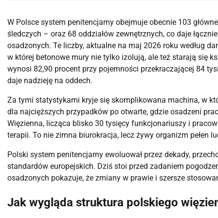
W Polsce system penitencjarny obejmuje obecnie 103 główne j
śledczych – oraz 68 oddziałów zewnętrznych, co daje łącznie
osadzonych. Te liczby, aktualne na maj 2026 roku według dan
w której betonowe mury nie tylko izolują, ale też starają się
wynosi 82,90 procent przy pojemności przekraczającej 84 tysią
daje nadzieję na oddech.
Za tymi statystykami kryje się skomplikowana machina, w któ
dla najcięższych przypadków po otwarte, gdzie osadzeni prac
Więzienna, licząca blisko 30 tysięcy funkcjonariuszy i pracownik
terapii. To nie zimna biurokracja, lecz żywy organizm pełen l
Polski system penitencjarny ewoluował przez dekady, przech
standardów europejskich. Dziś stoi przed zadaniem pogodzen
osadzonych pokazuje, że zmiany w prawie i szersze stosowani
Jak wygląda struktura polskiego więzie