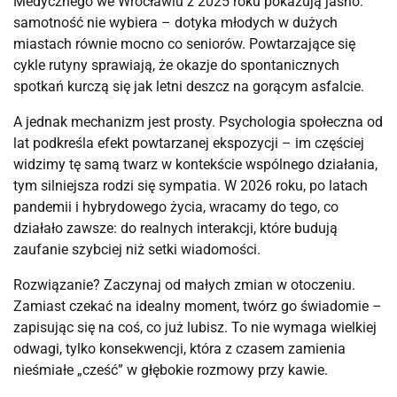
Medycznego we Wrocławiu z 2025 roku pokazują jasno: 
samotność nie wybiera – dotyka młodych w dużych 
miastach równie mocno co seniorów. Powtarzające się 
cykle rutyny sprawiają, że okazje do spontanicznych 
spotkań kurczą się jak letni deszcz na gorącym asfalcie.
A jednak mechanizm jest prosty. Psychologia społeczna od 
lat podkreśla efekt powtarzanej ekspozycji – im częściej 
widzimy tę samą twarz w kontekście wspólnego działania, 
tym silniejsza rodzi się sympatia. W 2026 roku, po latach 
pandemii i hybrydowego życia, wracamy do tego, co 
działało zawsze: do realnych interakcji, które budują 
zaufanie szybciej niż setki wiadomości.
Rozwiązanie? Zaczynaj od małych zmian w otoczeniu. 
Zamiast czekać na idealny moment, twórz go świadomie – 
zapisując się na coś, co już lubisz. To nie wymaga wielkiej 
odwagi, tylko konsekwencji, która z czasem zamienia 
nieśmiałe „cześć” w głębokie rozmowy przy kawie.