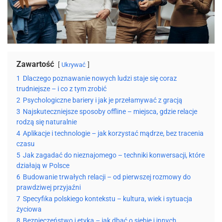
Zawartość
Ukrywać
1
Dlaczego poznawanie nowych ludzi staje się coraz
trudniejsze – i co z tym zrobić
2
Psychologiczne bariery i jak je przełamywać z gracją
3
Najskuteczniejsze sposoby offline – miejsca, gdzie relacje
rodzą się naturalnie
4
Aplikacje i technologie – jak korzystać mądrze, bez tracenia
czasu
5
Jak zagadać do nieznajomego – techniki konwersacji, które
działają w Polsce
6
Budowanie trwałych relacji – od pierwszej rozmowy do
prawdziwej przyjaźni
7
Specyfika polskiego kontekstu – kultura, wiek i sytuacja
życiowa
8
Bezpieczeństwo i etyka – jak dbać o siebie i innych