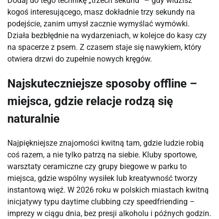
Dodaj do tego technikę „trzech sekund” – gdy widzisz 
kogoś interesującego, masz dokładnie trzy sekundy na 
podejście, zanim umysł zacznie wymyślać wymówki. 
Działa bezbłędnie na wydarzeniach, w kolejce do kasy czy 
na spacerze z psem. Z czasem staje się nawykiem, który 
otwiera drzwi do zupełnie nowych kręgów.
Najskuteczniejsze sposoby offline –
miejsca, gdzie relacje rodzą się
naturalnie
Najpiękniejsze znajomości kwitną tam, gdzie ludzie robią 
coś razem, a nie tylko patrzą na siebie. Kluby sportowe, 
warsztaty ceramiczne czy grupy biegowe w parku to 
miejsca, gdzie wspólny wysiłek lub kreatywność tworzy 
instantową więź. W 2026 roku w polskich miastach kwitną 
inicjatywy typu daytime clubbing czy speedfriending – 
imprezy w ciągu dnia, bez presji alkoholu i późnych godzin.