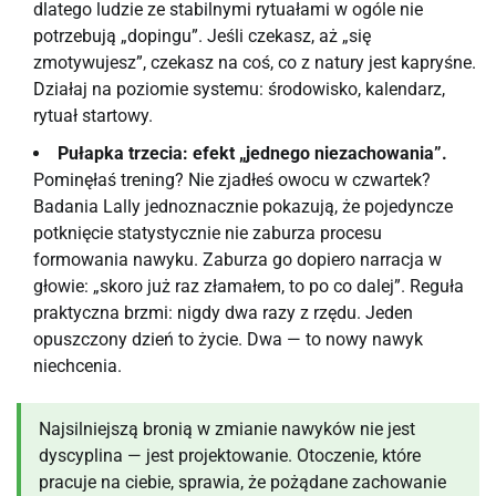
dlatego ludzie ze stabilnymi rytuałami w ogóle nie
potrzebują „dopingu”. Jeśli czekasz, aż „się
zmotywujesz”, czekasz na coś, co z natury jest kapryśne.
Działaj na poziomie systemu: środowisko, kalendarz,
rytuał startowy.
Pułapka trzecia: efekt „jednego niezachowania”.
Pominęłaś trening? Nie zjadłeś owocu w czwartek?
Badania Lally jednoznacznie pokazują, że pojedyncze
potknięcie statystycznie nie zaburza procesu
formowania nawyku. Zaburza go dopiero narracja w
głowie: „skoro już raz złamałem, to po co dalej”. Reguła
praktyczna brzmi: nigdy dwa razy z rzędu. Jeden
opuszczony dzień to życie. Dwa — to nowy nawyk
niechcenia.
Najsilniejszą bronią w zmianie nawyków nie jest
dyscyplina — jest projektowanie. Otoczenie, które
pracuje na ciebie, sprawia, że pożądane zachowanie