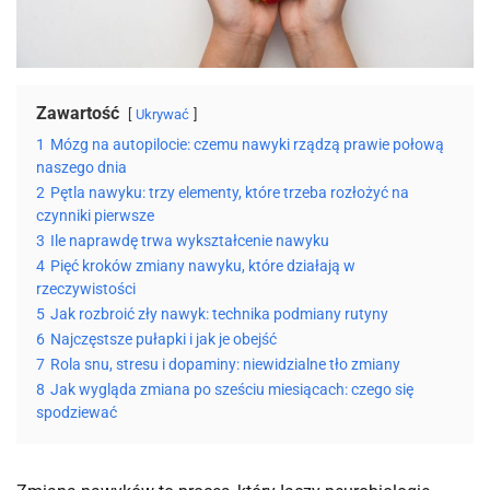
Zawartość
Ukrywać
1
Mózg na autopilocie: czemu nawyki rządzą prawie połową
naszego dnia
2
Pętla nawyku: trzy elementy, które trzeba rozłożyć na
czynniki pierwsze
3
Ile naprawdę trwa wykształcenie nawyku
4
Pięć kroków zmiany nawyku, które działają w
rzeczywistości
5
Jak rozbroić zły nawyk: technika podmiany rutyny
6
Najczęstsze pułapki i jak je obejść
7
Rola snu, stresu i dopaminy: niewidzialne tło zmiany
8
Jak wygląda zmiana po sześciu miesiącach: czego się
spodziewać