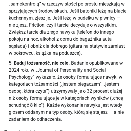
„samokontrolą” w rzeczywistości po prostu mieszkają w
sprzyjających środowiskach. Jeśli batoniki leżą na blacie
kuchennym, zjesz je. Jeśli leżą w pudełku w piwnicy —
nie zjesz. Friction, czyli tarcie, decyduje o wszystkim.
Zwiększ tarcie dla złego nawyku (telefon do innego
pokoju na noc, alkohol z domu do bagażnika auta
sąsiada) i obniż dla dobrego (gitara na statywie zamiast
w pokrowcu, książka na poduszce).
Buduj tożsamość, nie cele.
Badanie opublikowane w
2024 roku w „Journal of Personality and Social
Psychology” wykazało, że osoby formułujące nawyki w
kategoriach tożsamości („jestem biegaczem”, „jestem
osobą, która czyta”) utrzymywały je o 32 procent dłużej
niż osoby formułujące je w kategoriach wyników („chcę
schudnąć 8 kilo”). Każde wykonanie nawyku jest wtedy
głosem oddanym na typ osoby, którą się stajesz — a nie
zadaniem do odhaczenia.