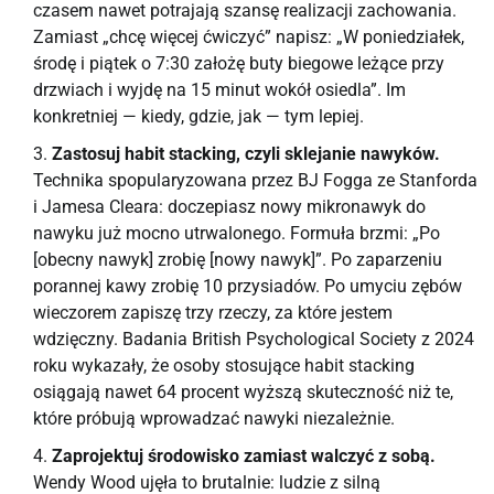
czasem nawet potrajają szansę realizacji zachowania.
Zamiast „chcę więcej ćwiczyć” napisz: „W poniedziałek,
środę i piątek o 7:30 założę buty biegowe leżące przy
drzwiach i wyjdę na 15 minut wokół osiedla”. Im
konkretniej — kiedy, gdzie, jak — tym lepiej.
Zastosuj habit stacking, czyli sklejanie nawyków.
Technika spopularyzowana przez BJ Fogga ze Stanforda
i Jamesa Cleara: doczepiasz nowy mikronawyk do
nawyku już mocno utrwalonego. Formuła brzmi: „Po
[obecny nawyk] zrobię [nowy nawyk]”. Po zaparzeniu
porannej kawy zrobię 10 przysiadów. Po umyciu zębów
wieczorem zapiszę trzy rzeczy, za które jestem
wdzięczny. Badania British Psychological Society z 2024
roku wykazały, że osoby stosujące habit stacking
osiągają nawet 64 procent wyższą skuteczność niż te,
które próbują wprowadzać nawyki niezależnie.
Zaprojektuj środowisko zamiast walczyć z sobą.
Wendy Wood ujęła to brutalnie: ludzie z silną