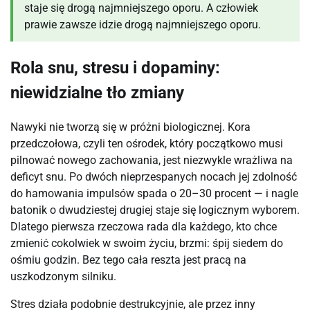
staje się drogą najmniejszego oporu. A człowiek
prawie zawsze idzie drogą najmniejszego oporu.
Rola snu, stresu i dopaminy:
niewidzialne tło zmiany
Nawyki nie tworzą się w próżni biologicznej. Kora
przedczołowa, czyli ten ośrodek, który początkowo musi
pilnować nowego zachowania, jest niezwykle wrażliwa na
deficyt snu. Po dwóch nieprzespanych nocach jej zdolność
do hamowania impulsów spada o 20–30 procent — i nagle
batonik o dwudziestej drugiej staje się logicznym wyborem.
Dlatego pierwsza rzeczowa rada dla każdego, kto chce
zmienić cokolwiek w swoim życiu, brzmi: śpij siedem do
ośmiu godzin. Bez tego cała reszta jest pracą na
uszkodzonym silniku.
Stres działa podobnie destrukcyjnie, ale przez inny