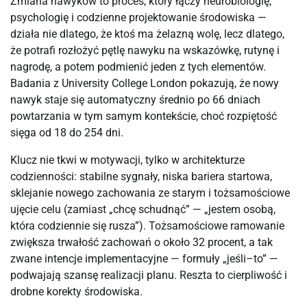
Zmiana nawyków to proces, który łączy neurobiologię,
psychologię i codzienne projektowanie środowiska —
działa nie dlatego, że ktoś ma żelazną wolę, lecz dlatego,
że potrafi rozłożyć pętlę nawyku na wskazówkę, rutynę i
nagrodę, a potem podmienić jeden z tych elementów.
Badania z University College London pokazują, że nowy
nawyk staje się automatyczny średnio po 66 dniach
powtarzania w tym samym kontekście, choć rozpiętość
sięga od 18 do 254 dni.
Klucz nie tkwi w motywacji, tylko w architekturze
codzienności: stabilne sygnały, niska bariera startowa,
sklejanie nowego zachowania ze starym i tożsamościowe
ujęcie celu (zamiast „chcę schudnąć” — „jestem osobą,
która codziennie się rusza”). Tożsamościowe ramowanie
zwiększa trwałość zachowań o około 32 procent, a tak
zwane intencje implementacyjne — formuły „jeśli–to” —
podwajają szansę realizacji planu. Reszta to cierpliwość i
drobne korekty środowiska.