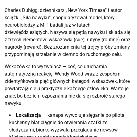
Charles Duhigg, dziennikarz „New York Timesa” i autor
książki „Siła nawyku”, spopularyzował model, który
neurobiolodzy z MIT badali już w latach
dziewięćdziesiątych. Nazywa się pętlą nawyku i składa się
z trzech elementów: wskazówki (cue), rutyny (routine) oraz
nagrody (reward). Bez zrozumienia tej trójcy próby zmiany
przypominają strzelanie w ciemno do ruchomego celu.
Wskazówka to wyzwalacz — coś, co uruchamia
automatyczną reakcję. Wendy Wood wraz z zespołem
zidentyfikowała pięć głównych kategorii wskazówek, które
powtarzają się u praktycznie każdego człowieka. Warto je
znać, bo bez ich rozpoznania nie da się rozbroić starego
nawyku.
Lokalizacja
— kanapa wywołuje sięganie po pilota,
kuchenny blat ciągnie do otwierania szafki ze
słodyczami, biurko wyzwala przeglądanie newsów.