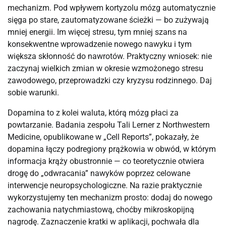
mechanizm. Pod wpływem kortyzolu mózg automatycznie
sięga po stare, zautomatyzowane ścieżki — bo zużywają
mniej energii. Im więcej stresu, tym mniej szans na
konsekwentne wprowadzenie nowego nawyku i tym
większa skłonność do nawrotów. Praktyczny wniosek: nie
zaczynaj wielkich zmian w okresie wzmożonego stresu
zawodowego, przeprowadzki czy kryzysu rodzinnego. Daj
sobie warunki.
Dopamina to z kolei waluta, którą mózg płaci za
powtarzanie. Badania zespołu Tali Lerner z Northwestern
Medicine, opublikowane w „Cell Reports”, pokazały, że
dopamina łączy podregiony prążkowia w obwód, w którym
informacja krąży obustronnie — co teoretycznie otwiera
drogę do „odwracania” nawyków poprzez celowane
interwencje neuropsychologiczne. Na razie praktycznie
wykorzystujemy ten mechanizm prosto: dodaj do nowego
zachowania natychmiastową, choćby mikroskopijną
nagrodę. Zaznaczenie kratki w aplikacji, pochwała dla