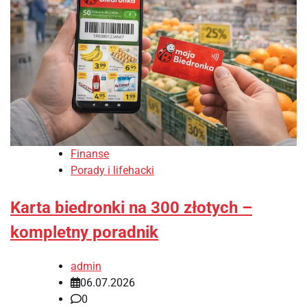
Finanse
Porady i lifehacki
Karta biedronki na 300 złotych –
kompletny poradnik
admin
06.07.2026
0