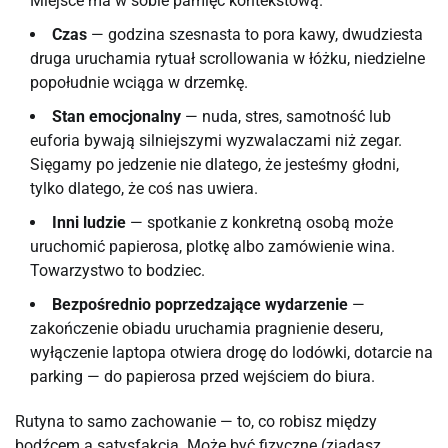
Miejsce ma w sobie pamięć kontekstową.
Czas
— godzina szesnasta to pora kawy, dwudziesta
druga uruchamia rytuał scrollowania w łóżku, niedzielne
popołudnie wciąga w drzemkę.
Stan emocjonalny
— nuda, stres, samotność lub
euforia bywają silniejszymi wyzwalaczami niż zegar.
Sięgamy po jedzenie nie dlatego, że jesteśmy głodni,
tylko dlatego, że coś nas uwiera.
Inni ludzie
— spotkanie z konkretną osobą może
uruchomić papierosa, plotkę albo zamówienie wina.
Towarzystwo to bodziec.
Bezpośrednio poprzedzające wydarzenie
—
zakończenie obiadu uruchamia pragnienie deseru,
wyłączenie laptopa otwiera drogę do lodówki, dotarcie na
parking — do papierosa przed wejściem do biura.
Rutyna to samo zachowanie — to, co robisz między
bodźcem a satysfakcją. Może być fizyczne (zjadasz