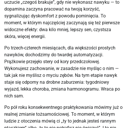
uczucie „czegoś brakuje”, gdy nie wykonasz nawyku — to
dopamina zaczyna pracować na twoją korzyść,
sygnalizując dyskomfort z powodu pominięcia. To
moment, w którym najczęściej zaczynają się też pierwsze
widoczne efekty: dwa kilo mniej, lepszy sen, czystsza
skóra, więcej energii.
Po trzech-czterech miesiącach, dla większości prostych
nawyków, dochodzimy do twardej automatyzacji.
Prążkowie przejęło stery od kory przedczołowej.
Wykonujesz zachowanie, w zasadzie nie myśląc o nim —
tak jak nie myślisz o myciu zębów. Na tym etapie nawyk
staje się odporny na drobne zaburzenia: tygodniowy
wyjazd, lekka choroba, zmiana harmonogramu. Wraca po
nich sam.
Po pół roku konsekwentnego praktykowania mówimy już o
realnej zmianie tożsamościowej. To moment, w którym
ludzie z otoczenia mówią ci „ty to jednak jesteś rannym
ptaszkiem” albo „ty to nie potrafisz nie ćwiczyć”. I to nie