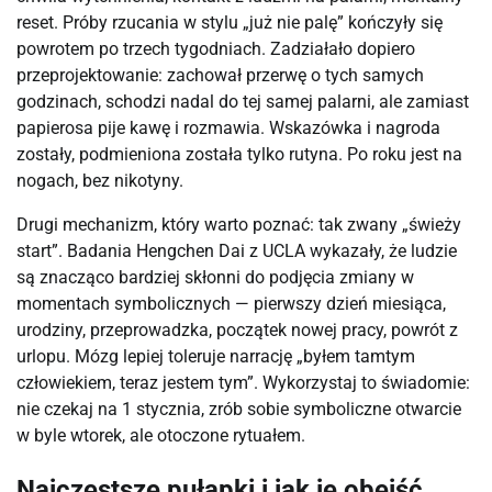
reset. Próby rzucania w stylu „już nie palę” kończyły się
powrotem po trzech tygodniach. Zadziałało dopiero
przeprojektowanie: zachował przerwę o tych samych
godzinach, schodzi nadal do tej samej palarni, ale zamiast
papierosa pije kawę i rozmawia. Wskazówka i nagroda
zostały, podmieniona została tylko rutyna. Po roku jest na
nogach, bez nikotyny.
Drugi mechanizm, który warto poznać: tak zwany „świeży
start”. Badania Hengchen Dai z UCLA wykazały, że ludzie
są znacząco bardziej skłonni do podjęcia zmiany w
momentach symbolicznych — pierwszy dzień miesiąca,
urodziny, przeprowadzka, początek nowej pracy, powrót z
urlopu. Mózg lepiej toleruje narrację „byłem tamtym
człowiekiem, teraz jestem tym”. Wykorzystaj to świadomie:
nie czekaj na 1 stycznia, zrób sobie symboliczne otwarcie
w byle wtorek, ale otoczone rytuałem.
Najczęstsze pułapki i jak je obejść