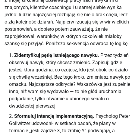
Z mojej kilkuletniej obserwacji pracy nad nawykami u
znajomych, klientów coachingu i u samej siebie wynika
jedno: ludzie najczęściej rozbijają się nie o brak chęci, lecz
o złą kolejność działań. Najpierw rzucają się w wir wielkich
postanowień, a dopiero potem zauważają, że nie
zaprojektowali warunków, w których cokolwiek miałoby
szansę się przyjąć. Poniższa sekwencja odwraca tę logikę.
Zidentyfikuj pętlę istniejącego nawyku.
Przez tydzień
obserwuj nawyk, który chcesz zmienić. Zapisuj: gdzie
jesteś, która godzina, co czujesz, kto jest obok, co działo
się chwilę wcześniej. Bez tego kroku zmieniasz nawyk po
omacku. Najczęstsze odkrycie? Wskazówka jest zupełnie
inna, niż wam się wydawało — to nie głód uruchamia
podjadanie, tylko otwarcie ulubionego serialu o
dwudziestej pierwszej.
Sformułuj intencję implementacyjną.
Psycholog Peter
Gollwitzer udowodnił w setkach badań, że plany w
formacie „jeśli zajdzie X, to zrobię Y” podwajają, a