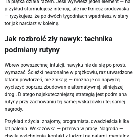
Ta piątka działa razem. Jeśli wyrwiesz jeden element — na
przykład sformułujesz intencję, ale nie tkniesz środowiska
— ryzykujesz, że po dwóch tygodniach wpadniesz w stary
tor jak narciarz w koleinę.
Jak rozbroić zły nawyk: technika
podmiany rutyny
Wbrew powszechnej intuicji, nawyku nie da się po prostu
wymazać. Ścieżki neuronalne w prążkowiu, raz utwardzone
latami powtórzeń, nie znikają — można je co najwyżej
wyciszyć poprzez zbudowanie alternatywnej, silniejszej
drogi. Dlatego najskuteczniejszą strategią jest podmiana
rutyny przy zachowaniu tej samej wskazówki i tej samej
nagrody.
Przykład z życia: znajomy, programista, dwadzieścia kilka
lat palenia. Wskazówka — przerwa w pracy. Nagroda —
chwila wytchnienia, kontakt z ludźmi na palarni, mentalny