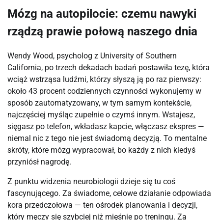
Mózg na autopilocie: czemu nawyki
rządzą prawie połową naszego dnia
Wendy Wood, psycholog z University of Southern
California, po trzech dekadach badań postawiła tezę, która
wciąż wstrząsa ludźmi, którzy słyszą ją po raz pierwszy:
około 43 procent codziennych czynności wykonujemy w
sposób zautomatyzowany, w tym samym kontekście,
najczęściej myśląc zupełnie o czymś innym. Wstajesz,
sięgasz po telefon, wkładasz kapcie, włączasz ekspres —
niemal nic z tego nie jest świadomą decyzją. To mentalne
skróty, które mózg wypracował, bo każdy z nich kiedyś
przyniósł nagrodę.
Z punktu widzenia neurobiologii dzieje się tu coś
fascynującego. Za świadome, celowe działanie odpowiada
kora przedczołowa — ten ośrodek planowania i decyzji,
który męczy się szybciej niż mięśnie po treningu. Za