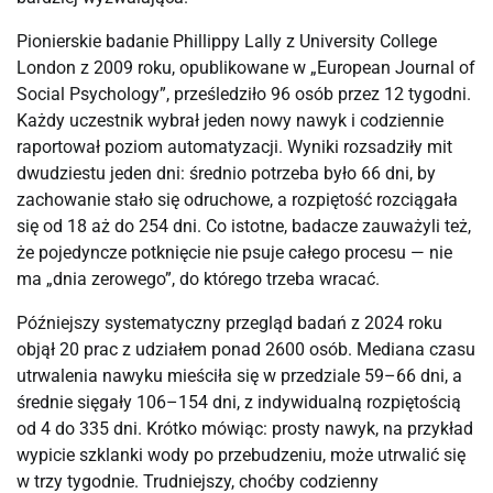
Pionierskie badanie Phillippy Lally z University College
London z 2009 roku, opublikowane w „European Journal of
Social Psychology”, prześledziło 96 osób przez 12 tygodni.
Każdy uczestnik wybrał jeden nowy nawyk i codziennie
raportował poziom automatyzacji. Wyniki rozsadziły mit
dwudziestu jeden dni: średnio potrzeba było 66 dni, by
zachowanie stało się odruchowe, a rozpiętość rozciągała
się od 18 aż do 254 dni. Co istotne, badacze zauważyli też,
że pojedyncze potknięcie nie psuje całego procesu — nie
ma „dnia zerowego”, do którego trzeba wracać.
Późniejszy systematyczny przegląd badań z 2024 roku
objął 20 prac z udziałem ponad 2600 osób. Mediana czasu
utrwalenia nawyku mieściła się w przedziale 59–66 dni, a
średnie sięgały 106–154 dni, z indywidualną rozpiętością
od 4 do 335 dni. Krótko mówiąc: prosty nawyk, na przykład
wypicie szklanki wody po przebudzeniu, może utrwalić się
w trzy tygodnie. Trudniejszy, choćby codzienny