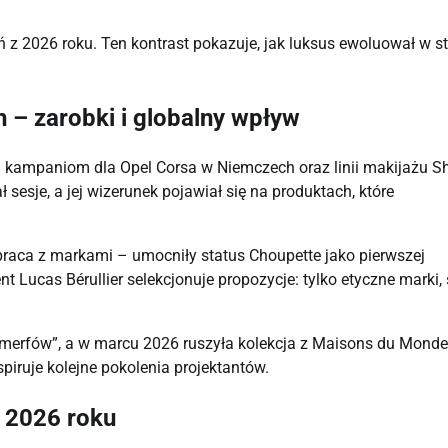
ń z 2026 roku. Ten kontrast pokazuje, jak luksus ewoluował w s
 – zarobki i globalny wpływ
ki kampaniom dla Opel Corsa w Niemczech oraz linii makijażu S
sesje, a jej wizerunek pojawiał się na produktach, które
ółpraca z markami – umocniły status Choupette jako pierwszej
nt Lucas Bérullier selekcjonuje propozycje: tylko etyczne marki, 
 „Smerfów”, a w marcu 2026 ruszyła kolekcja z Maisons du Monde
spiruje kolejne pokolenia projektantów.
w 2026 roku