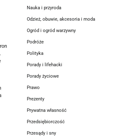
Nauka i przyroda
Odzież, obuwie, akcesoria i moda
Ogród i ogród warzywny
Podróże
tron
.
Polityka
e
Porady i lifehacki
Porady życiowe
Prawo
m
a
Prezenty
Prywatna własność
Przedsiębiorczość
Przesądy i sny