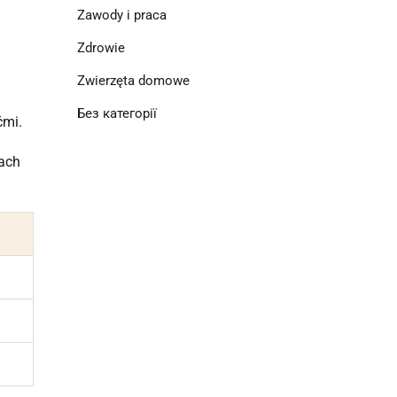
Zawody i praca
Zdrowie
Zwierzęta domowe
Без категорії
ćmi.
tach