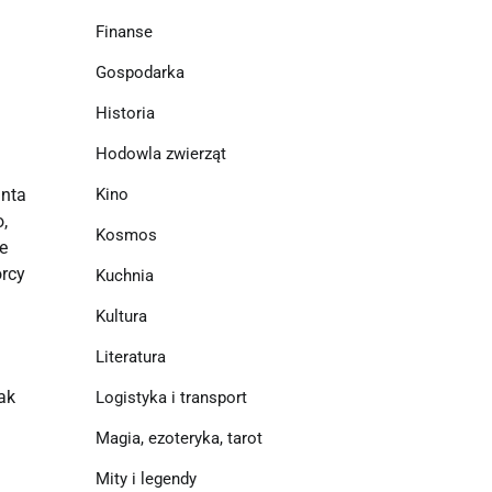
Finanse
Gospodarka
Historia
Hodowla zwierząt
anta
Kino
,
Kosmos
że
órcy
Kuchnia
Kultura
Literatura
ak
Logistyka i transport
Magia, ezoteryka, tarot
Mity i legendy