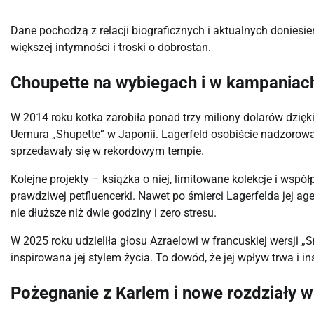
Dane pochodzą z relacji biograficznych i aktualnych doniesie
większej intymności i troski o dobrostan.
Choupette na wybiegach i w kampaniach
W 2014 roku kotka zarobiła ponad trzy miliony dolarów dzię
Uemura „Shupette” w Japonii. Lagerfeld osobiście nadzorował 
sprzedawały się w rekordowym tempie.
Kolejne projekty – książka o niej, limitowane kolekcje i wsp
prawdziwej petfluencerki. Nawet po śmierci Lagerfelda jej age
nie dłuższe niż dwie godziny i zero stresu.
W 2025 roku udzieliła głosu Azraelowi w francuskiej wersji
inspirowana jej stylem życia. To dowód, że jej wpływ trwa i in
Pożegnanie z Karlem i nowe rozdziały 