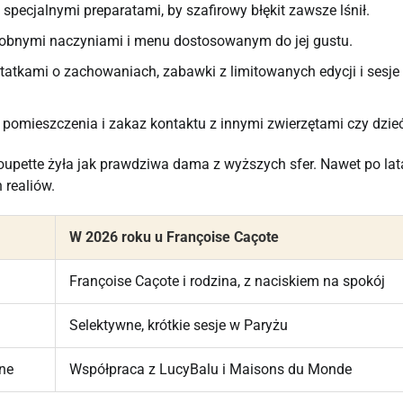
specjalnymi preparatami, by szafirowy błękit zawsze lśnił.
sobnymi naczyniami i menu dostosowanym do jej gustu.
otatkami o zachowaniach, zabawki z limitowanych edycji i sesje
pomieszczenia i zakaz kontaktu z innymi zwierzętami czy dzie
oupette żyła jak prawdziwa dama z wyższych sfer. Nawet po la
 realiów.
W 2026 roku u Françoise Caçote
Françoise Caçote i rodzina, z naciskiem na spokój
Selektywne, krótkie sesje w Paryżu
sne
Współpraca z LucyBalu i Maisons du Monde