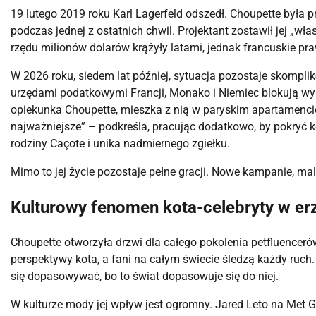
19 lutego 2019 roku Karl Lagerfeld odszedł. Choupette była p
podczas jednej z ostatnich chwil. Projektant zostawił jej „wł
rzędu milionów dolarów krążyły latami, jednak francuskie p
W 2026 roku, siedem lat później, sytuacja pozostaje skompli
urzędami podatkowymi Francji, Monako i Niemiec blokują wyp
opiekunka Choupette, mieszka z nią w paryskim apartamencie 
najważniejsze” – podkreśla, pracując dodatkowo, by pokryć k
rodziny Caçote i unika nadmiernego zgiełku.
Mimo to jej życie pozostaje pełne gracji. Nowe kampanie, ma
Kulturowy fenomen kota-celebryty w er
Choupette otworzyła drzwi dla całego pokolenia petfluencerów.
perspektywy kota, a fani na całym świecie śledzą każdy ruch. 
się dopasowywać, bo to świat dopasowuje się do niej.
W kulturze mody jej wpływ jest ogromny. Jared Leto na Met G