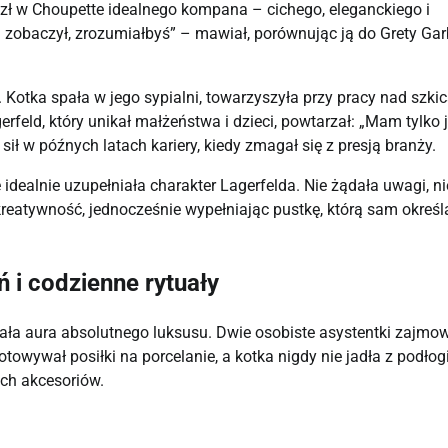
zł w Choupette idealnego kompana – cichego, eleganckiego i
ą zobaczył, zrozumiałbyś” – mawiał, porównując ją do Grety Ga
Kotka spała w jego sypialni, towarzyszyła przy pracy nad szkic
erfeld, który unikał małżeństwa i dzieci, powtarzał: „Mam tylko 
ił w późnych latach kariery, kiedy zmagał się z presją branży.
 idealnie uzupełniała charakter Lagerfelda. Nie żądała uwagi, ni
kreatywność, jednocześnie wypełniając pustkę, którą sam określ
ń i codzienne rytuały
ała aura absolutnego luksusu. Dwie osobiste asystentki zajmo
otowywał posiłki na porcelanie, a kotka nigdy nie jadła z podłogi
ich akcesoriów.