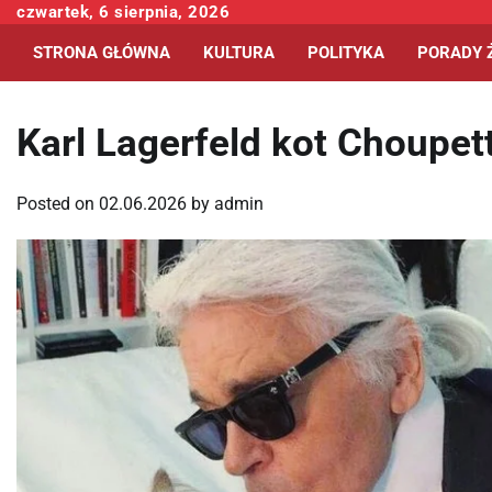
Skip
czwartek, 6 sierpnia, 2026
to
STRONA GŁÓWNA
KULTURA
POLITYKA
PORADY 
content
Karl Lagerfeld kot Choupet
Posted on
02.06.2026
by
admin