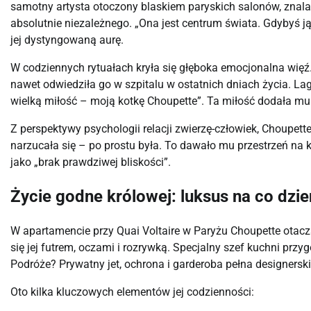
samotny artysta otoczony blaskiem paryskich salonów, znala
absolutnie niezależnego. „Ona jest centrum świata. Gdybyś j
jej dystyngowaną aurę.
W codziennych rytuałach kryła się głęboka emocjonalna więź. 
nawet odwiedziła go w szpitalu w ostatnich dniach życia. Lag
wielką miłość – moją kotkę Choupette”. Ta miłość dodała mu s
Z perspektywy psychologii relacji zwierzę-człowiek, Choupette
narzucała się – po prostu była. To dawało mu przestrzeń na 
jako „brak prawdziwej bliskości”.
Życie godne królowej: luksus na co dzie
W apartamencie przy Quai Voltaire w Paryżu Choupette otacz
się jej futrem, oczami i rozrywką. Specjalny szef kuchni przyg
Podróże? Prywatny jet, ochrona i garderoba pełna designersk
Oto kilka kluczowych elementów jej codzienności: