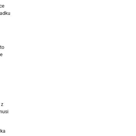
ce
padku
to
ie
 z
musi
rka