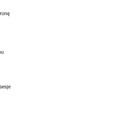
tronę
hu
sesje