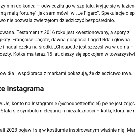
rzy nim do końca – odwiedziła go w szpitalu, kryjąc się w łazien
asną małą fortunę”, jak sam mówił w „Le Figaro”. Spekulacje o s
rawo nie pozwala zwierzętom dziedziczyć bezpośrednio.
kowana. Testament z 2016 roku jest kwestionowany, a spory z
łaty. Françoise Caçote, dawna gosposia Lagerfelda i główna
i nadal czeka na środki. „Choupette jest szczęśliwa w domu – 
oszty. Kotka ma teraz 15 lat, cieszy się spokojem w towarzystw
lowidła i współpraca z markami pokazują, że dziedzictwo trwa.
ze Instagrama
 Jej konto na Instagramie (@choupetteofficiel) pełne jest zdjęć
Stała się symbolem elegancji i niezależności – kotki, która nie 
ali 2023 pojawił się w kostiumie inspirowanym właśnie nią. Ma