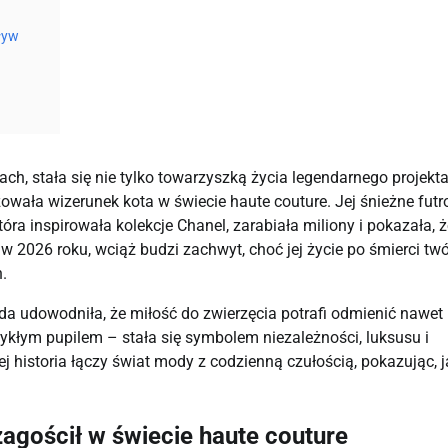
ływ
ch, stała się nie tylko towarzyszką życia legendarnego projekt
owała wizerunek kota w świecie haute couture. Jej śnieżne futro
która inspirowała kolekcje Chanel, zarabiała miliony i pokazała, 
 2026 roku, wciąż budzi zachwyt, choć jej życie po śmierci tw
.
da udowodniła, że miłość do zwierzęcia potrafi odmienić nawet
ykłym pupilem – stała się symbolem niezależności, luksusu i
ej historia łączy świat mody z codzienną czułością, pokazując, j
zagościł w świecie haute couture