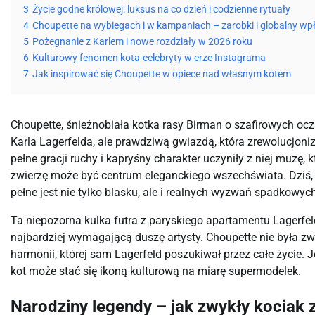
3
Życie godne królowej: luksus na co dzień i codzienne rytuały
4
Choupette na wybiegach i w kampaniach – zarobki i globalny wp
5
Pożegnanie z Karlem i nowe rozdziały w 2026 roku
6
Kulturowy fenomen kota-celebryty w erze Instagrama
7
Jak inspirować się Choupette w opiece nad własnym kotem
Choupette, śnieżnobiała kotka rasy Birman o szafirowych ocza
Karla Lagerfelda, ale prawdziwą gwiazdą, która zrewolucjoniz
pełne gracji ruchy i kapryśny charakter uczyniły z niej muzę, 
zwierzę może być centrum eleganckiego wszechświata. Dziś, w
pełne jest nie tylko blasku, ale i realnych wyzwań spadkowych
Ta niepozorna kulka futra z paryskiego apartamentu Lagerfel
najbardziej wymagającą duszę artysty. Choupette nie była zw
harmonii, której sam Lagerfeld poszukiwał przez całe życie. J
kot może stać się ikoną kulturową na miarę supermodelek.
Narodziny legendy – jak zwykły kociak 