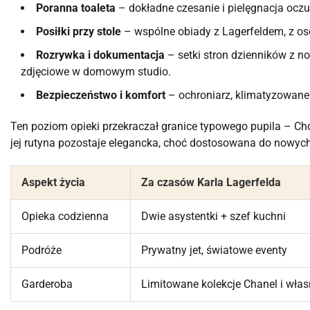
Poranna toaleta
– dokładne czesanie i pielęgnacja oczu 
Posiłki przy stole
– wspólne obiady z Lagerfeldem, z o
Rozrywka i dokumentacja
– setki stron dzienników z n
zdjęciowe w domowym studio.
Bezpieczeństwo i komfort
– ochroniarz, klimatyzowane 
Ten poziom opieki przekraczał granice typowego pupila – Ch
jej rutyna pozostaje elegancka, choć dostosowana do nowych
Aspekt życia
Za czasów Karla Lagerfelda
Opieka codzienna
Dwie asystentki + szef kuchni
Podróże
Prywatny jet, światowe eventy
Garderoba
Limitowane kolekcje Chanel i wła