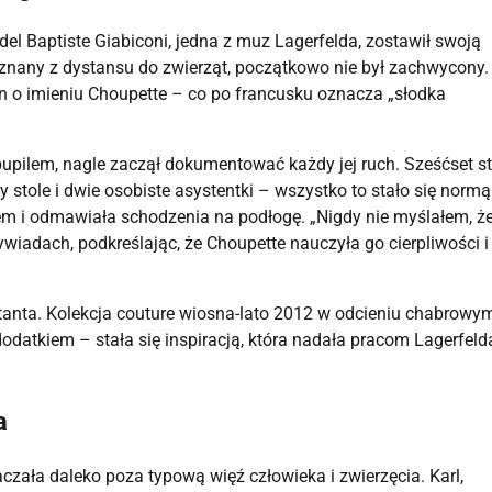
l Baptiste Giabiconi, jedna z muz Lagerfelda, zostawił swoją
, znany z dystansu do zwierząt, początkowo nie był zachwycony.
an o imieniu Choupette – co po francusku oznacza „słodka
 pupilem, nagle zaczął dokumentować każdy jej ruch. Sześćset s
stole i dwie osobiste asystentki – wszystko to stało się normą
em i odmawiała schodzenia na podłogę. „Nigdy nie myślałem, ż
iadach, podkreślając, że Choupette nauczyła go cierpliwości i
ktanta. Kolekcja couture wiosna-lato 2012 w odcieniu chabrowy
odatkiem – stała się inspiracją, która nadała pracom Lagerfeld
a
zała daleko poza typową więź człowieka i zwierzęcia. Karl,