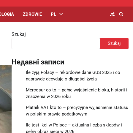
OLOGIA
ZDROWIE
PL
Szukaj
Szukaj
Недавні записи
Ile żyją Polacy – rekordowe dane GUS 2025 i co
naprawdę decyduje o długości życia
Mercosur co to – pełne wyjaśnienie bloku, historii i
znaczenia w 2026 roku
Płatnik VAT kto to – precyzyjne wyjaśnienie statusu
w polskim prawie podatkowym
Ile jest Ikei w Polsce – aktualna liczba sklepów i
pełny obraz sieci w 2026