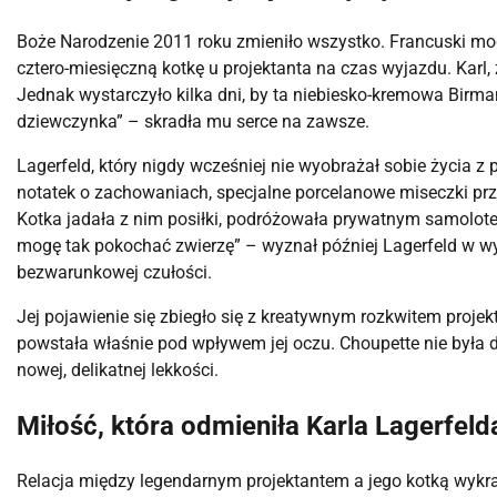
Boże Narodzenie 2011 roku zmieniło wszystko. Francuski mode
cztero-miesięczną kotkę u projektanta na czas wyjazdu. Karl
Jednak wystarczyło kilka dni, by ta niebiesko-kremowa Birm
dziewczynka” – skradła mu serce na zawsze.
Lagerfeld, który nigdy wcześniej nie wyobrażał sobie życia z
notatek o zachowaniach, specjalne porcelanowe miseczki przy 
Kotka jadała z nim posiłki, podróżowała prywatnym samolot
mogę tak pokochać zwierzę” – wyznał później Lagerfeld w wyw
bezwarunkowej czułości.
Jej pojawienie się zbiegło się z kreatywnym rozkwitem proje
powstała właśnie pod wpływem jej oczu. Choupette nie była d
nowej, delikatnej lekkości.
Miłość, która odmieniła Karla Lagerfeld
Relacja między legendarnym projektantem a jego kotką wykrac