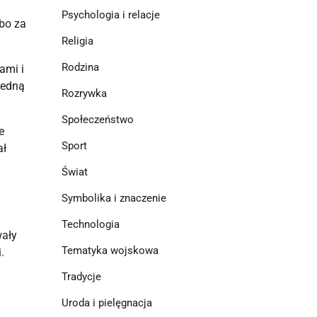
Psychologia i relacje
rbo za
Religia
Rodzina
ami i
jedną
Rozrywka
Społeczeństwo
e
Sport
ał
Świat
Symbolika i znaczenie
Technologia
wały
Tematyka wojskowa
.
Tradycje
Uroda i pielęgnacja