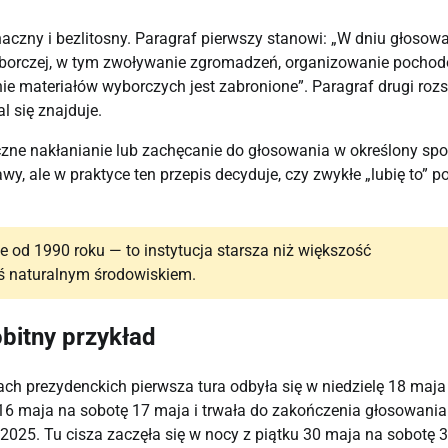
aczny i bezlitosny. Paragraf pierwszy stanowi: „W dniu głosow
yborczej, w tym zwoływanie zgromadzeń, organizowanie pochod
e materiałów wyborczych jest zabronione”. Paragraf drugi roz
l się znajduje.
liczne nakłanianie lub zachęcanie do głosowania w określony sp
y, ale w praktyce ten przepis decyduje, czy zwykłe „lubię to” p
 od 1990 roku — to instytucja starsza niż większość
ziś naturalnym środowiskiem.
bitny przykład
ach prezydenckich pierwsza tura odbyła się w niedzielę 18 maj
 16 maja na sobotę 17 maja i trwała do zakończenia głosowania
2025. Tu cisza zaczęła się w nocy z piątku 30 maja na sobotę 