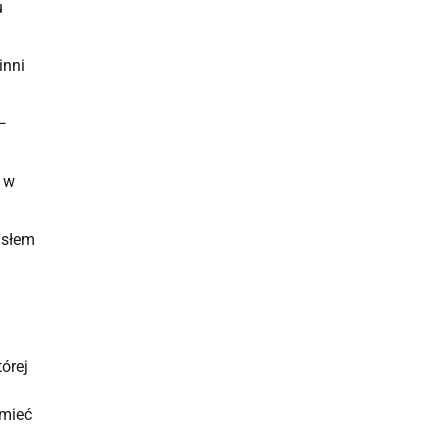
u
inni
—
 w
asłem
órej
 mieć