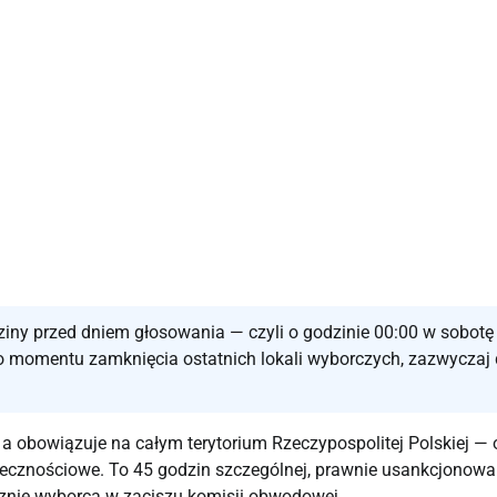
iny przed dniem głosowania — czyli o godzinie 00:00 w sobotę
do momentu zamknięcia ostatnich lokali wyborczych, zazwyczaj
 a obowiązuje na całym terytorium Rzeczypospolitej Polskiej — 
ołecznościowe. To 45 godzin szczególnej, prawnie usankcjonowa
łącznie wyborca w zaciszu komisji obwodowej.