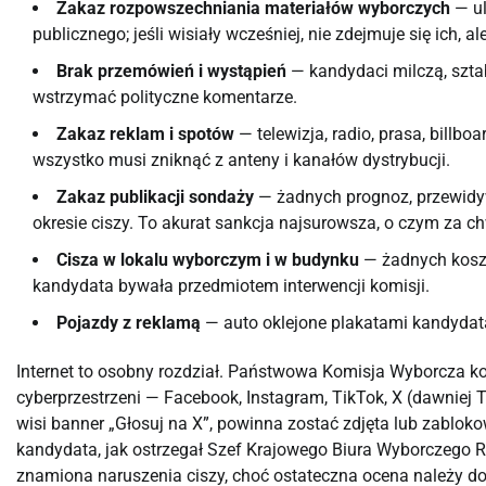
Zakaz rozpowszechniania materiałów wyborczych
— ul
publicznego; jeśli wisiały wcześniej, nie zdejmuje się ich, a
Brak przemówień i wystąpień
— kandydaci milczą, szta
wstrzymać polityczne komentarze.
Zakaz reklam i spotów
— telewizja, radio, prasa, billb
wszystko musi zniknąć z anteny i kanałów dystrybucji.
Zakaz publikacji sondaży
— żadnych prognoz, przewidy
okresie ciszy. To akurat sankcja najsurowsza, o czym za ch
Cisza w lokalu wyborczym i w budynku
— żadnych koszu
kandydata bywała przedmiotem interwencji komisji.
Pojazdy z reklamą
— auto oklejone plakatami kandydata 
Internet to osobny rozdział. Państwowa Komisja Wyborcza kon
cyberprzestrzeni — Facebook, Instagram, TikTok, X (dawniej T
wisi banner „Głosuj na X”, powinna zostać zdjęta lub zablo
kandydata, jak ostrzegał Szef Krajowego Biura Wyborczego 
znamiona naruszenia ciszy, choć ostateczna ocena należy do