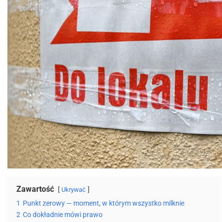
Zawartość
Ukrywać
1
Punkt zerowy — moment, w którym wszystko milknie
2
Co dokładnie mówi prawo