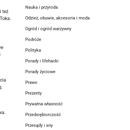
Nauka i przyroda
 też
Odzież, obuwie, akcesoria i moda
kToka.
Ogród i ogród warzywny
Podróże
we
Polityka
i
Porady i lifehacki
Porady życiowe
cia
Prawo
,
Prezenty
Prywatna własność
wa.
Przedsiębiorczość
Przesądy i sny