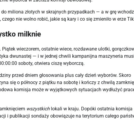
 do miliona złotych w skrajnych przypadkach — a w grę wchodzi
czego nie wolno robić, jakie są kary i co się zmieniło w erze Ti
stko milknie
Piątek wieczorem, ostatnie wiece, rozdawane ulotki, gorączko
ka dwunastej — i w jednej chwili kampanijna maszyneria mus
00:00:00 soboty, otwiera ciszę wyborczą.
odziny przed dniem głosowania plus cały dzień wyborów. Skoro
yna się o północy z piątku na sobotę i kończy z chwilą zamknię
bwodowa komisja może w wyjątkowych sytuacjach wydłużyć pracę
 zamknięciem
wszystkich
lokali w kraju. Dopóki ostatnia komisja
cji i publikacji sondaży obowiązuje na terytorium całego państ