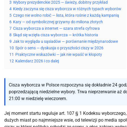
3
Wybory prezydenckie 2025 — świeży, dobitny przykład
4
Kiedy zaczyna się cisza wyborcza w różnych typach wyborów
5
Czego nie wolno robić — lista, która rośnie z każdą kampanią
6
Kary — od symbolicznej grzywny do miliona złotych
7
Cisza wyborcza a internet — szara strefa cyfrowa
8
Skąd się wzięła cisza wyborcza — krótka historia
9
Jak to wygląda u sąsiadów — porównanie międzynarodowe
10
Spór o sens — dyskusja o przyszłości ciszy w 2026
11
Praktyczne wskazówki — jak nie wpaść w kłopoty
12
Kalendarz 2026 i co dalej
Cisza wyborcza w Polsce rozpoczyna się dokładnie 24 godz
poprzedzającą niedzielne wybory. Trwa nieprzerwanie aż 
21:00 w niedzielę wieczorem.
Jej moment startu reguluje art. 107 § 1 Kodeksu wyborczego,
dużych miast po najmniejsze wsie, od telewizji po media sp
ciszy, w której polityka schodzi ze sceny, a głos zabiera wy