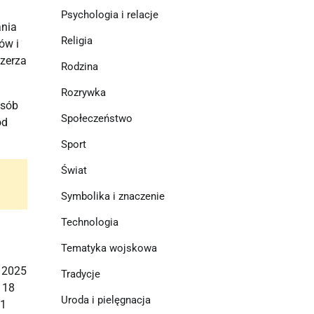
Psychologia i relacje
ania
Religia
ów i
szerza
Rodzina
Rozrywka
osób
Społeczeństwo
od
Sport
Świat
Symbolika i znaczenie
Technologia
Tematyka wojskowa
a 2025
Tradycje
 18
Uroda i pielęgnacja
31