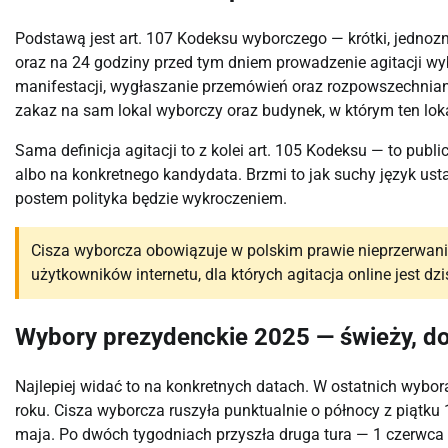
Podstawą jest art. 107 Kodeksu wyborczego — krótki, jednozn
oraz na 24 godziny przed tym dniem prowadzenie agitacji w
manifestacji, wygłaszanie przemówień oraz rozpowszechniani
zakaz na sam lokal wyborczy oraz budynek, w którym ten loka
Sama definicja agitacji to z kolei art. 105 Kodeksu — to pub
albo na konkretnego kandydata. Brzmi to jak suchy język ustaw
postem polityka będzie wykroczeniem.
Cisza wyborcza obowiązuje w polskim prawie nieprzerwanie
użytkowników internetu, dla których agitacja online jest d
Wybory prezydenckie 2025 — świeży, do
Najlepiej widać to na konkretnych datach. W ostatnich wybor
roku. Cisza wyborcza ruszyła punktualnie o północy z piątku
maja. Po dwóch tygodniach przyszła druga tura — 1 czerwca 