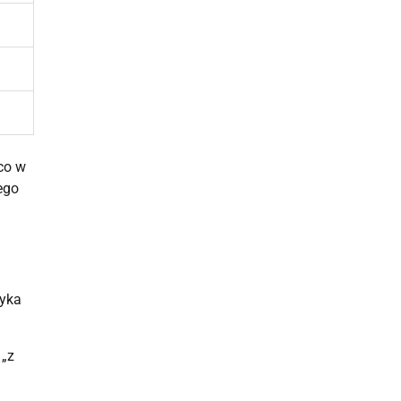
co w
ego
tyka
 „z