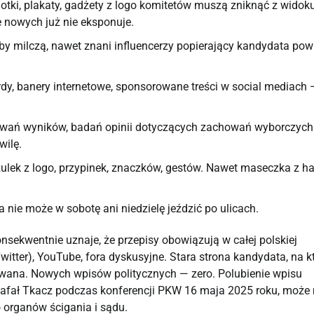
otki, plakaty, gadżety z logo komitetów muszą zniknąć z widok
le nowych już nie eksponuje.
by milczą, nawet znani influencerzy popierający kandydata pow
oardy, banery internetowe, sponsorowane treści w social mediach 
wań wyników, badań opinii dotyczących zachowań wyborczych
wilę.
lek z logo, przypinek, znaczków, gestów. Nawet maseczka z h
nie może w sobotę ani niedzielę jeździć po ulicach.
sekwentnie uznaje, że przepisy obowiązują w całej polskiej
witter), YouTube, fora dyskusyjne. Stara strona kandydata, na kt
kowana. Nowych wpisów politycznych — zero. Polubienie wpisu
Rafał Tkacz podczas konferencji PKW 16 maja 2025 roku, może
 organów ścigania i sądu.