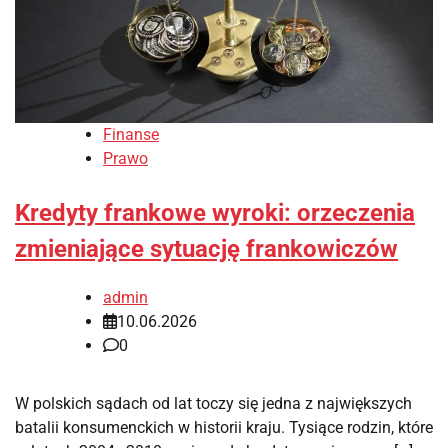
Finanse
Prawo
Kredyty frankowe wyroki: orzeczenia
zmieniające sytuację frankowiczów
admin
10.06.2026
0
W polskich sądach od lat toczy się jedna z największych
batalii konsumenckich w historii kraju. Tysiące rodzin, które