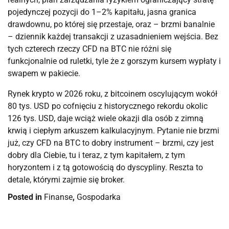
pojedynczej pozycji do 1–2% kapitału, jasna granica
drawdownu, po której się przestaje, oraz – brzmi banalnie
– dziennik każdej transakcji z uzasadnieniem wejścia. Bez
tych czterech rzeczy CFD na BTC nie różni się
funkcjonalnie od ruletki, tyle że z gorszym kursem wypłaty i
swapem w pakiecie.
Rynek krypto w 2026 roku, z bitcoinem oscylującym wokół
80 tys. USD po cofnięciu z historycznego rekordu okolic
126 tys. USD, daje wciąż wiele okazji dla osób z zimną
krwią i ciepłym arkuszem kalkulacyjnym. Pytanie nie brzmi
już, czy CFD na BTC to dobry instrument – brzmi, czy jest
dobry dla Ciebie, tu i teraz, z tym kapitałem, z tym
horyzontem i z tą gotowością do dyscypliny. Reszta to
detale, którymi zajmie się broker.
Posted in
Finanse
,
Gospodarka