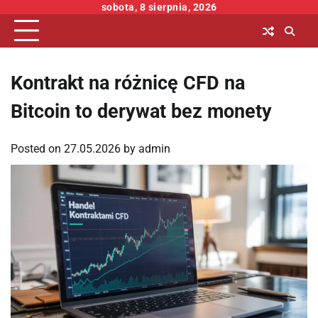
Skip
sobota, 8 sierpnia, 2026
to
content
Kontrakt na różnicę CFD na
Bitcoin to derywat bez monety
Posted on
27.05.2026
by
admin