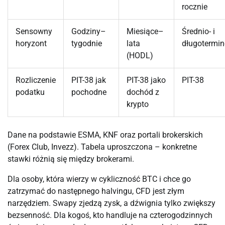
rocznie
Sensowny
Godziny–
Miesiące–
Średnio- i
horyzont
tygodnie
lata
długotermi
(HODL)
Rozliczenie
PIT-38 jak
PIT-38 jako
PIT-38
podatku
pochodne
dochód z
krypto
Dane na podstawie ESMA, KNF oraz portali brokerskich
(Forex Club, Invezz). Tabela uproszczona – konkretne
stawki różnią się między brokerami.
Dla osoby, która wierzy w cykliczność BTC i chce go
zatrzymać do następnego halvingu, CFD jest złym
narzędziem. Swapy zjedzą zysk, a dźwignia tylko zwiększy
bezsenność. Dla kogoś, kto handluje na czterogodzinnych