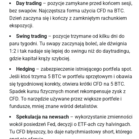
Day trading
– pozycje zamykane przed końcem sesji,
bez swapów. Najczęstsza forma użycia CFD na BTC.
Dzień zaczyna się i kończy z zamkniętym rachunkiem
ekspozycji.
Swing trading
– pozycje trzymane od kilku dni do
paru tygodni. Tu swapy zaczynają boleć, ale dźwignia
1:2 i tak nadaje się lepiej do swingu niż do daytradingu,
gdzie kapitał krąży szybciej.
Hedging
– zabezpieczenie istniejącego portfela spot.
Jeśli ktoś trzyma 5 BTC w portfelu sprzętowym i obawia
się tygodniowej korekty, otwiera krótki CFD na 5 BTC.
Spadek kursu fizycznych monet rekompensuje zysk z
CFD. To narzędzie używane przez większe portfele i
fundusze, mniej znane wśród detalistów.
Spekulacja na newsach
– wykorzystanie zmienności
wokół posiedzeń Fed, decyzji o ETF-ach czy halvingach.
Tu CFD błyszczy, bo daje natychmiastowy short, którego