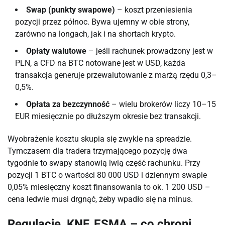
Swap (punkty swapowe)
– koszt przeniesienia
pozycji przez północ. Bywa ujemny w obie strony,
zarówno na longach, jak i na shortach krypto.
Opłaty walutowe
– jeśli rachunek prowadzony jest w
PLN, a CFD na BTC notowane jest w USD, każda
transakcja generuje przewalutowanie z marżą rzędu 0,3–
0,5%.
Opłata za bezczynność
– wielu brokerów liczy 10–15
EUR miesięcznie po dłuższym okresie bez transakcji.
Wyobrażenie kosztu skupia się zwykle na spreadzie.
Tymczasem dla tradera trzymającego pozycję dwa
tygodnie to swapy stanowią lwią część rachunku. Przy
pozycji 1 BTC o wartości 80 000 USD i dziennym swapie
0,05% miesięczny koszt finansowania to ok. 1 200 USD –
cena ledwie musi drgnąć, żeby wpadło się na minus.
Regulacje, KNF, ESMA – co chroni