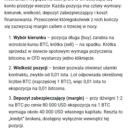
konto przeżyje wieczór. Każda pozycja ma cztery wymiary:
kierunek, wielkość, depozyt zabezpieczający i koszt
finansowania. Przeoczenie któregokolwiek z nich kończy
się zazwyczaj margin callem o trzeciej w nocy.
Wybór kierunku
– pozycja długa (buy) zarabia na
wzroście kursu BTC, krótka (sell) – na spadku. Krótka
sprzedaż w świecie spotowym wymaga pożyczenia
bitcoina; w CFD wystarczy jedno kliknięcie.
Wielkość pozycji
– broker pozwala otwierać ułamki
kontraktu, zwykle od 0,01 lota. Lot odpowiada określonej
liczbie BTC (najczęściej 1 BTC), więc 0,01 lota to
ekspozycja na 0,01 bitcoina.
Depozyt zabezpieczający (margin)
– przy dźwigni 1:2
na BTC po cenie 80 000 USD ekspozycja na 1 BTC
wymaga około 40 000 USD własnego kapitału. Reszta to
„kredyt” brokera, dostępny wyłącznie wewnątrz tej
pozycji.