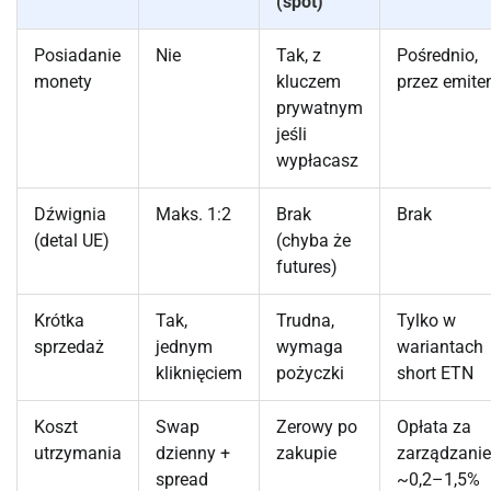
(spot)
Posiadanie
Nie
Tak, z
Pośrednio,
monety
kluczem
przez emite
prywatnym
jeśli
wypłacasz
Dźwignia
Maks. 1:2
Brak
Brak
(detal UE)
(chyba że
futures)
Krótka
Tak,
Trudna,
Tylko w
sprzedaż
jednym
wymaga
wariantach
kliknięciem
pożyczki
short ETN
Koszt
Swap
Zerowy po
Opłata za
utrzymania
dzienny +
zakupie
zarządzanie
spread
~0,2–1,5%