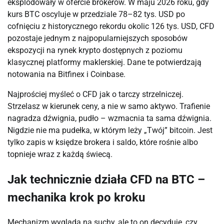
eksplodowały w ofercie brokerów. W maju 2026 roku, gdy
kurs BTC oscyluje w przedziale 78–82 tys. USD po
cofnięciu z historycznego rekordu okolic 126 tys. USD, CFD
pozostaje jednym z najpopularniejszych sposobów
ekspozycji na rynek krypto dostępnych z poziomu
klasycznej platformy maklerskiej. Dane te potwierdzają
notowania na Bitfinex i Coinbase.
Najprościej myśleć o CFD jak o tarczy strzelniczej.
Strzelasz w kierunek ceny, a nie w samo aktywo. Trafienie
nagradza dźwignia, pudło – wzmacnia ta sama dźwignia.
Nigdzie nie ma pudełka, w którym leży „Twój” bitcoin. Jest
tylko zapis w księdze brokera i saldo, które rośnie albo
topnieje wraz z każdą świecą.
Jak technicznie działa CFD na BTC –
mechanika krok po kroku
Mechanizm wygląda na suchy, ale to on decyduje, czy