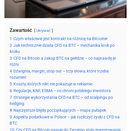
Zawartość
Ukrywać
1
Czym właściwie jest kontrakt na różnicę na Bitcoinie
2
Jak technicznie działa CFD na BTC – mechanika krok po
kroku
3
CFD na Bitcoin a zakup BTC na giełdzie – co naprawdę je
różni
4
Dźwignia, margin, stop out – trzy słowa, które trzeba
rozumieć
5
Koszty, których nikt nie pokazuje w reklamie
6
Regulacje, KNF, ESMA – co chroni polskiego inwestora
7
Strategie wykorzystania CFD na BTC – od scalpingu po
hedging
8
Najczęstsze błędy początkujących – mapa pułapek
9
Aspekty podatkowe w Polsce – jak rozliczyć zyski z CFD na
BTC
10
Czy CFD na Bitcoin pasuje do Twojego stylu inwestowania