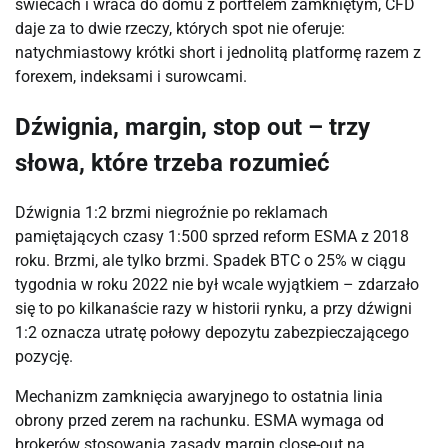
świecach i wraca do domu z portfelem zamkniętym, CFD
daje za to dwie rzeczy, których spot nie oferuje:
natychmiastowy krótki short i jednolitą platformę razem z
forexem, indeksami i surowcami.
Dźwignia, margin, stop out – trzy
słowa, które trzeba rozumieć
Dźwignia 1:2 brzmi niegroźnie po reklamach
pamiętających czasy 1:500 sprzed reform ESMA z 2018
roku. Brzmi, ale tylko brzmi. Spadek BTC o 25% w ciągu
tygodnia w roku 2022 nie był wcale wyjątkiem – zdarzało
się to po kilkanaście razy w historii rynku, a przy dźwigni
1:2 oznacza utratę połowy depozytu zabezpieczającego
pozycję.
Mechanizm zamknięcia awaryjnego to ostatnia linia
obrony przed zerem na rachunku. ESMA wymaga od
brokerów stosowania zasady margin close-out na