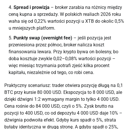
Spread i prowizja
– broker zarabia na różnicy między
ceną kupna a sprzedaży. W polskich realiach 2026 roku
waha się od 0,22% wartości pozycji u XTB do okolic 0,5%
u mniejszych platform.
Punkty swap (overnight fee)
– jeśli pozycja jest
przeniesiona przez północ, broker nalicza koszt
finansowania lewara. Przy krypto bywa on bolesny, bo
doba kosztuje zwykle 0,02–0,08% wartości pozycji –
więc miesiąc trzymania potrafi zjeść kilka procent
kapitału, niezależnie od tego, co robi cena.
Praktyczny scenariusz: trader otwiera pozycję długą na 0,1
BTC przy kursie 80 000 USD. Ekspozycja to 8 000 USD, ale
dzięki dźwigni 1:2 wymagany margin to tylko 4 000 USD.
Cena rośnie do 84 000 USD, czyli o 5%. Zysk brutto na
pozycji to 400 USD, co od depozytu 4 000 USD daje 10% –
dźwignia podwoiła efekt. Gdyby kurs spadł o 5%, strata
byłaby identyczna w drugą stronę. A gdyby spadł o 25%,