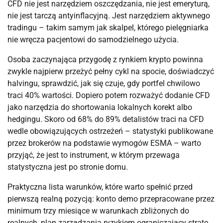
CFD nie jest narzędziem oszczędzania, nie jest emeryturą,
nie jest tarczą antyinflacyjną. Jest narzędziem aktywnego
tradingu – takim samym jak skalpel, którego pielęgniarka
nie wręcza pacjentowi do samodzielnego użycia.
Osoba zaczynająca przygodę z rynkiem krypto powinna
zwykle najpierw przeżyć pełny cykl na spocie, doświadczyć
halvingu, sprawdzić, jak się czuje, gdy portfel chwilowo
traci 40% wartości. Dopiero potem rozważyć dodanie CFD
jako narzędzia do shortowania lokalnych korekt albo
hedgingu. Skoro od 68% do 89% detalistów traci na CFD
wedle obowiązujących ostrzeżeń – statystyki publikowane
przez brokerów na podstawie wymogów ESMA – warto
przyjąć, że jest to instrument, w którym przewaga
statystyczna jest po stronie domu.
Praktyczna lista warunków, które warto spełnić przed
pierwszą realną pozycją: konto demo przepracowane przez
minimum trzy miesiące w warunkach zbliżonych do
realnych, plan zarządzania ryzykiem ograniczający stratę