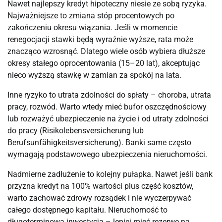
Nawet najlepszy kredyt hipoteczny niesie ze sobą ryzyka.
Najważniejsze to zmiana stóp procentowych po
zakończeniu okresu wiązania. Jeśli w momencie
renegocjacji stawki będą wyraźnie wyższe, rata może
znacząco wzrosnąć. Dlatego wiele osób wybiera dłuższe
okresy stałego oprocentowania (15–20 lat), akceptując
nieco wyższą stawkę w zamian za spokój na lata.
Inne ryzyko to utrata zdolności do spłaty – choroba, utrata
pracy, rozwód. Warto wtedy mieć bufor oszczędnościowy
lub rozważyć ubezpieczenie na życie i od utraty zdolności
do pracy (Risikolebensversicherung lub
Berufsunfähigkeitsversicherung). Banki same często
wymagają podstawowego ubezpieczenia nieruchomości.
Nadmierne zadłużenie to kolejny pułapka. Nawet jeśli bank
przyzna kredyt na 100% wartości plus część kosztów,
warto zachować zdrowy rozsądek i nie wyczerpywać
całego dostępnego kapitału. Nieruchomość to
długoterminowa inwestycja – lepiej mieć rezerwę na