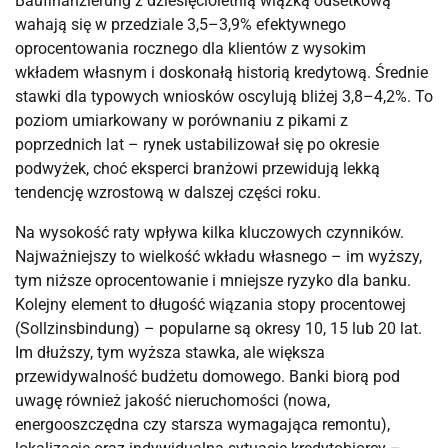
Baufinanzierung z dziesięcioletnią wiązką odsetkową
wahają się w przedziale 3,5–3,9% efektywnego
oprocentowania rocznego dla klientów z wysokim
wkładem własnym i doskonałą historią kredytową. Średnie
stawki dla typowych wniosków oscylują bliżej 3,8–4,2%. To
poziom umiarkowany w porównaniu z pikami z
poprzednich lat – rynek ustabilizował się po okresie
podwyżek, choć eksperci branżowi przewidują lekką
tendencję wzrostową w dalszej części roku.
Na wysokość raty wpływa kilka kluczowych czynników.
Najważniejszy to wielkość wkładu własnego – im wyższy,
tym niższe oprocentowanie i mniejsze ryzyko dla banku.
Kolejny element to długość wiązania stopy procentowej
(Sollzinsbindung) – popularne są okresy 10, 15 lub 20 lat.
Im dłuższy, tym wyższa stawka, ale większa
przewidywalność budżetu domowego. Banki biorą pod
uwagę również jakość nieruchomości (nowa,
energooszczędna czy starsza wymagająca remontu),