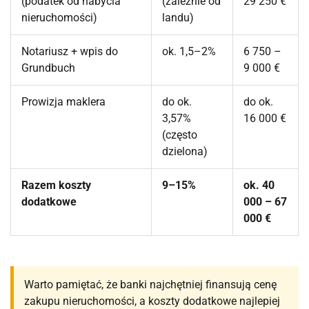
(podatek od nabycia
(zależnie od
29 250 €
nieruchomości)
landu)
Notariusz + wpis do
ok. 1,5–2%
6 750 –
Grundbuch
9 000 €
Prowizja maklera
do ok.
do ok.
3,57%
16 000 €
(często
dzielona)
Razem koszty
9–15%
ok. 40
dodatkowe
000 – 67
000 €
Warto pamiętać, że banki najchętniej finansują cenę
zakupu nieruchomości, a koszty dodatkowe najlepiej