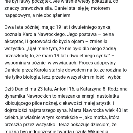
nie był łatwy początek. Ale właśnie wtedy pokazała, co 
znaczy prawdziwa siła. Daniel stał się jej motorem 
napędowym, a nie obciążeniem.
Dwa lata później, mając 19 lat i dwuletniego synka, 
poznała Karola Nawrockiego. Jego postawa – pełna 
akceptacji i gotowości do bycia ojcem – zmieniła 
wszystko. „Ujął mnie tym, że nie było dla niego żadną 
przeszkodą to, że mam 19 lat i dwuletniego synka” – 
wspominała później w wywiadach. Proces adopcyjny 
Daniela przez Karola stał się dowodem na to, że rodzina to 
nie tylko biologia, lecz przede wszystkim miłość i wybór.
Dziś Daniel ma 23 lata, Antoni 16, a Katarzyna 8. Rodzinna 
dynamika Nawrockich to mieszanka energii nastolatka 
kibicującego piłce nożnej, ciekawości małej artystki i 
dojrzałości najstarszego syna. Marta Nawrocka wiek 40 lat 
celebruje właśnie w tym kontekście – jako matka, która 
przeszła przez wszystko i teraz pokazuje dzieciom, że 
można być jednocześnie twardą i czułą.⁠Wikipedia