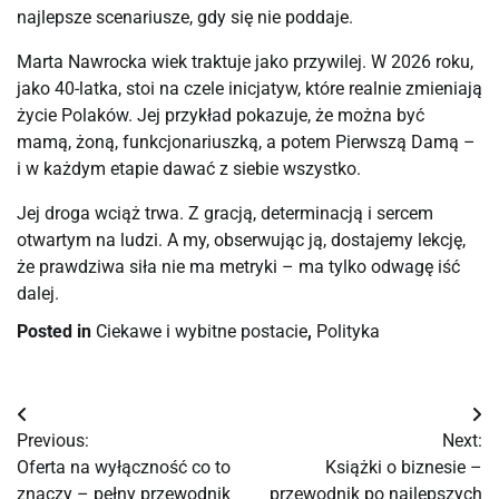
najlepsze scenariusze, gdy się nie poddaje.
Marta Nawrocka wiek traktuje jako przywilej. W 2026 roku, 
jako 40-latka, stoi na czele inicjatyw, które realnie zmieniają 
życie Polaków. Jej przykład pokazuje, że można być 
mamą, żoną, funkcjonariuszką, a potem Pierwszą Damą – 
i w każdym etapie dawać z siebie wszystko.
Jej droga wciąż trwa. Z gracją, determinacją i sercem 
otwartym na ludzi. A my, obserwując ją, dostajemy lekcję, 
że prawdziwa siła nie ma metryki – ma tylko odwagę iść 
dalej.
Posted in
Ciekawe i wybitne postacie
,
Polityka
Nawigacja
Previous:
Next:
wpisu
Oferta na wyłączność co to
Książki o biznesie –
znaczy – pełny przewodnik
przewodnik po najlepszych