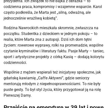
prezydenta. Ich związek to nie bajka z obrazka – to 
codzienna praca, kompromisy i wzajemne wsparcie. Karol 
często podkreśla, że Marta jest „silną, odważną, ale 
jednocześnie wrażliwą kobietą”.
Rodzina Nawrockich mieszkała skromnie, zwłaszcza na 
początku. Studentka z dzieckiem w jednym pokoju – to 
realia, które Marta zna z autopsji. Dziś ich dom tętni 
życiem: rowerowe wyprawy, rolki na promenadzie, wspólne 
czytanie kryminałów i literatury faktu. Pasje Marty – taniec, 
sport i artystyczne projekty z córką Kasią – dodają kolorytu 
codzienności.
Wspólnie z mężem wspierali też inicjatywy społeczne, jak 
gdańską kawiarnię „Caffe Aktywni”, gdzie seniorzy 
mentorują młodym z niepełnosprawnościami. To nie były 
puste gesty. To był styl życia, który przygotował ją na rolę 
Pierwszej Damy.
Przejście na emeryturę w 39 lat i nowe