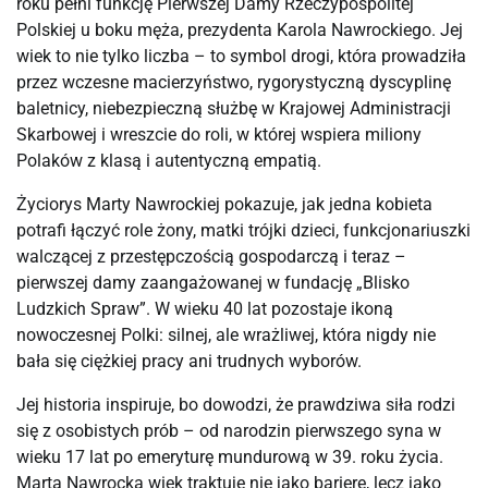
roku pełni funkcję Pierwszej Damy Rzeczypospolitej 
Polskiej u boku męża, prezydenta Karola Nawrockiego. Jej 
wiek to nie tylko liczba – to symbol drogi, która prowadziła 
przez wczesne macierzyństwo, rygorystyczną dyscyplinę 
baletnicy, niebezpieczną służbę w Krajowej Administracji 
Skarbowej i wreszcie do roli, w której wspiera miliony 
Polaków z klasą i autentyczną empatią.
Życiorys Marty Nawrockiej pokazuje, jak jedna kobieta 
potrafi łączyć role żony, matki trójki dzieci, funkcjonariuszki 
walczącej z przestępczością gospodarczą i teraz – 
pierwszej damy zaangażowanej w fundację „Blisko 
Ludzkich Spraw”. W wieku 40 lat pozostaje ikoną 
nowoczesnej Polki: silnej, ale wrażliwej, która nigdy nie 
bała się ciężkiej pracy ani trudnych wyborów.
Jej historia inspiruje, bo dowodzi, że prawdziwa siła rodzi 
się z osobistych prób – od narodzin pierwszego syna w 
wieku 17 lat po emeryturę mundurową w 39. roku życia. 
Marta Nawrocka wiek traktuje nie jako barierę, lecz jako 