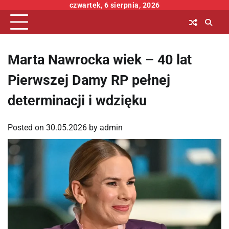
Skip
czwartek, 6 sierpnia, 2026
to
content
Marta Nawrocka wiek – 40 lat
Pierwszej Damy RP pełnej
determinacji i wdzięku
Posted on
30.05.2026
by
admin