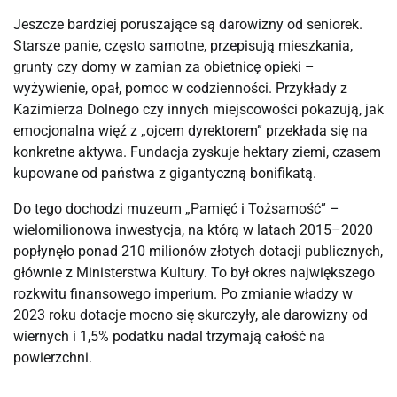
Jeszcze bardziej poruszające są darowizny od seniorek. 
Starsze panie, często samotne, przepisują mieszkania, 
grunty czy domy w zamian za obietnicę opieki – 
wyżywienie, opał, pomoc w codzienności. Przykłady z 
Kazimierza Dolnego czy innych miejscowości pokazują, jak 
emocjonalna więź z „ojcem dyrektorem” przekłada się na 
konkretne aktywa. Fundacja zyskuje hektary ziemi, czasem 
kupowane od państwa z gigantyczną bonifikatą.
Do tego dochodzi muzeum „Pamięć i Tożsamość” – 
wielomilionowa inwestycja, na którą w latach 2015–2020 
popłynęło ponad 210 milionów złotych dotacji publicznych, 
głównie z Ministerstwa Kultury. To był okres największego 
rozkwitu finansowego imperium. Po zmianie władzy w 
2023 roku dotacje mocno się skurczyły, ale darowizny od 
wiernych i 1,5% podatku nadal trzymają całość na 
powierzchni.