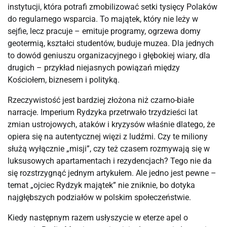
instytucji, która potrafi zmobilizować setki tysięcy Polaków 
do regularnego wsparcia. To majątek, który nie leży w 
sejfie, lecz pracuje – emituje programy, ogrzewa domy 
geotermią, kształci studentów, buduje muzea. Dla jednych 
to dowód geniuszu organizacyjnego i głębokiej wiary, dla 
drugich – przykład niejasnych powiązań między 
Kościołem, biznesem i polityką.
Rzeczywistość jest bardziej złożona niż czarno-białe 
narracje. Imperium Rydzyka przetrwało trzydzieści lat 
zmian ustrojowych, ataków i kryzysów właśnie dlatego, że 
opiera się na autentycznej więzi z ludźmi. Czy te miliony 
służą wyłącznie „misji”, czy też czasem rozmywają się w 
luksusowych apartamentach i rezydencjach? Tego nie da 
się rozstrzygnąć jednym artykułem. Ale jedno jest pewne – 
temat „ojciec Rydzyk majątek” nie zniknie, bo dotyka 
najgłębszych podziałów w polskim społeczeństwie.
Kiedy następnym razem usłyszycie w eterze apel o 