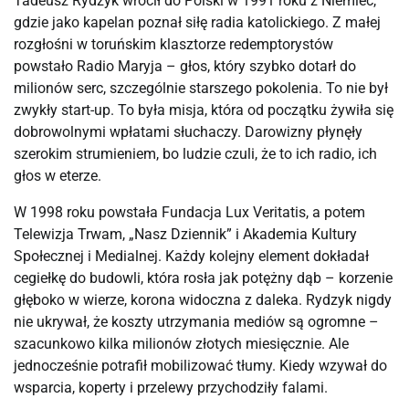
Tadeusz Rydzyk wrócił do Polski w 1991 roku z Niemiec, 
gdzie jako kapelan poznał siłę radia katolickiego. Z małej 
rozgłośni w toruńskim klasztorze redemptorystów 
powstało Radio Maryja – głos, który szybko dotarł do 
milionów serc, szczególnie starszego pokolenia. To nie był 
zwykły start-up. To była misja, która od początku żywiła się 
dobrowolnymi wpłatami słuchaczy. Darowizny płynęły 
szerokim strumieniem, bo ludzie czuli, że to ich radio, ich 
głos w eterze.
W 1998 roku powstała Fundacja Lux Veritatis, a potem 
Telewizja Trwam, „Nasz Dziennik” i Akademia Kultury 
Społecznej i Medialnej. Każdy kolejny element dokładał 
cegiełkę do budowli, która rosła jak potężny dąb – korzenie 
głęboko w wierze, korona widoczna z daleka. Rydzyk nigdy 
nie ukrywał, że koszty utrzymania mediów są ogromne – 
szacunkowo kilka milionów złotych miesięcznie. Ale 
jednocześnie potrafił mobilizować tłumy. Kiedy wzywał do 
wsparcia, koperty i przelewy przychodziły falami.