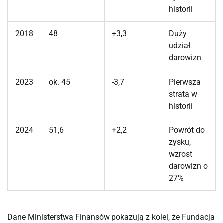
historii
2018
48
+3,3
Duży
udział
darowizn
2023
ok. 45
-3,7
Pierwsza
strata w
historii
2024
51,6
+2,2
Powrót do
zysku,
wzrost
darowizn o
27%
Dane Ministerstwa Finansów pokazują z kolei, że Fundacja 