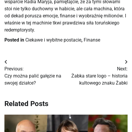
wsparcie Radia Maryja, pamiętajcie, że za tymi słowami 
stoi nie tylko duchowny w habicie, ale cała machina, która 
od dekad porusza emocje, finanse i wyobraźnię milionów. I 
właśnie w tej machinie tkwi prawdziwa siła toruńskiego 
redemptorysty.
Posted in
Ciekawe i wybitne postacie
,
Finanse
Nawigacja
Previous:
Next:
wpisu
Czy można palić gałęzie na
Żabka stare logo – historia
swojej działce?
kultowego znaku Żabki
Related Posts