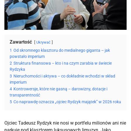
Zawartość
Ukrywać
1
Od skromnego klasztoru do medialnego giganta – jak
powstało imperium
2
Struktura finansowa – kto i na czym zarabia w świecie
Rydzyka
3
Nieruchomości i aktywa – co dokładnie wchodzi w skład
imperium
4
Kontrowersje, które nie gasną – darowizny, dotacje i
transparentność
5
Co naprawdę oznacza „ojciec Rydzyk majątek” w 2026 roku
Ojciec Tadeusz Rydzyk nie nosi w portfelu milionów ani nie 
parkuje pod klasztorem luksusowych limuzyn. Jako 