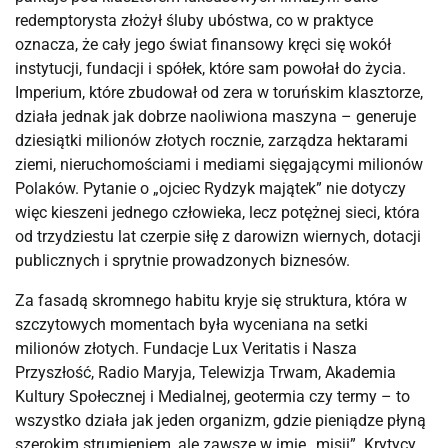
redemptorysta złożył śluby ubóstwa, co w praktyce 
oznacza, że cały jego świat finansowy kręci się wokół 
instytucji, fundacji i spółek, które sam powołał do życia. 
Imperium, które zbudował od zera w toruńskim klasztorze, 
działa jednak jak dobrze naoliwiona maszyna – generuje 
dziesiątki milionów złotych rocznie, zarządza hektarami 
ziemi, nieruchomościami i mediami sięgającymi milionów 
Polaków. Pytanie o „ojciec Rydzyk majątek” nie dotyczy 
więc kieszeni jednego człowieka, lecz potężnej sieci, która 
od trzydziestu lat czerpie siłę z darowizn wiernych, dotacji 
publicznych i sprytnie prowadzonych biznesów.
Za fasadą skromnego habitu kryje się struktura, która w 
szczytowych momentach była wyceniana na setki 
milionów złotych. Fundacje Lux Veritatis i Nasza 
Przyszłość, Radio Maryja, Telewizja Trwam, Akademia 
Kultury Społecznej i Medialnej, geotermia czy termy – to 
wszystko działa jak jeden organizm, gdzie pieniądze płyną 
szerokim strumieniem, ale zawsze w imię „misji”. Krytycy 