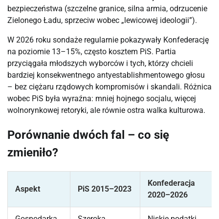
bezpieczeństwa (szczelne granice, silna armia, odrzucenie
Zielonego Ładu, sprzeciw wobec „lewicowej ideologii”).
W 2026 roku sondaże regularnie pokazywały Konfederację
na poziomie 13–15%, często kosztem PiS. Partia
przyciągała młodszych wyborców i tych, którzy chcieli
bardziej konsekwentnego antyestablishmentowego głosu
– bez ciężaru rządowych kompromisów i skandali. Różnica
wobec PiS była wyraźna: mniej hojnego socjalu, więcej
wolnorynkowej retoryki, ale równie ostra walka kulturowa.
Porównanie dwóch fal – co się
zmieniło?
Konfederacja
Aspekt
PiS 2015–2023
2020–2026
Gospodarka
Szeroka
Niskie podatki,