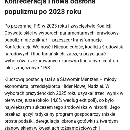
Konfederacja i nowa odsłona
populizmu po 2023 roku
Po przegranej PiS w 2023 roku i zwycięstwie Koalicji
Obywatelskiej w wyborach parlamentarnych, prawicowy
populizm nie zniknął – przeszedł transformację.
Konfederacja Wolność i Niepodległość, koalicja środowisk
narodowych i libertariańskich, zaczęła przyciągać
wyborców rozczarowanych zarówno liberalnym centrum,
jak i „zmęczonym” PiS.
Kluczową postacią stał się Sławomir Mentzen – młody
ekonomista, przedsiębiorca i lider Nowej Nadziei. W
wyborach prezydenckich 2025 roku uzyskał trzeci wynik w
pierwszej turze (około 14,8% według exit poll), co było
największym sukcesem tego środowiska w historii. Jego
przekaz łączył radykalny program gospodarczy (niskie i
proste podatki, deregulacja, obrona gotówki) z twardym
stanowiskiem w kwestiach tożsamościowych i