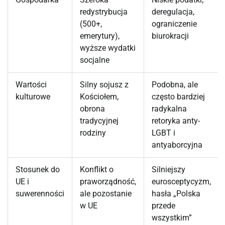
redystrybucja
deregulacja,
(500+,
ograniczenie
emerytury),
biurokracji
wyższe wydatki
socjalne
Wartości
Silny sojusz z
Podobna, ale
kulturowe
Kościołem,
często bardziej
obrona
radykalna
tradycyjnej
retoryka anty-
rodziny
LGBT i
antyaborcyjna
Stosunek do
Konflikt o
Silniejszy
UE i
praworządność,
eurosceptycyzm,
suwerenności
ale pozostanie
hasła „Polska
w UE
przede
wszystkim”