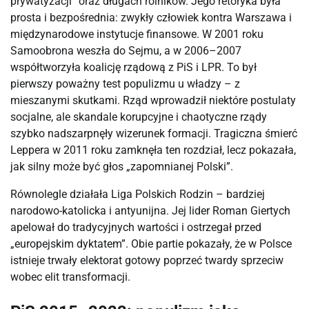
prywatyzacji” oraz długach rolników. Jego retoryka była
prosta i bezpośrednia: zwykły człowiek kontra Warszawa i
międzynarodowe instytucje finansowe. W 2001 roku
Samoobrona weszła do Sejmu, a w 2006–2007
współtworzyła koalicję rządową z PiS i LPR. To był
pierwszy poważny test populizmu u władzy – z
mieszanymi skutkami. Rząd wprowadził niektóre postulaty
socjalne, ale skandale korupcyjne i chaotyczne rządy
szybko nadszarpnęły wizerunek formacji. Tragiczna śmierć
Leppera w 2011 roku zamknęła ten rozdział, lecz pokazała,
jak silny może być głos „zapomnianej Polski”.
Równolegle działała Liga Polskich Rodzin – bardziej
narodowo-katolicka i antyunijna. Jej lider Roman Giertych
apelował do tradycyjnych wartości i ostrzegał przed
„europejskim dyktatem”. Obie partie pokazały, że w Polsce
istnieje trwały elektorat gotowy poprzeć twardy sprzeciw
wobec elit transformacji.