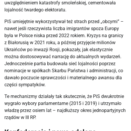
uwzględnieniem katastrofy smoleńskiej, cementowała
lojalność twardego elektoratu.
PiS umiejętnie wykorzystywał też strach przed „obcymi” –
nawet jeśli rzeczywista liczba imigrantów spoza Europy
była w Polsce niska przed 2022 rokiem. Kryzys na granicy
z Białorusią w 2021 roku, a później przyjęcie milionów
Ukraińców po inwazji Rosji, pokazały, jak elastycznie
można dostosowywać narrację do aktualnych wydarzeń.
Jednocześnie partia budowała sieć lojalności poprzez
nominacje w spółkach Skarbu Państwa i administracji, co
dawało poczucie sprawczości i materialnego awansu dla
części sympatyków.
Te mechanizmy działały tak skutecznie, że PiS dwukrotnie
wygrało wybory parlamentarne (2015 i 2019) i utrzymało
władzę przez osiem lat – najdłuższy okres jednopartyjnych
rządów w III RP.