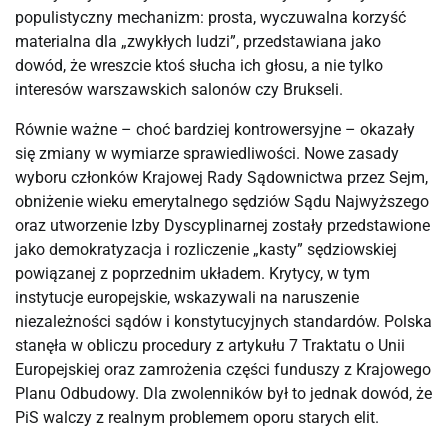
populistyczny mechanizm: prosta, wyczuwalna korzyść
materialna dla „zwykłych ludzi”, przedstawiana jako
dowód, że wreszcie ktoś słucha ich głosu, a nie tylko
interesów warszawskich salonów czy Brukseli.
Równie ważne – choć bardziej kontrowersyjne – okazały
się zmiany w wymiarze sprawiedliwości. Nowe zasady
wyboru członków Krajowej Rady Sądownictwa przez Sejm,
obniżenie wieku emerytalnego sędziów Sądu Najwyższego
oraz utworzenie Izby Dyscyplinarnej zostały przedstawione
jako demokratyzacja i rozliczenie „kasty” sędziowskiej
powiązanej z poprzednim układem. Krytycy, w tym
instytucje europejskie, wskazywali na naruszenie
niezależności sądów i konstytucyjnych standardów. Polska
stanęła w obliczu procedury z artykułu 7 Traktatu o Unii
Europejskiej oraz zamrożenia części funduszy z Krajowego
Planu Odbudowy. Dla zwolenników był to jednak dowód, że
PiS walczy z realnym problemem oporu starych elit.