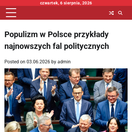
Skip
czwartek, 6 sierpnia, 2026
to
content
Populizm w Polsce przykłady
najnowszych fal politycznych
Posted on
03.06.2026
by
admin