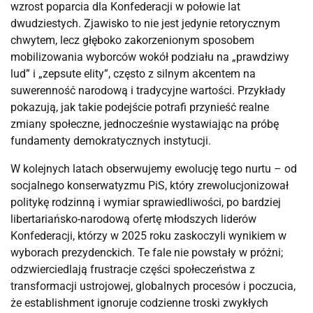
wzrost poparcia dla Konfederacji w połowie lat
dwudziestych. Zjawisko to nie jest jedynie retorycznym
chwytem, lecz głęboko zakorzenionym sposobem
mobilizowania wyborców wokół podziału na „prawdziwy
lud” i „zepsute elity”, często z silnym akcentem na
suwerenność narodową i tradycyjne wartości. Przykłady
pokazują, jak takie podejście potrafi przynieść realne
zmiany społeczne, jednocześnie wystawiając na próbę
fundamenty demokratycznych instytucji.
W kolejnych latach obserwujemy ewolucję tego nurtu – od
socjalnego konserwatyzmu PiS, który zrewolucjonizował
politykę rodzinną i wymiar sprawiedliwości, po bardziej
libertariańsko-narodową ofertę młodszych liderów
Konfederacji, którzy w 2025 roku zaskoczyli wynikiem w
wyborach prezydenckich. Te fale nie powstały w próżni;
odzwierciedlają frustracje części społeczeństwa z
transformacji ustrojowej, globalnych procesów i poczucia,
że establishment ignoruje codzienne troski zwykłych