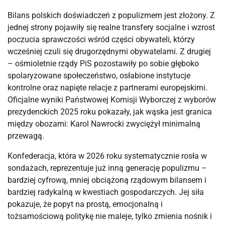
Bilans polskich doświadczeń z populizmem jest złożony. Z
jednej strony pojawiły się realne transfery socjalne i wzrost
poczucia sprawczości wśród części obywateli, którzy
wcześniej czuli się drugorzędnymi obywatelami. Z drugiej
– ośmioletnie rządy PiS pozostawiły po sobie głęboko
spolaryzowane społeczeństwo, osłabione instytucje
kontrolne oraz napięte relacje z partnerami europejskimi.
Oficjalne wyniki Państwowej Komisji Wyborczej z wyborów
prezydenckich 2025 roku pokazały, jak wąska jest granica
między obozami: Karol Nawrocki zwyciężył minimalną
przewagą.
Konfederacja, która w 2026 roku systematycznie rosła w
sondażach, reprezentuje już inną generację populizmu –
bardziej cyfrową, mniej obciążoną rządowym bilansem i
bardziej radykalną w kwestiach gospodarczych. Jej siła
pokazuje, że popyt na prostą, emocjonalną i
tożsamościową politykę nie maleje, tylko zmienia nośnik i