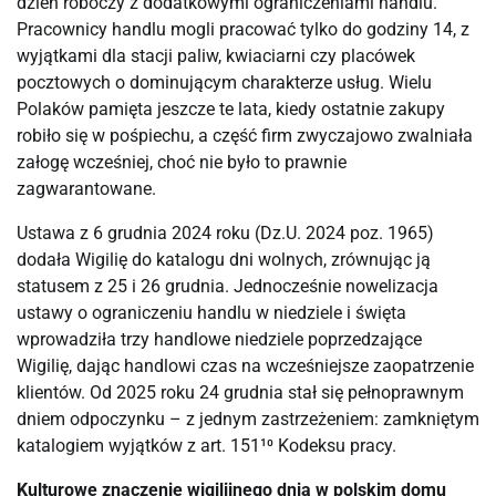
dzień roboczy z dodatkowymi ograniczeniami handlu.
Pracownicy handlu mogli pracować tylko do godziny 14, z
wyjątkami dla stacji paliw, kwiaciarni czy placówek
pocztowych o dominującym charakterze usług. Wielu
Polaków pamięta jeszcze te lata, kiedy ostatnie zakupy
robiło się w pośpiechu, a część firm zwyczajowo zwalniała
załogę wcześniej, choć nie było to prawnie
zagwarantowane.
Ustawa z 6 grudnia 2024 roku (Dz.U. 2024 poz. 1965)
dodała Wigilię do katalogu dni wolnych, zrównując ją
statusem z 25 i 26 grudnia. Jednocześnie nowelizacja
ustawy o ograniczeniu handlu w niedziele i święta
wprowadziła trzy handlowe niedziele poprzedzające
Wigilię, dając handlowi czas na wcześniejsze zaopatrzenie
klientów. Od 2025 roku 24 grudnia stał się pełnoprawnym
dniem odpoczynku – z jednym zastrzeżeniem: zamkniętym
katalogiem wyjątków z art. 151¹⁰ Kodeksu pracy.
Kulturowe znaczenie wigilijnego dnia w polskim domu