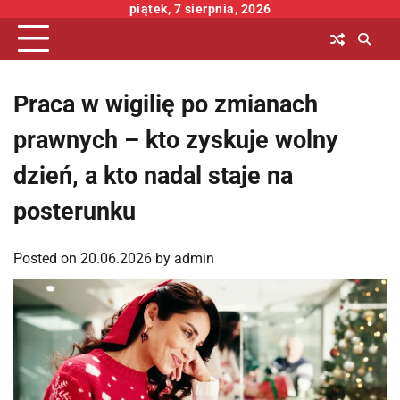
Skip
piątek, 7 sierpnia, 2026
to
content
Praca w wigilię po zmianach
prawnych – kto zyskuje wolny
dzień, a kto nadal staje na
posterunku
Posted on
20.06.2026
by
admin