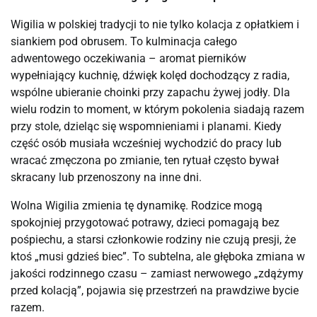
Wigilia w polskiej tradycji to nie tylko kolacja z opłatkiem i
siankiem pod obrusem. To kulminacja całego
adwentowego oczekiwania – aromat pierników
wypełniający kuchnię, dźwięk kolęd dochodzący z radia,
wspólne ubieranie choinki przy zapachu żywej jodły. Dla
wielu rodzin to moment, w którym pokolenia siadają razem
przy stole, dzieląc się wspomnieniami i planami. Kiedy
część osób musiała wcześniej wychodzić do pracy lub
wracać zmęczona po zmianie, ten rytuał często bywał
skracany lub przenoszony na inne dni.
Wolna Wigilia zmienia tę dynamikę. Rodzice mogą
spokojniej przygotować potrawy, dzieci pomagają bez
pośpiechu, a starsi członkowie rodziny nie czują presji, że
ktoś „musi gdzieś biec”. To subtelna, ale głęboka zmiana w
jakości rodzinnego czasu – zamiast nerwowego „zdążymy
przed kolacją”, pojawia się przestrzeń na prawdziwe bycie
razem.