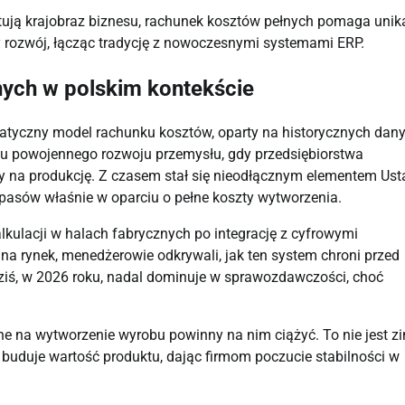
łtują krajobraz biznesu, rachunek kosztów pełnych pomaga unik
 rozwój, łącząc tradycję z nowoczesnymi systemami ERP.
nych w polskim kontekście
matyczny model rachunku kosztów, oparty na historycznych dan
su powojennego rozwoju przemysłu, gdy przedsiębiorstwa
y na produkcję. Z czasem stał się nieodłącznym elementem Us
pasów właśnie w oparciu o pełne koszty wytworzenia.
kulacji w halach fabrycznych po integrację z cyfrowymi
 na rynek, menedżerowie odkrywali, jak ten system chroni przed
ziś, w 2026 roku, nadal dominuje w sprawozdawczości, choć
sione na wytworzenie wyrobu powinny na nim ciążyć. To nie jest 
buduje wartość produktu, dając firmom poczucie stabilności w