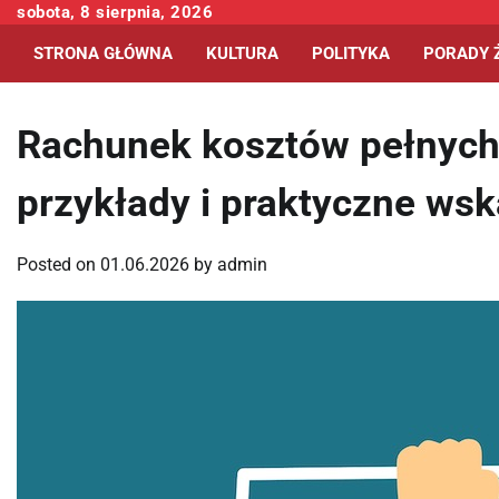
Skip
sobota, 8 sierpnia, 2026
to
STRONA GŁÓWNA
KULTURA
POLITYKA
PORADY 
content
Rachunek kosztów pełnych 
przykłady i praktyczne ws
Posted on
01.06.2026
by
admin