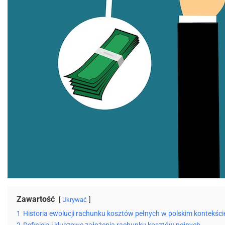
Zawartość
Ukrywać
1
Historia ewolucji rachunku kosztów pełnych w polskim kontekści