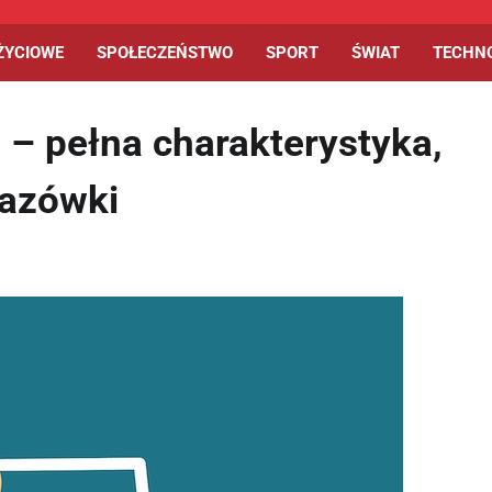
ŻYCIOWE
SPOŁECZEŃSTWO
SPORT
ŚWIAT
TECHN
– pełna charakterystyka,
kazówki