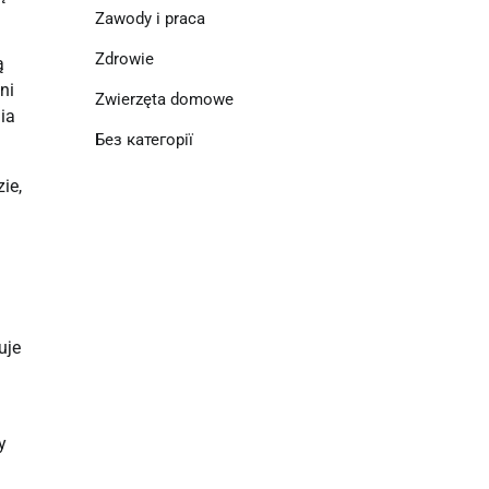
Zawody i praca
Zdrowie
ą
ni
Zwierzęta domowe
ia
Без категорії
ie,
uje
y