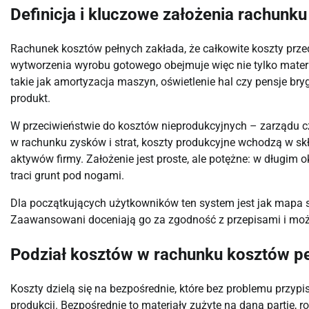
Definicja i kluczowe założenia rachunk
Rachunek kosztów pełnych zakłada, że całkowite koszty przed
wytworzenia wyrobu gotowego obejmuje więc nie tylko materiał
takie jak amortyzacja maszyn, oświetlenie hal czy pensje bry
produkt.
W przeciwieństwie do kosztów nieprodukcyjnych – zarządu czy 
w rachunku zysków i strat, koszty produkcyjne wchodzą w skł
aktywów firmy. Założenie jest proste, ale potężne: w długim 
traci grunt pod nogami.
Dla początkujących użytkowników ten system jest jak mapa sk
Zaawansowani doceniają go za zgodność z przepisami i moż
Podział kosztów w rachunku kosztów p
Koszty dzielą się na bezpośrednie, które bez problemu przypi
produkcji. Bezpośrednie to materiały zużyte na daną partię, 