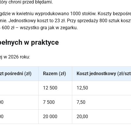
tóry chroni przed błędami.
 gdzie w kwietniu wyprodukowano 1000 stołów. Koszty bezpośr
nie. Jednostkowy koszt to 23 zł. Przy sprzedaży 800 sztuk kosz
600 zł – wszystko gra jak w zegarku.
pełnych w praktyce
ej w 2026 roku:
zt pośredni (zł)
Razem (zł)
Koszt jednostkowy (zł/szt
12 500
12,50
00
7 500
7,50
00
20 000
20,00