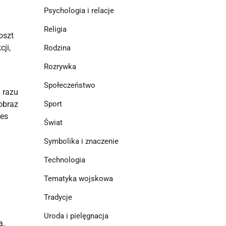
Psychologia i relacje
Religia
oszt
ji,
Rodzina
Rozrywka
Społeczeństwo
d razu
Sport
obraz
nes
Świat
Symbolika i znaczenie
Technologia
Tematyka wojskowa
Tradycje
Uroda i pielęgnacja
ą.