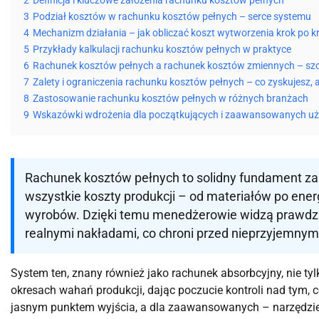
2
Definicja i kluczowe założenia rachunku kosztów pełnych
3
Podział kosztów w rachunku kosztów pełnych – serce systemu
4
Mechanizm działania – jak obliczać koszt wytworzenia krok po k
5
Przykłady kalkulacji rachunku kosztów pełnych w praktyce
6
Rachunek kosztów pełnych a rachunek kosztów zmiennych – s
7
Zalety i ograniczenia rachunku kosztów pełnych – co zyskujesz,
8
Zastosowanie rachunku kosztów pełnych w różnych branżach
9
Wskazówki wdrożenia dla początkujących i zaawansowanych u
Rachunek kosztów pełnych to solidny fundament zar
wszystkie koszty produkcji – od materiałów po energ
wyrobów. Dzięki temu menedżerowie widzą prawdzi
realnymi nakładami, co chroni przed nieprzyjemny
System ten, znany również jako rachunek absorbcyjny, nie tyl
okresach wahań produkcji, dając poczucie kontroli nad tym, co
jasnym punktem wyjścia, a dla zaawansowanych – narzędziem