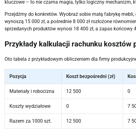
kluczowe – to nie czarna magia, tylko logiczny mechanizm, k
Przejdźmy do konkretów. Wyobraź sobie małą fabrykę mebli,
wynoszą 15 000 zł, a pośrednie 8 000 zł rozłożone równomier
sprzedanych produktów wynosi 18 400 zł, a zapas końcowy 4 
Przykłady kalkulacji rachunku kosztów 
Oto tabela z przykładowym obliczeniem dla firmy produkcyjn
Pozycja
Koszt bezpośredni (zł)
Kos
Materiały i robocizna
12 500
0
Koszty wydziałowe
0
7 5
Razem za 1000 szt.
12 500
7 5