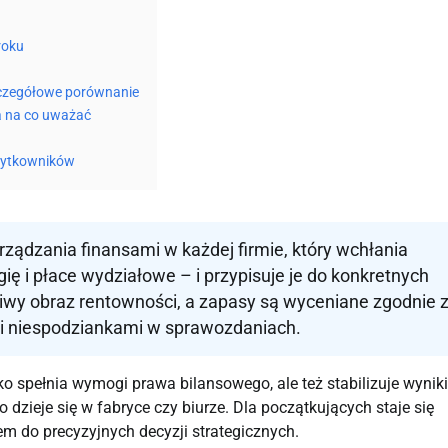
roku
zczegółowe porównanie
 a na co uważać
żytkowników
ządzania finansami w każdej firmie, który wchłania
ię i płace wydziałowe – i przypisuje je do konkretnych
wy obraz rentowności, a zapasy są wyceniane zgodnie 
mi niespodziankami w sprawozdaniach.
ko spełnia wymogi prawa bilansowego, ale też stabilizuje wynik
 dzieje się w fabryce czy biurze. Dla początkujących staje się
 do precyzyjnych decyzji strategicznych.