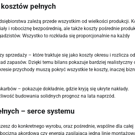
u kosztów pełnych
siębiorstwa zależą przede wszystkim od wielkości produkcji. K
y i robociznę bezpośrednią, ale także koszty pośrednie produkc
gadzistów. Wszystko to rozkłada się proporcjonalnie na każdy
sprzedaży – które traktuje się jako koszty okresu i rozlicza o
ad zapasów. Dzięki temu bilans pokazuje bardziej realistyczny 
okresie przychody muszą pokryć wszystkie te koszty, inaczej biz
arbów – pokazuje dokładnie, gdzie kryją się ukryte nakłady.
liwość budowania solidnych prognoz na lata naprzód.
ełnych – serce systemu
szesz do konkretnego wyrobu, oraz pośrednie, wspólne dla całej
robocizna akordowa czy energia zasilająca jedną linię montażow