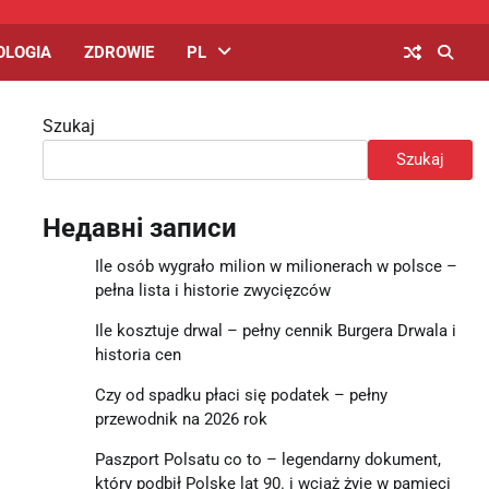
OLOGIA
ZDROWIE
PL
Szukaj
Szukaj
Недавні записи
Ile osób wygrało milion w milionerach w polsce –
pełna lista i historie zwycięzców
Ile kosztuje drwal – pełny cennik Burgera Drwala i
historia cen
Czy od spadku płaci się podatek – pełny
przewodnik na 2026 rok
Paszport Polsatu co to – legendarny dokument,
który podbił Polskę lat 90. i wciąż żyje w pamięci