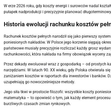
W erze 2026 roku, gdy koszty energii i surowców nadal kszta
pułapek nadprodukcji i precyzyjnie planować długoterminowy
Historia ewolucji rachunku kosztów peł
Rachunek kosztów pełnych narodził się jako pierwszy syste
poniesionych nakładów. W Polsce jego korzenie sięgają okre
państwowe musiały precyzyjnie rozliczać każdy grosz wydan
rachunkowości, która nakłada na firmy obowiązek wyceny za
Przez dekady ewoluował wraz z gospodarką – od prostych kal
narzędziami. W latach 90. XX wieku, gdy Polska otwierała się
zaniżaniem kosztów w raportach dla inwestorów i banków. D
uzupełniają go nowocześniejsze metody.
Jego siła tkwi w prostocie filozofii: wszystkie koszty ponie
matematyka – to opowieść o tym, jak każdy element procesu 
burzliwych czasach zmian rynkowych.