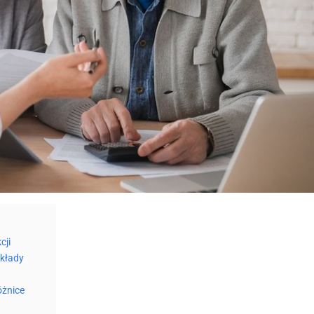
cji
ykłady
óżnice