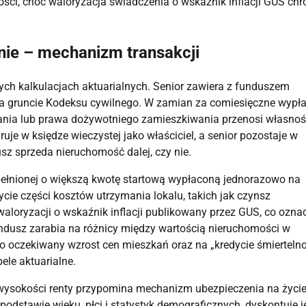
ści, choć waloryzacja świadczenia o wskaźnik inflacji GUS chr
nie – mechanizm transakcji
ych kalkulacjach aktuarialnych. Senior zawiera z funduszem
 gruncie Kodeksu cywilnego. W zamian za comiesięczne wypła
kania lub prawa dożywotniego zamieszkiwania przenosi własno
je w księdze wieczystej jako właściciel, a senior pozostaje w
usz sprzeda nieruchomość dalej, czy nie.
upełnionej o większą kwotę startową wypłaconą jednorazowo na
cie części kosztów utrzymania lokalu, takich jak czynsz
aloryzacji o wskaźnik inflacji publikowany przez GUS, co ozna
undusz zarabia na różnicy między wartością nieruchomości w
 oczekiwany wzrost cen mieszkań oraz na „kredycie śmiertelno
bele aktuarialne.
 wysokości renty przypomina mechanizm ubezpieczenia na życi
podstawie wieku, płci i statystyk demograficznych, dyskontuje j