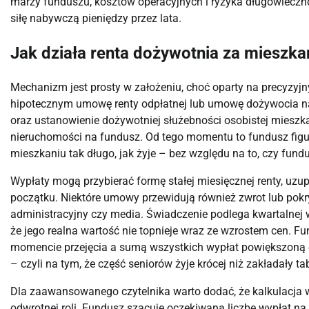
marży funduszu, kosztów operacyjnych i ryzyka długowieczno
siłę nabywczą pieniędzy przez lata.
Jak działa renta dożywotnia za mieszka
Mechanizm jest prosty w założeniu, choć oparty na precyzyjn
hipotecznym umowę renty odpłatnej lub umowę dożywocia na
oraz ustanowienie dożywotniej służebności osobistej miesz
nieruchomości na fundusz. Od tego momentu to fundusz figuru
mieszkaniu tak długo, jak żyje – bez względu na to, czy fund
Wypłaty mogą przybierać formę stałej miesięcznej renty, uz
początku. Niektóre umowy przewidują również zwrot lub pokry
administracyjny czy media. Świadczenie podlega kwartalnej w
że jego realna wartość nie topnieje wraz ze wzrostem cen. F
momencie przejęcia a sumą wszystkich wypłat powiększoną o
– czyli na tym, że część seniorów żyje krócej niż zakładały ta
Dla zaawansowanego czytelnika warto dodać, że kalkulacja
odwrotnej roli. Fundusz szacuje oczekiwaną liczbę wypłat na 