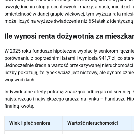
uwzględnieniu stóp procentowych i marży, a następnie dziel
śmiertelność w danej grupie wiekowej, tym wyższa rata miesi
może liczyć na wyższe świadczenie niż 65-latek z identyczn
Ile wynosi renta dożywotnia za mieszkan
W 2025 roku fundusze hipoteczne wypłaciły seniorom łącznie
porównaniu z poprzednimi latami i wyniosła 941,7 zł, co sta
Jednocześnie średnia wartość przekazywanej nieruchomości os
liczby pokazują, że rynek wciąż jest niszowy, ale dynamiczn
wojewódzkich.
Indywidualne oferty potrafią znacząco odbiegać od średniej. 
najstarszego i największego gracza na rynku – Funduszu Hi
finalną kwotę.
Wiek i płeć seniora
Wartość nieruchomości