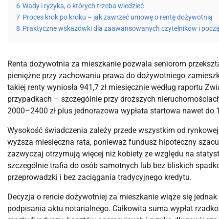
6
Wady i ryzyka, o których trzeba wiedzieć
7
Proces krok po kroku – jak zawrzeć umowę o rentę dożywotnią
8
Praktyczne wskazówki dla zaawansowanych czytelników i pocz
Renta dożywotnia za mieszkanie pozwala seniorom przekszta
pieniężne przy zachowaniu prawa do dożywotniego zamiesz
takiej renty wyniosła 941,7 zł miesięcznie według raportu Z
przypadkach – szczególnie przy droższych nieruchomościach
2000–2400 zł plus jednorazowa wypłata startowa nawet do 1
Wysokość świadczenia zależy przede wszystkim od rynkowej w
wyższa miesięczna rata, ponieważ fundusz hipoteczny szacuj
zazwyczaj otrzymują więcej niż kobiety ze względu na statys
szczególnie trafia do osób samotnych lub bez bliskich spadk
przeprowadzki i bez zaciągania tradycyjnego kredytu.
Decyzja o rencie dożywotniej za mieszkanie wiąże się jedna
podpisania aktu notarialnego. Całkowita suma wypłat rzadk