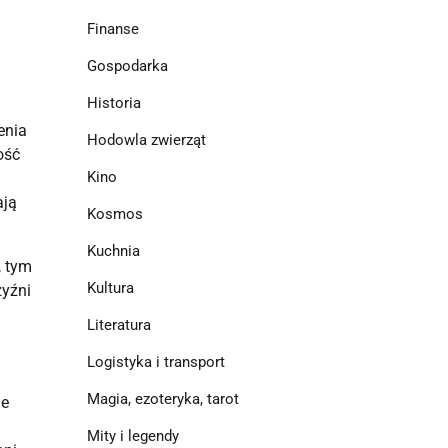
Finanse
Gospodarka
Historia
enia
Hodowla zwierząt
ość
Kino
ają
Kosmos
Kuchnia
, tym
Kultura
zyźni
Literatura
Logistyka i transport
Magia, ezoteryka, tarot
ie
Mity i legendy