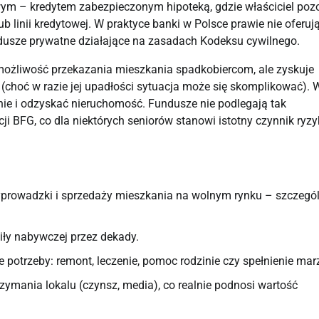
m – kredytem zabezpieczonym hipoteką, gdzie właściciel poz
ub linii kredytowej. W praktyce banki w Polsce prawie nie oferuj
ndusze prywatne działające na zasadach Kodeksu cywilnego.
możliwość przekazania mieszkania spadkobiercom, ale zyskuje
 (choć w razie jej upadłości sytuacja może się skomplikować). 
e i odzyskać nieruchomość. Fundusze nie podlegają tak
i BFG, co dla niektórych seniorów stanowi istotny czynnik ryzy
prowadzki i sprzedaży mieszkania na wolnym rynku – szczegól
siły nabywczej przez dekady.
 potrzeby: remont, leczenie, pomoc rodzinie czy spełnienie mar
ymania lokalu (czynsz, media), co realnie podnosi wartość