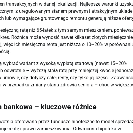
n transakcyjnych w danej lokalizacji. Najlepsze warunki uzysk
hnicznym, z uregulowanym stanem prawnym i atrakcyjnym układ
h lub wymagające gruntownego remontu generują niższe oferty
iesięczną ratę niż 65-latek z tym samym mieszkaniem, poniewa
kres. Różnica może wynosić nawet kilkaset złotych miesięcznie
ej, więc ich miesięczna renta jest niższa o 10–20% w porównani
ścią.
ą wybrać wariant z wysoką wypłatą startową (nawet 15–20%
ub odwrotnie – wyższą stałą ratę przy mniejszej kwocie jednora
w umowie, czy dotyczy całej renty, czy tylko jej części. Zaawans
ia w przypadku zmiany stanu zdrowia seniora – choć w większo
a bankowa – kluczowe różnice
żywotnia oferowana przez fundusze hipoteczne to model sprzeda
ymuje rentę i prawo zamieszkiwania. Odwrócona hipoteka w