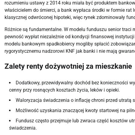
rozumieniu ustawy z 2014 roku miała być produktem bankowy
właścicielem do śmierci, a bank wypłaca środki w formie rat l
klasycznej odwróconej hipoteki, więc rynek zdominowały fu
Różnice są fundamentalne. W modelu funduszu senior traci 
pewność wypłat niezależnie od kondycji finansowej instytucji
modelu bankowym spadkobiercy mogliby spłacić zobowiązani
rygorystycznemu nadzorowi KNF jak banki i nie mają gwarancj
Zalety renty dożywotniej za mieszkanie
Dodatkowy, przewidywalny dochód bez konieczności wy
cenny przy rosnących kosztach życia, leków i opieki.
Waloryzacja świadczenia o inflację chroni przed utratą 
Możliwość uzyskania znaczącej kwoty startowej na pilne
Fundusz często przejmuje lub zwraca część kosztów utrz
świadczenia.