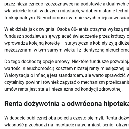
przez niezależnego rzeczoznawcę na podstawie aktualnych ce
właściciele lokali w dużych miastach, w dobrym stanie tec
funkcjonalnym. Nieruchomości w mniejszych miejscowościac
Wiek działa jak dźwignia. Osoba 80-letnia otrzyma wyższą m
fundusz spodziewa się wypłacać świadczenie przez krótszy o
wprowadza kolejną korektę – statystycznie kobiety żyją dłuż
mężczyznami w tym samym wieku i z identyczną nieruchomo
Do tego dochodzą opcje umowy. Niektóre fundusze pozwalaj
wartości nieruchomości) kosztem niższej renty miesięcznej l
Waloryzacja o inflację jest standardem, ale warto sprawdzić 
czytelnicy powinni również zapytać o mechanizm przeliczan
umów renta jest stała i niezależna od kondycji zdrowotnej.
Renta dożywotnia a odwrócona hipotek
W debacie publicznej oba pojęcia często się myli. Renta do
własność przechodzi na instytucję natychmiast, senior otrz