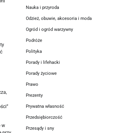
oni
Nauka i przyroda
Odzież, obuwie, akcesoria i moda
Ogród i ogród warzywny
Podróże
ty
Polityka
ść
Porady i lifehacki
Porady życiowe
Prawo
cza,
Prezenty
Prywatna własność
ści”
Przedsiębiorczość
e w
Przesądy i sny
e przy