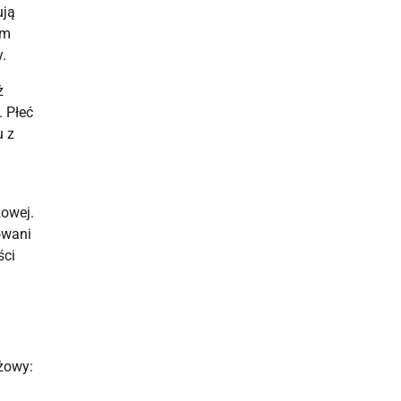
ują
em
.
ż
. Płeć
u z
zowej.
owani
ści
żowy: