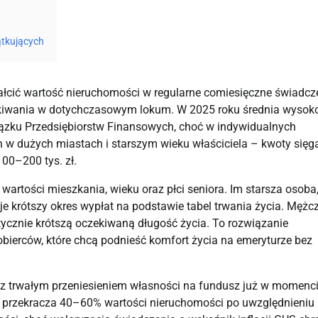
ątkujących
łcić wartość nieruchomości w regularne comiesięczne świadcz
kiwania w dotychczasowym lokum. W 2025 roku średnia wysok
wiązku Przedsiębiorstw Finansowych, choć w indywidualnych
 w dużych miastach i starszym wieku właściciela – kwoty sięg
00–200 tys. zł.
artości mieszkania, wieku oraz płci seniora. Im starsza osoba
e krótszy okres wypłat na podstawie tabel trwania życia. Mężc
tycznie krótszą oczekiwaną długość życia. To rozwiązanie
obierców, które chcą podnieść komfort życia na emeryturze bez
k z trwałym przeniesieniem własności na fundusz już w momenc
o przekracza 40–60% wartości nieruchomości po uwzględnieniu