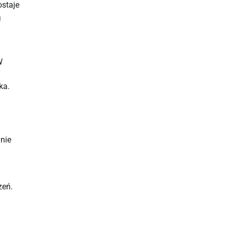
ostaje
ą
W
ka.
nie
zeń.