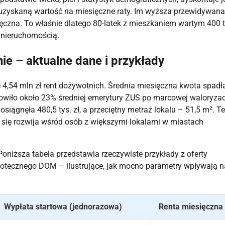
i uzyskaną wartość na miesięczne raty. Im wyższa przewidywana
ęczna. To właśnie dlatego 80-latek z mieszkaniem wartym 400 ty
ą nieruchomością.
ie – aktualne dane i przykłady
 4,54 mln zł rent dożywotnich. Średnia miesięczna kwota spadł
nowiło około 23% średniej emerytury ZUS po marcowej waloryzacj
iągnęła 480,5 tys. zł, a przeciętny metraż lokalu – 51,5 m². Te
ie się rozwija wśród osób z większymi lokalami w miastach
Poniższa tabela przedstawia rzeczywiste przykłady z oferty
potecznego DOM – ilustrujące, jak mocno parametry wpływają n
Wypłata startowa (jednorazowa)
Renta miesięczna