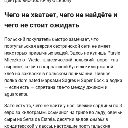
Центрально-Восточную Европу.
Чего не хватает, чего не найдёте и
чего не стоит ожидать
Польский покупатель быстро замечает, что
португальская версия сестринской сети не имеет
некоторых привычных вещей. Здесь не купишь Ptasie
Mleczko от Wedel, классический польский творог «на
сырник», кефир в карпатской бутылке или ржаной
хлеб на закваске в польском понимании. Пивная
полка dominated марками Sagres и Super Bock, а водка
— если есть — спрятана где-то между джином и
aguardente.
Зато есть то, чего не найти у нас: свежие сардины по 3
евро за килограмм, осьминог на гриле во льду, овечьи
сыры из Serra da Estrela, десятки видов
pastéis
в
кондитерской у кассы, настоящие португальские