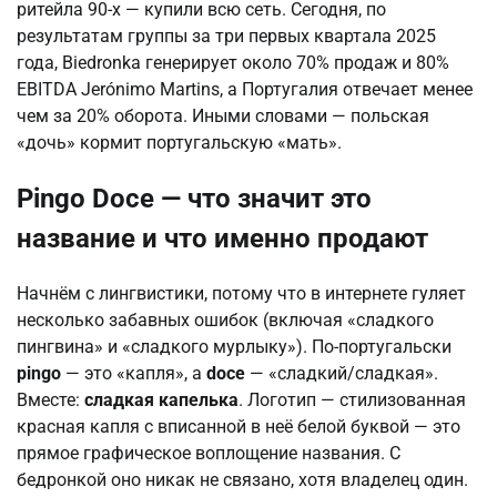
ритейла 90-х — купили всю сеть. Сегодня, по
результатам группы за три первых квартала 2025
года, Biedronka генерирует около 70% продаж и 80%
EBITDA Jerónimo Martins, а Португалия отвечает менее
чем за 20% оборота. Иными словами — польская
«дочь» кормит португальскую «мать».
Pingo Doce — что значит это
название и что именно продают
Начнём с лингвистики, потому что в интернете гуляет
несколько забавных ошибок (включая «сладкого
пингвина» и «сладкого мурлыку»). По-португальски
pingo
— это «капля», а
doce
— «сладкий/сладкая».
Вместе:
сладкая капелька
. Логотип — стилизованная
красная капля с вписанной в неё белой буквой — это
прямое графическое воплощение названия. С
бедронкой оно никак не связано, хотя владелец один.