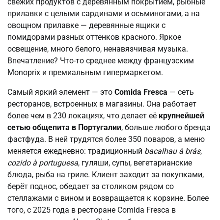
свежих продуктов с деревянным покрытием, рыбные
прилавки с целыми сардинами и осьминогами, а на
овощном прилавке — деревянные ящики с
помидорами разных оттенков красного. Яркое
освещение, много белого, ненавязчивая музыка.
Впечатление? Что-то среднее между французским
Monoprix и премиальным гипермаркетом.
Самый яркий элемент — это
Comida Fresca
— сеть
ресторанов, встроенных в магазины. Она работает
более чем в 230 локациях, что делает её
крупнейшей
сетью общепита в Португалии
, больше любого бренда
фастфуда. В ней трудятся более 350 поваров, а меню
меняется ежедневно: традиционный
bacalhau à brás
,
cozido à portuguesa
, гуляши, супы, вегетарианские
блюда, рыба на гриле. Клиент заходит за покупками,
берёт поднос, обедает за столиком рядом со
стеллажами с вином и возвращается к корзине. Более
того, с 2025 года в ресторане Comida Fresca в