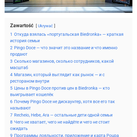
Zawartość
Ukrywać
1
Откуда взялась «португальская Biedronka» — краткая
история семьи
2
Pingo Doce — что значит это название и что именно
продают
3
Сколько магазинов, сколько сотрудников, какой
масштаб
4
Магазин, который выглядит как рынок — и с
рестораном внутри
5
Цены в Pingo Doce против цен в Biedronka — кто
выигрывает кошелёк
6
Почему Pingo Doce не дискаунтер, хотя все его так
называют
7
Recheio, Hebe, Ara — остальные дети одной семьи
8
Чего не хватает, чего не найдёте и чего не стоит
ожидать
9
Программы лояльности, приложение и карта Poupa