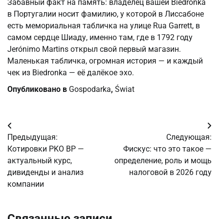
Забавный факт на память: владелец вашей Biedronka
в Португалии носит фамилию, у которой в Лиссабоне
есть мемориальная табличка на улице Rua Garrett, в
самом сердце Шиаду, именно там, где в 1792 году
Jerónimo Martins открыл свой первый магазин.
Маленькая табличка, огромная история — и каждый
чек из Biedronka — её далёкое эхо.
Опубликовано в
Gospodarka
,
Świat
Навигация
Предыдущая:
Следующая:
по
Котировки PKO BP —
Фискус: что это такое —
актуальный курс,
определение, роль и мощь
записям
дивиденды и анализ
налоговой в 2026 году
компании
Связанные записи