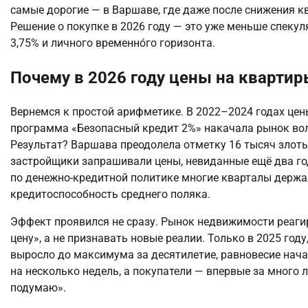
самые дорогие — в Варшаве, где даже после снижения кв
Решение о покупке в 2026 году — это уже меньше спекул
3,75% и личного временно́го горизонта.
Почему в 2026 году цены на квартир
Вернемся к простой арифметике. В 2022–2024 годах це
программа «Безопасный кредит 2%» накачала рынок вол
Результат? Варшава преодолела отметку 16 тысяч злоты
застройщики запрашивали цены, невиданные ещё два го
по денежно-кредитной политике многие кварталы держал
кредитоспособность среднего поляка.
Эффект проявился не сразу. Рынок недвижимости реаги
цену», а не признавать новые реалии. Только в 2025 го
выросло до максимума за десятилетие, равновесие нач
на несколько недель, а покупатели — впервые за много 
подумаю».