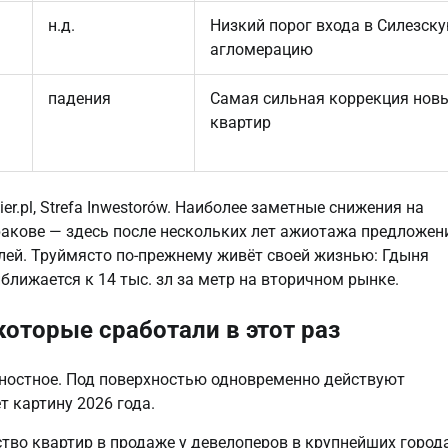
н.д.
Низкий порог входа в Силезск
агломерацию
падения
Самая сильная коррекция нов
квартир
r.pl, Strefa Inwestorów. Наиболее заметные снижения на
акове — здесь после нескольких лет ажиотажа предложен
ей. Труймясто по-прежнему живёт своей жизнью: Гдыня
иближается к 14 тыс. зл за метр на вторичном рынке.
которые сработали в этот раз
хностное. Под поверхностью одновременно действуют
 картину 2026 года.
тво квартир в продаже у девелоперов в крупнейших город