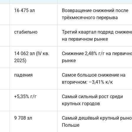
16 475 зл
Возвращение снижений после
трёхмесячного перерыва
стабильно
Третий квартал подряд снижен
на первичном рынке
14 062 зл (IV кв.
Снижение 2,48% г/г на первичн
2025)
рынке
падения
Самое большое снижение на
вторичном: –3,41% к/к
+5,35% г/г
Самый сильный рост среди
крупных городов
9 708 зл
Самый дешёвый крупный рыно
Польше