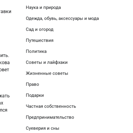
Наука и природа
тавки
Одежда, обувь, аксессуары и мода
Сад и огород
Путешествия
Политика
ить.
акова
Советы и лайфхаки
овет
Жизненные советы
Право
Подарки
жать
ах
Частная собственность
лся
Предпринимательство
Суеверия и сны