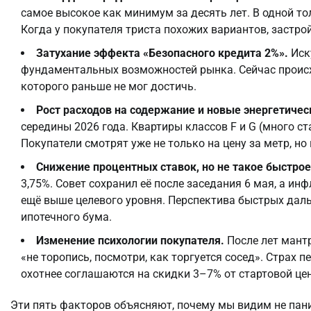
самое высокое как минимум за десять лет. В одной 
Когда у покупателя триста похожих вариантов, застро
Затухание эффекта «Безопасного кредита 2%».
Иск
фундаментальных возможностей рынка. Сейчас происх
которого раньше не мог достичь.
Рост расходов на содержание и новые энергетичес
середины 2026 года. Квартиры классов F и G (много с
Покупатели смотрят уже не только на цену за метр, но 
Снижение процентных ставок, но не такое быстрое
3,75%. Совет сохранил её после заседания 6 мая, а ин
ещё выше целевого уровня. Перспектива быстрых дал
ипотечного бума.
Изменение психологии покупателя.
После лет мантр
«не торопись, посмотри, как торгуется сосед». Страх 
охотнее соглашаются на скидки 3–7% от стартовой це
Эти пять факторов объясняют, почему мы видим не паник