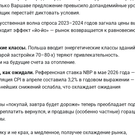
только Варшаве предложение превысило допандемийные уро
йщик перестаёт диктовать условия.
усственная волна спроса 2023–2024 годов загнала цены 
одит эффект «йо-йо» — рынок возвращается к равновесию
кие классы.
Польша вводит энергетические классы зданий
тарой застройки 70–80-х) теряют привлекательность.
и на будущие счета за отопление.
, как ожидали.
Референсная ставка NBP в мае 2026 года —
фляция CPI в апреле составила 3,2% в годовом выражении —
ьнейших снижений ослабла, что охлаждает ожидания
ы «покупай, завтра будет дороже» теперь преобладает по
переплатить вернулся, и продавцы (особенно частные) гораз
ны.
у и не крах, а медленное, ползучее охлаждение рынка,