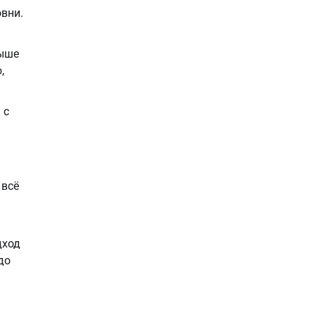
вни.
выше
,
 с
 всё
дход
до