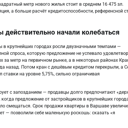
адратный метр нового жилья стоит в среднем 16 475 зл.
яция, а больше расчёт кредитоспособности, референсной с
ы действительно начали колебаться
ны в крупнейших городах росли двузначными темпами —
ной спроса, которую предложение не успевало удовлетвор
х за метр на первичном рынке, а в некоторых районах Кр
да назад. Потом кран с дешёвым кредитом перекрыли, а С
 ставки на уровне 5,75%, сильно ограничивая
рует с запозданием — продавцы долго предпочитают «дер
ду, когда предложение от застройщиков в крупнейших город
ало смещаться. Срок продажи квартиры в Варшаве увеличи
лет — позволили себе маленькую роскошь: сказать «я