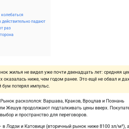
и колебаться
ры действительно падают
от раз
сторона
ынок жилья не видел уже почти двенадцать лет: средняя це
 оказалась ниже, чем годом ранее. Это ещё не обвал и да
й бум потерял импульс.
Рынок раскололся: Варшава, Краков, Вроцлав и Познань
 или Жешув продолжают подталкивать цены вверх. Покупат
, выбор и пространство для переговоров.
 в Лодзи и Катовице (вторичный рынок ниже 8100 зл/м²), 