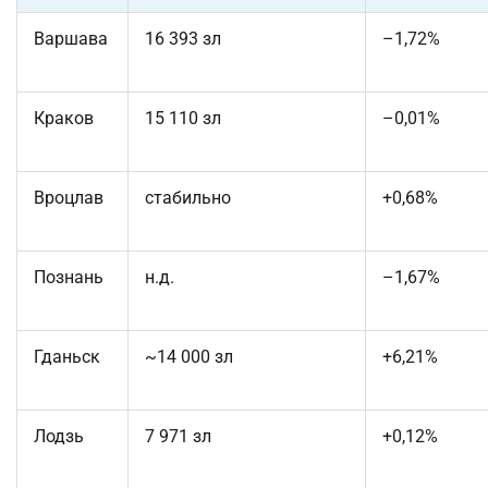
Варшава
16 393 зл
–1,72%
Краков
15 110 зл
–0,01%
Вроцлав
стабильно
+0,68%
Познань
н.д.
–1,67%
Гданьск
~14 000 зл
+6,21%
Лодзь
7 971 зл
+0,12%