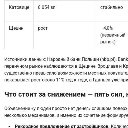
Катовице
8 054 зл
стабильно
Щецин
рост
–4,0%
(первичный
рынок)
Источники данных: Народный банк Польши (nbp.pl), Bankie
первичном рынке наблюдаются в Щецине, Вроцлаве и Кр
существенно превысило возможности местных покупател
показывает рост около 11% год к году, а Гданьск уже пр
Что стоит за снижением — пять сил, 
Объяснение «у людей просто нет денег» слишком повер
несколько механизмов, и именно их сочетание формирует
Рекордное предложение от застройщиков.
Количес