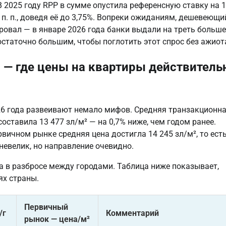
2025 году RPP в сумме опустила референсную ставку на 1
5 п. п., доведя её до 3,75%. Вопреки ожиданиям, дешевеющи
ровал — в январе 2026 года банки выдали на треть больше
остаточно большим, чтобы поглотить этот спрос без ажиот
 — где цены на квартиры действитель
6 года развеивают немало мифов. Средняя транзакционн
ставила 13 477 зл/м² — на 0,7% ниже, чем годом ранее.
рвичном рынке средняя цена достигла 14 245 зл/м², то ест
невелик, но направление очевидно.
 а в разбросе между городами. Таблица ниже показывает,
ях страны.
Первичный
/г
Комментарий
рынок — цена/м²