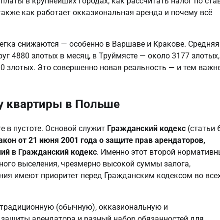
платы в крупнейших городах, как рассчитать налог по ста
 также как работает окказиональная аренда и почему всё
легка снижаются — особенно в Варшаве и Кракове. Средняя
г 4880 злотых в месяц, в Труймясте — около 3177 злотых,
0 злотых. Это совершенно новая реальность — и тем важн
ду квартиры в Польше
е в пустоте. Основой служит
Гражданский кодекс
(статьи 
акон от 21 июня 2001 года о защите прав арендаторов,
ий в Гражданский кодекс
. Именно этот второй норматив
ного выселения, чрезмерно высокой суммы залога,
ения имеют приоритет перед Гражданским кодексом во все
 традиционную (обычную), окказиональную и
 защиты арендатора и разный набор обязанностей для