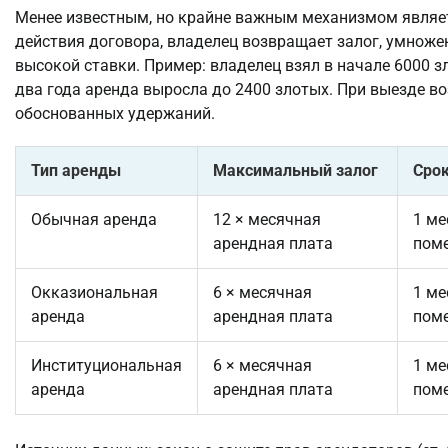
Менее известным, но крайне важным механизмом явля
действия договора, владелец возвращает залог, умножен
высокой ставки. Пример: владелец взял в начале 6000 з
два года аренда выросла до 2400 злотых. При выезде в
обоснованных удержаний.
Тип аренды
Максимальный залог
Срок
Обычная аренда
12 × месячная
1 ме
арендная плата
пом
Окказиональная
6 × месячная
1 ме
аренда
арендная плата
пом
Институциональная
6 × месячная
1 ме
аренда
арендная плата
пом