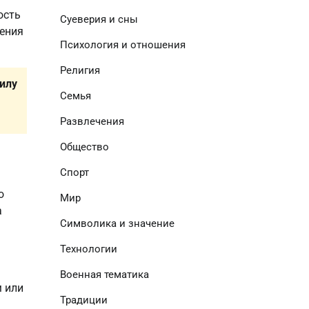
ость
Суеверия и сны
ления
Психология и отношения
Религия
илу
Семья
Развлечения
Общество
Спорт
о
Мир
а
Символика и значение
Технологии
Военная тематика
м или
Традиции