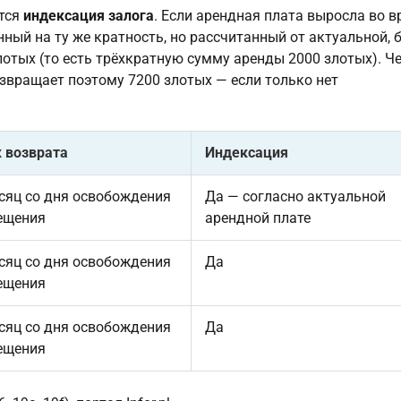
ется
индексация залога
. Если арендная плата выросла во 
ный на ту же кратность, но рассчитанный от актуальной, 
лотых (то есть трёхкратную сумму аренды 2000 злотых). Ч
озвращает поэтому 7200 злотых — если только нет
 возврата
Индексация
сяц со дня освобождения
Да — согласно актуальной
ещения
арендной плате
сяц со дня освобождения
Да
ещения
сяц со дня освобождения
Да
ещения