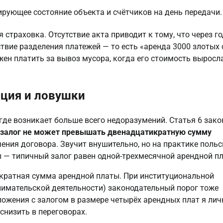
рующее состояние объекта и счётчиков на день передачи.
 страховка. Отсутствие акта приводит к тому, что через г
ствие разделения платежей — то есть «аренда 3000 злотых 
жен платить за вывоз мусора, когда его стоимость выросл
ация и ловушки
где возникает больше всего недоразумений. Статья 6 зако
залог не может превышать двенадцатикратную сумму
ения договора. Звучит внушительно, но на практике поль
 — типичный залог равен одной-трехмесячной арендной пл
кратная сумма арендной платы. При институциональной
нимательской деятельности) законодательный порог тоже
ложения с залогом в размере четырёх арендных плат я лич
снизить в переговорах.