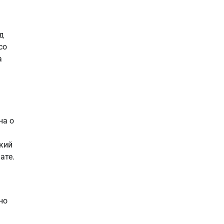
од
со
а
на о
ский
ате.
но