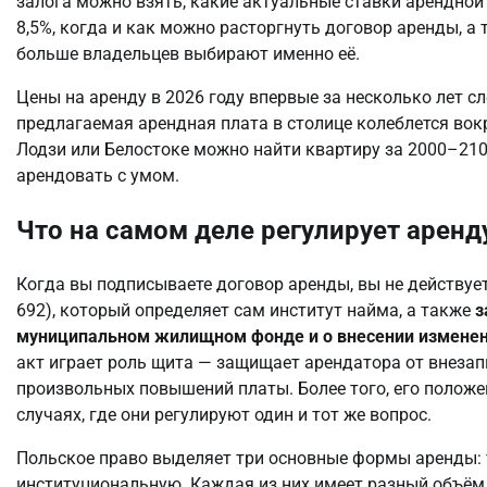
залога можно взять, какие актуальные ставки арендной 
8,5%, когда и как можно расторгнуть договор аренды, а
больше владельцев выбирают именно её.
Цены на аренду в 2026 году впервые за несколько лет с
предлагаемая арендная плата в столице колеблется вокру
Лодзи или Белостоке можно найти квартиру за 2000–210
арендовать с умом.
Что на самом деле регулирует арен
Когда вы подписываете договор аренды, вы не действует
692), который определяет сам институт найма, а также
з
муниципальном жилищном фонде и о внесении изменен
акт играет роль щита — защищает арендатора от внезап
произвольных повышений платы. Более того, его полож
случаях, где они регулируют один и тот же вопрос.
Польское право выделяет три основные формы аренды:
институциональную. Каждая из них имеет разный объём