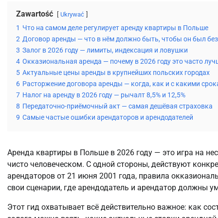
Zawartość
Ukrywać
1
Что на самом деле регулирует аренду квартиры в Польше
2
Договор аренды — что в нём должно быть, чтобы он был б
3
Залог в 2026 году — лимиты, индексация и ловушки
4
Окказиональная аренда — почему в 2026 году это часто лу
5
Актуальные цены аренды в крупнейших польских городах
6
Расторжение договора аренды — когда, как и с какими сро
7
Налог на аренду в 2026 году — рычалт 8,5% и 12,5%
8
Передаточно-приёмочный акт — самая дешёвая страховка
9
Самые частые ошибки арендаторов и арендодателей
Аренда квартиры в Польше в 2026 году — это игра на н
чисто человеческом. С одной стороны, действуют конкр
арендаторов от 21 июня 2001 года, правила окказионал
свои сценарии, где арендодатель и арендатор должны ум
Этот гид охватывает всё действительно важное: как с